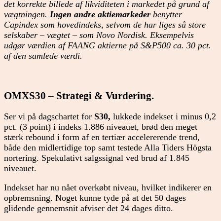
det korrekte billede af likviditeten i markedet på grund af
vægtningen.
Ingen andre aktiemarkeder
benytter
Capindex som hovedindeks, selvom de har liges så store
selskaber – vægtet – som Novo Nordisk. Eksempelvis
udgør værdien af FAANG aktierne på S&P500 ca. 30 pct.
af den samlede værdi.
OMXS30 – Strategi & Vurdering.
Ser vi på dagschartet for
S30,
lukkede indekset i minus 0,2
pct. (3 point) i indeks 1.886 niveauet, brød den meget
stærk rebound i form af en tertiær accelererende trend,
både den midlertidige top samt testede Alla Tiders Högsta
nortering. Spekulativt salgssignal ved brud af 1.845
niveauet.
Indekset har nu nået overkøbt niveau, hvilket indikerer en
opbremsning. Noget kunne tyde på at det 50 dages
glidende gennemsnit afviser det 24 dages ditto.