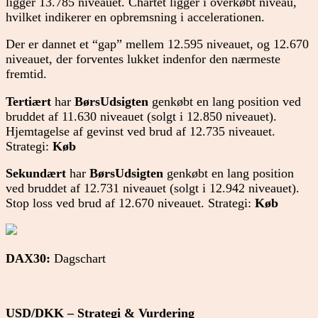
ligger 13.785 niveauet. Chartet ligger i overkøbt niveau,
hvilket indikerer en opbremsning i accelerationen.
Der er dannet et “gap” mellem 12.595 niveauet, og 12.670
niveauet, der forventes lukket indenfor den nærmeste
fremtid.
Tertiært
har
BørsUdsigten
genkøbt en lang position ved
bruddet af 11.630 niveauet (solgt i 12.850 niveauet).
Hjemtagelse af gevinst ved brud af 12.735 niveauet.
Strategi:
Køb
Sekundært
har
BørsUdsigten
genkøbt en lang position
ved bruddet af 12.731 niveauet (solgt i 12.942 niveauet).
Stop loss ved brud af 12.670 niveauet. Strategi:
Køb
DAX30:
Dagschart
USD/DKK – Strategi & Vurdering