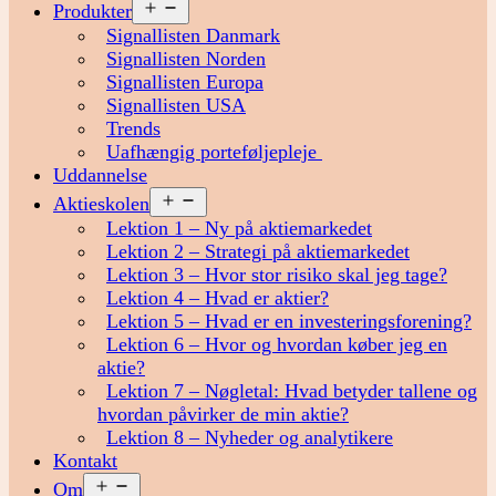
Åbn
Produkter
menu
Signallisten Danmark
Signallisten Norden
Signallisten Europa
Signallisten USA
Trends
Uafhængig porteføljepleje
Uddannelse
Åbn
Aktieskolen
menu
Lektion 1 – Ny på aktiemarkedet
Lektion 2 – Strategi på aktiemarkedet
Lektion 3 – Hvor stor risiko skal jeg tage?
Lektion 4 – Hvad er aktier?
Lektion 5 – Hvad er en investeringsforening?
Lektion 6 – Hvor og hvordan køber jeg en
aktie?
Lektion 7 – Nøgletal: Hvad betyder tallene og
hvordan påvirker de min aktie?
Lektion 8 – Nyheder og analytikere
Kontakt
Åbn
Om