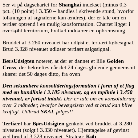
Ser vi på dagschartet for
Shanghai
indekset (minus 0,3
pct. (10 point) i 3.350 – handles i skrivende stund, hvorfor
tolkningen af signalerne kan ændres), der er tale om en
tertiær optrend i en mulig kaosformation. Chartet ligger i
overkøbt territorium, hvilket indikerer en opbremsning!
Bruddet af 3.280 niveauet har udløst et tertiært købesignal,
Brud 3.328 niveauet udløser tertiært salgssignal.
BørsUdsigten
noterer, at der er dannet et lille
Golden
Cross
, der bekræftes når det 24 dages glidende gennemsnit
skærer det 50 dages ditto, fra oven!
Den sekundære konsolideringsformation
i form af et flag
med en bundlinie i 3.185 niveauet, og en toplinie i 3.450
niveauet, er fortsat intakt.
Der er tale om en konsolidering
over 2 måneder, hvorfor bevægelsen ved et brud kan blive
kraftigt. Udbrud
SKAL
følges!!
Tertiært
har
BørsUdsigten
genkøbt ved bruddet af 3.280
niveauet (solgt i 3.330 niveauet). Hjemtagelse af gevinst
ved brud af 3.328 niveauet. Strategi:
Køb