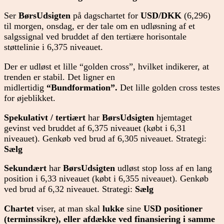
Ser
BørsUdsigten
på dagschartet for
USD/DKK
(6,296)
til morgen, onsdag, er der tale om en udløsning af et
salgssignal ved bruddet af den tertiære horisontale
støttelinie i 6,375 niveauet.
Der er udløst et lille “golden cross”, hvilket indikerer, at
trenden er stabil. Det ligner en
midlertidig
“Bundformation”.
Det lille golden cross testes
for øjeblikket.
Spekulativt / tertiært
har
BørsUdsigten
hjemtaget
gevinst ved bruddet af 6,375 niveauet (købt i 6,31
niveauet). Genkøb ved brud af 6,305 niveauet. Strategi:
Sælg
Sekundært
har
BørsUdsigten
udløst stop loss af en lang
position i 6,33 niveauet (købt i 6,355 niveauet). Genkøb
ved brud af 6,32 niveauet. Strategi:
Sælg
Chartet
viser, at man skal
lukke
sine
USD positioner
(terminssikre), eller afdække ved finansiering i samme