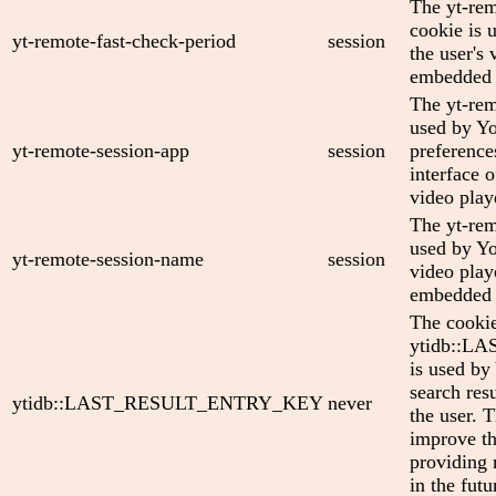
The yt-rem
cookie is 
yt-remote-fast-check-period
session
the user's 
embedded 
The yt-rem
used by Yo
yt-remote-session-app
session
preference
interface
video play
The yt-rem
used by Yo
yt-remote-session-name
session
video play
embedded 
The cooki
ytidb::
is used by
search res
ytidb::LAST_RESULT_ENTRY_KEY
never
the user. T
improve th
providing 
in the futu