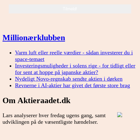
Millionærklubben
Varm luft eller reelle værdier - sådan investerer du i
space-temaet
Investeringsmuligheder i solens rige - for tidligt eller
for sent at hoppe på japanske aktier?
Nydeligt Novo-regnskab sendte aktien i dørken
Revnerne i AI-aktier har givet det første store brag
Om Aktieraadet.dk
Lars analyserer hver fredag ugens gang, samt
udviklingen på de væsentligste hændelser.