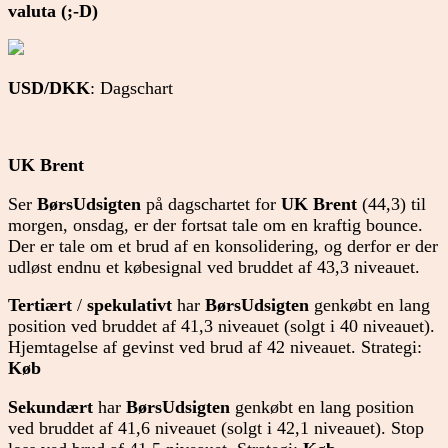
valuta (;-D)
USD/DKK
: Dagschart
UK Brent
Ser
BørsUdsigten
på dagschartet for
UK Brent
(44,3) til
morgen, onsdag, er der fortsat tale om en kraftig bounce.
Der er tale om et brud af en konsolidering, og derfor er der
udløst endnu et købesignal ved bruddet af 43,3 niveauet.
Tertiært
/
spekulativt
har
BørsUdsigten
genkøbt en lang
position ved bruddet af 41,3 niveauet (solgt i 40 niveauet).
Hjemtagelse af gevinst ved brud af 42 niveauet. Strategi:
Køb
Sekundært
har
BørsUdsigten
genkøbt en lang position
ved bruddet af 41,6 niveauet (solgt i 42,1 niveauet). Stop