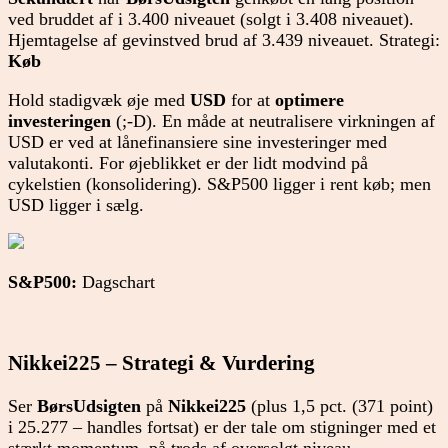
ved bruddet af i 3.400 niveauet (solgt i 3.408 niveauet).
Hjemtagelse af gevinstved brud af 3.439 niveauet. Strategi:
Køb
Hold stadigvæk øje med
USD
for at
optimere
investeringen
(;-D). En måde at neutralisere virkningen af
USD er ved at lånefinansiere sine investeringer med
valutakonti. For øjeblikket er der lidt modvind på
cykelstien (konsolidering). S&P500 ligger i rent køb; men
USD ligger i sælg.
S&P500:
Dagschart
Nikkei225 – Strategi & Vurdering
Ser
BørsUdsigten
på
Nikkei225
(plus 1,5 pct. (371 point)
i 25.277 – handles fortsat) er der tale om stigninger med et
stærkt momentum, på trods af oversolgt niveau.