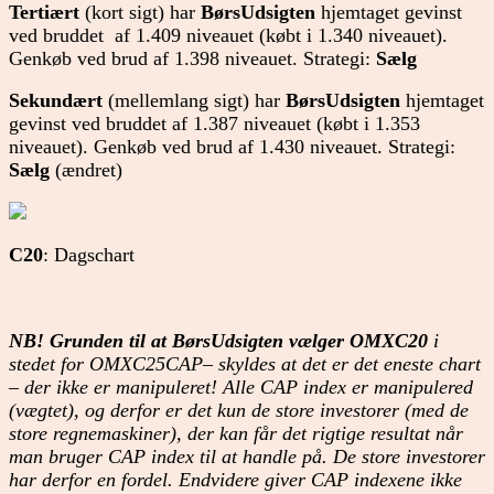
Tertiært
(kort sigt) har
BørsUdsigten
hjemtaget gevinst
ved bruddet af 1.409 niveauet (købt i 1.340 niveauet).
Genkøb ved brud af 1.398 niveauet. Strategi:
Sælg
Sekundært
(mellemlang sigt) har
BørsUdsigten
hjemtaget
gevinst ved bruddet af 1.387 niveauet (købt i 1.353
niveauet). Genkøb ved brud af 1.430 niveauet. Strategi:
Sælg
(ændret)
C20
: Dagschart
NB! Grunden til at BørsUdsigten vælger OMXC20
i
stedet for OMXC25CAP– skyldes at det er det eneste chart
– der ikke er manipuleret! Alle CAP index er manipulered
(vægtet), og derfor er det kun de store investorer (med de
store regnemaskiner), der kan får det rigtige resultat når
man bruger CAP index til at handle på. De store investorer
har derfor en fordel. Endvidere giver CAP indexene ikke