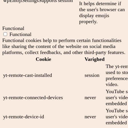
wpEmojiSettingsSupports
session
It helps determine if
the user's browser can
display emojis
properly.
Functional
Functional
Functional cookies help to perform certain functionalities
like sharing the content of the website on social media
platforms, collect feedbacks, and other third-party features.
Cookie
Varighed
The yt-rem
used to sto
yt-remote-cast-installed
session
preferenc
video.
YouTube se
yt-remote-connected-devices
never
user's vid
embedded 
YouTube se
yt-remote-device-id
never
user's vid
embedded 