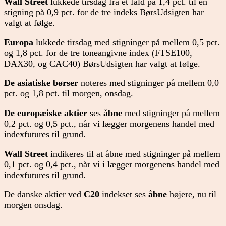
Wall Street
lukkede tirsdag fra et fald på 1,4 pct. til en
stigning på 0,9 pct. for de tre indeks BørsUdsigten har
valgt at følge.
Europa
lukkede tirsdag med stigninger på mellem 0,5 pct.
og 1,8 pct. for de tre toneangivne index (FTSE100,
DAX30, og CAC40) BørsUdsigten har valgt at følge.
De asiatiske børser
noteres med stigninger på mellem 0,0
pct. og 1,8 pct. til morgen, onsdag.
De europæiske aktier
ses
åbne
med stigninger på mellem
0,2 pct. og 0,5 pct., når vi lægger morgenens handel med
indexfutures til grund.
Wall Street
indikeres til at åbne med stigninger på mellem
0,1 pct. og 0,4 pct., når vi i lægger morgenens handel med
indexfutures til grund.
De danske aktier ved
C20
indekset ses
åbne
højere, nu til
morgen onsdag.