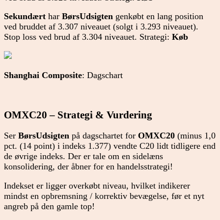
Sekundært
har
BørsUdsigten
genkøbt en lang position
ved bruddet af 3.307 niveauet (solgt i 3.293 niveauet).
Stop loss ved brud af 3.304 niveauet. Strategi:
Køb
Shanghai Composite
: Dagschart
OMXC20 – Strategi & Vurdering
Ser
BørsUdsigten
på dagschartet for
OMXC20
(minus 1,0
pct. (14 point) i indeks 1.377) vendte C20 lidt tidligere end
de øvrige indeks. Der er tale om en sidelæns
konsolidering, der åbner for en handelsstrategi!
Indekset er ligger overkøbt niveau, hvilket indikerer
mindst en opbremsning / korrektiv bevægelse, før et nyt
angreb på den gamle top!