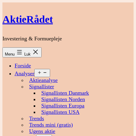
Fortsæt
til
AktieRådet
indhold
Investering & Formuepleje
Menu
Luk
Forside
Åbn
Analyser
menu
Aktieanalyse
Signallister
Signallisten Danmark
Signallisten Norden
Signallisten Europa
Signallisten USA
Trends
Trends mini (gratis)
Ugens aktie