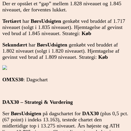
Der er opstået et “gap” mellem 1.828 niveauet og 1.845
niveauet, der forventes lukket.
Tertiært
har
BørsUdsigten
genkøbt ved bruddet af 1.717
niveauet (solgt i 1.835 niveauet). Hjemtagelse af gevinst
ved brud af 1.845 niveauet. Strategi:
Køb
Sekundært
har
BørsUdsigten
genkøbt ved bruddet af
1.802 niveauet (solgt i 1.820 niveauet). Hjemtagelse af
gevinst ved brud af 1.809 niveauet. Strategi:
Køb
OMXS30
: Dagschart
DAX30 – Strategi & Vurdering
Ser
BørsUdsigten
på dagschartet for
DAX30
(plus 0,5 pct.
(67 point) i indeks 13.163), testede chartet den
midlertidige top i 13.275 niveauet. Års højeste og ATH