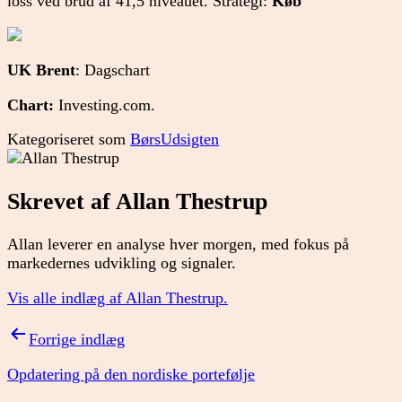
loss ved brud af 41,5 niveauet. Strategi:
Køb
UK Brent
: Dagschart
Chart:
Investing.com.
Kategoriseret som
BørsUdsigten
Skrevet af Allan Thestrup
Allan leverer en analyse hver morgen, med fokus på
markedernes udvikling og signaler.
Vis alle indlæg af Allan Thestrup.
Indlægsnavigation
Forrige indlæg
Opdatering på den nordiske portefølje