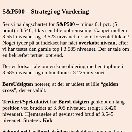
S&P500 – Strategi og Vurdering
Ser vi på dagschartet for
S&P500
– minus 0,1 pct. (5
point) i 3.546, fik vi en lille opbremsning. Gappet mellem
3.551 niveauet og 3.523 niveauet, er som forventet lukket!
Noget tyder på at indekset har nået
overkøbt niveau,
efter
vi har testet den gamle top i 3.585 niveauet. Der er tale om
en bekræftet tertiær optrend.
Der er fortsat tale om en konsolidering med en toplinie i
3.585 niveauet og en bundlinie i 3.225 niveauet.
BørsUdsigten
noterer, at der er udløst et lille “
golden
cross
”, der er validt.
Tertiært/Spekulativt
har
BørsUdsigten
genkøbt en lang
position ved bruddet af 3.305 niveauet. (solgt i 3.420
niveauet). Hjemtagelse af gevinst ved brud af 3.545
niveauet. Strategi:
Køb
Sekundært
har
BørsUdsigten
genkøbt en lang position