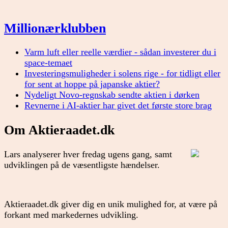
Millionærklubben
Varm luft eller reelle værdier - sådan investerer du i
space-temaet
Investeringsmuligheder i solens rige - for tidligt eller
for sent at hoppe på japanske aktier?
Nydeligt Novo-regnskab sendte aktien i dørken
Revnerne i AI-aktier har givet det første store brag
Om Aktieraadet.dk
Lars analyserer hver fredag ugens gang, samt
udviklingen på de væsentligste hændelser.
Aktieraadet.dk giver dig en unik mulighed for, at være på
forkant med markedernes udvikling.