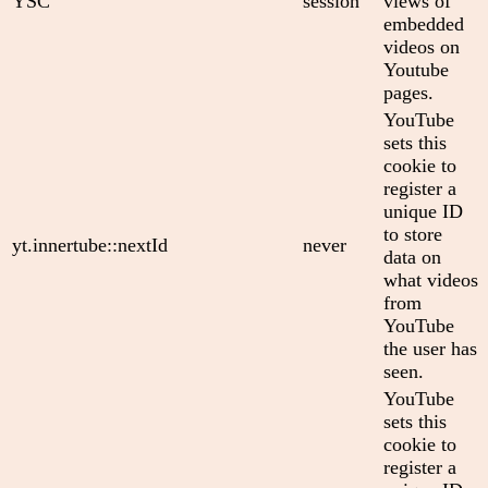
YSC
session
views of
embedded
videos on
Youtube
pages.
YouTube
sets this
cookie to
register a
unique ID
to store
yt.innertube::nextId
never
data on
what videos
from
YouTube
the user has
seen.
YouTube
sets this
cookie to
register a