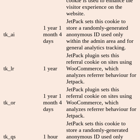
cookie is used to enhance the
visitor experience on the
website.
JetPack sets this cookie to
1 year 1
store a randomly-generated
tk_ai
month 4
anonymous ID used only
days
within the admin area and for
general analytics tracking.
JetPack plugin sets this
referral cookie on sites using
tk_lr
1 year
WooCommerce, which
analyzes referrer behaviour for
Jetpack.
JetPack plugin sets this
1 year 1
referral cookie on sites using
tk_or
month 4
WooCommerce, which
days
analyzes referrer behaviour for
Jetpack.
JetPack sets this cookie to
store a randomly-generated
tk_qs
1 hour
anonymous ID used only