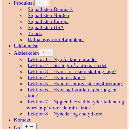
Åbn
Produkter
menu
Signallisten Danmark
Signallisten Norden
Signallisten Europa
Signallisten USA
Trends
Uafhængig porteføljepleje
Uddannelse
Åbn
Aktieskolen
menu
Lektion 1 – Ny på aktiemarkedet
Lektion 2 – Strategi på aktiemarkedet
Lektion 3 – Hvor stor risiko skal jeg tage?
Lektion 4 – Hvad er aktier?
Lektion 5 – Hvad er en investeringsforening?
Lektion 6 – Hvor og hvordan køber jeg en
aktie?
Lektion 7 – Nøgletal: Hvad betyder tallene og
hvordan påvirker de min aktie?
Lektion 8 – Nyheder og analytikere
Kontakt
Åbn
Om