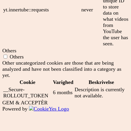
unique ID
to store
yt.innertube::requests
never
data on
what videos
from
YouTube
the user has
seen.
Others
Others
Other uncategorized cookies are those that are being
analyzed and have not been classified into a category as
yet.
Cookie
Varighed
Beskrivelse
__Secure-
Description is currently
6 months
ROLLOUT_TOKEN
not available.
GEM & ACCEPTÈR
Powered by