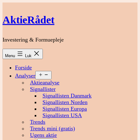
Fortsæt
til
AktieRådet
indhold
Investering & Formuepleje
Menu
Luk
Forside
Åbn
Analyser
menu
Aktieanalyse
Signallister
Signallisten Danmark
Signallisten Norden
Signallisten Europa
Signallisten USA
Trends
Trends mini (gratis)
Ugens aktie