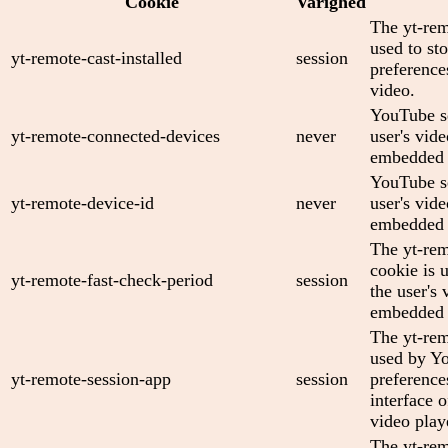
Cookie
Varighed
The yt-rem
used to sto
yt-remote-cast-installed
session
preferenc
video.
YouTube se
yt-remote-connected-devices
never
user's vid
embedded 
YouTube se
yt-remote-device-id
never
user's vid
embedded 
The yt-rem
cookie is 
yt-remote-fast-check-period
session
the user's 
embedded 
The yt-rem
used by Yo
yt-remote-session-app
session
preference
interface
video play
The yt-rem