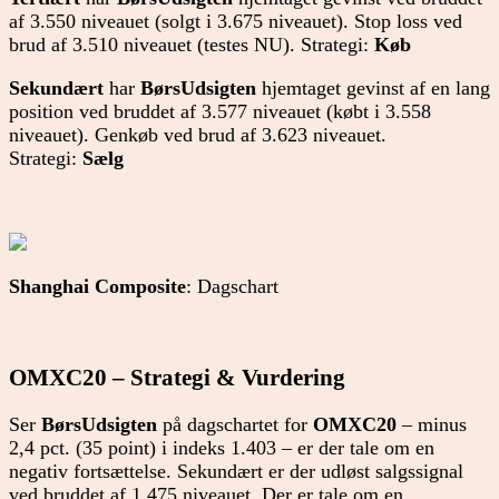
af 3.550 niveauet (solgt i 3.675 niveauet). Stop loss ved
brud af 3.510 niveauet (testes NU). Strategi:
Køb
Sekundært
har
BørsUdsigten
hjemtaget gevinst af en lang
position ved bruddet af 3.577 niveauet (købt i 3.558
niveauet). Genkøb ved brud af 3.623 niveauet.
Strategi:
Sælg
Shanghai Composite
: Dagschart
OMXC20 – Strategi & Vurdering
Ser
BørsUdsigten
på dagschartet for
OMXC20
– minus
2,4 pct. (35 point) i indeks 1.403 – er der tale om en
negativ fortsættelse. Sekundært er der udløst salgssignal
ved bruddet af 1.475 niveauet. Der er tale om en