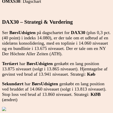
OMXS30
: Dagschart
DAX30 – Strategi & Vurdering
Ser
BørsUdsigten
på dagschartet for
DAX30
(plus 0,3 pct.
(40 point) i indeks 14.080), er der tale om et udbrud af en
sidelæns konsolidering, med en toplinie i 14.060 niveauet
og en bundlinie i 13.675 niveauet. Der er tale om en NY
Der Höchste Aller Zeiten (ATH).
Tertiært
har
BørsUdsigten
genkøbt en lang position
13.875 niveauet (solgt i 13.865 niveauet). Hjemtagelse af
gevinst ved brud af 13.941 niveauet. Strategi:
Køb
Sekundært
har
BørsUdsigten
genkøbt en lang position
ved bruddet af 14.060 niveauet (solgt i 13.813 niveauet).
Stop loss ved brud af 13.860 niveauet. Strategi:
KØB
(ændret)