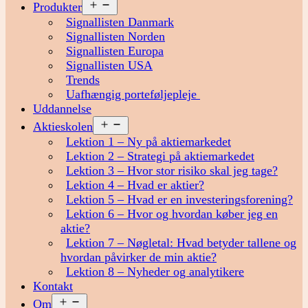
Åbn
Produkter
menu
Signallisten Danmark
Signallisten Norden
Signallisten Europa
Signallisten USA
Trends
Uafhængig porteføljepleje
Uddannelse
Åbn
Aktieskolen
menu
Lektion 1 – Ny på aktiemarkedet
Lektion 2 – Strategi på aktiemarkedet
Lektion 3 – Hvor stor risiko skal jeg tage?
Lektion 4 – Hvad er aktier?
Lektion 5 – Hvad er en investeringsforening?
Lektion 6 – Hvor og hvordan køber jeg en
aktie?
Lektion 7 – Nøgletal: Hvad betyder tallene og
hvordan påvirker de min aktie?
Lektion 8 – Nyheder og analytikere
Kontakt
Åbn
Om