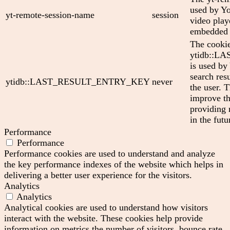
used by Yo
yt-remote-session-name
session
video play
embedded 
The cooki
ytidb::
is used by
search res
ytidb::LAST_RESULT_ENTRY_KEY
never
the user. T
improve th
providing 
in the futu
Performance
Performance
Performance cookies are used to understand and analyze
the key performance indexes of the website which helps in
delivering a better user experience for the visitors.
Analytics
Analytics
Analytical cookies are used to understand how visitors
interact with the website. These cookies help provide
information on metrics the number of visitors, bounce rate,