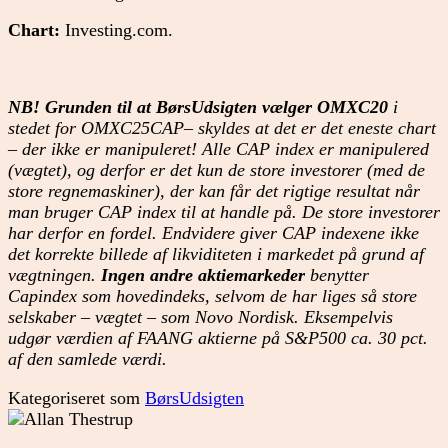
Chart:
Investing.com.
NB! Grunden til at BørsUdsigten vælger OMXC20
i
stedet for OMXC25CAP– skyldes at det er det eneste chart
– der ikke er manipuleret! Alle CAP index er manipulered
(vægtet), og derfor er det kun de store investorer (med de
store regnemaskiner), der kan får det rigtige resultat når
man bruger CAP index til at handle på. De store investorer
har derfor en fordel. Endvidere giver CAP indexene ikke
det korrekte billede af likviditeten i markedet på grund af
vægtningen.
Ingen andre aktiemarkeder
benytter
Capindex som hovedindeks, selvom de har liges så store
selskaber – vægtet – som Novo Nordisk. Eksempelvis
udgør værdien af FAANG aktierne på S&P500 ca. 30 pct.
af den samlede værdi.
Kategoriseret som
BørsUdsigten