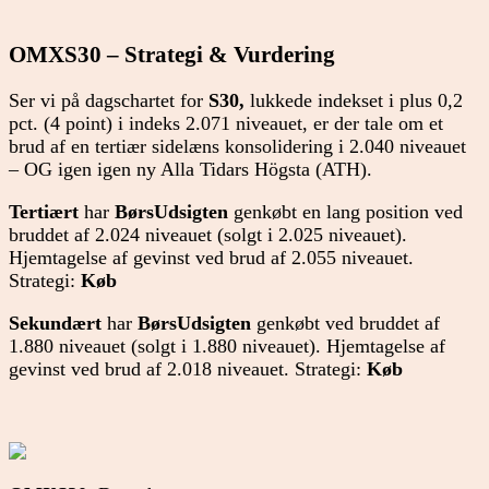
OMXS30 – Strategi & Vurdering
Ser vi på dagschartet for
S30,
lukkede indekset i plus 0,2
pct. (4 point) i indeks 2.071 niveauet, er der tale om et
brud af en tertiær sidelæns konsolidering i 2.040 niveauet
– OG igen igen ny Alla Tidars Högsta (ATH).
Tertiært
har
BørsUdsigten
genkøbt en lang position ved
bruddet af 2.024 niveauet (solgt i 2.025 niveauet).
Hjemtagelse af gevinst ved brud af 2.055 niveauet.
Strategi:
Køb
Sekundært
har
BørsUdsigten
genkøbt ved bruddet af
1.880 niveauet (solgt i 1.880 niveauet). Hjemtagelse af
gevinst ved brud af 2.018 niveauet. Strategi:
Køb