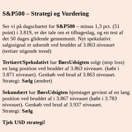
S&P500 – Strategi og Vurdering
Ser vi på dagschartet for
S&P500
– minus 1,3 pct. (51
point) i 3.819, er der tale om et tilbageslag, og en test af
det 50 dages glidende gennemsnit. Nyt spekulativt
salgssignal er udsendt ved bruddet af 3.863 niveauet
(tertiær stigende trend)
Tertiært/Spekulativt
har
BørsUdsigten
solgt (stop loss)
en lang position ved bruddet af 3.863 niveauet. (købt i
3.871 niveauet). Genkøb ved brud af 3.863 niveauet.
Strategi:
Sælg
(ændret)
Sekundært
har
BørsUdsigten
hjemtaget gevinst af en lang
position ved bruddet af i 3.867 niveauet (købt i 3.783
niveauet). Genkøb ved brud af 3.937 niveauet.
Strategi:
Sælg
Tjek USD strategi!