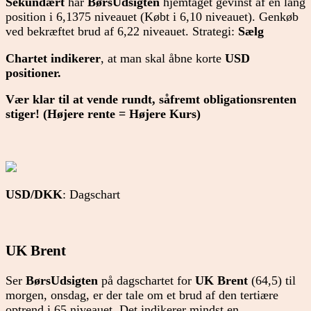
Sekundært
har
BørsUdsigten
hjemtaget gevinst af en lang
position i 6,1375 niveauet (Købt i 6,10 niveauet). Genkøb
ved bekræftet brud af 6,22 niveauet. Strategi:
Sælg
Chartet
indikerer
, at man skal åbne korte
USD
positioner.
Vær klar til at vende rundt, såfremt obligationsrenten
stiger! (Højere rente = Højere Kurs)
USD/DKK
: Dagschart
UK Brent
Ser
BørsUdsigten
på dagschartet for
UK Brent
(64,5) til
morgen, onsdag, er der tale om et brud af den tertiære
optrend i 65 niveauet. Det indikerer mindst en