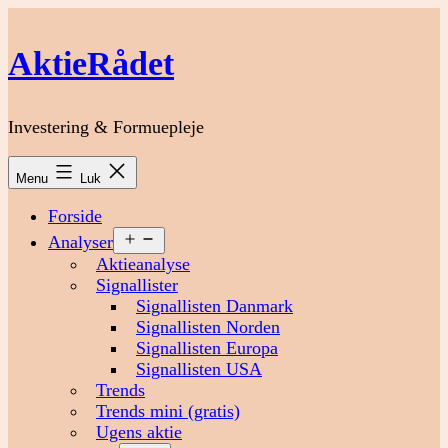
Fortsæt
til
AktieRådet
indhold
Investering & Formuepleje
Menu
Luk
Forside
Åbn
Analyser
menu
Aktieanalyse
Signallister
Signallisten Danmark
Signallisten Norden
Signallisten Europa
Signallisten USA
Trends
Trends mini (gratis)
Ugens aktie