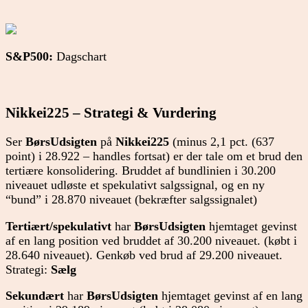
S&P500:
Dagschart
Nikkei225 – Strategi & Vurdering
Ser
BørsUdsigten
på
Nikkei225
(minus 2,1 pct. (637
point) i 28.922 – handles fortsat) er der tale om et brud den
tertiære konsolidering. Bruddet af bundlinien i 30.200
niveauet udløste et spekulativt salgssignal, og en ny
“bund” i 28.870 niveauet (bekræfter salgssignalet)
Tertiært/spekulativt
har
BørsUdsigten
hjemtaget gevinst
af en lang position ved bruddet af 30.200 niveauet. (købt i
28.640 niveauet). Genkøb ved brud af 29.200 niveauet.
Strategi:
Sælg
Sekundært
har
BørsUdsigten
hjemtaget gevinst af en lang