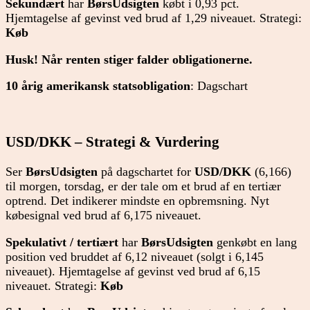
Sekundært
har
BørsUdsigten
købt i 0,93 pct.
Hjemtagelse af gevinst ved brud af 1,29 niveauet. Strategi:
Køb
Husk! Når renten stiger falder obligationerne.
10 årig amerikansk statsobligation
: Dagschart
USD/DKK – Strategi & Vurdering
Ser
BørsUdsigten
på dagschartet for
USD/DKK
(6,166)
til morgen, torsdag, er der tale om et brud af en tertiær
optrend. Det indikerer mindste en opbremsning. Nyt
købesignal ved brud af 6,175 niveauet.
Spekulativt / tertiært
har
BørsUdsigten
genkøbt en lang
position ved bruddet af 6,12 niveauet (solgt i 6,145
niveauet). Hjemtagelse af gevinst ved brud af 6,15
niveauet. Strategi:
Køb