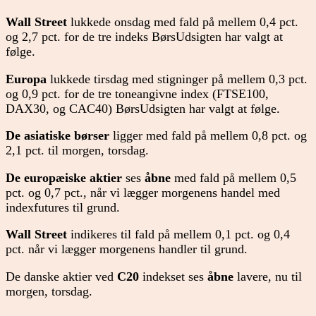
Wall Street
lukkede onsdag med fald på mellem 0,4 pct.
og 2,7 pct. for de tre indeks BørsUdsigten har valgt at
følge.
Europa
lukkede tirsdag med stigninger på mellem 0,3 pct.
og 0,9 pct. for de tre toneangivne index (FTSE100,
DAX30, og CAC40) BørsUdsigten har valgt at følge.
De asiatiske børser
ligger med fald på mellem 0,8 pct. og
2,1 pct. til morgen, torsdag.
De europæiske aktier
ses
åbne
med fald på mellem 0,5
pct. og 0,7 pct., når vi lægger morgenens handel med
indexfutures til grund.
Wall Street
indikeres til fald på mellem 0,1 pct. og 0,4
pct. når vi lægger morgenens handler til grund.
De danske aktier ved
C20
indekset ses
åbne
lavere, nu til
morgen, torsdag.