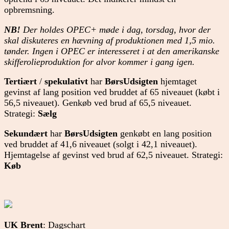
opbremsning.
NB!
Der holdes OPEC+ møde i dag, torsdag, hvor der
skal diskuteres en hævning af produktionen med 1,5 mio.
tønder. Ingen i OPEC er interesseret i at den amerikanske
skifferolieproduktion for alvor kommer i gang igen.
Tertiært
/
spekulativt
har
BørsUdsigten
hjemtaget
gevinst af lang position ved bruddet af 65 niveauet (købt i
56,5 niveauet). Genkøb ved brud af 65,5 niveauet.
Strategi:
Sælg
Sekundært
har
BørsUdsigten
genkøbt en lang position
ved bruddet af 41,6 niveauet (solgt i 42,1 niveauet).
Hjemtagelse af gevinst ved brud af 62,5 niveauet. Strategi:
Køb
UK Brent
: Dagschart