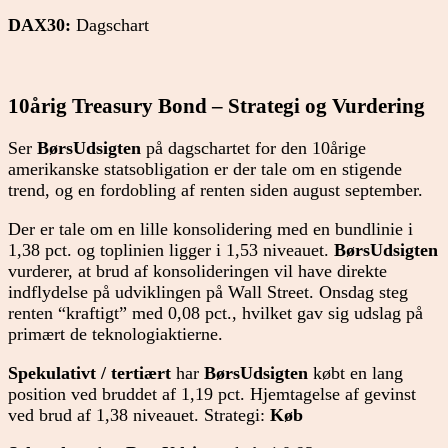
DAX30:
Dagschart
10årig Treasury Bond – Strategi og Vurdering
Ser
BørsUdsigten
på dagschartet for den 10årige
amerikanske statsobligation er der tale om en stigende
trend, og en fordobling af renten siden august september.
Der er tale om en lille konsolidering med en bundlinie i
1,38 pct. og toplinien ligger i 1,53 niveauet.
BørsUdsigten
vurderer, at brud af konsolideringen vil have direkte
indflydelse på udviklingen på Wall Street. Onsdag steg
renten “kraftigt” med 0,08 pct., hvilket gav sig udslag på
primært de teknologiaktierne.
Spekulativt / tertiært
har
BørsUdsigten
købt en lang
position ved bruddet af 1,19 pct. Hjemtagelse af gevinst
ved brud af 1,38 niveauet. Strategi:
Køb