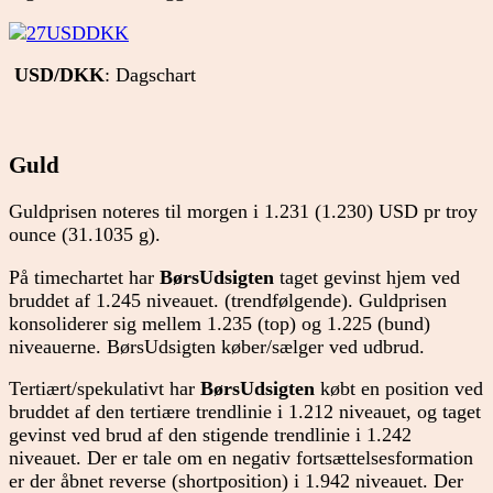
USD/DKK
: Dagschart
Guld
Guldprisen noteres til morgen i 1.231 (1.230) USD pr troy
ounce (31.1035 g).
På timechartet har
BørsUdsigten
taget gevinst hjem ved
bruddet af 1.245 niveauet. (trendfølgende). Guldprisen
konsoliderer sig mellem 1.235 (top) og 1.225 (bund)
niveauerne. BørsUdsigten køber/sælger ved udbrud.
Tertiært/spekulativt har
BørsUdsigten
købt en position ved
bruddet af den tertiære trendlinie i 1.212 niveauet, og taget
gevinst ved brud af den stigende trendlinie i 1.242
niveauet. Der er tale om en negativ fortsættelsesformation
er der åbnet reverse (shortposition) i 1.942 niveauet. Der