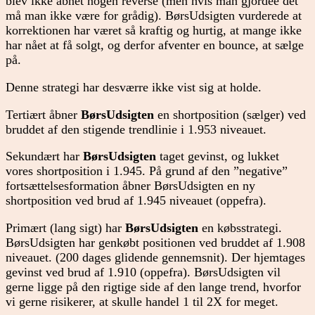
blev ikke åbnet nogen reverse (men hvis man gjordee det
må man ikke være for grådig). BørsUdsigten vurderede at
korrektionen har været så kraftig og hurtig, at mange ikke
har nået at få solgt, og derfor afventer en bounce, at sælge
på.
Denne strategi har desværre ikke vist sig at holde.
Tertiært åbner
BørsUdsigten
en shortposition (sælger) ved
bruddet af den stigende trendlinie i 1.953 niveauet.
Sekundært har
BørsUdsigten
taget gevinst, og lukket
vores shortposition i 1.945. På grund af den ”negative”
fortsættelsesformation åbner BørsUdsigten en ny
shortposition ved brud af 1.945 niveauet (oppefra).
Primært (lang sigt) har
BørsUdsigten
en købsstrategi.
BørsUdsigten har genkøbt positionen ved bruddet af 1.908
niveauet. (200 dages glidende gennemsnit). Der hjemtages
gevinst ved brud af 1.910 (oppefra). BørsUdsigten vil
gerne ligge på den rigtige side af den lange trend, hvorfor
vi gerne risikerer, at skulle handel 1 til 2X for meget.