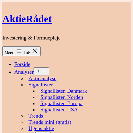
Fortsæt
til
AktieRådet
indhold
Investering & Formuepleje
Menu
Luk
Forside
Åbn
Analyser
menu
Aktieanalyse
Signallister
Signallisten Danmark
Signallisten Norden
Signallisten Europa
Signallisten USA
Trends
Trends mini (gratis)
Ugens aktie