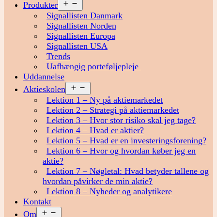
Åbn
Produkter
menu
Signallisten Danmark
Signallisten Norden
Signallisten Europa
Signallisten USA
Trends
Uafhængig porteføljepleje
Uddannelse
Åbn
Aktieskolen
menu
Lektion 1 – Ny på aktiemarkedet
Lektion 2 – Strategi på aktiemarkedet
Lektion 3 – Hvor stor risiko skal jeg tage?
Lektion 4 – Hvad er aktier?
Lektion 5 – Hvad er en investeringsforening?
Lektion 6 – Hvor og hvordan køber jeg en
aktie?
Lektion 7 – Nøgletal: Hvad betyder tallene og
hvordan påvirker de min aktie?
Lektion 8 – Nyheder og analytikere
Kontakt
Åbn
Om