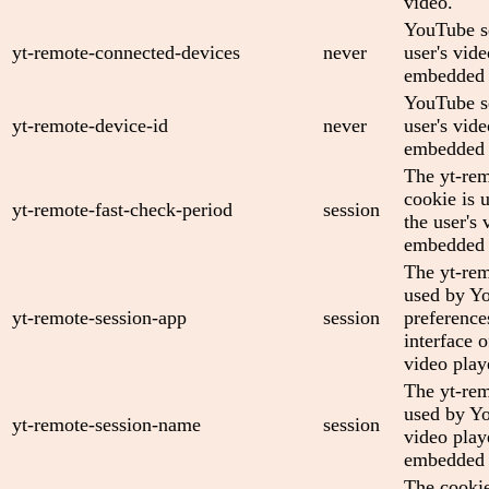
video.
YouTube se
yt-remote-connected-devices
never
user's vid
embedded 
YouTube se
yt-remote-device-id
never
user's vid
embedded 
The yt-rem
cookie is 
yt-remote-fast-check-period
session
the user's 
embedded 
The yt-rem
used by Yo
yt-remote-session-app
session
preference
interface
video play
The yt-rem
used by Yo
yt-remote-session-name
session
video play
embedded 
The cooki