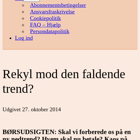
menu
Abonnementsbetingelser
Ansvarsfraskrivelse
Cookiepolitik
FAQ – Hjælp
Persondatapolitik
Log ind
Rekyl mod den faldende
trend?
Udgivet
27. oktober 2014
BØRSUDSIGTEN: Skal vi forberede os på en
ny nedtrend? Hvem skal nu betale? Kaos på