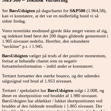
S&P500
– Teknisk Vurdering
Ser
BørsUdsigten
på dagschartet for
S&P500
(1.964,58),
kan vi konstatere, at det var en midlertidig bund vi så
sidste fredag.
Vores teoretiske modstand gjorde ikke meget væsen af sig,
og indekset brød først det 200 dages glidende gennemsnit i
1.905 niveauet nedefra. Herefter, den sekundære
”neckline” p.t. i 1.945.
BørsUdsigten
vælger på trods af det positive momentum,
fortsat at behandle chartet som en negativ
fortsættelsesformation – indtil andet er konstateret.
Tertiært fortsætter den stærke bounce, og der udstedes
salgssignal ved brud af 1.953 niveauet.
Tertiært / spekulativt har
BørsUdsigten
solgt i 2.008, og
åbnet en shortposition ved bruddet af 1.980 niveauet.
BørsUdsigten har afdækket / lukket shortpositionen ved
bruddet af den faldende trendlinie i 1.865 niveauet. Der