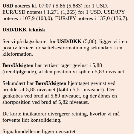
USD
noteres kl. 07:07 i 5,86 (5,883) for 1 USD.
EUR/USD noteres i 1,271 (1,265) for 1 USD. USD/JPY
noteres i 107,9 (108,0). EUR/JPY noteres i 137,0 (136,7).
USD/DKK teknisk
Ser vi på dagschartet for
USD/DKK
(5,86), ligger vi i en
positiv tertiær fortsættelsesformation og sekundært i en
kileformation.
BørsUdsigten
har tertiært taget gevinst i 5,88
(trendfølgende), af den position vi købte i 5,83 niveauet.
Sekundært har
BørsUdsigten
hjemtaget gevinst ved
bruddet af 5,85 niveauet (købt i 5,51 niveauet). Der
genkøbes ved brud af 5,89 niveauet, og der åbnes en
shortposition ved brud af 5,82 niveauet.
De korte indikatorer divergerer retning, hvorfor vi må
forvente lidt konsolidering.
Signalmodellerne ligger uensartet