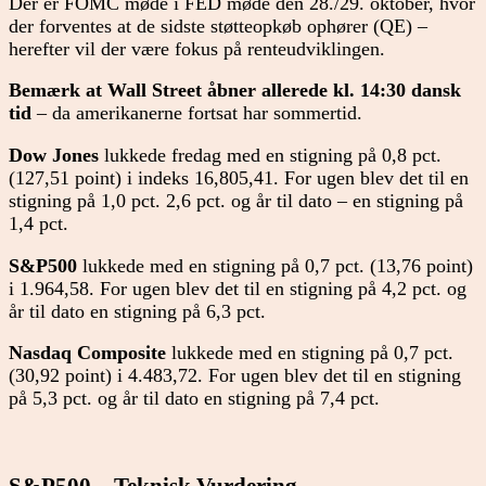
Der er FOMC møde i FED møde den 28./29. oktober, hvor
der forventes at de sidste støtteopkøb ophører (QE) –
herefter vil der være fokus på renteudviklingen.
Bemærk at Wall Street åbner allerede kl. 14:30 dansk
tid
– da amerikanerne fortsat har sommertid.
Dow Jones
lukkede fredag med en stigning på 0,8 pct.
(127,51 point) i indeks 16,805,41. For ugen blev det til en
stigning på 1,0 pct. 2,6 pct. og år til dato – en stigning på
1,4 pct.
S&P500
lukkede med en stigning på 0,7 pct. (13,76 point)
i 1.964,58. For ugen blev det til en stigning på 4,2 pct. og
år til dato en stigning på 6,3 pct.
Nasdaq Composite
lukkede med en stigning på 0,7 pct.
(30,92 point) i 4.483,72. For ugen blev det til en stigning
på 5,3 pct. og år til dato en stigning på 7,4 pct.