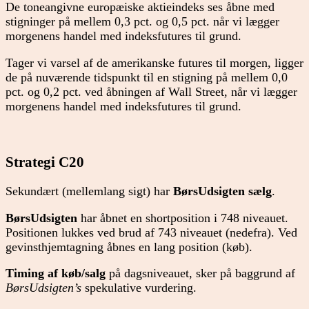
De toneangivne europæiske aktieindeks ses åbne med
stigninger på mellem 0,3 pct. og 0,5 pct. når vi lægger
morgenens handel med indeksfutures til grund.
Tager vi varsel af de amerikanske futures til morgen, ligger
de på nuværende tidspunkt til en stigning på mellem 0,0
pct. og 0,2 pct. ved åbningen af Wall Street, når vi lægger
morgenens handel med indeksfutures til grund.
Strategi C20
Sekundært (mellemlang sigt) har
BørsUdsigten
sælg
.
BørsUdsigten
har åbnet en shortposition i 748 niveauet.
Positionen lukkes ved brud af 743 niveauet (nedefra). Ved
gevinsthjemtagning åbnes en lang position (køb).
Timing af køb/salg
på dagsniveauet, sker på baggrund af
BørsUdsigten’s
spekulative vurdering.