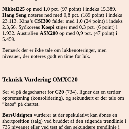
Nikkei225
op med 1,0 pct. (97 point) i indeks 15.389.
Hang Seng
noteres ned med 0,8 pct. (189 point) i indeks
23.113. Kina’s
CSI300
falder med 1,0 (24 point) i indeks
2.3,66. Sydkoreas
Kospi
stiger med 0,3 pct. (6 point) i
1.932. Australien
ASX200
op med 0,9 pct. (47 point) i
5.459.
Bemærk der er ikke tale om lukkenoteringer, men
niveauer, der noteres godt en time før luk.
Teknisk Vurdering OMXC20
Ser vi på dagschartet for
C20
(734), ligner det en tertiær
opbremsning (konsolidering), og sekundært er der tale om
”kaos” på chartet.
BørsUdsigten
vurderer at der spekulativt kan åbnes en
shortposition (salg) ved bruddet af den stigende trendlinie i
735 niveauet eller ved test af den sekundære trendlinie i