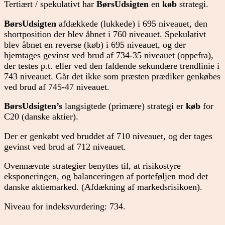
Tertiært / spekulativt har
BørsUdsigten
en
køb
strategi.
BørsUdsigten
afdækkede (lukkede) i 695 niveauet, den
shortposition der blev åbnet i 760 niveauet. Spekulativt
blev åbnet en reverse (køb) i 695 niveauet, og der
hjemtages gevinst ved brud af 734-35 niveauet (oppefra),
der testes p.t. eller ved den faldende sekundære trendlinie i
743 niveauet. Går det ikke som præsten prædiker genkøbes
ved brud af 745-47 niveauet.
BørsUdsigten’s
langsigtede (primære) strategi er
køb
for
C20 (danske aktier).
Der er genkøbt ved bruddet af 710 niveauet, og der tages
gevinst ved brud af 712 niveauet.
Ovennævnte strategier benyttes til, at risikostyre
eksponeringen, og balanceringen af porteføljen mod det
danske aktiemarked. (Afdækning af markedsrisikoen).
Niveau for indeksvurdering: 734.