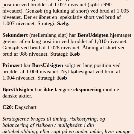
position ved bruddet af 1.027 niveauet (købt i 990
niveauet). Genkøb (og lukning af short) ved brud af 1.005
niveauet. Der er åbnet en spekulativ short ved brud af
1.007 niveauet. Strategi:
Sælg.
Sekundært
(mellemlang sigt) har
BørsUdsigten
hjemtaget
gevinst af en lang position ved bruddet af 1,010 niveauet.
Genkøb ved brud af 1.028 niveauet. Åbning af short ved
brud af 986 niveauet. Strategi:
Køb
Primært
har
BørsUdsigten
solgt en lang position ved
bruddet af 1.004 niveauet. Nyt købesignal ved brud af
1.004 niveauet. Strategi:
Køb
BørsUdsigten
har
ikke
længere
eksponering
mod de
danske aktier.
C20
: Dagschart
Strategierne bruges til timing, risikostyring, og
balancering af risikoen / muligheden i din
aktiebeholdning, eller sagt på en anden måde, hvor mange