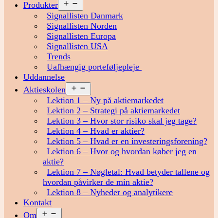
Åbn
Produkter
menu
Signallisten Danmark
Signallisten Norden
Signallisten Europa
Signallisten USA
Trends
Uafhængig porteføljepleje
Uddannelse
Åbn
Aktieskolen
menu
Lektion 1 – Ny på aktiemarkedet
Lektion 2 – Strategi på aktiemarkedet
Lektion 3 – Hvor stor risiko skal jeg tage?
Lektion 4 – Hvad er aktier?
Lektion 5 – Hvad er en investeringsforening?
Lektion 6 – Hvor og hvordan køber jeg en
aktie?
Lektion 7 – Nøgletal: Hvad betyder tallene og
hvordan påvirker de min aktie?
Lektion 8 – Nyheder og analytikere
Kontakt
Åbn
Om