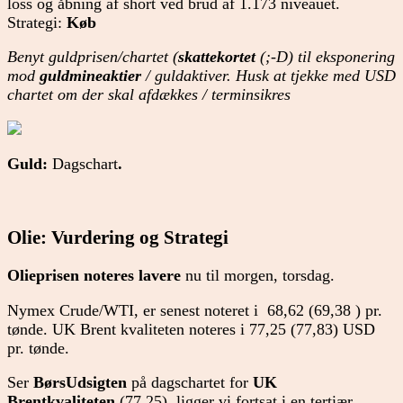
loss og åbning af short ved brud af 1.173 niveauet.
Strategi:
Køb
Benyt guldprisen/chartet (
skattekortet
(;-D) til eksponering
mod
guldmineaktier
/ guldaktiver. Husk at tjekke med USD
chartet om der skal afdækkes / terminsikres
Guld:
Dagschart
.
Olie: Vurdering og Strategi
Olieprisen noteres lavere
nu til morgen, torsdag.
Nymex Crude/WTI, er senest noteret i 68,62 (69,38 ) pr.
tønde. UK Brent kvaliteten noteres i 77,25 (77,83) USD
pr. tønde.
Ser
BørsUdsigten
på dagschartet for
UK
Brentkvaliteten
(77,25), ligger vi fortsat i en tertiær