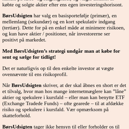
købte og solgte aktier efter ens egen investeringshorisont.
BørsUdsigten
har valg en basisportefølje (primær), en
mellemlang (sekundær) og en kort spekulativ indgang
(tertiær). Dette for på en enkel måde at minimere risikoen,
og kun have aktier / positioner, når investorerne ser
positivt på markedet.
Med BørsUdsigten’s strategi undgår man at købe for
sent og sælge for tidligt!
Det er naturligvis op til den enkelte investor at vægte
ovennævnte til ens risikoprofil.
Når
BørsUdsigten
skriver, at der skal åbnes en short er det
et tilvalg, hvor man hos mange internetmæglere kan ”låne”
aktier og spekulere i kursfald – eller man kan benytte ETF
(Exchange Tradede Funds) – ofte gearede – til at afdække
risiko og spekulere i kursfald. Vær opmærksom på
skatteforhold.
BørsUdsigten
tager ikke hensyn til eller forholder os til