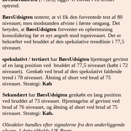
optrend.
BørsUdsigten
noterer, at vi fik den forventede test af 80
niveauet; men modstanden afviste i første omgang. Det
betyder, at
BørsUdsigten
forventer en opbremsning
konsolidering før et nyt angreb mod topniveauet. Det er
bekræftet ved bruddet af den spekulative trendlinie i 77,5
niveauet.
spekulativt / tertiært
har
BørsUdsigten
hjemtaget gevinst
af en lang position ved bruddet af 77,5 niveauet (købt i 72
niveauet). Genkøb ved brud af den spekulativt faldende
trend i 78 niveauet. Åbning af short ved brud af 75
niveauet. Strategi:
Køb
Sekundært
har
BørsUdsigten
genkøbt en lang position
ved bruddet af 73 niveauet. Hjemtagelse af gevinst ved
brud af 76 niveauet, og åbning af short ved brud af 75
niveauet. Strategi:
Køb.
Olieaktier handles efter signalerne fra den underliggende
råvare. I dette tilfælde UK Brent.