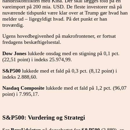
handelskonflikten med Kina. Der skal lægges told på en
vareimport på 200 mia. USD. De fleste investorer må på
nuværende tidspunkt være klar over at Trump gør hvad han
melder ud – ligegyldigt hvad. På det punkt er han
troværdig.
Ugens hovedbegivenhed på makrofrontener, er fortsat
fredagens beskæftigelsestal.
Dow Jones
lukkede onsdag med en stigning på 0,1 pct.
(22,51 point) i indeks 25.974,99.
S&P500
lukkede med et fald på 0,3 pct. (8,12 point) i
indeks 2.888,60.
Nasdaq Composite
lukkede med et fald på 1,2 pct. (96,07
point) i 7.995,17.
S&P500: Vurdering og Strategi
Ser
BørsUdsigten
på dagschartet for
S&P500
(2.889), er