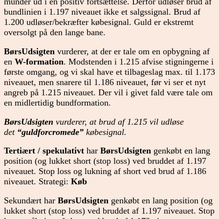
munder ud i en positiv fortsættelse. Derfor udløser brud af
bundlinien i 1.197 niveauet ikke et salgssignal. Brud af
1.200 udløser/bekræfter købesignal. Guld er ekstremt
oversolgt på den lange bane.
BørsUdsigten
vurderer, at der er tale om en opbygning af
en
W-formation
. Modstenden i 1.215 afvise stigningerne i
første omgang, og vi skal have et tilbageslag max. til 1.173
niveauet, men snarere til 1.186 niveauet, før vi ser et nyt
angreb på 1.215 niveauet. Der vil i givet fald være tale om
en midlertidig bundformation.
BørsUdsigten
vurderer, at brud af 1.215 vil udløse
det
“guldforcromede”
købesignal.
Tertiært / spekulativt
har
BørsUdsigten
genkøbt en lang
position (og lukket short (stop loss) ved bruddet af 1.197
niveauet. Stop loss og lukning af short ved brud af 1.186
niveauet. Strategi:
Køb
Sekundært har
BørsUdsigten
genkøbt en lang position (og
lukket short (stop loss) ved bruddet af 1.197 niveauet. Stop