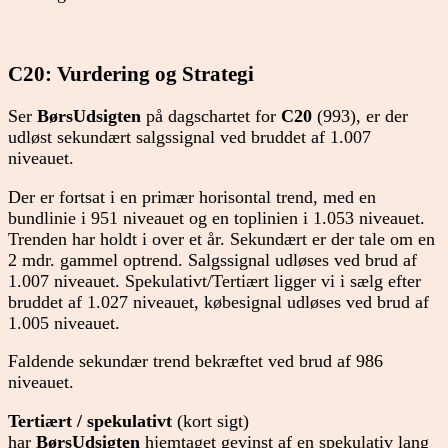
C20: Vurdering og Strategi
Ser
BørsUdsigten
på dagschartet for
C20
(993), er der
udløst sekundært salgssignal ved bruddet af 1.007
niveauet.
Der er fortsat i en primær horisontal trend, med en
bundlinie i 951 niveauet og en toplinien i 1.053 niveauet.
Trenden har holdt i over et år. Sekundært er der tale om en
2 mdr. gammel optrend. Salgssignal udløses ved brud af
1.007 niveauet. Spekulativt/Tertiært ligger vi i sælg efter
bruddet af 1.027 niveauet, købesignal udløses ved brud af
1.005 niveauet.
Faldende sekundær trend bekræftet ved brud af 986
niveauet.
Tertiært / spekulativt
(kort sigt)
har
BørsUdsigten
hjemtaget gevinst af en spekulativ lang