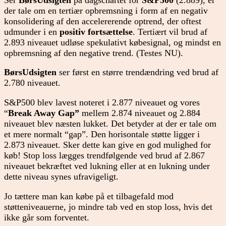
der tale om en tertiær opbremsning i form af en negativ
konsolidering af den accelererende optrend, der oftest
udmunder i en
positiv fortsættelse
. Tertiært vil brud af
2.893 niveauet udløse spekulativt købesignal, og mindst en
opbremsning af den negative trend. (Testes NU).
BørsUdsigten
ser først en større trendændring ved brud af
2.780 niveauet.
S&P500 blev lavest noteret i 2.877 niveauet og vores
“
Break Away Gap”
mellem 2.874 niveauet og 2.884
niveauet blev næsten lukket. Det betyder at der er tale om
et mere normalt “gap”. Den horisontale støtte ligger i
2.873 niveauet. Sker dette kan give en god mulighed for
køb! Stop loss lægges trendfølgende ved brud af 2.867
niveauet bekræftet ved lukning eller at en lukning under
dette niveau synes ufravigeligt.
Jo tættere man kan købe på et tilbagefald mod
støtteniveauerne, jo mindre tab ved en stop loss, hvis det
ikke går som forventet.