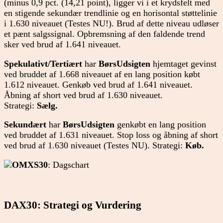
(minus 0,9 pct. (14,21 point), ligger vi i et krydsfelt med
en stigende sekundær trendlinie og en horisontal støttelinie
i 1.630 niveauet (Testes NU!). Brud af dette niveau udløser
et pænt salgssignal. Opbremsning af den faldende trend
sker ved brud af 1.641 niveauet.
Spekulativt/Tertiært
har
BørsUdsigten
hjemtaget gevinst
ved bruddet af 1.668 niveauet af en lang position købt
1.612 niveauet. Genkøb ved brud af 1.641 niveauet.
Åbning af short ved brud af 1.630 niveauet.
Strategi:
Sælg.
Sekundært
har
BørsUdsigten
genkøbt en lang position
ved bruddet af 1.631 niveauet. Stop loss og åbning af short
ved brud af 1.630 niveauet (Testes NU). Strategi:
Køb.
OMXS30
: Dagschart
DAX30: Strategi og Vurdering