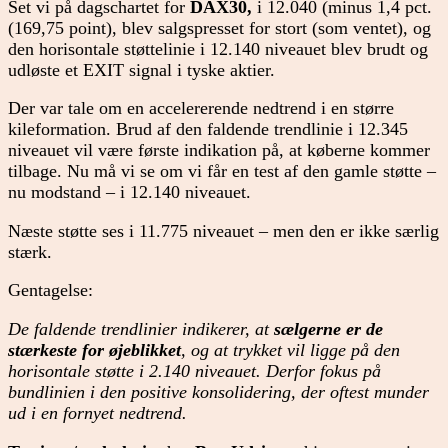
Set vi på dagschartet for
DAX30,
i 12.040 (minus 1,4 pct.
(169,75 point), blev salgspresset for stort (som ventet), og
den horisontale støttelinie i 12.140 niveauet blev brudt og
udløste et EXIT signal i tyske aktier.
Der var tale om en accelererende nedtrend i en større
kileformation. Brud af den faldende trendlinie i 12.345
niveauet vil være første indikation på, at køberne kommer
tilbage. Nu må vi se om vi får en test af den gamle støtte –
nu modstand – i 12.140 niveauet.
Næste støtte ses i 11.775 niveauet – men den er ikke særlig
stærk.
Gentagelse:
De faldende trendlinier indikerer, at
sælgerne er de
stærkeste for øjeblikket
, og at trykket vil ligge på den
horisontale støtte i 2.140 niveauet. Derfor fokus på
bundlinien i den positive konsolidering, der oftest munder
ud i en fornyet nedtrend.