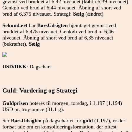
gevinst ved bruddet af 6,42 niveauet (købt i 6,39 niveauet).
Genkøb ved brud af 6,44 niveauet. Åbning af short ved
brud af 6,375 niveauet. Strategi:
Sælg
(ændret)
Sekundært
har
BørsUdsigten
hjemtaget gevinst ved
bruddet af 6,475 niveauet. Genkøb ved brud af 6,46
niveauet. Åbning af short ved brud af 6,35 niveauet
(bekræftet).
Sælg
USD/DKK
: Dagschart
Guld: Vurdering og Strategi
Guldprisen
noteres til morgen, torsdag, i 1,197 (1.194)
USD pr. troy ounce (31.1 g).
Ser
BørsUdsigten
på dagschartet for
guld
(1.197), er der
fortsat tale om en konsolideringsformation, der oftest