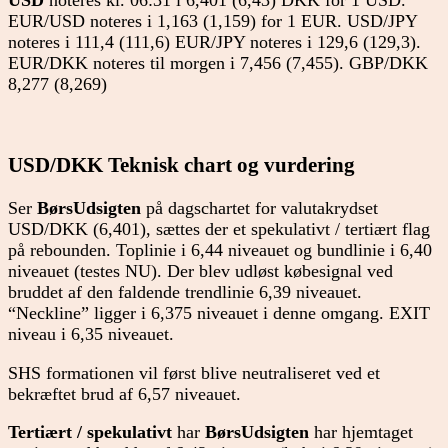
USD
noteres kl. 06:31 i 6,401 (6,43) DKK for 1 USD.
EUR/USD noteres i 1,163 (1,159) for 1 EUR. USD/JPY
noteres i 111,4 (111,6) EUR/JPY noteres i 129,6 (129,3).
EUR/DKK noteres til morgen i 7,456 (7,455). GBP/DKK
8,277 (8,269)
USD/DKK Teknisk chart og vurdering
Ser
BørsUdsigten
på dagschartet for valutakrydset
USD/DKK (6,401), sættes der et spekulativt / tertiært flag
på rebounden. Toplinie i 6,44 niveauet og bundlinie i 6,40
niveauet (testes NU). Der blev udløst købesignal ved
bruddet af den faldende trendlinie 6,39 niveauet.
“Neckline” ligger i 6,375 niveauet i denne omgang. EXIT
niveau i 6,35 niveauet.
SHS formationen vil først blive neutraliseret ved et
bekræftet brud af 6,57 niveauet.
Tertiært / spekulativt
har
BørsUdsigten
har hjemtaget