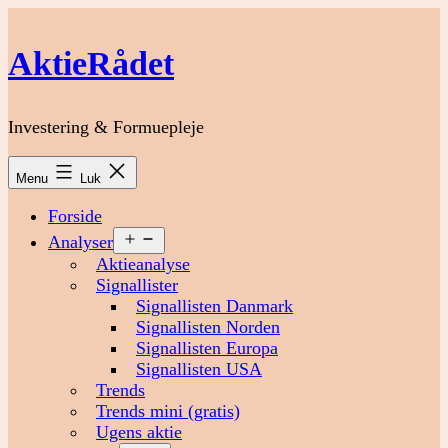
Fortsæt
til
AktieRådet
indhold
Investering & Formuepleje
Menu
Luk
Forside
Åbn
Analyser
menu
Aktieanalyse
Signallister
Signallisten Danmark
Signallisten Norden
Signallisten Europa
Signallisten USA
Trends
Trends mini (gratis)
Ugens aktie