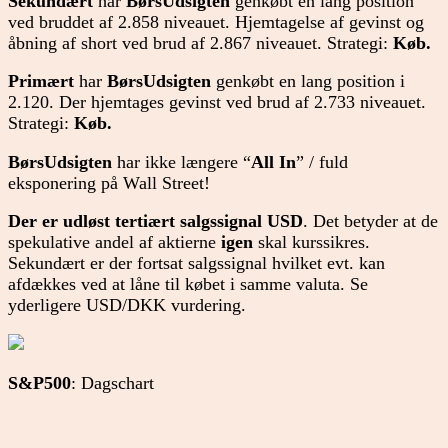
Sekundært
har
BørsUdsigten
genkøbt en lang position
ved bruddet af 2.858 niveauet. Hjemtagelse af gevinst og
åbning af short ved brud af 2.867 niveauet. Strategi:
Køb.
Primært
har
BørsUdsigten
genkøbt en lang position i
2.120. Der hjemtages gevinst ved brud af 2.733 niveauet.
Strategi:
Køb.
BørsUdsigten
har ikke længere “
All In
” / fuld
eksponering på Wall Street!
Der er udløst tertiært salgssignal
USD
. Det betyder at de
spekulative andel af aktierne
igen
skal kurssikres.
Sekundært er der fortsat salgssignal hvilket evt. kan
afdækkes ved at låne til købet i samme valuta. Se
yderligere USD/DKK vurdering.
S&P500
: Dagschart