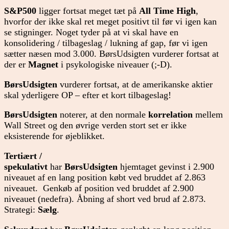
S&P500
ligger fortsat meget tæt på
All Time High
,
hvorfor der ikke skal ret meget positivt til før vi igen kan
se stigninger. Noget tyder på at vi skal have en
konsolidering / tilbageslag / lukning af gap, før vi igen
sætter næsen mod 3.000. BørsUdsigten vurderer fortsat at
der er
Magnet
i psykologiske niveauer (;-D).
BørsUdsigten
vurderer fortsat, at de amerikanske aktier
skal yderligere OP – efter et kort tilbageslag!
BørsUdsigten
noterer, at den normale
korrelation
mellem
Wall Street og den øvrige verden stort set er ikke
eksisterende for øjeblikket.
Tertiært /
spekulativt
har
BørsUdsigten
hjemtaget gevinst i 2.900
niveauet af en lang position købt ved bruddet af 2.863
niveauet. Genkøb af position ved bruddet af 2.900
niveauet (nedefra). Åbning af short ved brud af 2.873.
Strategi:
Sælg
.