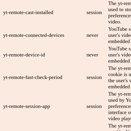
The yt-rem
used to sto
yt-remote-cast-installed
session
preferenc
video.
YouTube se
yt-remote-connected-devices
never
user's vid
embedded 
YouTube se
yt-remote-device-id
never
user's vid
embedded 
The yt-rem
cookie is 
yt-remote-fast-check-period
session
the user's 
embedded 
The yt-rem
used by Yo
yt-remote-session-app
session
preference
interface
video play
The yt-rem