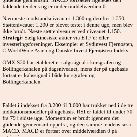
glidende gennemsnit. MACD fortsætter ligeledes den
faldende tendens og er under middelværdien 0.
Nærmeste modstandsniveau er 1.300 og derefter 1.350.
Støtteniveauet 1.200 er blevet testet i denne uge, men blev
ikke brudt. Næste støtteniveau er ved niveauet 1.150.
Strategi:
Sælg kinesiske aktier via ETF’er eller
investeringsforeninger. Eksempler er Sydinvest Fjernøsten,
C WorldWide Asien og Danske Invest Fjernøsten Indeks.
OMX S30 har etableret et salgssignal i kursgrafen og
Bollingerkanalen på dagsniveauet, mens der på ugebasis
fortsat er købssignal i både kursgrafen og
Bollingerkanalen.
Faldet i indekset fra 3.200 til 3.000 har trukket ned i de tre
indikationsmodeller på ugebasis. RSI er faldet til under 70
fra 79 i sidste uge. Momentum er brudt igennem det
glidende gennemsnit oppefra, og den samme tendens ses i
MACD. MACD er fortsat over middelværdien 0 på