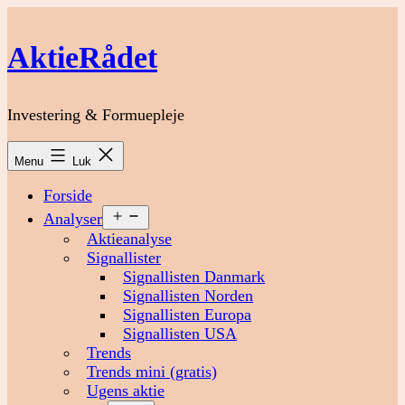
Fortsæt
til
AktieRådet
indhold
Investering & Formuepleje
Menu
Luk
Forside
Åbn
Analyser
menu
Aktieanalyse
Signallister
Signallisten Danmark
Signallisten Norden
Signallisten Europa
Signallisten USA
Trends
Trends mini (gratis)
Ugens aktie