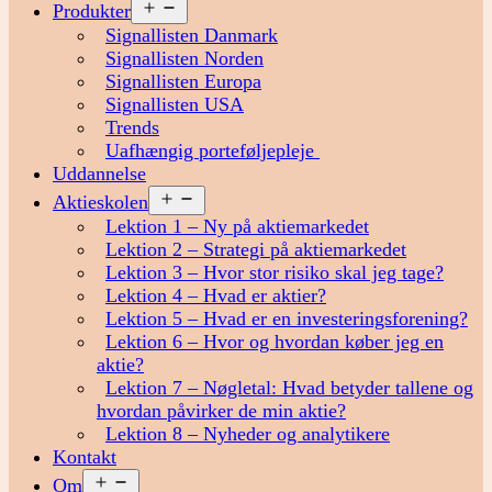
Åbn
Produkter
menu
Signallisten Danmark
Signallisten Norden
Signallisten Europa
Signallisten USA
Trends
Uafhængig porteføljepleje
Uddannelse
Åbn
Aktieskolen
menu
Lektion 1 – Ny på aktiemarkedet
Lektion 2 – Strategi på aktiemarkedet
Lektion 3 – Hvor stor risiko skal jeg tage?
Lektion 4 – Hvad er aktier?
Lektion 5 – Hvad er en investeringsforening?
Lektion 6 – Hvor og hvordan køber jeg en
aktie?
Lektion 7 – Nøgletal: Hvad betyder tallene og
hvordan påvirker de min aktie?
Lektion 8 – Nyheder og analytikere
Kontakt
Åbn
Om