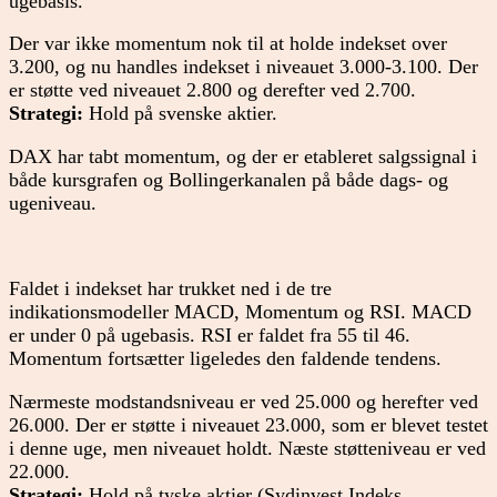
ugebasis.
Der var ikke momentum nok til at holde indekset over
3.200, og nu handles indekset i niveauet 3.000-3.100. Der
er støtte ved niveauet 2.800 og derefter ved 2.700.
Strategi:
Hold på svenske aktier.
DAX har tabt momentum, og der er etableret salgssignal i
både kursgrafen og Bollingerkanalen på både dags- og
ugeniveau.
Faldet i indekset har trukket ned i de tre
indikationsmodeller MACD, Momentum og RSI. MACD
er under 0 på ugebasis. RSI er faldet fra 55 til 46.
Momentum fortsætter ligeledes den faldende tendens.
Nærmeste modstandsniveau er ved 25.000 og herefter ved
26.000. Der er støtte i niveauet 23.000, som er blevet testet
i denne uge, men niveauet holdt. Næste støtteniveau er ved
22.000.
Strategi:
Hold på tyske aktier (Sydinvest Indeks