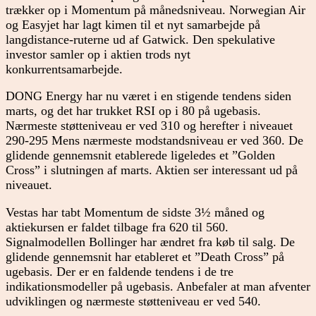
trækker op i Momentum på månedsniveau. Norwegian Air
og Easyjet har lagt kimen til et nyt samarbejde på
langdistance-ruterne ud af Gatwick. Den spekulative
investor samler op i aktien trods nyt
konkurrentsamarbejde.
DONG Energy har nu været i en stigende tendens siden
marts, og det har trukket RSI op i 80 på ugebasis.
Nærmeste støtteniveau er ved 310 og herefter i niveauet
290-295 Mens nærmeste modstandsniveau er ved 360. De
glidende gennemsnit etablerede ligeledes et ”Golden
Cross” i slutningen af marts. Aktien ser interessant ud på
niveauet.
Vestas har tabt Momentum de sidste 3½ måned og
aktiekursen er faldet tilbage fra 620 til 560.
Signalmodellen Bollinger har ændret fra køb til salg. De
glidende gennemsnit har etableret et ”Death Cross” på
ugebasis. Der er en faldende tendens i de tre
indikationsmodeller på ugebasis. Anbefaler at man afventer
udviklingen og nærmeste støtteniveau er ved 540.