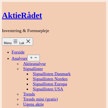
Fortsæt
til
AktieRådet
indhold
Investering & Formuepleje
Menu
Luk
Forside
Åbn
Analyser
menu
Aktieanalyse
Signallister
Signallisten Danmark
Signallisten Norden
Signallisten Europa
Signallisten USA
Trends
Trends mini (gratis)
Ugens aktie