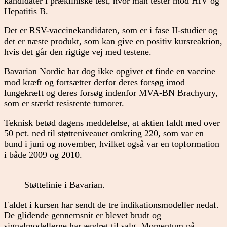
kandidater i prækliniske test, hvor man tester mod HIV og
Hepatitis B.
Det er RSV-vaccinekandidaten, som er i fase II-studier og
det er næste produkt, som kan give en positiv kursreaktion,
hvis det går den rigtige vej med testene.
Bavarian Nordic har dog ikke opgivet et finde en vaccine
mod kræft og fortsætter derfor deres forsøg imod
lungekræft og deres forsøg indenfor MVA-BN Brachyury,
som er stærkt resistente tumorer.
Teknisk betød dagens meddelelse, at aktien faldt med over
50 pct. ned til støtteniveauet omkring 220, som var en
bund i juni og november, hvilket også var en topformation
i både 2009 og 2010.
Støttelinie i Bavarian.
Faldet i kursen har sendt de tre indikationsmodeller nedaf.
De glidende gennemsnit er blevet brudt og
signalmodellerne har ændret til salg. Momentum på