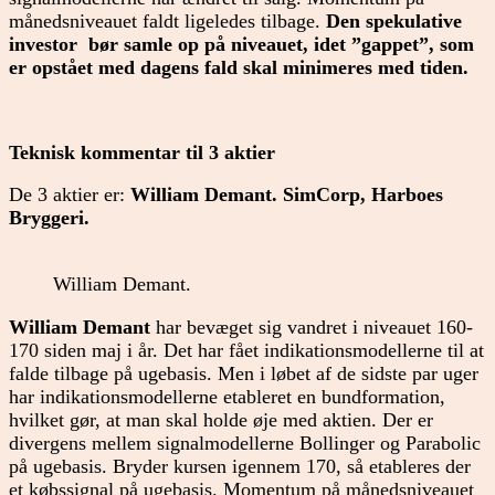
månedsniveauet faldt ligeledes tilbage.
Den spekulative
investor bør samle op på niveauet, idet ”gappet”, som
er opstået med dagens fald skal minimeres med tiden.
Teknisk kommentar til 3 aktier
De 3 aktier er:
William Demant. SimCorp, Harboes
Bryggeri.
William Demant.
William Demant
har bevæget sig vandret i niveauet 160-
170 siden maj i år. Det har fået indikationsmodellerne til at
falde tilbage på ugebasis. Men i løbet af de sidste par uger
har indikationsmodellerne etableret en bundformation,
hvilket gør, at man skal holde øje med aktien. Der er
divergens mellem signalmodellerne Bollinger og Parabolic
på ugebasis. Bryder kursen igennem 170, så etableres der
et købssignal på ugebasis. Momentum på månedsniveauet