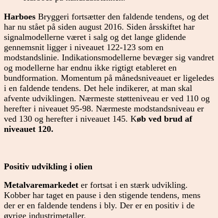
Harboes
Bryggeri fortsætter den faldende tendens, og det
har nu stået på siden august 2016. Siden årsskiftet har
signalmodellerne været i salg og det lange glidende
gennemsnit ligger i niveauet 122-123 som en
modstandslinie. Indikationsmodellerne bevæger sig vandret
og modellerne har endnu ikke rigtigt etableret en
bundformation. Momentum på månedsniveauet er ligeledes
i en faldende tendens. Det hele indikerer, at man skal
afvente udviklingen. Nærmeste støtteniveau er ved 110 og
herefter i niveauet 95-98. Nærmeste modstandsniveau er
ved 130 og herefter i niveauet 145. K
øb ved brud af
niveauet 120.
Positiv udvikling i olien
Metalvaremarkedet
er fortsat i en stærk udvikling.
Kobber har taget en pause i den stigende tendens, mens
der er en faldende tendens i bly. Der er en positiv i de
øvrige industrimetaller.