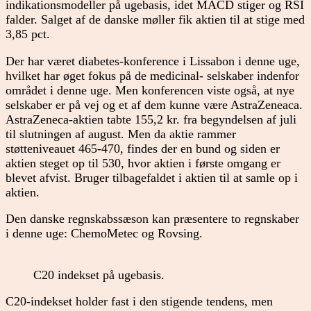
indikationsmodeller på ugebasis, idet MACD stiger og RSI
falder. Salget af de danske møller fik aktien til at stige med
3,85 pct.
Der har været diabetes-konference i Lissabon i denne uge,
hvilket har øget fokus på de medicinal- selskaber indenfor
området i denne uge. Men konferencen viste også, at nye
selskaber er på vej og et af dem kunne være AstraZeneaca.
AstraZeneca-aktien tabte 155,2 kr. fra begyndelsen af juli
til slutningen af august. Men da aktie rammer
støtteniveauet 465-470, findes der en bund og siden er
aktien steget op til 530, hvor aktien i første omgang er
blevet afvist. Bruger tilbagefaldet i aktien til at samle op i
aktien.
Den danske regnskabssæson kan præsentere to regnskaber
i denne uge: ChemoMetec og Rovsing.
C20 indekset på ugebasis.
C20-indekset holder fast i den stigende tendens, men