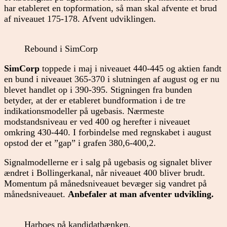
har etableret en topformation, så man skal afvente et brud
af niveauet 175-178. Afvent udviklingen.
Rebound i SimCorp
SimCorp
toppede i maj i niveauet 440-445 og aktien fandt
en bund i niveauet 365-370 i slutningen af august og er nu
blevet handlet op i 390-395. Stigningen fra bunden
betyder, at der er etableret bundformation i de tre
indikationsmodeller på ugebasis. Nærmeste
modstandsniveau er ved 400 og herefter i niveauet
omkring 430-440. I forbindelse med regnskabet i august
opstod der et ”gap” i grafen 380,6-400,2.
Signalmodellerne er i salg på ugebasis og signalet bliver
ændret i Bollingerkanal, når niveauet 400 bliver brudt.
Momentum på månedsniveauet bevæger sig vandret på
månedsniveauet.
Anbefaler at man afventer udvikling.
Harboes på kandidatbænken.