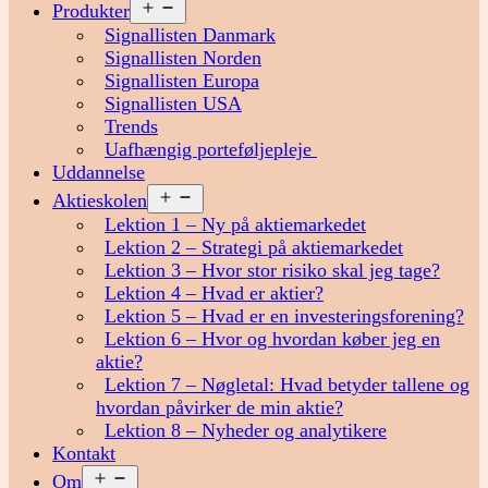
Åbn
Produkter
menu
Signallisten Danmark
Signallisten Norden
Signallisten Europa
Signallisten USA
Trends
Uafhængig porteføljepleje
Uddannelse
Åbn
Aktieskolen
menu
Lektion 1 – Ny på aktiemarkedet
Lektion 2 – Strategi på aktiemarkedet
Lektion 3 – Hvor stor risiko skal jeg tage?
Lektion 4 – Hvad er aktier?
Lektion 5 – Hvad er en investeringsforening?
Lektion 6 – Hvor og hvordan køber jeg en
aktie?
Lektion 7 – Nøgletal: Hvad betyder tallene og
hvordan påvirker de min aktie?
Lektion 8 – Nyheder og analytikere
Kontakt
Åbn
Om