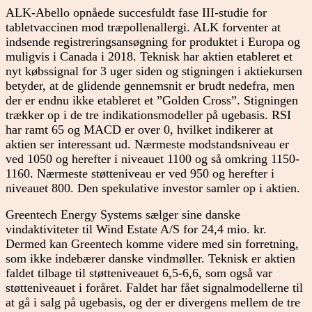
ALK-Abello opnåede succesfuldt fase III-studie for
tabletvaccinen mod træpollenallergi. ALK forventer at
indsende registreringsansøgning for produktet i Europa og
muligvis i Canada i 2018. Teknisk har aktien etableret et
nyt købssignal for 3 uger siden og stigningen i aktiekursen
betyder, at de glidende gennemsnit er brudt nedefra, men
der er endnu ikke etableret et ”Golden Cross”. Stigningen
trækker op i de tre indikationsmodeller på ugebasis. RSI
har ramt 65 og MACD er over 0, hvilket indikerer at
aktien ser interessant ud. Nærmeste modstandsniveau er
ved 1050 og herefter i niveauet 1100 og så omkring 1150-
1160. Nærmeste støtteniveau er ved 950 og herefter i
niveauet 800. Den spekulative investor samler op i aktien.
Greentech Energy Systems sælger sine danske
vindaktiviteter til Wind Estate A/S for 24,4 mio. kr.
Dermed kan Greentech komme videre med sin forretning,
som ikke indebærer danske vindmøller. Teknisk er aktien
faldet tilbage til støtteniveauet 6,5-6,6, som også var
støtteniveauet i foråret. Faldet har fået signalmodellerne til
at gå i salg på ugebasis, og der er divergens mellem de tre