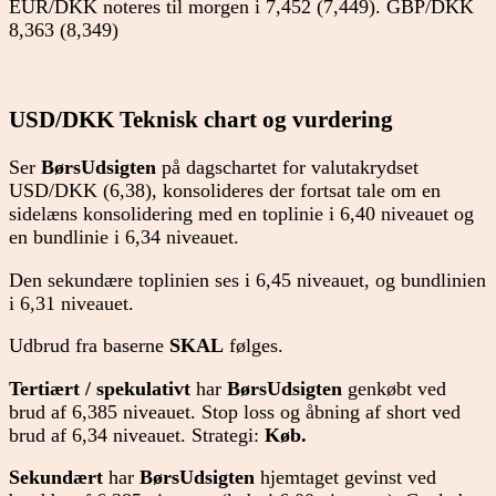
EUR/DKK noteres til morgen i 7,452 (7,449). GBP/DKK
8,363 (8,349)
USD/DKK Teknisk chart og vurdering
Ser
BørsUdsigten
på dagschartet for valutakrydset
USD/DKK (6,38), konsolideres der fortsat tale om en
sidelæns konsolidering med en toplinie i 6,40 niveauet og
en bundlinie i 6,34 niveauet.
Den sekundære toplinien ses i 6,45 niveauet, og bundlinien
i 6,31 niveauet.
Udbrud fra baserne
SKAL
følges.
Tertiært / spekulativt
har
BørsUdsigten
genkøbt ved
brud af 6,385 niveauet. Stop loss og åbning af short ved
brud af 6,34 niveauet. Strategi:
Køb.
Sekundært
har
BørsUdsigten
hjemtaget gevinst ved