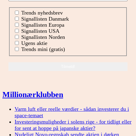
Trends nyhedsbrev
Signallisten Danmark
Signallisten Europa
Signallisten USA
Signallisten Norden
Ugens aktie
Trends mini (gratis)
Millionærklubben
Varm luft eller reelle værdier - sådan investerer du i
space-temaet
Investeringsmuligheder i solens rige - for tidligt eller
for sent at hoppe på japanske aktier?
Nydeligt Novo-regnskab sendte aktien i dørken