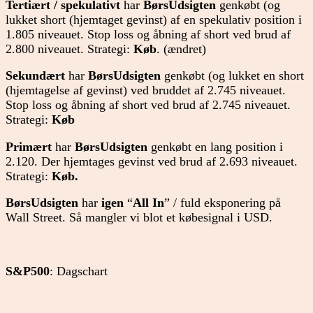
Tertiært / spekulativt
har
BørsUdsigten
genkøbt (og
lukket short (hjemtaget gevinst) af en spekulativ position i
1.805 niveauet. Stop loss og åbning af short ved brud af
2.800 niveauet. Strategi:
Køb
. (ændret)
Sekundært
har
BørsUdsigten
genkøbt (og lukket en short
(hjemtagelse af gevinst) ved bruddet af 2.745 niveauet.
Stop loss og åbning af short ved brud af 2.745 niveauet.
Strategi:
Køb
Primært
har
BørsUdsigten
genkøbt en lang position i
2.120. Der hjemtages gevinst ved brud af 2.693 niveauet.
Strategi:
Køb.
BørsUdsigten
har
igen
“
All In
” / fuld eksponering på
Wall Street. Så mangler vi blot et købesignal i USD.
S&P500
: Dagschart