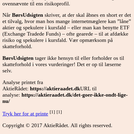
ovennævnte til ens risikoprofil.
Når
BørsUdsigten
skriver, at der skal åbnes en short er det
et tilvalg, hvor man hos mange internetmæglere kan ”låne”
aktier og spekulere i kursfald – eller man kan benytte ETF
(Exchange Tradede Funds) – ofte gearede – til at afdække
risiko og spekulere i kursfald. Vær opmærksom på
skatteforhold.
BørsUdsigten
tager ikke hensyn til eller forholder os til
skatteforhold i vores vurderinger! Det er op til læserne
selv.
Analyse printet fra
AktieRådet:
https://aktieraadet.dk
URL til
analyse:
https://aktieraadet.dk/det-goer-ikke-ondt-lige-
nu/
[1]
[1]
Tryk her for at printe
Copyright © 2017 AktieRådet. All rights reserved.