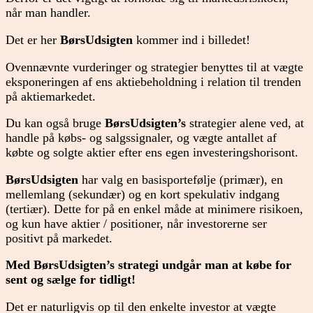
når man handler.
Det er her
BørsUdsigten
kommer ind i billedet!
Ovennævnte vurderinger og strategier benyttes til at vægte
eksponeringen af ens aktiebeholdning i relation til trenden
på aktiemarkedet.
Du kan også bruge
BørsUdsigten’s
strategier alene ved, at
handle på købs- og salgssignaler, og vægte antallet af
købte og solgte aktier efter ens egen investeringshorisont.
BørsUdsigten
har valg en basisportefølje (primær), en
mellemlang (sekundær) og en kort spekulativ indgang
(tertiær). Dette for på en enkel måde at minimere risikoen,
og kun have aktier / positioner, når investorerne ser
positivt på markedet.
Med BørsUdsigten’s strategi undgår man at købe for
sent og sælge for tidligt!
Det er naturligvis op til den enkelte investor at vægte