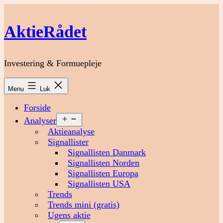
Fortsæt
til
AktieRådet
indhold
Investering & Formuepleje
Menu
Luk
Forside
Åbn
Analyser
menu
Aktieanalyse
Signallister
Signallisten Danmark
Signallisten Norden
Signallisten Europa
Signallisten USA
Trends
Trends mini (gratis)
Ugens aktie