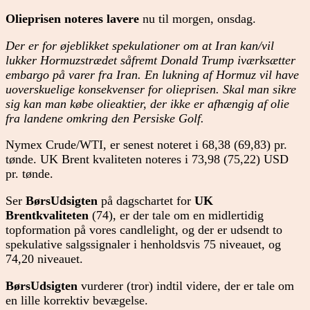
Olieprisen noteres lavere
nu til morgen, onsdag.
Der er for øjeblikket spekulationer om at Iran kan/vil
lukker Hormuzstrædet såfremt Donald Trump iværksætter
embargo på varer fra Iran. En lukning af Hormuz vil have
uoverskuelige konsekvenser for olieprisen. Skal man sikre
sig kan man købe olieaktier, der ikke er afhængig af olie
fra landene omkring den Persiske Golf.
Nymex Crude/WTI, er senest noteret i 68,38 (69,83) pr.
tønde. UK Brent kvaliteten noteres i 73,98 (75,22) USD
pr. tønde.
Ser
BørsUdsigten
på dagschartet for
UK
Brentkvaliteten
(74), er der tale om en midlertidig
topformation på vores candlelight, og der er udsendt to
spekulative salgssignaler i henholdsvis 75 niveauet, og
74,20 niveauet.
BørsUdsigten
vurderer (tror) indtil videre, der er tale om
en lille korrektiv bevægelse.