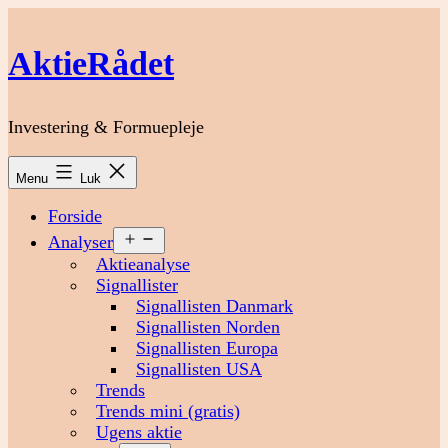
Fortsæt
til
AktieRådet
indhold
Investering & Formuepleje
Menu
Luk
Forside
Åbn
Analyser
menu
Aktieanalyse
Signallister
Signallisten Danmark
Signallisten Norden
Signallisten Europa
Signallisten USA
Trends
Trends mini (gratis)
Ugens aktie