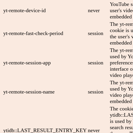
YouTube se
yt-remote-device-id
never
user's vid
embedded 
The yt-rem
cookie is 
yt-remote-fast-check-period
session
the user's 
embedded 
The yt-rem
used by Yo
yt-remote-session-app
session
preference
interface
video play
The yt-rem
used by Yo
yt-remote-session-name
session
video play
embedded 
The cooki
ytidb::
is used by
search res
ytidb::LAST_RESULT_ENTRY_KEY
never