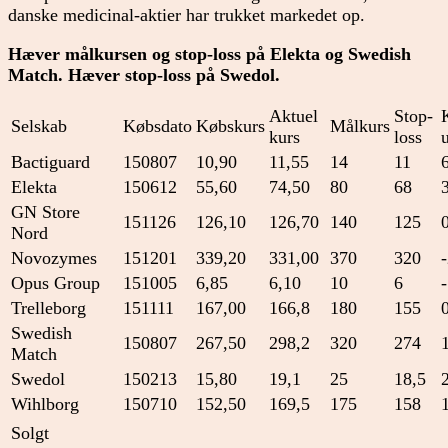
danske medicinal-aktier har trukket markedet op.
Hæver målkursen og stop-loss på Elekta og Swedish
Match. Hæver stop-loss på Swedol.
Aktuel
Stop-
Selskab
Købsdato
Købskurs
Målkurs
kurs
loss
Bactiguard
150807
10,90
11,55
14
11
Elekta
150612
55,60
74,50
80
68
GN Store
151126
126,10
126,70
140
125
Nord
Novozymes
151201
339,20
331,00
370
320
Opus Group
151005
6,85
6,10
10
6
Trelleborg
151111
167,00
166,8
180
155
Swedish
150807
267,50
298,2
320
274
Match
Swedol
150213
15,80
19,1
25
18,5
Wihlborg
150710
152,50
169,5
175
158
Solgt