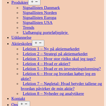
Åbn
Produkter
menu
Signallisten Danmark
Signallisten Norden
Signallisten Europa
Signallisten USA
Trends
Uafhængig porteføljepleje
Uddannelse
Åbn
Aktieskolen
menu
Lektion 1 – Ny på aktiemarkedet
Lektion 2 – Strategi på aktiemarkedet
Lektion 3 – Hvor stor risiko skal jeg tage?
Lektion 4 – Hvad er aktier?
Lektion 5 – Hvad er en investeringsforening?
Lektion 6 – Hvor og hvordan køber jeg en
aktie?
Lektion 7 – Nøgletal: Hvad betyder tallene og
hvordan påvirker de min aktie?
Lektion 8 – Nyheder og analytikere
Kontakt
Åbn
Om