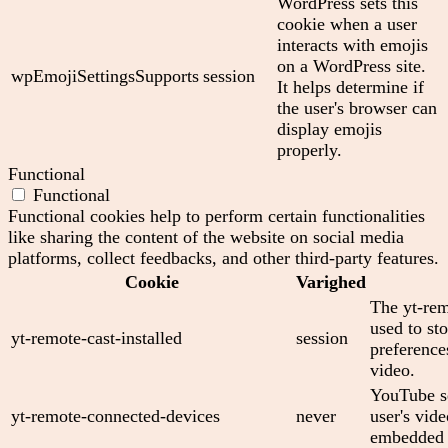
WordPress sets this
cookie when a user
interacts with emojis
on a WordPress site.
wpEmojiSettingsSupports
session
It helps determine if
the user's browser can
display emojis
properly.
Functional
Functional
Functional cookies help to perform certain functionalities
like sharing the content of the website on social media
platforms, collect feedbacks, and other third-party features.
Cookie
Varighed
The yt-rem
used to sto
yt-remote-cast-installed
session
preferenc
video.
YouTube se
yt-remote-connected-devices
never
user's vid
embedded 