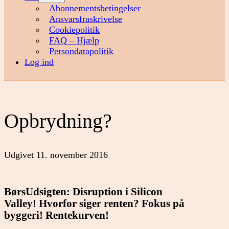
menu
Abonnementsbetingelser
Ansvarsfraskrivelse
Cookiepolitik
FAQ – Hjælp
Persondatapolitik
Log ind
Opbrydning?
Udgivet
11. november 2016
BørsUdsigten:
Disruption i Silicon
Valley!
Hvorfor siger renten?
Fokus på
byggeri!
Rentekurven!