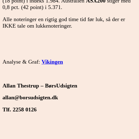
(18 point) i indeks 1.984. Australien
ASX200
stiger med
0,8 pct. (42 point) i 5.371.
Alle noteringer en rigtig god time tid før luk, så der er
IKKE tale om lukkenoteringer.
Analyse & Graf:
Vikingen
Allan Thestrup – BørsUdsigten
allan@borsudsigten.dk
Tlf. 2258 0126