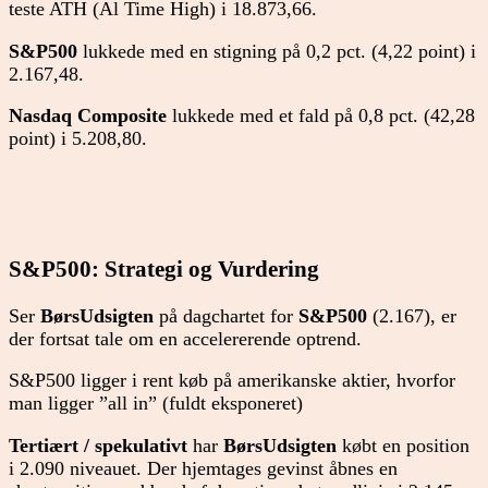
teste ATH (Al Time High) i 18.873,66.
S&P500
lukkede med en stigning på 0,2 pct. (4,22 point) i
2.167,48.
Nasdaq Composite
lukkede med et fald på 0,8 pct. (42,28
point) i 5.208,80.
S&P500: Strategi og Vurdering
Ser
BørsUdsigten
på dagchartet for
S&P500
(2.167), er
der fortsat tale om en accelererende optrend.
S&P500 ligger i rent køb på amerikanske aktier, hvorfor
man ligger ”all in” (fuldt eksponeret)
Tertiært / spekulativt
har
BørsUdsigten
købt en position
i 2.090 niveauet. Der hjemtages gevinst åbnes en