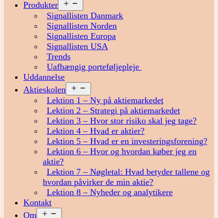
Åbn
Produkter
menu
Signallisten Danmark
Signallisten Norden
Signallisten Europa
Signallisten USA
Trends
Uafhængig porteføljepleje
Uddannelse
Åbn
Aktieskolen
menu
Lektion 1 – Ny på aktiemarkedet
Lektion 2 – Strategi på aktiemarkedet
Lektion 3 – Hvor stor risiko skal jeg tage?
Lektion 4 – Hvad er aktier?
Lektion 5 – Hvad er en investeringsforening?
Lektion 6 – Hvor og hvordan køber jeg en
aktie?
Lektion 7 – Nøgletal: Hvad betyder tallene og
hvordan påvirker de min aktie?
Lektion 8 – Nyheder og analytikere
Kontakt
Åbn
Om