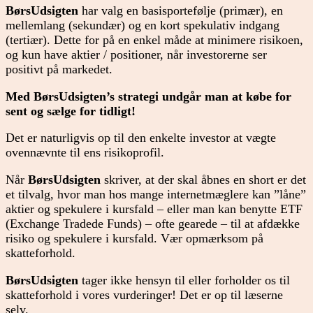
BørsUdsigten
har valg en basisportefølje (primær), en
mellemlang (sekundær) og en kort spekulativ indgang
(tertiær). Dette for på en enkel måde at minimere risikoen,
og kun have aktier / positioner, når investorerne ser
positivt på markedet.
Med BørsUdsigten’s strategi undgår man at købe for
sent og sælge for tidligt!
Det er naturligvis op til den enkelte investor at vægte
ovennævnte til ens risikoprofil.
Når
BørsUdsigten
skriver, at der skal åbnes en short er det
et tilvalg, hvor man hos mange internetmæglere kan ”låne”
aktier og spekulere i kursfald – eller man kan benytte ETF
(Exchange Tradede Funds) – ofte gearede – til at afdække
risiko og spekulere i kursfald. Vær opmærksom på
skatteforhold.
BørsUdsigten
tager ikke hensyn til eller forholder os til
skatteforhold i vores vurderinger! Det er op til læserne
selv.