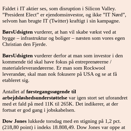
Faldet i IT aktier ses, som disruption i Silicon Valley.
”President Elect” er ejendomsinvestor, og ikke ”IT Nørd”,
selvom han brugte IT (Twitter) kraftigt i sin kampagne.
BørsUdsigten
vurderer, at han vil skabe vækst ved at
bygge – infrastruktur og boliger – næsten som vores egen
Christian den Fjerde.
BørsUdsigten
vurderer derfor at man som investor i den
kommende tid skal have fokus på entreprenørerne /
materialeleverandørerne. Er man som Rockwool
leverandør, skal man nok fokusere på USA og se at få
etableret sig.
Antallet af
førstegangssøgende til
arbejdsløshedsunderstøttelse
var igen stort set uforandret
med et fald på med 11K til 265K. Det indikerer, at der
fortsat er god gang i jobskabelsen.
Dow Jones
lukkede torsdag med en stigning på 1,2 pct.
(218,80 point) i indeks 18.808,49. Dow Jones var oppe at