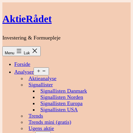
Fortsæt
til
AktieRådet
indhold
Investering & Formuepleje
Menu
Luk
Forside
Åbn
Analyser
menu
Aktieanalyse
Signallister
Signallisten Danmark
Signallisten Norden
Signallisten Europa
Signallisten USA
Trends
Trends mini (gratis)
Ugens aktie