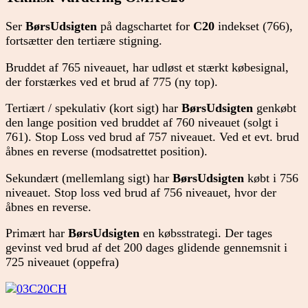
Ser
BørsUdsigten
på dagschartet for
C20
indekset (766),
fortsætter den tertiære stigning.
Bruddet af 765 niveauet, har udløst et stærkt købesignal,
der forstærkes ved et brud af 775 (ny top).
Tertiært / spekulativ (kort sigt) har
BørsUdsigten
genkøbt
den lange position ved bruddet af 760 niveauet (solgt i
761). Stop Loss ved brud af 757 niveauet. Ved et evt. brud
åbnes en reverse (modsatrettet position).
Sekundært (mellemlang sigt) har
BørsUdsigten
købt i 756
niveauet. Stop loss ved brud af 756 niveauet, hvor der
åbnes en reverse.
Primært har
BørsUdsigten
en købsstrategi. Der tages
gevinst ved brud af det 200 dages glidende gennemsnit i
725 niveauet (oppefra)