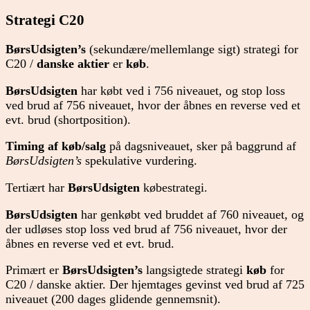
Strategi C20
BørsUdsigten’s
(sekundære/mellemlange sigt) strategi for
C20 /
danske aktier
er
køb
.
BørsUdsigten
har købt ved i 756 niveauet, og stop loss
ved brud af 756 niveauet, hvor der åbnes en reverse ved et
evt. brud (shortposition).
Timing af køb/salg
på dagsniveauet, sker på baggrund af
BørsUdsigten’s
spekulative vurdering.
Tertiært har
BørsUdsigten
købestrategi.
BørsUdsigten
har genkøbt ved bruddet af 760 niveauet, og
der udløses stop loss ved brud af 756 niveauet, hvor der
åbnes en reverse ved et evt. brud.
Primært er
BørsUdsigten’s
langsigtede strategi
køb
for
C20 / danske aktier. Der hjemtages gevinst ved brud af 725
niveauet (200 dages glidende gennemsnit).