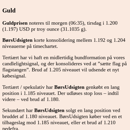
Guld
Guldprisen
noteres til morgen (06:35), tirsdag i 1.200
(1.197) USD pr troy ounce (31.1035 g).
BørsUdsigten
korte konsolidering mellem 1.192 og 1.204
niveauerne på timechartet.
Tertiært har vi haft en midlertidig bundformation på vores
candlelightsignal, og der konsolideres ved at ”sætte flag på
flagstangen”. Brud af 1.205 niveauet vil udsende et nyt
købesignal.
Tertiært / spekulativ har
BørsUdsigten
genkøbt en lang
position i 1.185 niveauet. Der udløses stop loss – indtil
videre – ved brud af 1.180.
Sekundært har
BørsUdsigten
solgt en lang position ved
bruddet af 1.180 niveauet. BørsUdsigten køber ved en et
tilbageslag mod 1.185 niveauet, eller et brud af 1.210
nedefra.