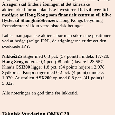
Årsagen skal findes i åbningen af det kinesiske
aktiemarked for udenlandske investorer.
Det vil over tid
medføre at Hong Kong som finansielt centrum vil blive
flyttet til Shanghai/Shenzen.
Hong Kongs betydning
fremadrettet vil kun være historisk betinget.
Løber man japanske aktier – bør man sikre sine positioner
ved at hedge (sælge JPN), da stigningerne er drevet den
svækkede JPY.
Nikkei225
stiger med 0,3 pct. (57 point) i indeks 17.720.
Hang Seng
noteres 0,4 pct. (98 point) lavere i 23.557.
Kina’s
CSI300
ligger 1,8 pct. (54 point) højere i 2.978.
Sydkoreas
Kospi
stiger med 0,2 pct. (4 point) i indeks
1.970. Australien
ASX200
op med 0,8 pct. (41 point) i
5.322.
Alle noteringer en god time før lukketid.
Teknisk Vurdering OMXC20