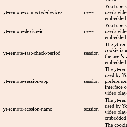
YouTube se
yt-remote-connected-devices
never
user's vid
embedded 
YouTube se
yt-remote-device-id
never
user's vid
embedded 
The yt-rem
cookie is 
yt-remote-fast-check-period
session
the user's 
embedded 
The yt-rem
used by Yo
yt-remote-session-app
session
preference
interface
video play
The yt-rem
used by Yo
yt-remote-session-name
session
video play
embedded 
The cooki