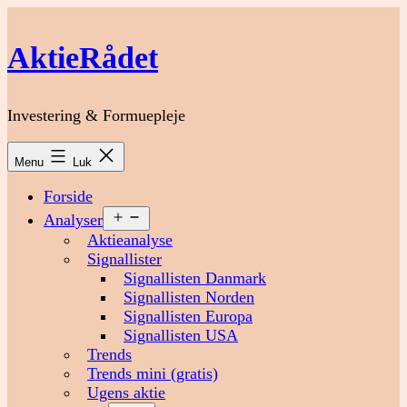
Fortsæt
til
AktieRådet
indhold
Investering & Formuepleje
Menu
Luk
Forside
Åbn
Analyser
menu
Aktieanalyse
Signallister
Signallisten Danmark
Signallisten Norden
Signallisten Europa
Signallisten USA
Trends
Trends mini (gratis)
Ugens aktie