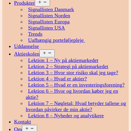
Åbn
Produkter
menu
Signallisten Danmark
Signallisten Norden
Signallisten Europa
Signallisten USA
Trends
Uafhængig porteføljepleje
Uddannelse
Åbn
Aktieskolen
menu
Lektion 1 – Ny på aktiemarkedet
Lektion 2 – Strategi på aktiemarkedet
Lektion 3 – Hvor stor risiko skal jeg tage?
Lektion 4 – Hvad er aktier?
Lektion 5 – Hvad er en investeringsforening?
Lektion 6 – Hvor og hvordan køber jeg en
aktie?
Lektion 7 – Nøgletal: Hvad betyder tallene og
hvordan påvirker de min aktie?
Lektion 8 – Nyheder og analytikere
Kontakt
Åbn
Om