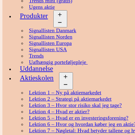
Trends mini (gratis)
Ugens aktie
Produkter
Åbn
menu
Signallisten Danmark
Signallisten Norden
Signallisten Europa
Signallisten USA
Trends
Uafhængig porteføljepleje
Uddannelse
Aktieskolen
Åbn
menu
Lektion 1 – Ny på aktiemarkedet
Lektion 2 – Strategi på aktiemarkedet
Lektion 3 – Hvor stor risiko skal jeg tage?
Lektion 4 – Hvad er aktier?
Lektion 5 – Hvad er en investeringsforening?
Lektion 6 – Hvor og hvordan køber jeg en aktie
Lektion 7 – Nøgletal: Hvad betyder tallene og h