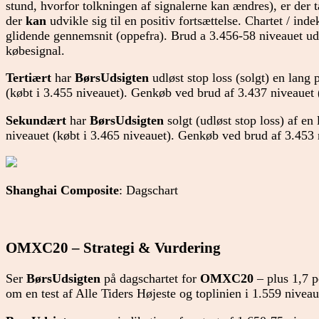
stund, hvorfor tolkningen af signalerne kan ændres), er der t
der
kan
udvikle sig til en positiv fortsættelse. Chartet / ind
glidende gennemsnit (oppefra). Brud a 3.456-58 niveauet ud
købesignal.
Tertiært
har
BørsUdsigten
udløst stop loss (solgt) en lang
(købt i 3.455 niveauet). Genkøb ved brud af 3.437 niveauet 
Sekundært
har
BørsUdsigten
solgt (udløst stop loss) af en
niveauet (købt i 3.465 niveauet). Genkøb ved brud af 3.453 
Shanghai Composite
: Dagschart
OMXC20 – Strategi & Vurdering
Ser
BørsUdsigten
på dagschartet for
OMXC20
– plus 1,7 pc
om en test af Alle Tiders Højeste og toplinien i 1.559 nivea