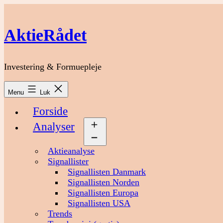
Fortsæt
til
indhold
AktieRådet
Investering & Formuepleje
Menu
Luk
Forside
Analyser
Åbn
menu
Aktieanalyse
Signallister
Signallisten Danmark
Signallisten Norden
Signallisten Europa
Signallisten USA
Trends