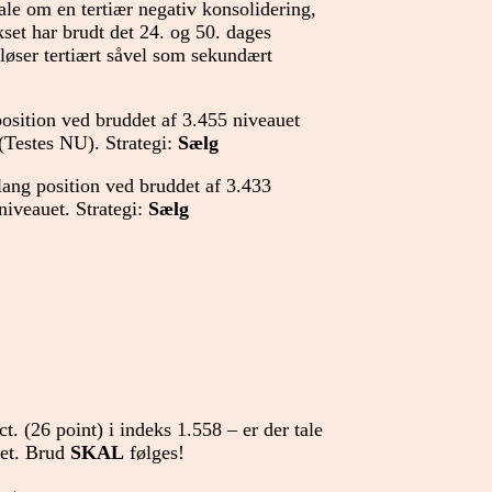
ale om en tertiær negativ konsolidering,
ekset har brudt det 24. og 50. dages
løser tertiært såvel som sekundært
 position ved bruddet af 3.455 niveauet
(Testes NU). Strategi:
Sælg
 lang position ved bruddet af 3.433
niveauet. Strategi:
Sælg
t. (26 point) i indeks 1.558 – er der tale
uet. Brud
SKAL
følges!