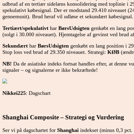
udbrud af en tertiær sidelæns konsolidering med toplinie i 2
spekulativt købesignal. Der er modstand 29.410 niveauet (2
gennemsnit). Brud heraf vil udløse et sekundært købesignal.
Tertiært/spekulativt
har
BørsUdsigten
genkøbt en lang pos
(solgt i 30.000 niveauet). Hjemtagelse af gevinst ved brud a
Sekundært
har
BørsUdsigten
genkøbt en lang position i 29
Stop loss ved brud af 29.350 niveauet. Strategi:
KØB
(ændr
NB!
Da de asiatiske indeks fortsat handles efter, at denne v
signaler – og signalerne er ikke bekræftede!
Nikkei225
: Dagschart
Shanghai Composite – Strategi og Vurdering
Ser vi på dagschartet for
Shanghai
indekset (minus 0,3 pct. 