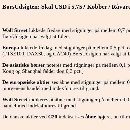
BørsUdsigten:
Skal USD i 5,75? Kobber / Råvarer
Wall Street
lukkede fredag med stigninger på mellem 0,7 pct.
BørsUdsigten har valgt at følge.
Europa
lukkede fredag med stigninger på mellem 0,5 pct. og
(FTSE100, DAX30, og CAC40) BørsUdsigten har valgt at f
De asiatiske børser
noteres med stigninger på mellem 0,1 p
Kong og Shanghai falder dog 0,3 pct.)
De europæiske aktier
ses åbne med stigninger på mellem 0,1
morgenens handel med indexfutures til grund.
Wall Street
indikeres at åbne med stigninger på mellem 0,0 
handel med indeksfutures til grund.
De danske aktier ved
C20
indekset ses
åbne
højere, nu til 