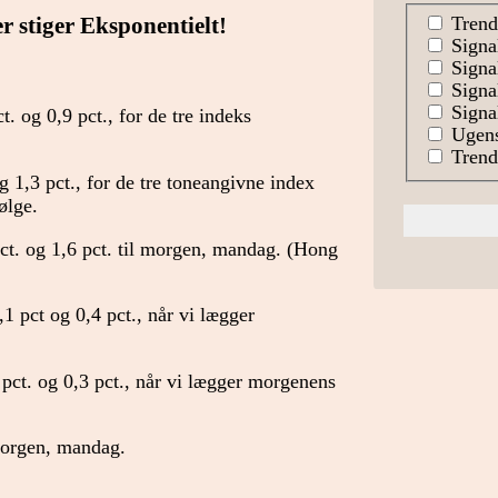
Trend
 stiger Eksponentielt!
Signa
Signal
Signa
Signal
 og 0,9 pct., for de tre indeks
Ugens
Trends
 1,3 pct., for de tre toneangivne index
ølge.
ct. og 1,6 pct. til morgen, mandag. (Hong
 pct og 0,4 pct., når vi lægger
pct. og 0,3 pct., når vi lægger morgenens
morgen, mandag.