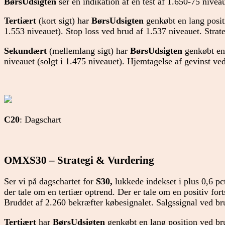
BørsUdsigten
ser en indikation af en test af 1.650-75 niveau
Tertiært
(kort sigt) har
BørsUdsigten
genkøbt en lang positi
1.553 niveauet). Stop loss ved brud af 1.537 niveauet. Strat
Sekundært
(mellemlang sigt) har
BørsUdsigten
genkøbt en 
niveauet (solgt i 1.475 niveauet). Hjemtagelse af gevinst ve
C20
: Dagschart
OMXS30 – Strategi & Vurdering
Ser vi på dagschartet for
S30,
lukkede indekset i plus 0,6 pct
der tale om en tertiær optrend. Der er tale om en positiv forts
Bruddet af 2.260 bekræfter købesignalet. Salgssignal ved br
Tertiært
har
BørsUdsigten
genkøbt en lang position ved bru