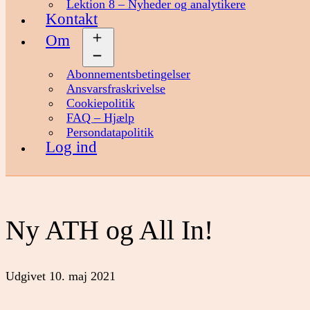
Lektion 8 – Nyheder og analytikere
Kontakt
Om
Åbn
menu
Abonnementsbetingelser
Ansvarsfraskrivelse
Cookiepolitik
FAQ – Hjælp
Persondatapolitik
Log ind
Ny ATH og All In!
Udgivet
10. maj 2021