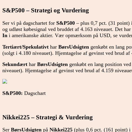
S&P500 – Strategi og Vurdering
Ser vi på dagschartet for
S&P500
– plus 0,7 pct. (31 point) 
og udløst købesignal ved bruddet af 4.163 niveauet. Det har
In
i amerikanske aktier. Vær opmærksom på USD, se vurder
Tertiært/Spekulativt
har
BørsUdsigten
genkøbt en lang pos
(solgt i 4.180 niveauet). Hjemtagelse af gevinst ved brud af
Sekundært
har
BørsUdsigten
genkøbt en lang position ved 
niveauet). Hjemtagelse af gevinst ved brud af 4.159 niveauet
S&P500:
Dagschart
Nikkei225 – Strategi & Vurdering
Ser
BørsUdsigten
på
Nikkei225
(plus 0,6 pct. (161 point) i