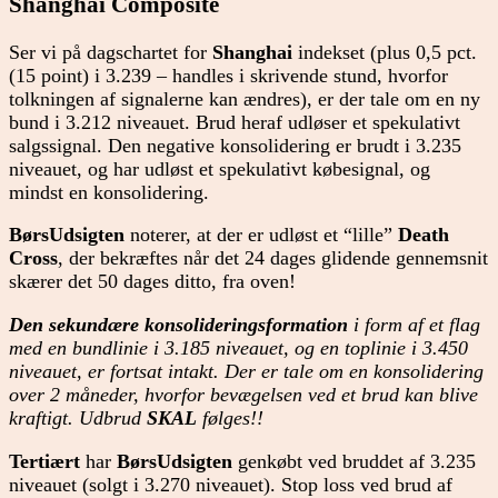
Shanghai Composite
Ser vi på dagschartet for
Shanghai
indekset (plus 0,5 pct.
(15 point) i 3.239 – handles i skrivende stund, hvorfor
tolkningen af signalerne kan ændres), er der tale om en ny
bund i 3.212 niveauet. Brud heraf udløser et spekulativt
salgssignal. Den negative konsolidering er brudt i 3.235
niveauet, og har udløst et spekulativt købesignal, og
mindst en konsolidering.
BørsUdsigten
noterer, at der er udløst et “lille”
Death
Cross
, der bekræftes når det 24 dages glidende gennemsnit
skærer det 50 dages ditto, fra oven!
Den sekundære konsolideringsformation
i form af et flag
med en bundlinie i 3.185 niveauet, og en toplinie i 3.450
niveauet, er fortsat intakt. Der er tale om en konsolidering
over 2 måneder, hvorfor bevægelsen ved et brud kan blive
kraftigt. Udbrud
SKAL
følges!!
Tertiært
har
BørsUdsigten
genkøbt ved bruddet af 3.235
niveauet (solgt i 3.270 niveauet). Stop loss ved brud af