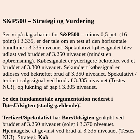
S&P500 – Strategi og Vurdering
Ser vi på dagschartet for
S&P500
– minus 0,5 pct. (16
point) i 3.335, er der tale om en test af den horisontale
bundlinie i 3.335 niveauet. Spekulativt købesignalet blev
udløst ved bruddet af 3.250 niveauet (mindst en
opbremsning). Købesignalet er yderligere bekræftet ved et
bruddet af 3.300 niveauet. Sekundært købesignal er
udløses ved bekræftet brud af 3.350 niveauet. Spekulativt /
tertiært salgssignal ved brud af 3.335 niveauet (Testes
NU!), og lukning af gap i 3.305 niveauet.
Se den fundamentale argumentation nederst i
BørsUdsigten (stadig gældende)!
Tertiært/
Spekulativt
har
BørsUdsigten
genkøbt ved
bruddet af 3.250 niveauet (solgt i 3.370 niveauet.
Hjemtagelse af gevinst ved brud af 3.335 niveauet (Testes
NU!). Strategi:
Køb