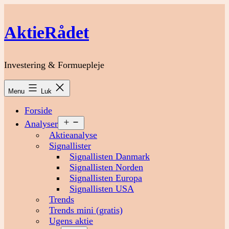
Fortsæt
til
AktieRådet
indhold
Investering & Formuepleje
Menu
Luk
Forside
Åbn
Analyser
menu
Aktieanalyse
Signallister
Signallisten Danmark
Signallisten Norden
Signallisten Europa
Signallisten USA
Trends
Trends mini (gratis)
Ugens aktie