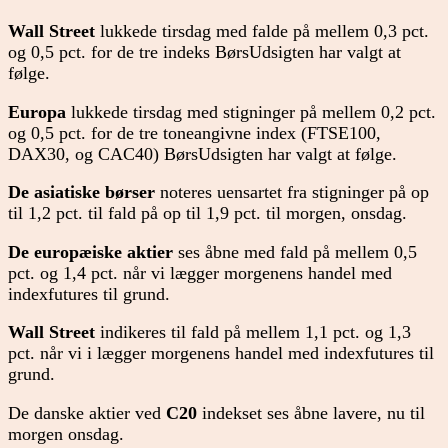
Wall Street
lukkede tirsdag med falde på mellem 0,3 pct.
og 0,5 pct. for de tre indeks BørsUdsigten har valgt at
følge.
Europa
lukkede tirsdag med stigninger på mellem 0,2 pct.
og 0,5 pct. for de tre toneangivne index (FTSE100,
DAX30, og CAC40) BørsUdsigten har valgt at følge.
De asiatiske børser
noteres uensartet fra stigninger på op
til 1,2 pct. til fald på op til 1,9 pct. til morgen, onsdag.
De europæiske aktier
ses åbne med fald på mellem 0,5
pct. og 1,4 pct. når vi lægger morgenens handel med
indexfutures til grund.
Wall Street
indikeres til fald på mellem 1,1 pct. og 1,3
pct. når vi i lægger morgenens handel med indexfutures til
grund.
De danske aktier ved
C20
indekset ses åbne lavere, nu til
morgen onsdag.