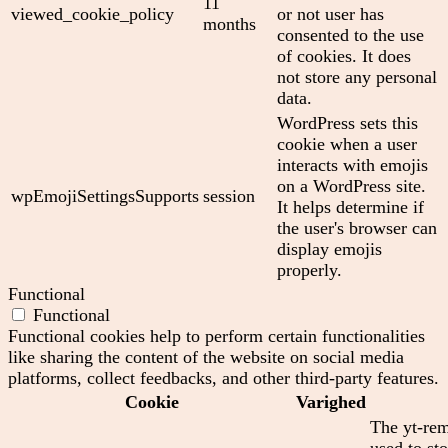
11
viewed_cookie_policy
or not user has
months
consented to the use
of cookies. It does
not store any personal
data.
WordPress sets this
cookie when a user
interacts with emojis
on a WordPress site.
wpEmojiSettingsSupports
session
It helps determine if
the user's browser can
display emojis
properly.
Functional
Functional
Functional cookies help to perform certain functionalities
like sharing the content of the website on social media
platforms, collect feedbacks, and other third-party features.
Cookie
Varighed
The yt-rem
used to sto