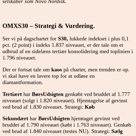
selskaber som Novo Nordisk.
OMXS30 – Strategi & Vurdering.
Ser vi på dagschartet for
S30,
lukkede indekset i plus 0,1
pct. (2 point) i indeks 1.837 niveauet, er der tale om et
udbrud af en sidelæns tertiær konsolidering med toplinien i
1.796 niveauet.
Der er fortsat tale om
kaos
på chartet, men trenden er op.
vi skal have en lavere top for at udløse en
diamantformation.
Tertiært
har
BørsUdsigten
genkøbt ved bruddet af 1.777
niveauet (solgt i 1.820 niveauet). Hjemtagelse af gevinst
ved brud af 1.830 niveauet. Strategi:
Køb
Sekundært
har
BørsUdsigten
hjemtaget gevinst ved
bruddet af 1.790 niveauet (købt i 1.763 niveauet). Genkøb
ved brud af 1.840 niveauet (testes NU). Strategi:
Sælg