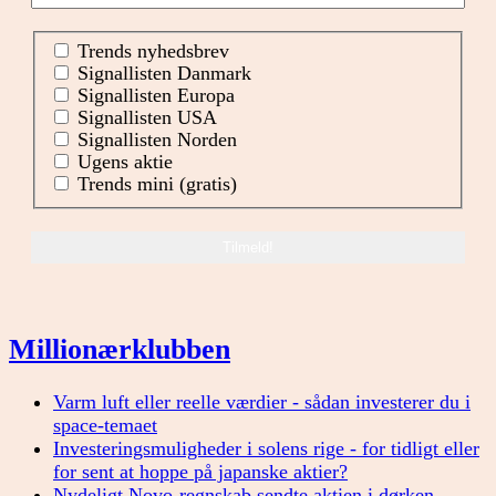
Trends nyhedsbrev
Signallisten Danmark
Signallisten Europa
Signallisten USA
Signallisten Norden
Ugens aktie
Trends mini (gratis)
Millionærklubben
Varm luft eller reelle værdier - sådan investerer du i
space-temaet
Investeringsmuligheder i solens rige - for tidligt eller
for sent at hoppe på japanske aktier?
Nydeligt Novo-regnskab sendte aktien i dørken