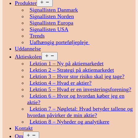
Åbn
Produkter
menu
Signallisten Danmark
Signallisten Norden
Signallisten Europa
Signallisten USA
Trends
Uafhængig porteføljepleje
Uddannelse
Åbn
Aktieskolen
menu
Lektion 1 – Ny på aktiemarkedet
Lektion 2 – Strategi på aktiemarkedet
Lektion 3 – Hvor stor risiko skal jeg tage?
Lektion 4 – Hvad er aktier?
Lektion 5 – Hvad er en investeringsforening?
Lektion 6 – Hvor og hvordan køber jeg en
aktie?
Lektion 7 – Nøgletal: Hvad betyder tallene og
hvordan påvirker de min aktie?
Lektion 8 – Nyheder og analytikere
Kontakt
Åbn
Om