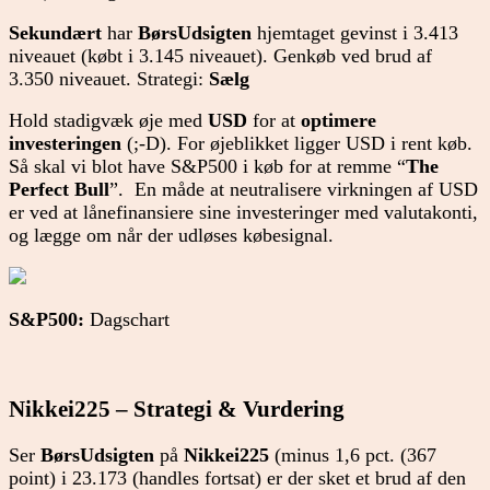
Sekundært
har
BørsUdsigten
hjemtaget gevinst i 3.413
niveauet (købt i 3.145 niveauet). Genkøb ved brud af
3.350 niveauet. Strategi:
Sælg
Hold stadigvæk øje med
USD
for at
optimere
investeringen
(;-D). For øjeblikket ligger USD i rent køb.
Så skal vi blot have S&P500 i køb for at remme “
The
Perfect Bull
”. En måde at neutralisere virkningen af USD
er ved at lånefinansiere sine investeringer med valutakonti,
og lægge om når der udløses købesignal.
S&P500:
Dagschart
Nikkei225 – Strategi & Vurdering
Ser
BørsUdsigten
på
Nikkei225
(minus 1,6 pct. (367
point) i 23.173 (handles fortsat) er der sket et brud af den