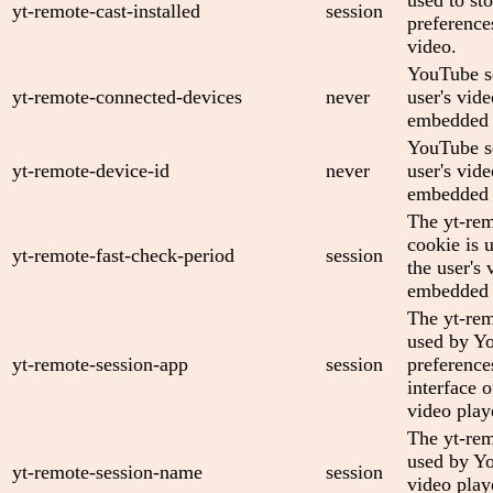
yt-remote-cast-installed
session
preferenc
video.
YouTube se
yt-remote-connected-devices
never
user's vid
embedded 
YouTube se
yt-remote-device-id
never
user's vid
embedded 
The yt-rem
cookie is 
yt-remote-fast-check-period
session
the user's 
embedded 
The yt-rem
used by Yo
yt-remote-session-app
session
preference
interface
video play
The yt-rem
used by Yo
yt-remote-session-name
session
video play