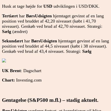
Husk at tage højde for
USD
udviklingen i USD/DKK.
Tertiært
har
BørsUdsigten
hjemtaget gevinst af en lang
position ved bruddet af 42,20 niveauet (købt i 41,70
niveauet). Genkøb ved brud af 42,70 niveauet. Strategi:
Sælg
(ændret)
Sekundært
har
BørsUdsigten
hjemtaget gevinst af en lang
position ved bruddet af 44,5 niveauet (købt i 38 niveauet).
Genkøb ved brud af 43,4 niveauet. Strategi:
Sælg
UK Brent
: Dagschart
Chart:
Investing.com
Gentagelse (S&P500 m.fl.) – stadig aktuelt.
BørsUdsigten
vurderer fortsat, at korrektioner vil blive