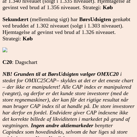
af 1.340 niveauet (solgt i 1.335 niveauet). Hjemtagelse af
gevinst ved brud af 1.356 niveauet. Strategi:
Køb
Sekundært
(mellemlang sigt) har
BørsUdsigten
genkøbt
ved bruddet af 1.302 niveauet (solgt i 1.303 niveauet).
Hjemtagelse af gevinst ved brud af 1.326 niveauet.
Strategi:
Køb
C20
: Dagschart
NB! Grunden til at BørsUdsigten vælger OMXC20
i
stedet for OMXC25CAP– skyldes at det er det eneste chart
– der ikke er manipuleret! Alle CAP index er manipulered
(vægtet), og derfor er det kunde store investorer (med de
store regnemaskiner), der kan får det rigtige resultat når
man bruger CAP index til at handle på. De store investorer
har derfor en fordel. Endvidere giver CAP indexene ikke
det korrekte billede af likviditeten i markedet på grund af
vægtningen.
Ingen andre aktiemarkeder
benytter
Capindex som hovedindeks, selvom de har liges så store