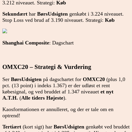
3.212 niveauet. Strategi:
Køb
Sekundært
har
BørsUdsigten
genkøbt i 3.224 niveauet.
Stop Loss ved brud af 3.190 niveauet. Strategi:
Køb
Shanghai Composite
: Dagschart
OMXC20 – Strategi & Vurdering
Ser
BørsUdsigten
på dagschartet for
OMXC20
(plus 1,0
pct. (13 point) i indeks 1.367) er der udløst et rent
købesignal, og ved bruddet af 1.347 niveauet
et nyt
A.T.H.
(
Alle tiders Højeste
).
Kaosformationen er annulleret, og der er tale om en
optrend!
Tertiært
(kort sigt) har
BørsUdsigten
genkøbt ved bruddet