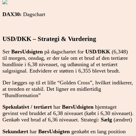
DAX30:
Dagschart
USD/DKK – Strategi & Vurdering
Ser
BørsUdsigten
på dagschartet for
USD/DKK
(6,348)
til morgen, onsdag, er der tale om et brud af den tertiære
bundlinie i 6,38 niveauet, og udløsning af et tertiært
salgssignal. Endvidere er støtten i 6,355 blevet brudt.
Der lægges op til et lille “Golden Cross”, hvilket indikerer,
at trenden er stabil. Det ligner en midlertidig
“Bundformation”
Spekulativt / tertiært
har
BørsUdsigten
hjemtaget
gevinst ved bruddet af 6,38 niveauet (købt i 6,30 niveauet).
Genkøb ved brud af 6,36 niveauet. Strategi:
Sælg
(ændret)
Sekundært
har
BørsUdsigten
genkøbt en lang position