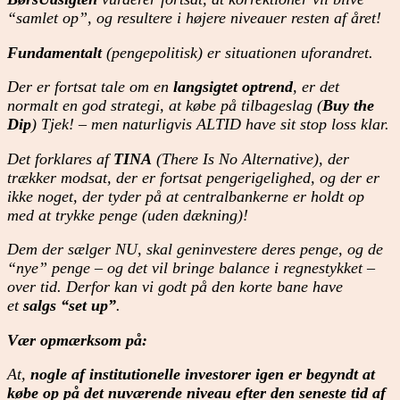
“samlet op”, og resultere i højere niveauer resten af året!
Fundamentalt
(pengepolitisk) er situationen uforandret.
Der er fortsat tale om en
langsigtet optrend
, er det
normalt en god strategi, at købe på tilbageslag (
Buy the
Dip
) Tjek! – men naturligvis ALTID have sit stop loss klar.
Det forklares af
TINA
(There Is No Alternative), der
trækker modsat, der er fortsat pengerigelighed, og der er
ikke noget, der tyder på at centralbankerne er holdt op
med at trykke penge (uden dækning)!
Dem der sælger NU, skal geninvestere deres penge, og de
“nye” penge – og det vil bringe balance i regnestykket –
over tid. Derfor kan vi godt på den korte bane have
et
salgs “set up”
.
Vær opmærksom på:
At,
nogle af institutionelle investorer igen er begyndt at
købe op på det nuværende niveau efter den seneste tid af