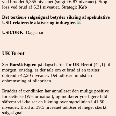
ved bruddet 6,355 niveauet (solgt i 6,87 niveauet). Stop
loss ved brud af 6,31 niveauet. Strategi:
Køb
Det tertiære salgssignal betyder sikring af spekulative
USD relaterede aktiver og indtægter.
USD/DKK
: Dagschart
UK Brent
Ser
BørsUdsigten
på dagschartet for
UK Brent
(41,1) til
morgen, onsdag, er der tale om et brud af en tertiær
optrend i 42,20 niveauet. Det udløser mindst en
opbremsning af olieprisen.
Bruddet af trendlinien har annulleret den mulige positive
fortsættelse (W–formation), og indikerer yderligere fald
såfremt vi ikke ser en lukning over støttelinien i 41.50
niveauet. Brud af 39,5 niveauet udløser et meget stærkt
salgssignal.