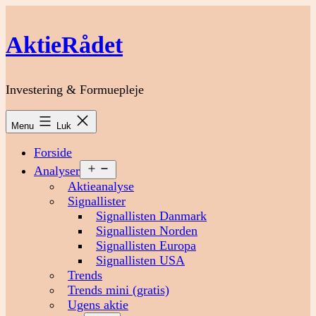
Fortsæt
til
AktieRådet
indhold
Investering & Formuepleje
Menu
Luk
Forside
Åbn
Analyser
menu
Aktieanalyse
Signallister
Signallisten Danmark
Signallisten Norden
Signallisten Europa
Signallisten USA
Trends
Trends mini (gratis)
Ugens aktie