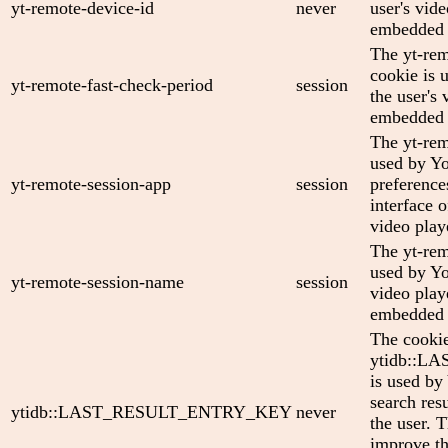
yt-remote-device-id
never
user's vid
embedded 
The yt-rem
cookie is 
yt-remote-fast-check-period
session
the user's 
embedded 
The yt-rem
used by Yo
yt-remote-session-app
session
preference
interface
video play
The yt-rem
used by Yo
yt-remote-session-name
session
video play
embedded 
The cooki
ytidb::
is used by
search res
ytidb::LAST_RESULT_ENTRY_KEY
never
the user. T
improve th