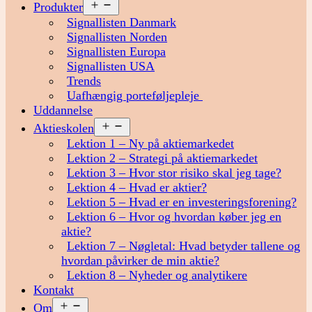
Åbn
Produkter
menu
Signallisten Danmark
Signallisten Norden
Signallisten Europa
Signallisten USA
Trends
Uafhængig porteføljepleje
Uddannelse
Åbn
Aktieskolen
menu
Lektion 1 – Ny på aktiemarkedet
Lektion 2 – Strategi på aktiemarkedet
Lektion 3 – Hvor stor risiko skal jeg tage?
Lektion 4 – Hvad er aktier?
Lektion 5 – Hvad er en investeringsforening?
Lektion 6 – Hvor og hvordan køber jeg en
aktie?
Lektion 7 – Nøgletal: Hvad betyder tallene og
hvordan påvirker de min aktie?
Lektion 8 – Nyheder og analytikere
Kontakt
Åbn
Om