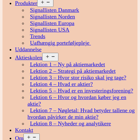
Åbn
Produkter
menu
Signallisten Danmark
Signallisten Norden
Signallisten Europa
Signallisten USA
Trends
Uafhængig porteføljepleje
Uddannelse
Åbn
Aktieskolen
menu
Lektion 1 – Ny på aktiemarkedet
Lektion 2 – Strategi på aktiemarkedet
Lektion 3 – Hvor stor risiko skal jeg tage?
Lektion 4 – Hvad er aktier?
Lektion 5 – Hvad er en investeringsforening?
Lektion 6 – Hvor og hvordan køber jeg en
aktie?
Lektion 7 – Nøgletal: Hvad betyder tallene og
hvordan påvirker de min aktie?
Lektion 8 – Nyheder og analytikere
Kontakt
Åbn
Om