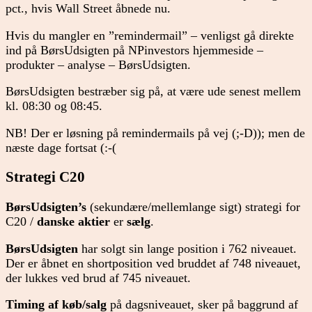
pct., hvis Wall Street åbnede nu.
Hvis du mangler en ”remindermail” – venligst gå direkte
ind på BørsUdsigten på NPinvestors hjemmeside –
produkter – analyse – BørsUdsigten.
BørsUdsigten bestræber sig på, at være ude senest mellem
kl. 08:30 og 08:45.
NB! Der er løsning på remindermails på vej (;-D)); men de
næste dage fortsat (:-(
Strategi C20
BørsUdsigten’s
(sekundære/mellemlange sigt) strategi for
C20 /
danske aktier
er
sælg
.
BørsUdsigten
har solgt sin lange position i 762 niveauet.
Der er åbnet en shortposition ved bruddet af 748 niveauet,
der lukkes ved brud af 745 niveauet.
Timing af køb/salg
på dagsniveauet, sker på baggrund af