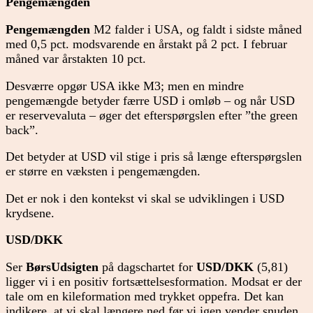
Pengemængden
Pengemængden
M2 falder i USA, og faldt i sidste måned
med 0,5 pct. modsvarende en årstakt på 2 pct. I februar
måned var årstakten 10 pct.
Desværre opgør USA ikke M3; men en mindre
pengemængde betyder færre USD i omløb – og når USD
er reservevaluta – øger det efterspørgslen efter ”the green
back”.
Det betyder at USD vil stige i pris så længe efterspørgslen
er større en væksten i pengemængden.
Det er nok i den kontekst vi skal se udviklingen i USD
krydsene.
USD/DKK
Ser
BørsUdsigten
på dagschartet for
USD/DKK
(5,81)
ligger vi i en positiv fortsættelsesformation. Modsat er der
tale om en kileformation med trykket oppefra. Det kan
indikere, at vi skal længere ned før vi igen vender snuden