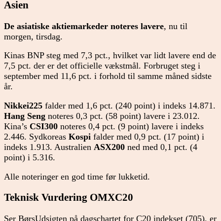
Asien
De asiatiske aktiemarkeder noteres lavere
, nu til
morgen, tirsdag.
Kinas BNP steg med 7,3 pct., hvilket var lidt lavere end de
7,5 pct. der er det officielle vækstmål. Forbruget steg i
september med 11,6 pct. i forhold til samme måned sidste
år.
Nikkei225
falder med 1,6 pct. (240 point) i indeks 14.871.
Hang Seng
noteres 0,3 pct. (58 point) lavere i 23.012.
Kina’s
CSI300
noteres 0,4 pct. (9 point) lavere i indeks
2.446. Sydkoreas
Kospi
falder med 0,9 pct. (17 point) i
indeks 1.913. Australien
ASX200
ned med 0,1 pct. (4
point) i 5.316.
Alle noteringer en god time før lukketid.
Teknisk Vurdering OMXC20
Ser BørsUdsigten på dagschartet for C20 indekset (705), er