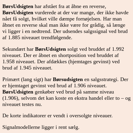
BørsUdsigten
har afstået fra at åbne en reverse,
BørsUdsigten
vurderede at der var mange, der ikke havde
nået få solgt, hvilket ville dæmpe fornøjelsen. Har man
åbnet en reverse skal man ikke være for grådig, så længe
vi ligger i en nedtrend. Der udsendes salgssignal ved brud
af 1.885 niveauet trendfølgende.
Sekundært har
BørsUdsigten
solgt ved bruddet af 1.992
niveauet. Der er åbnet en shortposition ved bruddet af
1.958 niveauet. Der afdækkes (hjemtages gevinst) ved
brud af 1.945 niveauet.
Primært (lang sigt) har
Børsudsigten
en salgsstrategi. Der
er hjemtaget gevinst ved brud af 1.906 niveauet.
BørsUdsigten
genkøber ved brud på samme niveau
(1.906), selvom det kan koste en ekstra handel eller to – og
niveauet testes nu.
De korte indikatorer er vendt i oversolgte niveauer.
Signalmodellerne ligger i rent sælg.