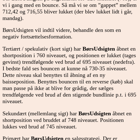
vi i gang med en bounce. Så må vi se om ”gappet” mellem
712,42 og 716,55 bliver lukket (der blev lukket lidt i går,
mandag).
BørsUdsigten vil indtil videre, behandle den som en
negativ fortsættelsesformation.
Tertiært / spekulativ (kort sigt) har
BørsUdsigten
åbnet en
shortposition i 760 niveauet, og positionen er lukket (tages
gevinst) trendfølgende ved brud af 695 niveauet (nedefra).
I bedste fald ses bouncen at kunne nå 730-35 niveauet.
Dette niveau skal benyttes til åbning af en ny
baisseposition. Benyttes bouncen til en reverse (køb) skal
man passe på ikke at blive for grådig, der sælges
trendfølgende ved brud af den stigende bundlinie p.t. i 695
niveauet.
Sekundært (mellemlang sigt) har
BørsUdsigten
åbnet en
shortposition ved bruddet af 748 niveauet. Positionen
lukkes ved brud af 745 niveauet.
Primært har
BørsUdsigten
en salgsstrategi. Der er