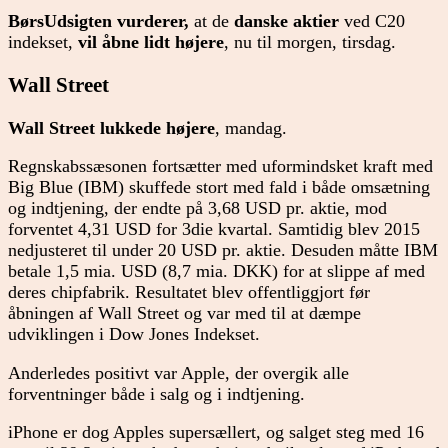
BørsUdsigten vurderer,
at de
danske aktier
ved C20
indekset,
vil åbne lidt højere
, nu til morgen, tirsdag.
Wall Street
Wall Street lukkede højere
, mandag.
Regnskabssæsonen fortsætter med uformindsket kraft med
Big Blue (IBM) skuffede stort med fald i både omsætning
og indtjening, der endte på 3,68 USD pr. aktie, mod
forventet 4,31 USD for 3die kvartal. Samtidig blev 2015
nedjusteret til under 20 USD pr. aktie. Desuden måtte IBM
betale 1,5 mia. USD (8,7 mia. DKK) for at slippe af med
deres chipfabrik. Resultatet blev offentliggjort før
åbningen af Wall Street og var med til at dæmpe
udviklingen i Dow Jones Indekset.
Anderledes positivt var Apple, der overgik alle
forventninger både i salg og i indtjening.
iPhone er dog Apples supersællert, og salget steg med 16