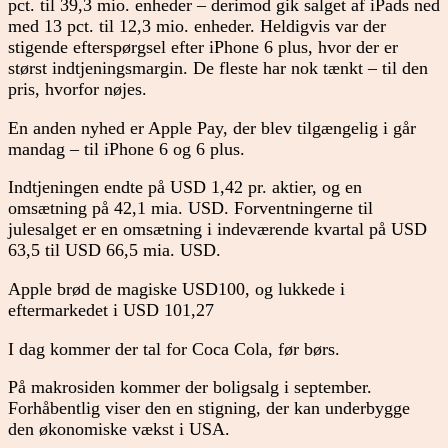
pct. til 39,3 mio. enheder – derimod gik salget af iPads ned
med 13 pct. til 12,3 mio. enheder. Heldigvis var der
stigende efterspørgsel efter iPhone 6 plus, hvor der er
størst indtjeningsmargin. De fleste har nok tænkt – til den
pris, hvorfor nøjes.
En anden nyhed er Apple Pay, der blev tilgængelig i går
mandag – til iPhone 6 og 6 plus.
Indtjeningen endte på USD 1,42 pr. aktier, og en
omsætning på 42,1 mia. USD. Forventningerne til
julesalget er en omsætning i indeværende kvartal på USD
63,5 til USD 66,5 mia. USD.
Apple brød de magiske USD100, og lukkede i
eftermarkedet i USD 101,27
I dag kommer der tal for Coca Cola, før børs.
På makrosiden kommer der boligsalg i september.
Forhåbentlig viser den en stigning, der kan underbygge
den økonomiske vækst i USA.