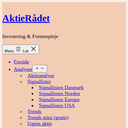
Fortsæt
til
AktieRådet
indhold
Investering & Formuepleje
Menu
Luk
Forside
Åbn
Analyser
menu
Aktieanalyse
Signallister
Signallisten Danmark
Signallisten Norden
Signallisten Europa
Signallisten USA
Trends
Trends mini (gratis)
Ugens aktie