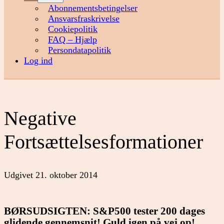
menu
Abonnementsbetingelser
Ansvarsfraskrivelse
Cookiepolitik
FAQ – Hjælp
Persondatapolitik
Log ind
Negative
Fortsættelsesformationer
Udgivet
21. oktober 2014
BØRSUDSIGTEN: S&P500 tester 200 dages
glidende gennemsnit! Guld igen på vej op!