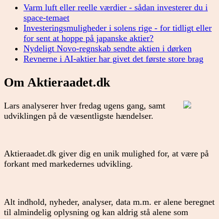
Varm luft eller reelle værdier - sådan investerer du i
space-temaet
Investeringsmuligheder i solens rige - for tidligt eller
for sent at hoppe på japanske aktier?
Nydeligt Novo-regnskab sendte aktien i dørken
Revnerne i AI-aktier har givet det første store brag
Om Aktieraadet.dk
Lars analyserer hver fredag ugens gang, samt
udviklingen på de væsentligste hændelser.
Aktieraadet.dk giver dig en unik mulighed for, at være på
forkant med markedernes udvikling.
Alt indhold, nyheder, analyser, data m.m. er alene beregnet
til almindelig oplysning og kan aldrig stå alene som