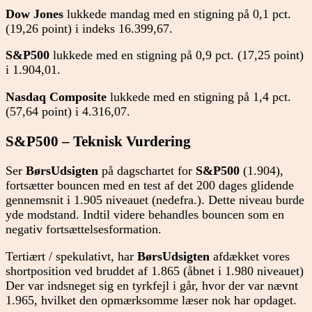
Dow Jones
lukkede mandag med en stigning på 0,1 pct.
(19,26 point) i indeks 16.399,67.
S&P500
lukkede med en stigning på 0,9 pct. (17,25 point)
i 1.904,01.
Nasdaq Composite
lukkede med en stigning på 1,4 pct.
(57,64 point) i 4.316,07.
S&P500
– Teknisk Vurdering
Ser
BørsUdsigten
på dagschartet for
S&P500
(1.904),
fortsætter bouncen med en test af det 200 dages glidende
gennemsnit i 1.905 niveauet (nedefra.). Dette niveau burde
yde modstand. Indtil videre behandles bouncen som en
negativ fortsættelsesformation.
Tertiært / spekulativt, har
BørsUdsigten
afdækket vores
shortposition ved bruddet af 1.865 (åbnet i 1.980 niveauet)
Der var indsneget sig en tyrkfejl i går, hvor der var nævnt
1.965, hvilket den opmærksomme læser nok har opdaget.