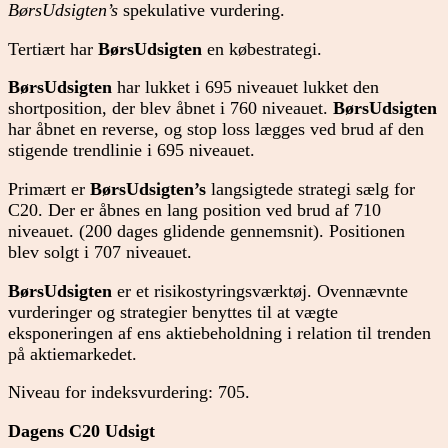
BørsUdsigten’s
spekulative vurdering.
Tertiært har
BørsUdsigten
en købestrategi.
BørsUdsigten
har lukket i 695 niveauet lukket den
shortposition, der blev åbnet i 760 niveauet.
BørsUdsigten
har åbnet en reverse, og stop loss lægges ved brud af den
stigende trendlinie i 695 niveauet.
Primært er
BørsUdsigten’s
langsigtede strategi sælg for
C20. Der er åbnes en lang position ved brud af 710
niveauet. (200 dages glidende gennemsnit). Positionen
blev solgt i 707 niveauet.
BørsUdsigten
er et risikostyringsværktøj. Ovennævnte
vurderinger og strategier benyttes til at vægte
eksponeringen af ens aktiebeholdning i relation til trenden
på aktiemarkedet.
Niveau for indeksvurdering: 705.
Dagens C20 Udsigt