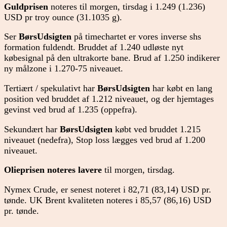
Guldprisen
noteres til morgen, tirsdag i 1.249 (1.236)
USD pr troy ounce (31.1035 g).
Ser
BørsUdsigten
på timechartet er vores inverse shs
formation fuldendt. Bruddet af 1.240 udløste nyt
købesignal på den ultrakorte bane. Brud af 1.250 indikerer
ny målzone i 1.270-75 niveauet.
Tertiært / spekulativt har
BørsUdsigten
har købt en lang
position ved bruddet af 1.212 niveauet, og der hjemtages
gevinst ved brud af 1.235 (oppefra).
Sekundært har
BørsUdsigten
købt ved bruddet 1.215
niveauet (nedefra), Stop loss lægges ved brud af 1.200
niveauet.
Olieprisen
noteres lavere
til morgen, tirsdag.
Nymex Crude, er senest noteret i 82,71 (83,14) USD pr.
tønde. UK Brent kvaliteten noteres i 85,57 (86,16) USD
pr. tønde.