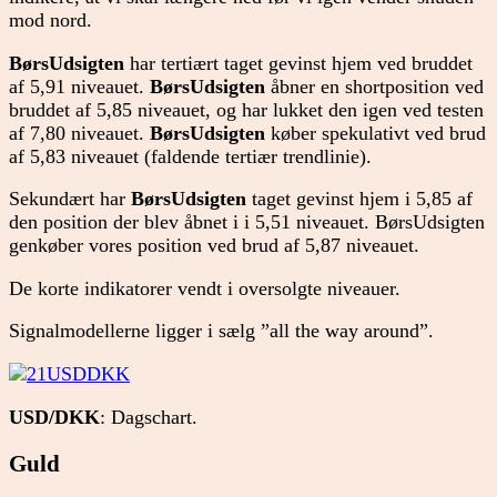
mod nord.
BørsUdsigten
har tertiært taget gevinst hjem ved bruddet
af 5,91 niveauet.
BørsUdsigten
åbner en shortposition ved
bruddet af 5,85 niveauet, og har lukket den igen ved testen
af 7,80 niveauet.
BørsUdsigten
køber spekulativt ved brud
af 5,83 niveauet (faldende tertiær trendlinie).
Sekundært har
BørsUdsigten
taget gevinst hjem i 5,85 af
den position der blev åbnet i i 5,51 niveauet. BørsUdsigten
genkøber vores position ved brud af 5,87 niveauet.
De korte indikatorer vendt i oversolgte niveauer.
Signalmodellerne ligger i sælg ”all the way around”.
USD/DKK
: Dagschart.
Guld