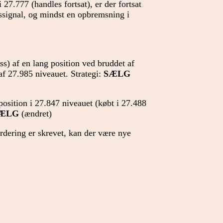
 27.777 (handles fortsat), er der fortsat
gssignal, og mindst en opbremsning i
oss) af en lang position ved bruddet af
f 27.985 niveauet. Strategi:
SÆLG
position i 27.847 niveauet (købt i 27.488
ÆLG
(ændret)
urdering er skrevet, kan der være nye