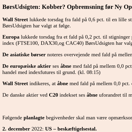
BørsUdsigten: Kobber? Opbremsning før Ny Opt
Wall Street
lukkede torsdag fra fald på 0,6 pct. til en lille s
BørsUdsigten har valgt at følge.
Europa
lukkede torsdag fra et fald på 0,2
pct. til stigninger
index (FTSE100, DAX30,og CAC40) BørsUdsigten har valgt
De asiatiske børser
noteres overvejende med fald på mellem 
De europæiske aktier
ses
åbne
med fald på mellem 0,0 pct.
handel med indexfutures til grund. (kl. 08:15)
Wall Street
indikeres, at
åbne
med fald på mellem 0,0 pct. o
De danske aktier ved
C20
indekset ses
åbne
uforandret til 
Følgende
planlagte
begivenheder skal man være opmærksom 
2. december
2022:
US – beskæftigelsestal.