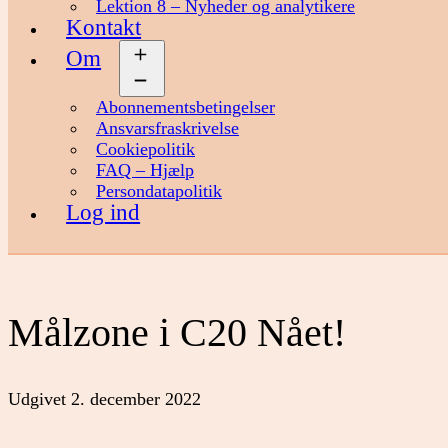
Lektion 8 – Nyheder og analytikere
Kontakt
Om
Åbn
menu
Abonnementsbetingelser
Ansvarsfraskrivelse
Cookiepolitik
FAQ – Hjælp
Persondatapolitik
Log ind
Målzone i C20 Nået!
Udgivet
2. december 2022