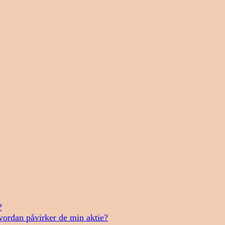
?
vordan påvirker de min aktie?