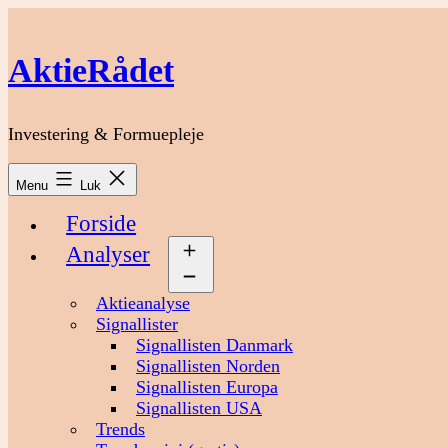
Fortsæt
til
indhold
AktieRådet
Investering & Formuepleje
Menu
Luk
Forside
Analyser
Åbn
menu
Aktieanalyse
Signallister
Signallisten Danmark
Signallisten Norden
Signallisten Europa
Signallisten USA
Trends