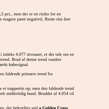
5 pct., men der er en risiko for en
e reagere pænt negativt). Rente slut året
 i indeks 4.077 niveauet, er der tale om en
trend. Brud af denne trend vandret
tærkt købesignal.
en faldende primære trend fra
e et trappetrin op; men den faldende trend
tærk midlertidig bund. Bruddet af 4.054 vil
den, der bekræftes ved
a
Golden Cross