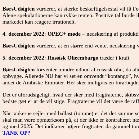
BørsUdsigten
vurderer, at stærke beskæftigelsestal vil få Fed
Alene spekulationerne kan rykke renten. Positive tal burde i
markedet kan reagere irrationelt.
4. december 2022
:
OPEC+ møde
– nedskæring af produkt
BørsUdsigten
vurderer, at en større end ventet nedskæring v
5. december 2022
:
Russisk Olieembargo
træder i kraft
BørsUdsigten
forventer mindre udbud af russisk olie, da alte
opbygge. Allerede NU har vi set en omvendt “kontango”, hvor
andet de Arabiske Emirater. Her sker muligvis en forarbejdn
Det er uforudsigeligt, hvad der sker med fragtraterne, skibs
bedste gæt er at de vil stige. Fragtraterne vil det være de ra
Når tankerne sejler med ballast (tomme) er det det samme s
skal man være opmærksom på, at der ikke er kontraheret næv
og med 2025. Det indikerer højere fragtrater, da gammel to
TANK OP?