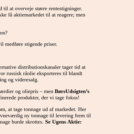
 til at overveje større rentestigninger.
kke få aktiemarkedet til at reagere; men
ion?
il medføre stigende priser.
rnative distributionskanaler tager tid at
 russisk råolie eksporteres til blandt
ing og videresalg.
værdier og oliepris – men
BørsUdsigten’s
ffinerede produkter, der vi tage fokus!
om, at tage tonnage ud af markedet. Her
neværdig ny tonnage til levering frem til
nnage burde skrottes.
Se Ugens Aktie: