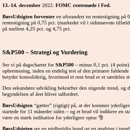
13.-14. december
2022:
FOMC rentemøde i Fed.
BørsUdsigten forventer
en uforandret en rentestigning på 0,
rentestigning på 0,75 pct. (markedet vil i sidstnævnte tilfæld
på mellem 4,25 pct. og 4,75 pct.
S&P500 – Strategi og Vurdering
Ser vi på dagschartet for
S&P500
– minus 0,1 pct. (4 point)
opbremsning, inden en endelig test af den primære faldende 
betyder konsoliderig, hvorimod et rent brud er et særdeles s
Den sekundære udvikling bekræfter den stigende trend, og d
begyndelsen af året bliver udfordret.
BørsUdsigten
“gætter” (rigtigt) på, at der kommer yderliger
startede for 11 måneder siden – og et brud vil indikere en s
være en stærk indikation for yderligere optur 🎅
BørsUdsigten
ser en midlertidig bund og en ændring i tren