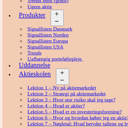
Trends mini (gratis)
Ugens aktie
Produkter
Åbn
menu
Signallisten Danmark
Signallisten Norden
Signallisten Europa
Signallisten USA
Trends
Uafhængig porteføljepleje
Uddannelse
Aktieskolen
Åbn
menu
Lektion 1 – Ny på aktiemarkedet
Lektion 2 – Strategi på aktiemarkedet
Lektion 3 – Hvor stor risiko skal jeg tage?
Lektion 4 – Hvad er aktier?
Lektion 5 – Hvad er en investeringsforening?
Lektion 6 – Hvor og hvordan køber jeg en aktie
Lektion 7 – Nøgletal: Hvad betyder tallene og h