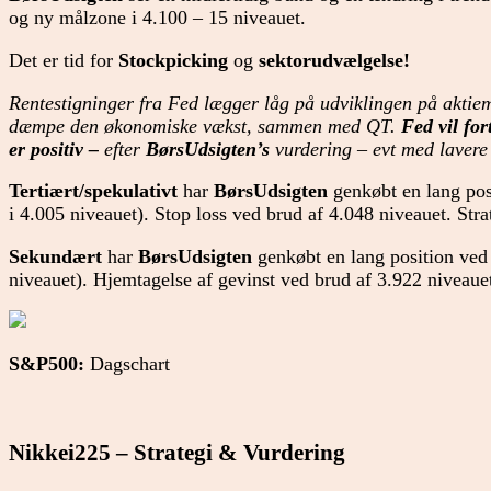
og ny målzone i 4.100 – 15 niveauet.
Det er tid for
Stockpicking
og
sektorudvælgelse!
Rentestigninger fra Fed lægger låg på udviklingen på aktiem
dæmpe den økonomiske vækst, sammen med QT.
Fed vil for
er positiv –
efter
BørsUdsigten’s
vurdering – evt med lavere
Tertiært/spekulativt
har
BørsUdsigten
genkøbt en lang posi
i 4.005 niveauet). Stop loss ved brud af 4.048 niveauet. Stra
Sekundært
har
BørsUdsigten
genkøbt en lang position ved 
niveauet). Hjemtagelse af gevinst ved brud af 3.922 niveauet
S&P500:
Dagschart
Nikkei225 – Strategi & Vurdering