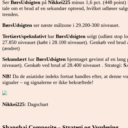
Ser
BørsUdsigten
på
Nikkei225
minus 1,6 pct. (448 point) i
tale om et brud af en sekundær optrend, hvilket udløser sal
trenden.
BørsUdsigten
ser næste målzone i 29.200-300 niveauet.
Tertiært/spekulativt
har
BørsUdsigten
solgt (udløst stop l
27.850 niveauet (købt i 28.100 niveauet). Genkøb ved brud a
(ændret)
Sekundært
har
BørsUdsigten
hjemtaget gevinst af en lang 
niveauet). Genkøb ved brud af 28.400 niveauet . Strategi:
S
NB!
Da de asiatiske indeks fortsat handles efter, at denne v
signaler – og signalerne er ikke bekræftede!
Nikkei225
: Dagschart
Shanghai Composite – Strategi og Vurdering