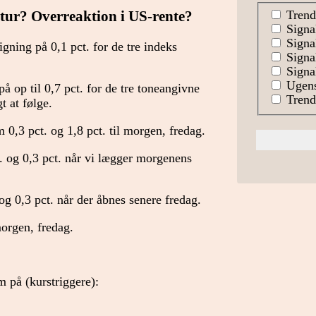
Trend
ur? Overreaktion i US-rente?
Signa
Signal
tigning på 0,1 pct. for de tre indeks
Signa
Signal
Ugens
 på op til 0,7 pct. for de tre toneangivne
Trends
 at følge.
0,3 pct. og 1,8 pct. til morgen, fredag.
 og 0,3 pct. når vi lægger morgenens
g 0,3 pct. når der åbnes senere fredag.
morgen, fredag.
på (kurstriggere):