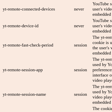
YouTube se
yt-remote-connected-devices
never
user's vid
embedded 
YouTube se
yt-remote-device-id
never
user's vid
embedded 
The yt-rem
cookie is 
yt-remote-fast-check-period
session
the user's 
embedded 
The yt-rem
used by Yo
yt-remote-session-app
session
preference
interface
video play
The yt-rem
used by Yo
yt-remote-session-name
session
video play
embedded 
The cooki