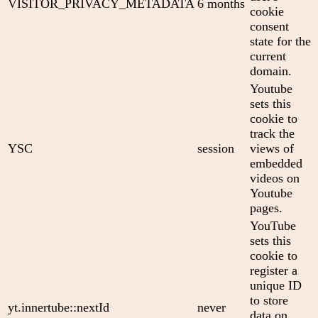
VISITOR_PRIVACY_METADATA
6 months
cookie
consent
state for the
current
domain.
Youtube
sets this
cookie to
track the
YSC
session
views of
embedded
videos on
Youtube
pages.
YouTube
sets this
cookie to
register a
unique ID
to store
yt.innertube::nextId
never
data on