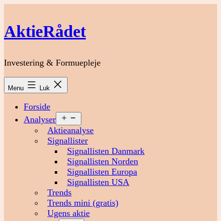
Fortsæt
til
AktieRådet
indhold
Investering & Formuepleje
Menu
Luk
Forside
Åbn
Analyser
menu
Aktieanalyse
Signallister
Signallisten Danmark
Signallisten Norden
Signallisten Europa
Signallisten USA
Trends
Trends mini (gratis)
Ugens aktie