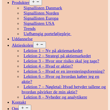
Åbn
Produkter
menu
Signallisten Danmark
Signallisten Norden
Signallisten Europa
Signallisten USA
Trends
Uafhængig porteføljepleje
Uddannelse
Åbn
Aktieskolen
menu
Lektion 1 – Ny på aktiemarkedet
Lektion 2 – Strategi på aktiemarkedet
Lektion 3 – Hvor stor risiko skal jeg tage?
Lektion 4 – Hvad er aktier?
Lektion 5 – Hvad er en investeringsforening?
Lektion 6 – Hvor og hvordan køber jeg en
aktie?
Lektion 7 – Nøgletal: Hvad betyder tallene og
hvordan påvirker de min aktie?
Lektion 8 – Nyheder og analytikere
Kontakt
Åbn
Om