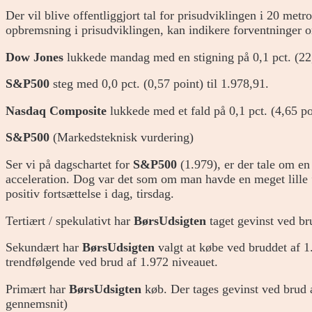
Der vil blive offentliggjort tal for prisudviklingen i 20 met
opbremsning i prisudviklingen, kan indikere forventninger o
Dow Jones
lukkede mandag med en stigning på 0,1 pct. (22,
S&P500
steg med 0,0 pct. (0,57 point) til 1.978,91.
Nasdaq Composite
lukkede med et fald på 0,1 pct. (4,65 po
S&P500
(Markedsteknisk vurdering)
Ser vi på dagschartet for
S&P500
(1.979), er der tale om en
acceleration. Dog var det som om man havde en meget lille ”
positiv fortsættelse i dag, tirsdag.
Tertiært / spekulativt har
BørsUdsigten
taget gevinst ved br
Sekundært har
BørsUdsigten
valgt at købe ved bruddet af 1
trendfølgende ved brud af 1.972 niveauet.
Primært har
BørsUdsigten
køb. Der tages gevinst ved brud 
gennemsnit)