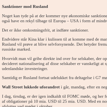
Sanktioner mod Rusland
Noget kan tyde på at der kommer nye økonomiske sanktione
også have en rekyl tilbage til Europa – USA i form af mind
Det er ikke omkostningsfrit, at indføre sanktioner.
Endvidere står Kina klar i kulissen til at komme med de ma
Rusland vil prøve at blive selvforsynende. Det betyder frem
russiske marked.
Hvorvidt man vil gribe direkte ind over for selskaber, der 
decideret nationalisering af disse selskaber er vanskeligt at
udenlandske investeringer.
Samtidig er Rusland fortsat udelukket fra deltagelse i G7 m
Wall Street lukkede uforandret
i går, mandag, efter en neg
I dag, tirsdag, er der igen indkaldt til FOMC møde, og her 
af obligationer på 10 mia. USD til 25 mia. USD. Med en no
afsluttes ved mødet i oktober.