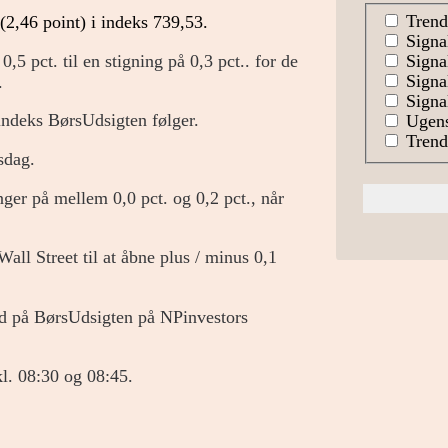
Trend
(2,46 point) i indeks 739,53.
Signa
5 pct. til en stigning på 0,3 pct.. for de
Signal
Signa
.
Signal
 indeks BørsUdsigten følger.
Ugens
Trends
sdag.
ger på mellem 0,0 pct. og 0,2 pct., når
Wall Street til at åbne plus / minus 0,1
nd på BørsUdsigten på NPinvestors
l. 08:30 og 08:45.