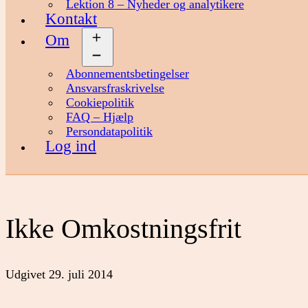
Lektion 8 – Nyheder og analytikere
Kontakt
Om
Åbn
menu
Abonnementsbetingelser
Ansvarsfraskrivelse
Cookiepolitik
FAQ – Hjælp
Persondatapolitik
Log ind
Ikke Omkostningsfrit
Udgivet
29. juli 2014