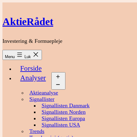
Fortsæt
til
indhold
AktieRådet
Investering & Formuepleje
Menu
Luk
Forside
Analyser
Åbn
menu
Aktieanalyse
Signallister
Signallisten Danmark
Signallisten Norden
Signallisten Europa
Signallisten USA
Trends