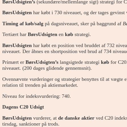
BørsUdsigten’s
(sekundære/mellemlange sigt) strategi for C
BørsUdsigten
har købt i 730 niveauet, og der tages gevinst
Timing af køb/salg
på dagsniveauet, sker på baggrund af
B
Tertiært har
BørsUdsigten
en
køb
strategi.
BørsUdsigten
har købt en position ved bruddet af 732 nivea
niveauet. Der åbnes en shortposition ved brud af 734 niveau
Primært er
BørsUdsigten’s
langsigtede strategi
køb
for C20.
niveauet. (200 dages glidende gennemsnit).
Ovennævnte vurderinger og strategier benyttes til at vægte 
relation til trenden på aktiemarkedet.
Niveau for indeksvurdering: 740.
Dagens C20 Udsigt
BørsUdsigten
vurderer, at
de danske aktier
ved C20 indek
tirsdag, sanktioner på trods.