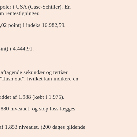
ropoler i USA (Case-Schiller). En
m rentestigninger.
02 point) i indeks 16.982,59.
int) i 4.444,91.
 aftagende sekundær og tertiær
flush out”, hvilket kan indikere en
uddet af 1.988 (købt i 1.975).
.880 niveauet, og stop loss lægges
af 1.853 niveauet. (200 dages glidende