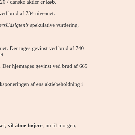
20 / danske aktier er
køb
.
 ved brud af 734 niveauet.
ørsUdsigten’s
spekulative vurdering.
uet. Der tages gevinst ved brud af 740
et.
 Der hjemtages gevinst ved brud af 665
eksponeringen af ens aktiebeholdning i
set,
vil åbne højere
, nu til morgen,