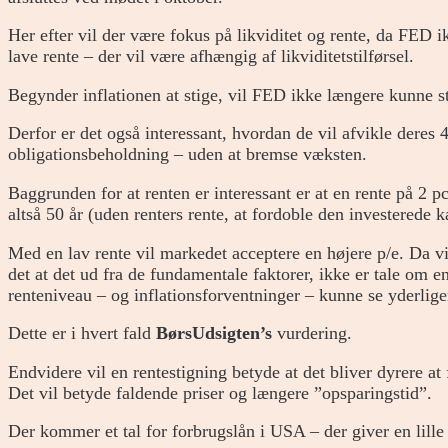
Her efter vil der være fokus på likviditet og rente, da FED i
lave rente – der vil være afhængig af likviditetstilførsel.
Begynder inflationen at stige, vil FED ikke længere kunne st
Derfor er det også interessant, hvordan de vil afvikle deres 4
obligationsbeholdning – uden at bremse væksten.
Baggrunden for at renten er interessant er at en rente på 2 pct
altså 50 år (uden renters rente, at fordoble den investerede k
Med en lav rente vil markedet acceptere en højere p/e. Da v
det at det ud fra de fundamentale faktorer, ikke er tale om 
renteniveau – og inflationsforventninger – kunne se yderlige
Dette er i hvert fald
BørsUdsigten’s
vurdering.
Endvidere vil en rentestigning betyde at det bliver dyrere a
Det vil betyde faldende priser og længere ”opsparingstid”.
Der kommer et tal for forbrugslån i USA – der giver en lille 