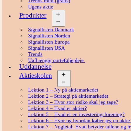
Trends mini (gratis)
Ugens aktie
Produkter
Åbn
menu
Signallisten Danmark
Signallisten Norden
Signallisten Europa
Signallisten USA
Trends
Uafhængig porteføljepleje
Uddannelse
Aktieskolen
Åbn
menu
Lektion 1 – Ny på aktiemarkedet
Lektion 2 – Strategi på aktiemarkedet
Lektion 3 – Hvor stor risiko skal jeg tage?
Lektion 4 – Hvad er aktier?
Lektion 5 – Hvad er en investeringsforening?
Lektion 6 – Hvor og hvordan køber jeg en aktie
Lektion 7 – Nøgletal: Hvad betyder tallene og h