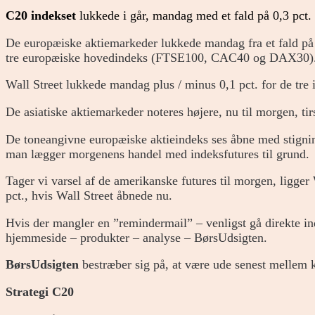
C20 indekset
lukkede i går, mandag med et fald på 0,3 pct. 
De europæiske aktiemarkeder lukkede mandag fra et fald på 0,
tre europæiske hovedindeks (FTSE100, CAC40 og DAX30)
Wall Street lukkede mandag plus / minus 0,1 pct. for de tre
De asiatiske aktiemarkeder noteres højere, nu til morgen, tir
De toneangivne europæiske aktieindeks ses åbne med stignin
man lægger morgenens handel med indeksfutures til grund.
Tager vi varsel af de amerikanske futures til morgen, ligger 
pct., hvis Wall Street åbnede nu.
Hvis der mangler en ”remindermail” – venligst gå direkte i
hjemmeside – produkter – analyse – BørsUdsigten.
BørsUdsigten
bestræber sig på, at være ude senest mellem k
Strategi C20