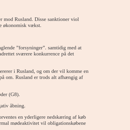
r mod Rusland. Disse sanktioner viol
re økonomisk vækst.
nglende ”forsyninger”. samtidig med at
adrettet sværere konkurrence på det
opererer i Rusland, og om der vil komme en
 spå om. Rusland er trods alt afhængig af
øder (G8).
ativ åbning.
forventes en yderligere nedskæring af køb
rmal mødeaktivitet vil obligationskøbene