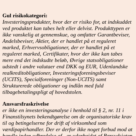
Gul risikokategori:
Investeringsprodukter, hvor der er risiko for, at indskuddet
ved produktet kan tabes helt eller delvist. Produkttypen er
ikke vanskelig at gennemskue, og omfatter Garantbeviser,
Andelsbeviser, Aktier, der er handlet på et reguleret
marked, Erhvervsobligationer, der er handlet på et
reguleret marked, Certifikater, hvor der ikke kan tabes
mere end det indskudte beløb, Øvrige statsobligationer
udstedt i andre valutaer end DKK og EUR, Udenlandske
realkreditobligationer, Investeringsforeningsbeviser
(UCITS), Specialforeninger (Non-UCITS) samt
Strukturerede obligationer og indlån med fuld
tilbagebetalingspligt af hovedstolen.
Ansvarsfraskrivelse
er ikke en investeringsanalyse i henhold til § 2, nr. 11 i
Finanstilsynets bekendtgørelse om de organisatoriske krav
til og betingelserne for drift af virksomhed som
værdipapirhandler. Der er derfor ikke noget forbud mod at
handle inden udbredelse af . er udarbejdet af Børsudsigten