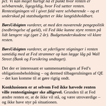
pct. Vi kan meget hurtigt nå et punkt hvor renten er
selvbærende, ligegyldig, hvor Fed sætter renten.
Rentestigningen vil i givet fald være selvbærende – og et
underskud på statsbudgettet er ikke langtidsholdbart.
BørsUdsigten
vurderer, at med den nuværende pengepolitik
(nedbringelse af gæld), vil Fed ikke kunne styre renten på
lidt længere sigt (gæt 2 år). Budgetunderskudene vil klare
resten.
BørsUdsigten
vurderer, at yderligere stigninger i renten
samtidig med at Fed strammer op kan lægge låg på Wall
Street (Bank og Forsikring undtaget).
Det der er interessant er sammensætningen af Fed’s
obligationsbeholdning – og dermed tilbagerulningen af QE
– det kan komme til at gøre rigtig ondt.
Konklusionen er at selvom Fed ikke hævede renten
ville rentestigninger ske alligevel.
Grunden til at Fed
ændre renten er, at de ikke vil stå, og være utroværdige –
og ikke have styr på situationen.