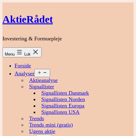
Fortsæt
til
AktieRådet
indhold
Investering & Formuepleje
Menu
Luk
Forside
Åbn
Analyser
menu
Aktieanalyse
Signallister
Signallisten Danmark
Signallisten Norden
Signallisten Europa
Signallisten USA
Trends
Trends mini (gratis)
Ugens aktie