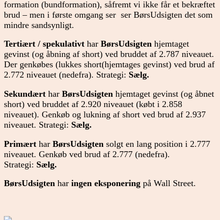
formation (bundformation), såfremt vi ikke får et bekræftet
brud – men i første omgang ser ser BørsUdsigten det som
mindre sandsynligt.
Tertiært / spekulativt
har
BørsUdsigten
hjemtaget
gevinst (og åbning af short) ved bruddet af 2.787 niveauet.
Der genkøbes (lukkes short(hjemtages gevinst) ved brud af
2.772 niveauet (nedefra). Strategi:
Sælg.
Sekundært
har
BørsUdsigten
hjemtaget gevinst (og åbnet
short) ved bruddet af 2.920 niveauet (købt i 2.858
niveauet). Genkøb og lukning af short ved brud af 2.937
niveauet. Strategi:
Sælg.
Primært
har
BørsUdsigten
solgt en lang position i 2.777
niveauet. Genkøb ved brud af 2.777 (nedefra).
Strategi:
Sælg.
BørsUdsigten
har
ingen
eksponering
på Wall Street.