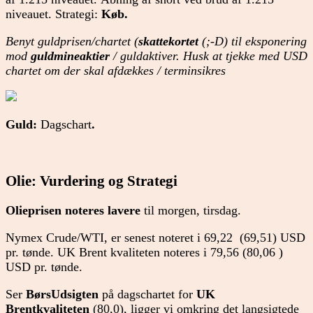
niveauet. Strategi:
Køb.
Benyt guldprisen/chartet (
skattekortet
(;-D) til eksponering
mod
guldmineaktier
/ guldaktiver. Husk at tjekke med USD
chartet om der skal afdækkes / terminsikres
Guld:
Dagschart
.
Olie: Vurdering og Strategi
Olieprisen noteres lavere
til morgen, tirsdag.
Nymex Crude/WTI, er senest noteret i 69,22 (69,51) USD
pr. tønde. UK Brent kvaliteten noteres i 79,56 (80,06 )
USD pr. tønde.
Ser
BørsUdsigten
på dagschartet for
UK
Brentkvaliteten
(80,0), ligger vi omkring det langsigtede