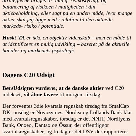
Strategierne bruges til timing, risikostyring, og
balancering af risikoen / muligheden i din
aktiebeholdning, eller sagt på en anden måde, hvor mange
aktier skal jeg ligge med i relation til den aktuelle
markeds- risiko / potentiale.
Husk! TA
er ikke en objektiv videnskab – men en måde til
at identificere en mulig udvikling – baseret på de aktuelle
handler og markedets psykologi!
Dagens C20 Udsigt
BørsUdsigten vurderer, at de danske aktier
ved C20
indekset,
vil åbne lavere
til morgen, tirsdag
Der forventes 3die kvartals regnskab tirsdag fra SmalCap
DK, onsdag er Novozymes, Nordea og Lollands Bank klar
med kvartalsregnsakaber, torsdag er det NNIT, Nordfyens
Bank, Onxeo, Dantax og Össur, der offentliggør
kvartalsregnskaber, og fredag er det DSV der rapporterer