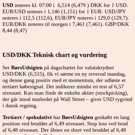
USD
noteres kl. 07:00 i 6,514 (6,479 ) DKK for 1 USD.
EUR/USD noteres i 1,146 (1,151) for 1 EUR. USD/JPY
noteres i 112,5 (112,6), EUR/JPY noteres i 129,0 (129,7).
EUR/DKK noteres til morgen i 7,461 (7,461). GBP/DKK
8,44 (8,47)
USD/DKK Teknisk chart og vurdering
Ser
BørsUdsigten
på dagschartet for valutakrydset
USD/DKK (6,515), fik vi sørme en ny reversal mandag,
og denne gang positiv med et momentum, der udløste et
tertiært købesignal. Det indikerer mindst en test af 6,57
niveauet. Kan man finde de enkelte aktier (stockpicking),
der går imod markedet på Wall Street – giver USD rygvind
i dansk regning.
Tertiært / spekulativt
har
BørsUdsigten
genkøbt en lang
position ved bruddet af 6,49 niveauet. Stop loss ved brud
af 6,48 niveauet. Der åbnes en short ved bruddet af 6,48