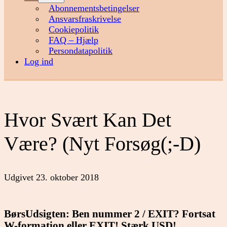
menu
Abonnementsbetingelser
Ansvarsfraskrivelse
Cookiepolitik
FAQ – Hjælp
Persondatapolitik
Log ind
Hvor Svært Kan Det
Være? (Nyt Forsøg(;-D)
Udgivet
23. oktober 2018
BørsUdsigten: Ben nummer 2 / EXIT? Fortsat
W-formation eller EXIT! Stærk USD!