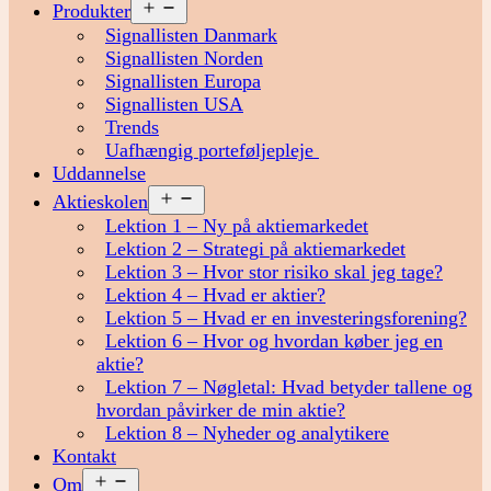
Åbn
Produkter
menu
Signallisten Danmark
Signallisten Norden
Signallisten Europa
Signallisten USA
Trends
Uafhængig porteføljepleje
Uddannelse
Åbn
Aktieskolen
menu
Lektion 1 – Ny på aktiemarkedet
Lektion 2 – Strategi på aktiemarkedet
Lektion 3 – Hvor stor risiko skal jeg tage?
Lektion 4 – Hvad er aktier?
Lektion 5 – Hvad er en investeringsforening?
Lektion 6 – Hvor og hvordan køber jeg en
aktie?
Lektion 7 – Nøgletal: Hvad betyder tallene og
hvordan påvirker de min aktie?
Lektion 8 – Nyheder og analytikere
Kontakt
Åbn
Om