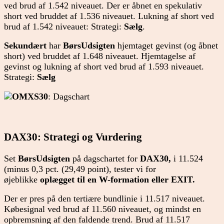
ved brud af 1.542 niveauet. Der er åbnet en spekulativ
short ved bruddet af 1.536 niveauet. Lukning af short ved
brud af 1.542 niveauet: Strategi:
Sælg
.
Sekundært
har
BørsUdsigten
hjemtaget gevinst (og åbnet
short) ved bruddet af 1.648 niveauet. Hjemtagelse af
gevinst og lukning af short ved brud af 1.593 niveauet.
Strategi:
Sælg
OMXS30
: Dagschart
DAX30: Strategi og Vurdering
Set
BørsUdsigten
på dagschartet for
DAX30,
i 11.524
(minus 0,3 pct. (29,49 point), tester vi for
øjeblikke
oplægget til en W-formation eller EXIT.
Der er pres på den tertiære bundlinie i 11.517 niveauet.
Købesignal ved brud af 11.560 niveauet, og mindst en
opbremsning af den faldende trend. Brud af 11.517