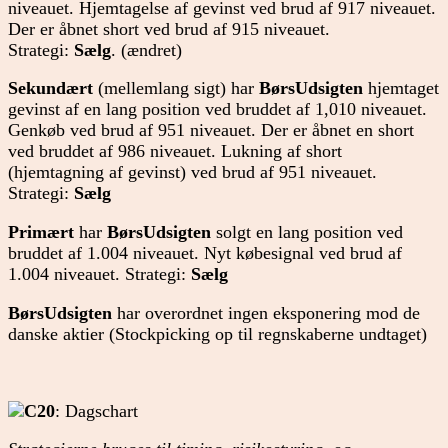
niveauet. Hjemtagelse af gevinst ved brud af 917 niveauet.
Der er åbnet short ved brud af 915 niveauet.
Strategi:
Sælg
. (ændret)
Sekundært
(mellemlang sigt) har
BørsUdsigten
hjemtaget
gevinst af en lang position ved bruddet af 1,010 niveauet.
Genkøb ved brud af 951 niveauet. Der er åbnet en short
ved bruddet af 986 niveauet. Lukning af short
(hjemtagning af gevinst) ved brud af 951 niveauet.
Strategi:
Sælg
Primært
har
BørsUdsigten
solgt en lang position ved
bruddet af 1.004 niveauet. Nyt købesignal ved brud af
1.004 niveauet. Strategi:
Sælg
BørsUdsigten
har overordnet ingen eksponering mod de
danske aktier (Stockpicking op til regnskaberne undtaget)
C20
: Dagschart