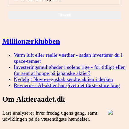
Millionærklubben
Varm luft eller reelle værdier - sådan investerer du i
space-temaet
Investeringsmuligheder i solens rige - for tidligt eller
for sent at hoppe på japanske aktier?
Nydeligt Novo-regnskab sendte aktien i dørken
Revnerne i AI-aktier har givet det første store brag
Om Aktieraadet.dk
Lars analyserer hver fredag ugens gang, samt
udviklingen på de væsentligste hændelser.