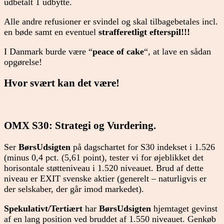
udbetalt 1 udbytte.
Alle andre refusioner er svindel og skal tilbagebetales incl.
en bøde samt en eventuel
strafferetligt efterspil!!!
I Danmark burde være “
peace of cake
“, at lave en sådan
opgørelse!
Hvor svært kan det være!
OMX S30: Strategi og Vurdering.
Ser
BørsUdsigten
på dagschartet for S30 indekset i 1.526
(minus 0,4 pct. (5,61 point), tester vi for øjeblikket det
horisontale støtteniveau i 1.520 niveauet. Brud af dette
niveau er EXIT svenske aktier (generelt – naturligvis er
der selskaber, der går imod markedet).
Spekulativt/Tertiært
har
BørsUdsigten
hjemtaget gevinst
af en lang position ved bruddet af 1.550 niveauet. Genkøb