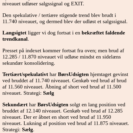
niveauet udløser salgssignal og EXIT.
Den spekulative / tertiære stigende trend blev brudt i
11.740 niveauet, og dermed blev der udløst et salgssignal.
Langsigtet
ligger vi dog fortsat i en
bekræftet faldende
trendkanal
.
Presset på indexet kommer fortsat fra oven; men brud af
12.285 / 11.870 niveauet vil udløse mindst en sidelæns
sekundær konsolidering.
Tertiært/spekulativt
har
BørsUdsigten
hjemtaget gevinst
ved bruddet af 11.740 niveauet. Genkøb ved brud af brud
af 11.560 niveauet. Åbning af short ved brud af 11.500
niveauet. Strategi:
Sælg
Sekundært
har
BørsUdsigten
solgt en lang position ved
bruddet af 12.140 niveauet. Genkøb ved brud af 12.285
niveauet. Der er åbnet en short ved brud af 11.950
niveauet. Lukning af position ved brud af 11.875 niveauet.
Strategi:
Sælg
.