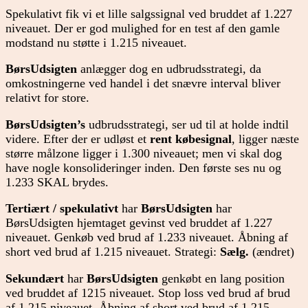
Spekulativt fik vi et lille salgssignal ved bruddet af 1.227
niveauet. Der er god mulighed for en test af den gamle
modstand nu støtte i 1.215 niveauet.
BørsUdsigten
anlægger dog en udbrudsstrategi, da
omkostningerne ved handel i det snævre interval bliver
relativt for store.
BørsUdsigten’s
udbrudsstrategi, ser ud til at holde indtil
videre. Efter der er udløst et
rent købesignal
, ligger næste
større målzone ligger i 1.300 niveauet; men vi skal dog
have nogle konsolideringer inden. Den første ses nu og
1.233 SKAL brydes.
Tertiært / spekulativt
har
BørsUdsigten
har
BørsUdsigten hjemtaget gevinst ved bruddet af 1.227
niveauet. Genkøb ved brud af 1.233 niveauet. Åbning af
short ved brud af 1.215 niveauet. Strategi:
Sælg.
(ændret)
Sekundært
har
BørsUdsigten
genkøbt en lang position
ved bruddet af 1215 niveauet. Stop loss ved brud af brud
af 1.215 niveauet. Åbning af short ved brud af 1.215