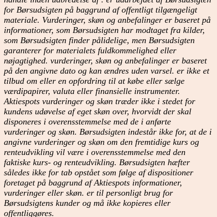
for Børsudsigten på baggrund af offentligt tilgængeligt
materiale. Vurderinger, skøn og anbefalinger er baseret på
informationer, som Børsudsigten har modtaget fra kilder,
som Børsudsigten finder pålidelige, men Børsudsigten
garanterer for materialets fuldkommelighed eller
nøjagtighed. vurderinger, skøn og anbefalinger er baseret
på den angivne dato og kan ændres uden varsel. er ikke et
tilbud om eller en opfordring til at købe eller sælge
værdipapirer, valuta eller finansielle instrumenter.
Aktiespots vurderinger og skøn træder ikke i stedet for
kundens udøvelse af eget skøn over, hvorvidt der skal
disponeres i overensstemmelse med de i anførte
vurderinger og skøn. Børsudsigten indestår ikke for, at de i
angivne vurderinger og skøn om den fremtidige kurs og
renteudvikling vil være i overensstemmelse med den
faktiske kurs- og renteudvikling. Børsudsigten hæfter
således ikke for tab opstået som følge af dispositioner
foretaget på baggrund af Aktiespots informationer,
vurderinger eller skøn. er til personligt brug for
Børsudsigtens kunder og må ikke kopieres eller
offentliggøres.