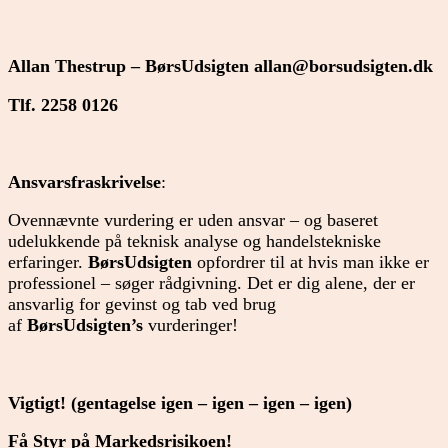
Allan Thestrup – BørsUdsigten
allan@borsudsigten.dk
Tlf. 2258 0126
Ansvarsfraskrivelse
:
Ovennævnte vurdering er uden ansvar – og baseret
udelukkende på teknisk analyse og handelstekniske
erfaringer.
BørsUdsigten
opfordrer til at hvis man ikke er
professionel – søger rådgivning. Det er dig alene, der er
ansvarlig for gevinst og tab ved brug
af
BørsUdsigten’s
vurderinger!
Vigtigt! (gentagelse igen – igen – igen – igen)
Få Styr på Markedsrisikoen!