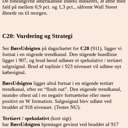
De toneangivne amerikanske indeks indikeres, at åbne med
fald på mellem 0,9 pct. og 1,3 pct., såfremt Wall Street
åbnede nu til morgen.
C20: Vurdering og Strategi
Ser
BørsUdsigten
på dagschartet for
C20
(911), ligger vi
fortsat i en stigende trendkanal. Den stigende bundlinie
ligger i 907, og brud heraf udløser et spekulativt / tertiært
salgssignal. Brud af toplinie i 923 niveauet vil udløse nyt
købesignal.
BørsUdsigten
ligger altså fortsat i en stigende tertiær
trendkanal, efter en “flush out”. Den stigende trendkanal,
munder oftest ud i en negativ fortsættelse eller mere
positivt en W formation. Salgssignal blev udløst ved
bruddet af 918 niveauet. (Testes NU).
Tertiært / spekulativt
(kort sigt)
har
BørsUdsigten
hjemtaget gevinst ved bruddet af 917