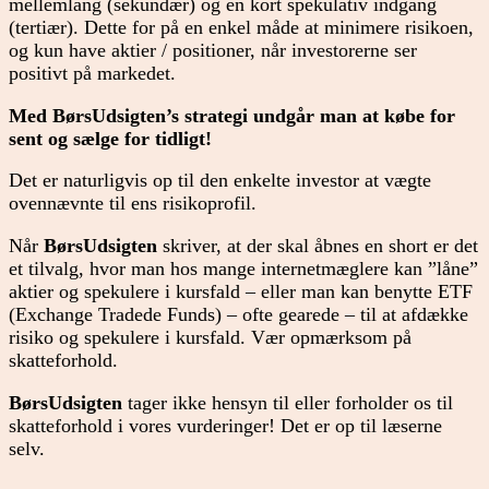
mellemlang (sekundær) og en kort spekulativ indgang
(tertiær). Dette for på en enkel måde at minimere risikoen,
og kun have aktier / positioner, når investorerne ser
positivt på markedet.
Med BørsUdsigten’s strategi undgår man at købe for
sent og sælge for tidligt!
Det er naturligvis op til den enkelte investor at vægte
ovennævnte til ens risikoprofil.
Når
BørsUdsigten
skriver, at der skal åbnes en short er det
et tilvalg, hvor man hos mange internetmæglere kan ”låne”
aktier og spekulere i kursfald – eller man kan benytte ETF
(Exchange Tradede Funds) – ofte gearede – til at afdække
risiko og spekulere i kursfald. Vær opmærksom på
skatteforhold.
BørsUdsigten
tager ikke hensyn til eller forholder os til
skatteforhold i vores vurderinger! Det er op til læserne
selv.