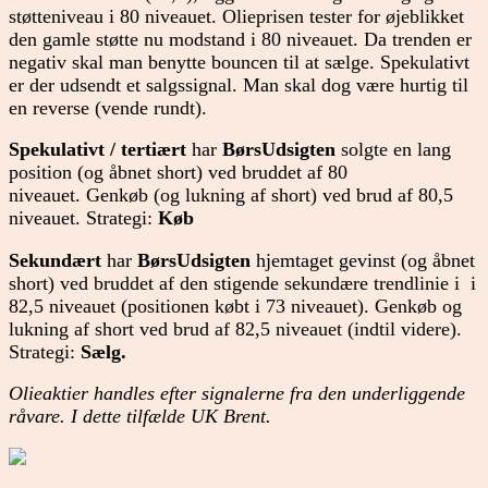
støtteniveau i 80 niveauet. Olieprisen tester for øjeblikket
den gamle støtte nu modstand i 80 niveauet. Da trenden er
negativ skal man benytte bouncen til at sælge. Spekulativt
er der udsendt et salgssignal. Man skal dog være hurtig til
en reverse (vende rundt).
Spekulativt / tertiært
har
BørsUdsigten
solgte en lang
position (og åbnet short) ved bruddet af 80
niveauet. Genkøb (og lukning af short) ved brud af 80,5
niveauet. Strategi:
Køb
Sekundært
har
BørsUdsigten
hjemtaget gevinst (og åbnet
short) ved bruddet af den stigende sekundære trendlinie i i
82,5 niveauet (positionen købt i 73 niveauet). Genkøb og
lukning af short ved brud af 82,5 niveauet (indtil videre).
Strategi:
Sælg
.
Olieaktier handles efter signalerne fra den underliggende
råvare. I dette tilfælde UK Brent.