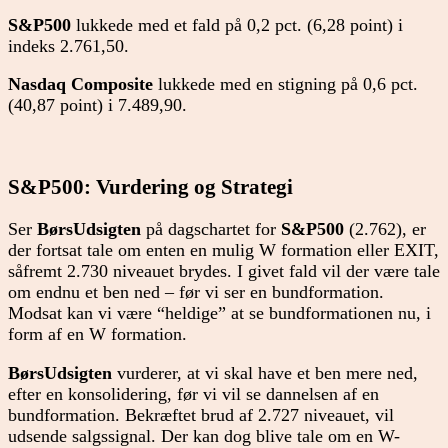
S&P500
lukkede med et fald på 0,2 pct. (6,28 point) i
indeks 2.761,50.
Nasdaq Composite
lukkede med en stigning på 0,6 pct.
(40,87 point) i 7.489,90.
S&P500: Vurdering og Strategi
Ser
BørsUdsigten
på dagschartet for
S&P500
(2.762), er
der fortsat tale om enten en mulig W formation eller EXIT,
såfremt 2.730 niveauet brydes. I givet fald vil der være tale
om endnu et ben ned – før vi ser en bundformation.
Modsat kan vi være “heldige” at se bundformationen nu, i
form af en W formation.
BørsUdsigten
vurderer, at vi skal have et ben mere ned,
efter en konsolidering, før vi vil se dannelsen af en
bundformation. Bekræftet brud af 2.727 niveauet, vil
udsende salgssignal. Der kan dog blive tale om en W-