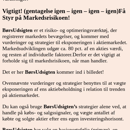
Vigtigt! (gentagelse igen – igen – igen – igen)Få
Styr på Markedsrisikoen!
BørsUdsigten
er et risiko- og optimeringsværktøj, der
registrerer markedets bevægelser, og kommer med
vurderinger og strategier til eksponeringen i aktiemarkedet.
Markedsudviklingen udgør ca. 80 pct. af en akties værdi,
og resten af individuelle faktorer.Derfor er det vigtigt at
forholde sig til markedsrisikoen, når man handler.
Det er her
BørsUdsigten
kommer ind i billedet!
Ovennævnte vurderinger og strategier benyttes til at vægte
eksponeringen af ens aktiebeholdning i relation til trenden
på aktiemarkedet.
Du kan også bruge
BørsUdsigten’s
strategier alene ved, at
handle på købs- og salgssignaler, og vægte antallet af
købte og solgte aktier efter ens egen investeringshorisont.
BørsUdsigten
har valg en basisportefølje (primær), en