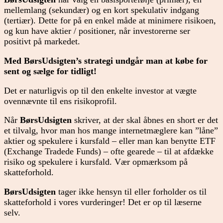
mellemlang (sekundær) og en kort spekulativ indgang
(tertiær). Dette for på en enkel måde at minimere risikoen,
og kun have aktier / positioner, når investorerne ser
positivt på markedet.
Med BørsUdsigten’s strategi undgår man at købe for
sent og sælge for tidligt!
Det er naturligvis op til den enkelte investor at vægte
ovennævnte til ens risikoprofil.
Når
BørsUdsigten
skriver, at der skal åbnes en short er det
et tilvalg, hvor man hos mange internetmæglere kan ”låne”
aktier og spekulere i kursfald – eller man kan benytte ETF
(Exchange Tradede Funds) – ofte gearede – til at afdække
risiko og spekulere i kursfald. Vær opmærksom på
skatteforhold.
BørsUdsigten
tager ikke hensyn til eller forholder os til
skatteforhold i vores vurderinger! Det er op til læserne
selv.