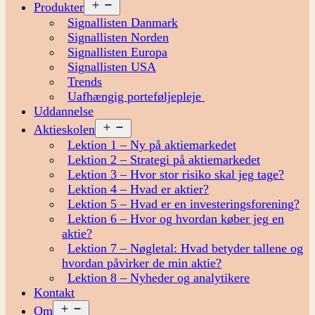
Åbn
Produkter
menu
Signallisten Danmark
Signallisten Norden
Signallisten Europa
Signallisten USA
Trends
Uafhængig porteføljepleje
Uddannelse
Åbn
Aktieskolen
menu
Lektion 1 – Ny på aktiemarkedet
Lektion 2 – Strategi på aktiemarkedet
Lektion 3 – Hvor stor risiko skal jeg tage?
Lektion 4 – Hvad er aktier?
Lektion 5 – Hvad er en investeringsforening?
Lektion 6 – Hvor og hvordan køber jeg en
aktie?
Lektion 7 – Nøgletal: Hvad betyder tallene og
hvordan påvirker de min aktie?
Lektion 8 – Nyheder og analytikere
Kontakt
Åbn
Om