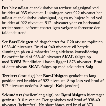
Der blev udløst et spekulativt nu tertiært salgssignal ved
bruddet af 935 niveauet. Lukningen over 922 niveauet har
udløst et spekulativt købesignal, og en ny højere bund ved
bruddet af 922 niveauet. 912 niveauet yder en horisontal
tertiær støtte, såfremt chartet igen vælger at fortsætte den
faldende trend.
Ser
BørsUdsigten
på dagschartet for
C20
afviste toplinien
i 938-40 niveauet. Brud af 940 niveauet vil betyde
slutningen på en 4 måneder lang sidelæns konsolidering.
Bekræftet brud af 938-40 niveauet
SKAL
følges op
med
KØB!
Bundlinien i basen ligger i 873 niveauet. Brud
af dette niveau
SKAL
følges op med sekundært
Salg
.
Tertiært
(kort sigt) har
BørsUdsigten
genkøbt en lang
position ved bruddet af 922 niveauet. Stop loss ved brud af
917 niveauet nedefra. Strategi:
Køb
(ændret)
Sekundært
(mellemlang sigt) har
BørsUdsigten
hjemtaget
gevinst i 910 niveauet. Der genkøbes ved brud af 938-40
niveauet (bekræftet). Ny short åbnes ved brud af 873