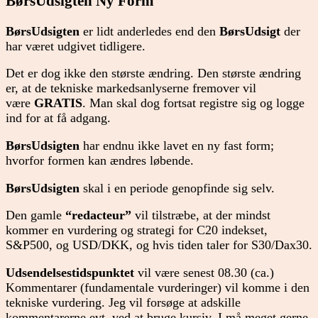
BørsUdsigten Ny Form
BørsUdsigten
er lidt anderledes end den
BørsUdsigt
der
har været udgivet tidligere.
Det er dog ikke den største ændring. Den største ændring
er, at de tekniske markedsanlyserne fremover vil
være
GRATIS
. Man skal dog fortsat registre sig og logge
ind for at få adgang.
BørsUdsigten
har endnu ikke lavet en ny fast form;
hvorfor formen kan ændres løbende.
BørsUdsigten
skal i en periode genopfinde sig selv.
Den gamle
“redacteur”
vil tilstræbe, at der mindst
kommer en vurdering og strategi for C20 indekset,
S&P500, og USD/DKK, og hvis tiden taler for S30/Dax30.
Udsendelsestidspunktet
vil være senest 08.30 (ca.)
Kommentarer (fundamentale vurderinger) vil komme i den
tekniske vurdering. Jeg vil forsøge at adskille
kommentarerne evt. ved at bruge kursiv. I må meget gerne