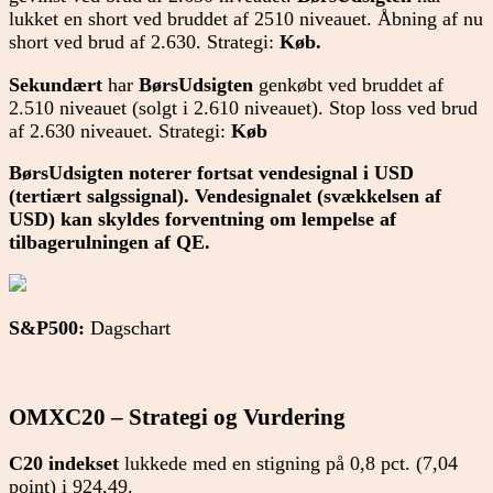
lukket en short ved bruddet af 2510 niveauet. Åbning af nu
short ved brud af 2.630. Strategi:
Køb.
Sekundært
har
BørsUdsigten
genkøbt ved bruddet af
2.510 niveauet (solgt i 2.610 niveauet). Stop loss ved brud
af 2.630 niveauet. Strategi:
Køb
BørsUdsigten noterer fortsat vendesignal i USD
(tertiært salgssignal). Vendesignalet (svækkelsen af
USD) kan skyldes forventning om lempelse af
tilbagerulningen af QE.
S&P500:
Dagschart
OMXC20
– Strategi og Vurdering
C20 indekset
lukkede med en stigning på 0,8 pct. (7,04
point) i 924,49.