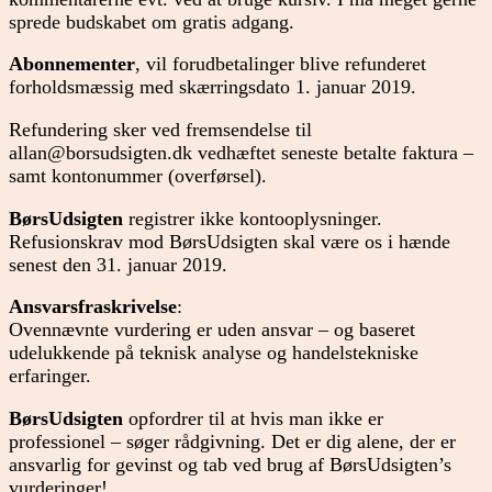
sprede budskabet om gratis adgang.
Abonnementer
, vil forudbetalinger blive refunderet
forholdsmæssig med skærringsdato 1. januar 2019.
Refundering sker ved fremsendelse til
allan@borsudsigten.dk vedhæftet seneste betalte faktura –
samt kontonummer (overførsel).
BørsUdsigten
registrer ikke kontooplysninger.
Refusionskrav mod BørsUdsigten skal være os i hænde
senest den 31. januar 2019.
Ansvarsfraskrivelse
:
Ovennævnte vurdering er uden ansvar – og baseret
udelukkende på teknisk analyse og handelstekniske
erfaringer.
BørsUdsigten
opfordrer til at hvis man ikke er
professionel – søger rådgivning. Det er dig alene, der er
ansvarlig for gevinst og tab ved brug af BørsUdsigten’s
vurderinger!