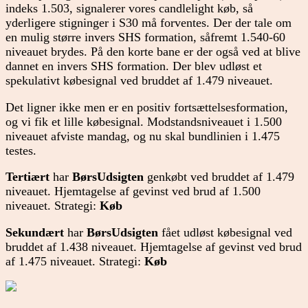
indeks 1.503, signalerer vores candlelight køb, så
yderligere stigninger i S30 må forventes. Der der tale om
en mulig større invers SHS formation, såfremt 1.540-60
niveauet brydes. På den korte bane er der også ved at blive
dannet en invers SHS formation. Der blev udløst et
spekulativt købesignal ved bruddet af 1.479 niveauet.
Det ligner ikke men er en positiv fortsættelsesformation,
og vi fik et lille købesignal. Modstandsniveauet i 1.500
niveauet afviste mandag, og nu skal bundlinien i 1.475
testes.
Tertiært
har
BørsUdsigten
genkøbt ved bruddet af 1.479
niveauet. Hjemtagelse af gevinst ved brud af 1.500
niveauet. Strategi:
Køb
Sekundært
har
BørsUdsigten
fået udløst købesignal ved
bruddet af 1.438 niveauet. Hjemtagelse af gevinst ved brud
af 1.475 niveauet. Strategi:
Køb