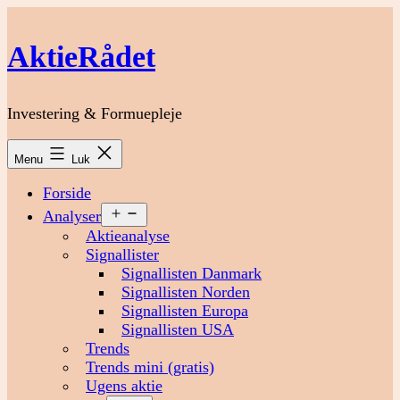
Fortsæt
til
AktieRådet
indhold
Investering & Formuepleje
Menu
Luk
Forside
Åbn
Analyser
menu
Aktieanalyse
Signallister
Signallisten Danmark
Signallisten Norden
Signallisten Europa
Signallisten USA
Trends
Trends mini (gratis)
Ugens aktie