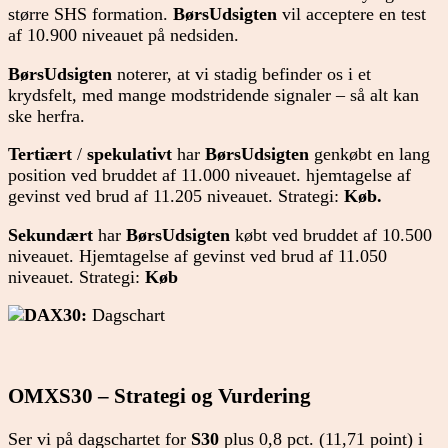
større SHS formation.
BørsUdsigten
vil acceptere en test
af 10.900 niveauet på nedsiden.
BørsUdsigten
noterer, at vi stadig befinder os i et
krydsfelt, med mange modstridende signaler – så alt kan
ske herfra.
Tertiært
/
spekulativt
har
BørsUdsigten
genkøbt en lang
position ved bruddet af 11.000 niveauet. hjemtagelse af
gevinst ved brud af 11.205 niveauet. Strategi:
Køb.
Sekundært
har
BørsUdsigten
købt ved bruddet af 10.500
niveauet. Hjemtagelse af gevinst ved brud af 11.050
niveauet. Strategi:
Køb
DAX30:
Dagschart
OMXS30 – Strategi og Vurdering
Ser vi på dagschartet for
S30
plus 0,8 pct. (11,71 point) i