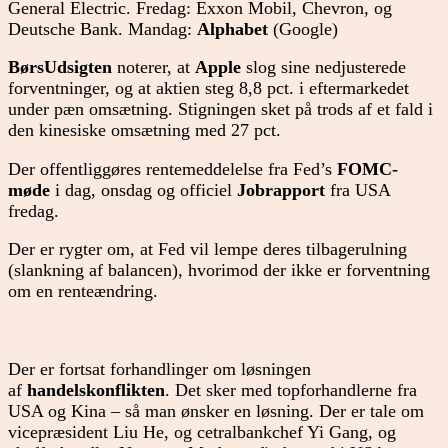
General Electric. Fredag: Exxon Mobil, Chevron, og
Deutsche Bank. Mandag:
Alphabet
(Google)
BørsUdsigten
noterer, at
Apple
slog sine nedjusterede
forventninger, og at aktien steg 8,8 pct. i eftermarkedet
under pæn omsætning. Stigningen sket på trods af et fald i
den kinesiske omsætning med 27 pct.
Der offentliggøres rentemeddelelse fra Fed’s
FOMC-
møde
i dag, onsdag og officiel
Jobrapport
fra USA
fredag.
Der er rygter om, at Fed vil lempe deres tilbagerulning
(slankning af balancen), hvorimod der ikke er forventning
om en renteændring.
Der er fortsat forhandlinger om løsningen
af
handelskonflikten
. Det sker med topforhandlerne fra
USA og Kina – så man ønsker en løsning. Der er tale om
vicepræsident Liu He, og cetralbankchef Yi Gang, og