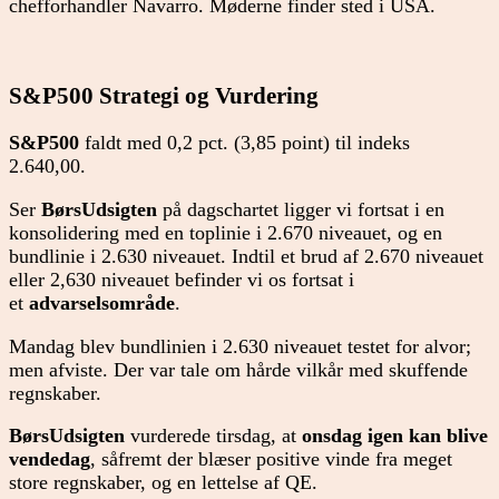
chefforhandler Navarro. Møderne finder sted i USA.
S&P500 Strategi og Vurdering
S&P500
faldt med 0,2 pct. (3,85 point) til indeks
2.640,00.
Ser
BørsUdsigten
på dagschartet ligger vi fortsat i en
konsolidering med en toplinie i 2.670 niveauet, og en
bundlinie i 2.630 niveauet. Indtil et brud af 2.670 niveauet
eller 2,630 niveauet befinder vi os fortsat i
et
advarselsområde
.
Mandag blev bundlinien i 2.630 niveauet testet for alvor;
men afviste. Der var tale om hårde vilkår med skuffende
regnskaber.
BørsUdsigten
vurderede tirsdag, at
onsdag igen kan blive
vendedag
, såfremt der blæser positive vinde fra meget
store regnskaber, og en lettelse af QE.