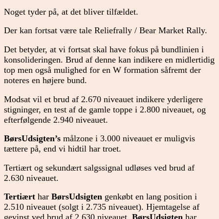
Noget tyder på, at det bliver tilfældet.
Der kan fortsat være tale Reliefrally / Bear Market Rally.
Det betyder, at vi fortsat skal have fokus på bundlinien i
konsolideringen. Brud af denne kan indikere en midlertidig
top men også mulighed for en W formation såfremt der
noteres en højere bund.
Modsat vil et brud af 2.670 niveauet indikere yderligere
stigninger, en test af de gamle toppe i 2.800 niveauet, og
efterfølgende 2.940 niveauet.
BørsUdsigten’s
målzone i 3.000 niveauet er muligvis
tættere på, end vi hidtil har troet.
Tertiært og sekundært salgssignal udløses ved brud af
2.630 niveauet.
Tertiært
har
BørsUdsigten
genkøbt en lang position i
2.510 niveauet (solgt i 2.735 niveauet). Hjemtagelse af
gevinst ved brud af 2.630 niveauet.
BørsUdsigten
har