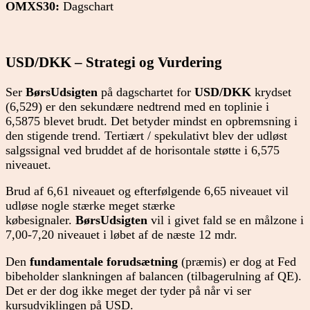
OMXS30:
Dagschart
USD/DKK – Strategi og Vurdering
Ser
BørsUdsigten
på dagschartet for
USD/DKK
krydset
(6,529) er den sekundære nedtrend med en toplinie i
6,5875 blevet brudt. Det betyder mindst en opbremsning i
den stigende trend. Tertiært / spekulativt blev der udløst
salgssignal ved bruddet af de horisontale støtte i 6,575
niveauet.
Brud af 6,61 niveauet og efterfølgende 6,65 niveauet vil
udløse nogle stærke meget stærke
købesignaler.
BørsUdsigten
vil i givet fald se en målzone i
7,00-7,20 niveauet i løbet af de næste 12 mdr.
Den
fundamentale
forudsætning
(præmis) er dog at Fed
bibeholder slankningen af balancen (tilbagerulning af QE).
Det er der dog ikke meget der tyder på når vi ser
kursudviklingen på USD.