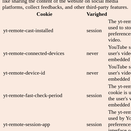
like sharing the content of the website on social media
platforms, collect feedbacks, and other third-party features.
Cookie
Varighed
The yt-rem
used to sto
yt-remote-cast-installed
session
preferenc
video.
YouTube se
yt-remote-connected-devices
never
user's vid
embedded 
YouTube se
yt-remote-device-id
never
user's vid
embedded 
The yt-rem
cookie is 
yt-remote-fast-check-period
session
the user's 
embedded 
The yt-rem
used by Yo
yt-remote-session-app
session
preference
interface