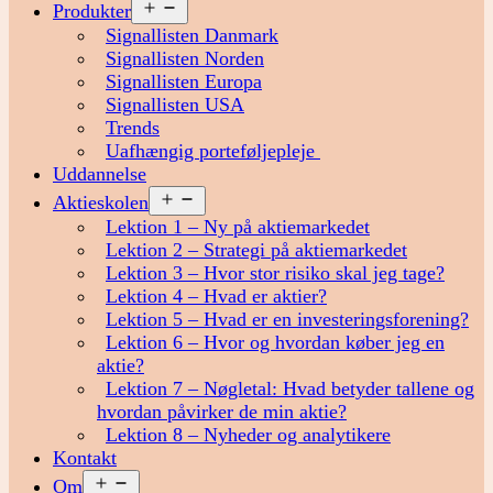
Åbn
Produkter
menu
Signallisten Danmark
Signallisten Norden
Signallisten Europa
Signallisten USA
Trends
Uafhængig porteføljepleje
Uddannelse
Åbn
Aktieskolen
menu
Lektion 1 – Ny på aktiemarkedet
Lektion 2 – Strategi på aktiemarkedet
Lektion 3 – Hvor stor risiko skal jeg tage?
Lektion 4 – Hvad er aktier?
Lektion 5 – Hvad er en investeringsforening?
Lektion 6 – Hvor og hvordan køber jeg en
aktie?
Lektion 7 – Nøgletal: Hvad betyder tallene og
hvordan påvirker de min aktie?
Lektion 8 – Nyheder og analytikere
Kontakt
Åbn
Om