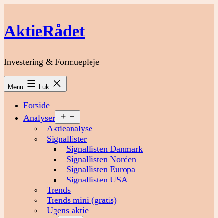
Fortsæt
til
AktieRådet
indhold
Investering & Formuepleje
Menu
Luk
Forside
Åbn
Analyser
menu
Aktieanalyse
Signallister
Signallisten Danmark
Signallisten Norden
Signallisten Europa
Signallisten USA
Trends
Trends mini (gratis)
Ugens aktie