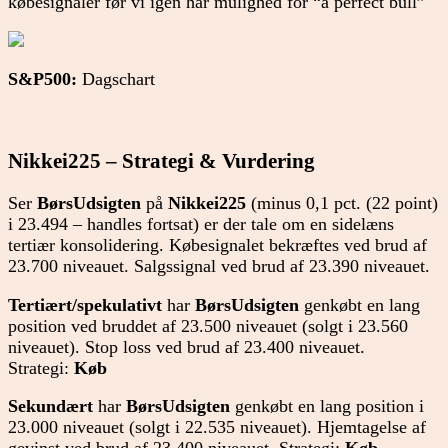
købesignaler før vi igen har mulighed for “a perfect bull”
S&P500:
Dagschart
Nikkei225 – Strategi & Vurdering
Ser
BørsUdsigten
på
Nikkei225
(minus 0,1 pct. (22 point)
i 23.494 – handles fortsat) er der tale om en sidelæns
tertiær konsolidering. Købesignalet bekræftes ved brud af
23.700 niveauet. Salgssignal ved brud af 23.390 niveauet.
Tertiært/spekulativt
har
BørsUdsigten
genkøbt en lang
position ved bruddet af 23.500 niveauet (solgt i 23.560
niveauet). Stop loss ved brud af 23.400 niveauet.
Strategi:
Køb
Sekundært
har
BørsUdsigten
genkøbt en lang position i
23.000 niveauet (solgt i 22.535 niveauet). Hjemtagelse af