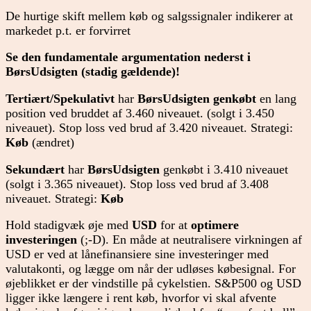
De hurtige skift mellem køb og salgssignaler indikerer at
markedet p.t. er forvirret
Se den fundamentale argumentation nederst i
BørsUdsigten (stadig gældende)!
Tertiært/Spekulativt
har
BørsUdsigten genkøbt
en lang
position ved bruddet af 3.460 niveauet. (solgt i 3.450
niveauet). Stop loss ved brud af 3.420 niveauet. Strategi:
Køb
(ændret)
Sekundært
har
BørsUdsigten
genkøbt i 3.410 niveauet
(solgt i 3.365 niveauet). Stop loss ved brud af 3.408
niveauet. Strategi:
Køb
Hold stadigvæk øje med
USD
for at
optimere
investeringen
(;-D). En måde at neutralisere virkningen af
USD er ved at lånefinansiere sine investeringer med
valutakonti, og lægge om når der udløses købesignal. For
øjeblikket er der vindstille på cykelstien. S&P500 og USD
ligger ikke længere i rent køb, hvorfor vi skal afvente