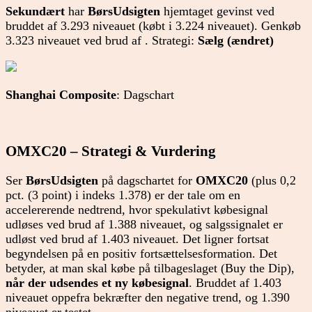
Sekundært
har
BørsUdsigten
hjemtaget gevinst ved
bruddet af 3.293 niveauet (købt i 3.224 niveauet). Genkøb
3.323 niveauet ved brud af . Strategi:
Sælg (ændret)
Shanghai Composite
: Dagschart
OMXC20 – Strategi & Vurdering
Ser
BørsUdsigten
på dagschartet for
OMXC20
(plus 0,2
pct. (3 point) i indeks 1.378) er der tale om en
accelererende nedtrend, hvor spekulativt købesignal
udløses ved brud af 1.388 niveauet, og salgssignalet er
udløst ved brud af 1.403 niveauet. Det ligner fortsat
begyndelsen på en positiv fortsættelsesformation. Det
betyder, at man skal købe på tilbageslaget (Buy the Dip),
når der udsendes et ny købesignal
. Bruddet af 1.403
niveauet oppefra bekræfter den negative trend, og 1.390