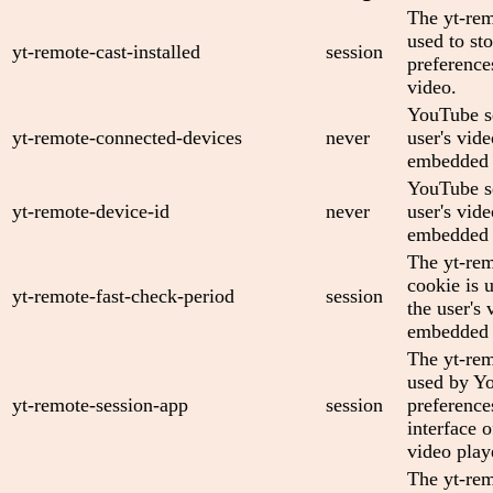
The yt-rem
used to sto
yt-remote-cast-installed
session
preferenc
video.
YouTube se
yt-remote-connected-devices
never
user's vid
embedded 
YouTube se
yt-remote-device-id
never
user's vid
embedded 
The yt-rem
cookie is 
yt-remote-fast-check-period
session
the user's 
embedded 
The yt-rem
used by Yo
yt-remote-session-app
session
preference
interface
video play
The yt-rem