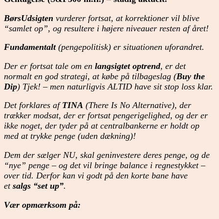
BørsUdsigten
vurderer fortsat, at korrektioner vil blive
“samlet op”, og resultere i højere niveauer resten af året!
Fundamentalt
(pengepolitisk) er situationen uforandret.
Der er fortsat tale om en
langsigtet optrend
, er det
normalt en god strategi, at købe på tilbageslag (
Buy the
Dip
) Tjek! – men naturligvis ALTID have sit stop loss klar.
Det forklares af
TINA
(There Is No Alternative), der
trækker modsat, der er fortsat pengerigelighed, og der er
ikke noget, der tyder på at centralbankerne er holdt op
med at trykke penge (uden dækning)!
Dem der sælger NU, skal geninvestere deres penge, og de
“nye” penge – og det vil bringe balance i regnestykket –
over tid. Derfor kan vi godt på den korte bane have
et
salgs “set up”
.
Vær opmærksom på: