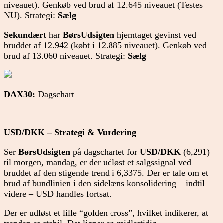
niveauet). Genkøb ved brud af 12.645 niveauet (Testes
NU). Strategi:
Sælg
Sekundært
har
BørsUdsigten
hjemtaget gevinst ved
bruddet af 12.942 (købt i 12.885 niveauet). Genkøb ved
brud af 13.060 niveauet. Strategi:
Sælg
DAX30:
Dagschart
USD/DKK – Strategi & Vurdering
Ser
BørsUdsigten
på dagschartet for
USD/DKK
(6,291)
til morgen, mandag, er der udløst et salgssignal ved
bruddet af den stigende trend i 6,3375. Der er tale om et
brud af bundlinien i den sidelæns konsolidering – indtil
videre – USD handles fortsat.
Der er udløst et lille “golden cross”, hvilket indikerer, at