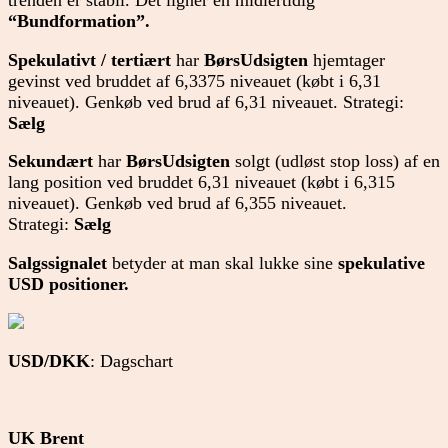
trenden er stabil. Det ligner en midlertidig
“Bundformation”.
Spekulativt / tertiært
har
BørsUdsigten
hjemtager
gevinst ved bruddet af 6,3375 niveauet (købt i 6,31
niveauet). Genkøb ved brud af 6,31 niveauet. Strategi:
Sælg
Sekundært
har
BørsUdsigten
solgt (udløst stop loss) af en
lang position ved bruddet 6,31 niveauet (købt i 6,315
niveauet). Genkøb ved brud af 6,355 niveauet.
Strategi:
Sælg
Salgssignalet
betyder at man skal lukke sine
spekulative
USD positioner.
USD/DKK
: Dagschart
UK Brent