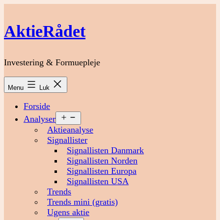
Fortsæt
til
AktieRådet
indhold
Investering & Formuepleje
Menu
Luk
Forside
Åbn
Analyser
menu
Aktieanalyse
Signallister
Signallisten Danmark
Signallisten Norden
Signallisten Europa
Signallisten USA
Trends
Trends mini (gratis)
Ugens aktie