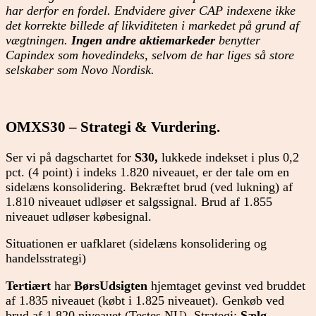
har derfor en fordel. Endvidere giver CAP indexene ikke
det korrekte billede af likviditeten i markedet på grund af
vægtningen.
Ingen andre aktiemarkeder
benytter
Capindex som hovedindeks, selvom de har liges så store
selskaber som Novo Nordisk.
OMXS30 – Strategi & Vurdering.
Ser vi på dagschartet for
S30,
lukkede indekset i plus 0,2
pct. (4 point) i indeks 1.820 niveauet, er der tale om en
sidelæns konsolidering. Bekræftet brud (ved lukning) af
1.810 niveauet udløser et salgssignal. Brud af 1.855
niveauet udløser købesignal.
Situationen er uafklaret (sidelæns konsolidering og
handelsstrategi)
Tertiært
har
BørsUdsigten
hjemtaget gevinst ved bruddet
af 1.835 niveauet (købt i 1.825 niveauet). Genkøb ved
brud af 1.820 niveauet (Testes NU). Strategi:
Sælg