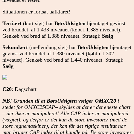
niveauet er testet.
Situationen er fortsat uafklaret!
Tertiært
(kort sigt) har
BørsUdsigten
hjemtaget gevinst
ved bruddet af 1.433 niveauet (købt i 1.385 niveauet).
Genkøb ved brud af 1.388 niveauet. Strategi:
Sælg
Sekundært
(mellemlang sigt) har
BørsUdsigten
hjemtaget
gevinst ved bruddet af 1.380 niveauet (købt i 1.302
niveauet). Genkøb ved brud af 1.440 niveauet. Strategi:
Sælg
C20
: Dagschart
NB! Grunden til at BørsUdsigten vælger OMXC20
i
stedet for OMXC25CAP– skyldes at det er det eneste chart
– der ikke er manipuleret! Alle CAP index er manipulered
(vægtet), og derfor er det kun de store investorer (med de
store regnemaskiner), der kan får det rigtige resultat når
man bruger CAP index til at handle på. De store investorer