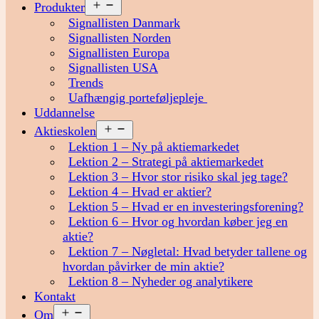
Åbn
Produkter
menu
Signallisten Danmark
Signallisten Norden
Signallisten Europa
Signallisten USA
Trends
Uafhængig porteføljepleje
Uddannelse
Åbn
Aktieskolen
menu
Lektion 1 – Ny på aktiemarkedet
Lektion 2 – Strategi på aktiemarkedet
Lektion 3 – Hvor stor risiko skal jeg tage?
Lektion 4 – Hvad er aktier?
Lektion 5 – Hvad er en investeringsforening?
Lektion 6 – Hvor og hvordan køber jeg en
aktie?
Lektion 7 – Nøgletal: Hvad betyder tallene og
hvordan påvirker de min aktie?
Lektion 8 – Nyheder og analytikere
Kontakt
Åbn
Om