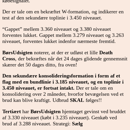
købesignalet.
Der er tale om en bekræftet W-formation, og indikerer en
test af den sekundære toplinie i 3.450 niveauet.
“Gappet” mellem 3.360 niveauet og 3.380 niveauet
forventes lukket. Gappet mellem 3.279 niveauet og 3.263
niveauet, forventes lukket indenfor nærmeste fremtid.
BørsUdsigten
noterer, at der er udløst et lille
Death
Cross
, der bekræftes når det 24 dages glidende gennemsnit
skærer det 50 dages ditto, fra oven!
Den sekundære konsolideringsformation
i form af et
flag med en bundlinie i 3.185 niveauet, og en toplinie i
3.450 niveauet, er fortsat intakt.
Der er tale om en
konsolidering over 2 måneder, hvorfor bevægelsen ved et
brud kan blive kraftigt. Udbrud
SKAL
følges!!
Tertiært
har
BørsUdsigten
hjemtaget gevinst ved bruddet
af 3.330 niveauet (købt i 3.235 niveauet). Genkøb ved
brud af 3.288 niveauet. Strategi:
Sælg