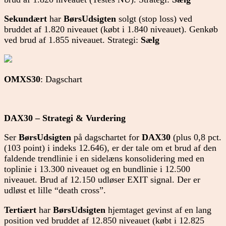
Sekundært
har
BørsUdsigten
solgt (stop loss) ved
bruddet af 1.820 niveauet (købt i 1.840 niveauet). Genkøb
ved brud af 1.855 niveauet. Strategi:
Sælg
OMXS30
: Dagschart
DAX30 – Strategi & Vurdering
Ser
BørsUdsigten
på dagschartet for
DAX30
(plus 0,8 pct.
(103 point) i indeks 12.646), er der tale om et brud af den
faldende trendlinie i en sidelæns konsolidering med en
toplinie i 13.300 niveauet og en bundlinie i 12.500
niveauet. Brud af 12.150 udløser EXIT signal. Der er
udløst et lille “death cross”.
Tertiært
har
BørsUdsigten
hjemtaget gevinst af en lang
position ved bruddet af 12.850 niveauet (købt i 12.825