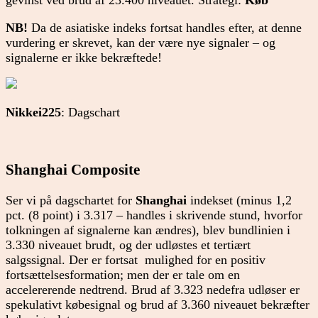
gevinst ved brud af 23.400 niveauet. Strategi:
Køb
NB!
Da de asiatiske indeks fortsat handles efter, at denne
vurdering er skrevet, kan der være nye signaler – og
signalerne er ikke bekræftede!
Nikkei225
: Dagschart
Shanghai Composite
Ser vi på dagschartet for
Shanghai
indekset (minus 1,2
pct. (8 point) i 3.317 – handles i skrivende stund, hvorfor
tolkningen af signalerne kan ændres), blev bundlinien i
3.330 niveauet brudt, og der udløstes et tertiært
salgssignal. Der er fortsat mulighed for en positiv
fortsættelsesformation; men der er tale om en
accelererende nedtrend. Brud af 3.323 nedefra udløser er
spekulativt købesignal og brud af 3.360 niveauet bekræfter