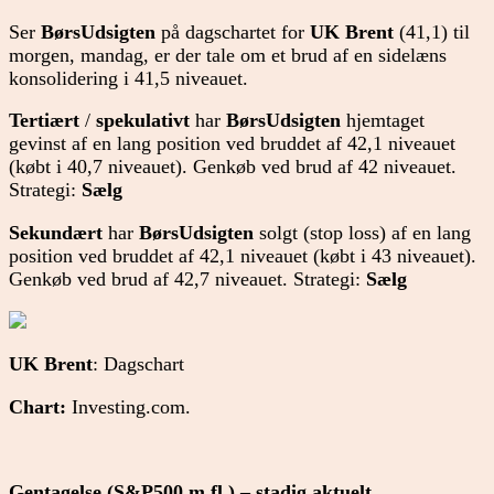
Ser
BørsUdsigten
på dagschartet for
UK Brent
(41,1) til
morgen, mandag, er der tale om et brud af en sidelæns
konsolidering i 41,5 niveauet.
Tertiært
/
spekulativt
har
BørsUdsigten
hjemtaget
gevinst af en lang position ved bruddet af 42,1 niveauet
(købt i 40,7 niveauet). Genkøb ved brud af 42 niveauet.
Strategi:
Sælg
Sekundært
har
BørsUdsigten
solgt (stop loss) af en lang
position ved bruddet af 42,1 niveauet (købt i 43 niveauet).
Genkøb ved brud af 42,7 niveauet. Strategi:
Sælg
UK Brent
: Dagschart
Chart:
Investing.com.
Gentagelse (S&P500 m.fl.) – stadig aktuelt.