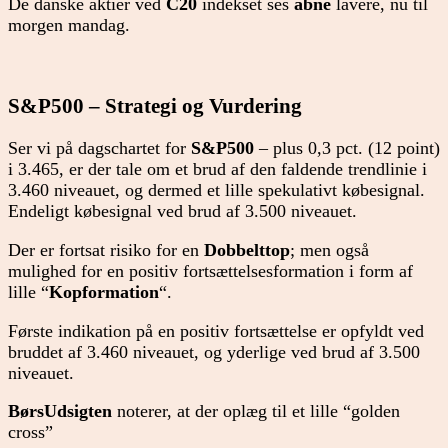
De danske aktier ved
C20
indekset ses
åbne
lavere, nu til
morgen mandag.
S&P500 – Strategi og Vurdering
Ser vi på dagschartet for
S&P500
– plus 0,3 pct. (12 point)
i 3.465, er der tale om et brud af den faldende trendlinie i
3.460 niveauet, og dermed et lille spekulativt købesignal.
Endeligt købesignal ved brud af 3.500 niveauet.
Der er fortsat risiko for en
Dobbelttop
; men også
mulighed for en positiv fortsættelsesformation i form af
lille “
Kopformation
“.
Første indikation på en positiv fortsættelse er opfyldt ved
bruddet af 3.460 niveauet, og yderlige ved brud af 3.500
niveauet.
BørsUdsigten
noterer, at der oplæg til et lille “golden
cross”