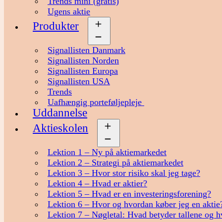
Trends mini (gratis)
Ugens aktie
Produkter
Åbn
menu
Signallisten Danmark
Signallisten Norden
Signallisten Europa
Signallisten USA
Trends
Uafhængig porteføljepleje
Uddannelse
Aktieskolen
Åbn
menu
Lektion 1 – Ny på aktiemarkedet
Lektion 2 – Strategi på aktiemarkedet
Lektion 3 – Hvor stor risiko skal jeg tage?
Lektion 4 – Hvad er aktier?
Lektion 5 – Hvad er en investeringsforening?
Lektion 6 – Hvor og hvordan køber jeg en aktie
Lektion 7 – Nøgletal: Hvad betyder tallene og h