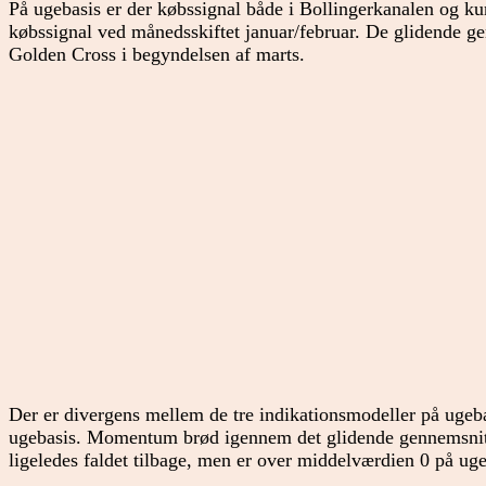
På ugebasis er der købssignal både i Bollingerkanalen og ku
købssignal ved månedsskiftet januar/februar. De glidende ge
Golden Cross i begyndelsen af marts.
Der er divergens mellem de tre indikationsmodeller på ugeba
ugebasis. Momentum brød igennem det glidende gennemsnit
ligeledes faldet tilbage, men er over middelværdien 0 på ug