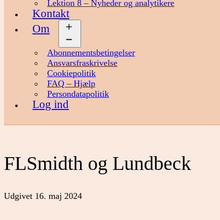
Lektion 8 – Nyheder og analytikere
Kontakt
Om
Åbn
menu
Abonnementsbetingelser
Ansvarsfraskrivelse
Cookiepolitik
FAQ – Hjælp
Persondatapolitik
Log ind
FLSmidth og Lundbeck
Udgivet
16. maj 2024