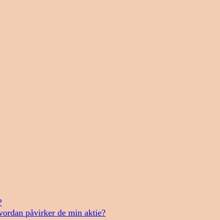
?
vordan påvirker de min aktie?