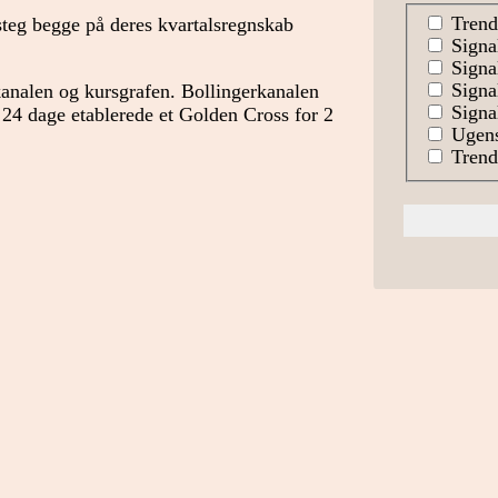
Trend
steg begge på deres kvartalsregnskab
Signa
Signal
Signa
kanalen og kursgrafen. Bollingerkanalen
Signal
 24 dage etablerede et Golden Cross for 2
Ugens
Trends