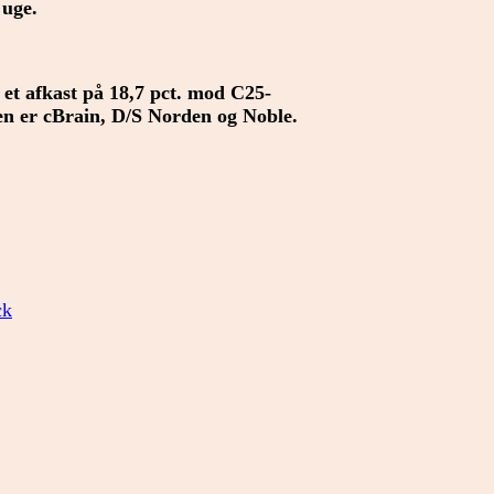
 uge.
 et afkast på 18,7 pct. mod C25-
sten er cBrain, D/S Norden og Noble.
ck