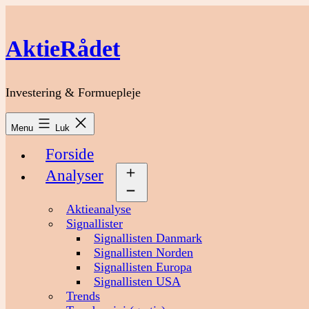
Fortsæt
til
indhold
AktieRådet
Investering & Formuepleje
Menu
Luk
Forside
Analyser
Åbn
menu
Aktieanalyse
Signallister
Signallisten Danmark
Signallisten Norden
Signallisten Europa
Signallisten USA
Trends