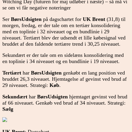
Witching Day (futuren for maj udløber i næste) – så må vi
se om vi får negative noteringer
Ser
BørsUdsigten
på dagschartet for
UK Brent
(31,8) til
morgen, fredag, er der tale om en tertiær konsolidering
med en toplinie i 32 niveauet og en bundlinie i 29
niveauet. Tertiært blev der udsendt et lille købesignal ved
bruddet af den faldende tertiære trend i 30,25 niveauet.
Sekundært er der tale om en sidelæns konsolidering med
en toplinie i 34 niveauet og en bundlinie i 19 niveauet.
Tertiært
har
BørsUdsigten
genkøbt en lang position ved
bruddet 26,3 niveauet. Hjemtagelse af gevinst ved brud af
29 niveauet. Strategi:
Køb
.
Sekundært
har
BørsUdsigten
hjemtaget gevinst ved brud
af 66 niveauet. Genkøb ved brud af 34 niveauet. Strategi:
Sælg
UK Brent
: Dagschart