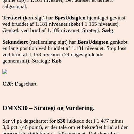
salgssignal.
Tertiært
(kort sigt) har
BørsUdsigten
hjemtaget gevinst
ved bruddet af 1.181 niveauet (købt i 1.155 niveauet).
Genkøb ved brud af 1.189 niveauet. Strategi:
Sælg
Sekundært
(mellemlang sigt) har
BørsUdsigten
genkøbt
en lang position ved bruddet af 1.181 niveauet. Stop loss
ved brud af 1.153 niveauet (24 dages glidende
gennemsnit). Strategi:
Køb
C20
: Dagschart
OMXS30 – Strategi og Vurdering.
Ser vi på dagschartet for
S30
lukkede det i 1.477 minus
3,0 pct. (46 point), er der tale om et bekræftet brud af den
horisontale støttelinie i 1.505 niveauet. Det sker efter