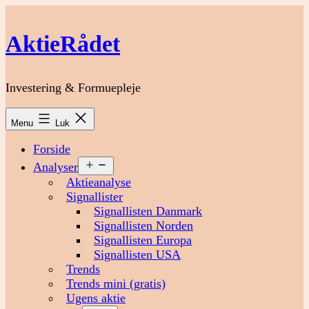
Fortsæt
til
AktieRådet
indhold
Investering & Formuepleje
Menu
Luk
Forside
Åbn
Analyser
menu
Aktieanalyse
Signallister
Signallisten Danmark
Signallisten Norden
Signallisten Europa
Signallisten USA
Trends
Trends mini (gratis)
Ugens aktie