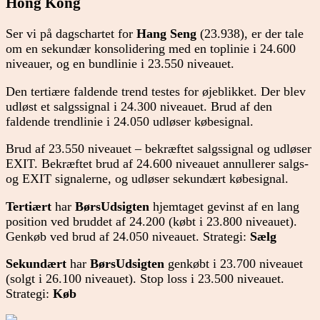
Hong Kong
Ser vi på dagschartet for
Hang Seng
(23.938), er der tale
om en sekundær konsolidering med en toplinie i 24.600
niveauer, og en bundlinie i 23.550 niveauet.
Den tertiære faldende trend testes for øjeblikket. Der blev
udløst et salgssignal i 24.300 niveauet. Brud af den
faldende trendlinie i 24.050 udløser købesignal.
Brud af 23.550 niveauet – bekræftet salgssignal og udløser
EXIT. Bekræftet brud af 24.600 niveauet annullerer salgs-
og EXIT signalerne, og udløser sekundært købesignal.
Tertiært
har
BørsUdsigten
hjemtaget gevinst af en lang
position ved bruddet af 24.200 (købt i 23.800 niveauet).
Genkøb ved brud af 24.050 niveauet. Strategi:
Sælg
Sekundært
har
BørsUdsigten
genkøbt i 23.700 niveauet
(solgt i 26.100 niveauet). Stop loss i 23.500 niveauet.
Strategi:
Køb