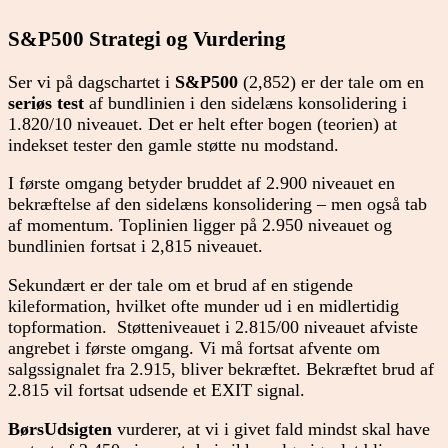
S&P500 Strategi og
Vurdering
Ser vi på dagschartet i
S&P500
(2,852) er der tale om en
seriøs test
af bundlinien i den sidelæns konsolidering i
1.820/10 niveauet. Det er helt efter bogen (teorien) at
indekset tester den gamle støtte nu modstand.
I første omgang betyder bruddet af 2.900 niveauet en
bekræftelse af den sidelæns konsolidering – men også tab
af momentum. Toplinien ligger på 2.950 niveauet og
bundlinien fortsat i 2,815 niveauet.
Sekundært er der tale om et brud af en stigende
kileformation, hvilket ofte munder ud i en midlertidig
topformation. Støtteniveauet i 2.815/00 niveauet afviste
angrebet i første omgang. Vi må fortsat afvente om
salgssignalet fra 2.915, bliver bekræftet. Bekræftet brud af
2.815 vil fortsat udsende et EXIT signal.
BørsUdsigten
vurderer, at vi i givet fald mindst skal have