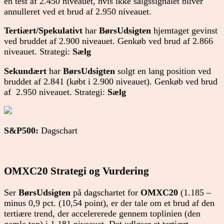
en test af 2.450 niveauet, hvis ikke salgssignalet bliver
annulleret ved et brud af 2.950 niveauet.
Tertiært/
Spekulativt
har
BørsUdsigten
hjemtaget gevinst
ved bruddet af 2.900 niveauet. Genkøb ved brud af 2.866
niveauet. Strategi:
Sælg
Sekundært
har
BørsUdsigten
solgt en lang position ved
bruddet af 2.841 (købt i 2.900 niveauet). Genkøb ved brud
af 2.950 niveauet. Strategi:
Sælg
S&P500:
Dagschart
OMXC20 Strategi og Vurdering
Ser
BørsUdsigten
på dagschartet for
OMXC20
(1.185 –
minus 0,9 pct. (10,54 point), er der tale om et brud af den
tertiære trend, der accelererede gennem toplinien (den
gamle top) i 1.181 niveauet, Det udløser et tertiært