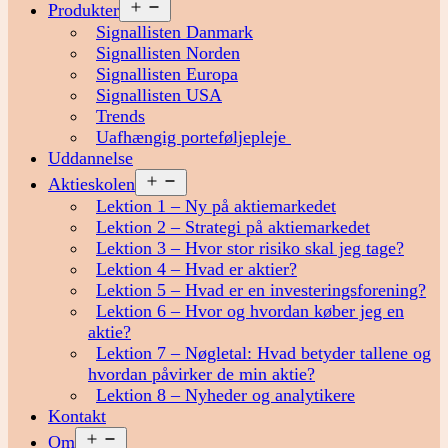
Åbn
Produkter
menu
Signallisten Danmark
Signallisten Norden
Signallisten Europa
Signallisten USA
Trends
Uafhængig porteføljepleje
Uddannelse
Åbn
Aktieskolen
menu
Lektion 1 – Ny på aktiemarkedet
Lektion 2 – Strategi på aktiemarkedet
Lektion 3 – Hvor stor risiko skal jeg tage?
Lektion 4 – Hvad er aktier?
Lektion 5 – Hvad er en investeringsforening?
Lektion 6 – Hvor og hvordan køber jeg en
aktie?
Lektion 7 – Nøgletal: Hvad betyder tallene og
hvordan påvirker de min aktie?
Lektion 8 – Nyheder og analytikere
Kontakt
Åbn
Om