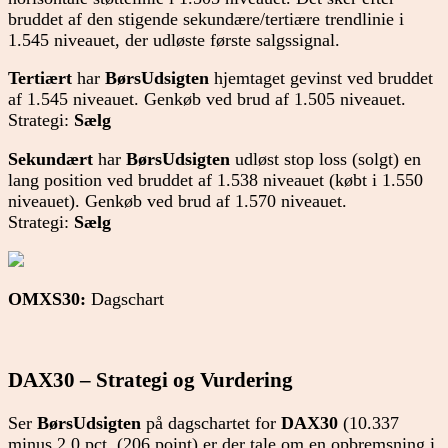
bruddet af den stigende sekundære/tertiære trendlinie i
1.545 niveauet, der udløste første salgssignal.
Tertiært
har
BørsUdsigten
hjemtaget gevinst ved bruddet
af 1.545 niveauet. Genkøb ved brud af 1.505 niveauet.
Strategi:
Sælg
Sekundært
har
BørsUdsigten
udløst stop loss (solgt) en
lang position ved bruddet af 1.538 niveauet (købt i 1.550
niveauet). Genkøb ved brud af 1.570 niveauet.
Strategi:
Sælg
OMXS30:
Dagschart
DAX30 – Strategi og Vurdering
Ser
BørsUdsigten
på dagschartet for
DAX30
(10.337
minus 2,0 pct. (206 point) er der tale om en opbremsning i