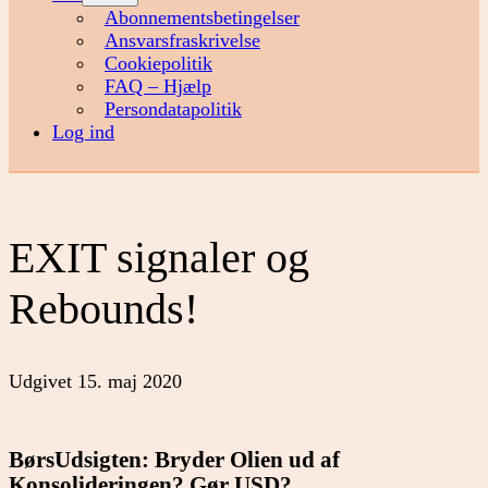
menu
Abonnementsbetingelser
Ansvarsfraskrivelse
Cookiepolitik
FAQ – Hjælp
Persondatapolitik
Log ind
EXIT signaler og
Rebounds!
Udgivet
15. maj 2020
BørsUdsigten: Bryder Olien ud af
Konsolideringen? Gør USD?