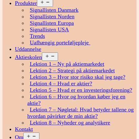
Åbn
Produkter
menu
Signallisten Danmark
Signallisten Norden
Signallisten Europa
Signallisten USA
Trends
Uafhængig porteføljepleje
Uddannelse
Åbn
Aktieskolen
menu
Lektion 1 – Ny på aktiemarkedet
Lektion 2 – Strategi på aktiemarkedet
Lektion 3 – Hvor stor risiko skal jeg tage?
Lektion 4 – Hvad er aktier?
Lektion 5 – Hvad er en investeringsforening?
Lektion 6 – Hvor og hvordan køber jeg en
aktie?
Lektion 7 – Nøgletal: Hvad betyder tallene og
hvordan påvirker de min aktie?
Lektion 8 – Nyheder og analytikere
Kontakt
Åbn
Om