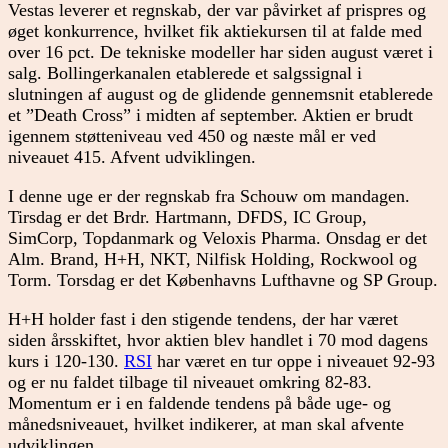
Vestas leverer et regnskab, der var påvirket af prispres og
øget konkurrence, hvilket fik aktiekursen til at falde med
over 16 pct. De tekniske modeller har siden august været i
salg. Bollingerkanalen etablerede et salgssignal i
slutningen af august og de glidende gennemsnit etablerede
et ”Death Cross” i midten af september. Aktien er brudt
igennem støtteniveau ved 450 og næste mål er ved
niveauet 415. Afvent udviklingen.
I denne uge er der regnskab fra Schouw om mandagen.
Tirsdag er det Brdr. Hartmann, DFDS, IC Group,
SimCorp, Topdanmark og Veloxis Pharma. Onsdag er det
Alm. Brand, H+H, NKT, Nilfisk Holding, Rockwool og
Torm. Torsdag er det Københavns Lufthavne og SP Group.
H+H holder fast i den stigende tendens, der har været
siden årsskiftet, hvor aktien blev handlet i 70 mod dagens
kurs i 120-130.
RSI
har været en tur oppe i niveauet 92-93
og er nu faldet tilbage til niveauet omkring 82-83.
Momentum er i en faldende tendens på både uge- og
månedsniveauet, hvilket indikerer, at man skal afvente
udviklingen.