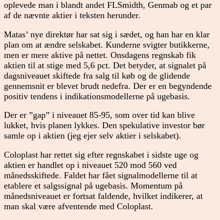
oplevede man i blandt andet FLSmidth, Genmab og et par
af de nævnte aktier i teksten herunder.
Matas’ nye direktør har sat sig i sædet, og han har en klar
plan om at ændre selskabet. Kunderne svigter butikkerne,
men er mere aktive på nettet. Onsdagens regnskab fik
aktien til at stige med 5,6 pct. Det betyder, at signalet på
dagsniveauet skiftede fra salg til køb og de glidende
gennemsnit er blevet brudt nedefra. Der er en begyndende
positiv tendens i indikationsmodellerne på ugebasis.
Der er ”gap” i niveauet 85-95, som over tid kan blive
lukket, hvis planen lykkes. Den spekulative investor bør
samle op i aktien (jeg ejer selv aktier i selskabet).
Coloplast har rettet sig efter regnskabet i sidste uge og
aktien er handlet op i niveauet 520 mod 560 ved
månedsskiftede. Faldet har fået signalmodellerne til at
etablere et salgssignal på ugebasis. Momentum på
månedsniveauet er fortsat faldende, hvilket indikerer, at
man skal være afventende med Coloplast.