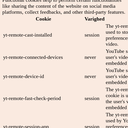
like sharing the content of the website on social media
platforms, collect feedbacks, and other third-party features.
Cookie
Varighed
The yt-rem
used to sto
yt-remote-cast-installed
session
preferenc
video.
YouTube se
yt-remote-connected-devices
never
user's vid
embedded 
YouTube se
yt-remote-device-id
never
user's vid
embedded 
The yt-rem
cookie is 
yt-remote-fast-check-period
session
the user's 
embedded 
The yt-rem
used by Yo
yt-remote-session-app
session
preference