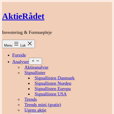
Fortsæt
til
AktieRådet
indhold
Investering & Formuepleje
Menu
Luk
Forside
Åbn
Analyser
menu
Aktieanalyse
Signallister
Signallisten Danmark
Signallisten Norden
Signallisten Europa
Signallisten USA
Trends
Trends mini (gratis)
Ugens aktie