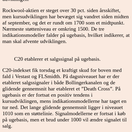
Rockwool-aktien er steget over 30 pct. siden årsskiftet,
men kursudviklingen har bevæget sig vandret siden midten
af september, og det er rundt om 1700 som et midtpunkt.
Nærmeste støtteniveau er omkring 1500. De tre
indikationsmodeller falder på ugebasis, hvilket indikerer, at
man skal afvente udviklingen.
C20 etablerer et salgssignal på ugebasis.
C20-indekset fik torsdag et kraftigt skud for boven med
fald i Vestast og FLSmidth. På dagsniveauet har er der
etableret salgssignaler i både Bollingerkanalen og de
glidende gennemsnit har etableret et ”Death Cross”. På
ugebasis er der fortsat en positiv tendens i
kursudviklingen, mens indikationsmodellerne har taget en
tur ned. Det lange glidende gennemsnit ligger i niveauet
1010 som en støttelinie. Signalmodellerne er fortsat i køb
på ugebasis, men et brud under 1000 vil ændre signalet til
salg.