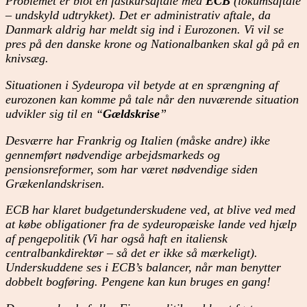
Problemet er blot en fastkursaftale med
ECB
(lokumsaftale
– undskyld udtrykket). Det er administrativ aftale, da
Danmark aldrig har meldt sig ind i Eurozonen. Vi vil se
pres på den danske krone og Nationalbanken skal gå på en
knivsæg.
Situationen i Sydeuropa vil betyde at en sprængning af
eurozonen kan komme på tale når den nuværende situation
udvikler sig til en “
Gældskrise
”
Desværre har Frankrig og Italien (måske andre) ikke
gennemført nødvendige arbejdsmarkeds og
pensionsreformer, som har været nødvendige siden
Grækenlandskrisen.
ECB har klaret budgetunderskudene ved, at blive ved med
at købe obligationer fra de sydeuropæiske lande ved hjælp
af pengepolitik (Vi har også haft en italiensk
centralbankdirektør – så det er ikke så mærkeligt).
Underskuddene ses i ECB’s balancer, når man benytter
dobbelt bogføring. Pengene kan kun bruges en gang!