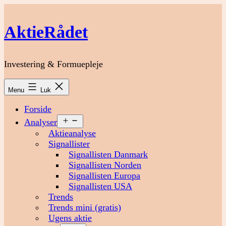
Fortsæt
til
AktieRådet
indhold
Investering & Formuepleje
Menu
Luk
Forside
Åbn
Analyser
menu
Aktieanalyse
Signallister
Signallisten Danmark
Signallisten Norden
Signallisten Europa
Signallisten USA
Trends
Trends mini (gratis)
Ugens aktie