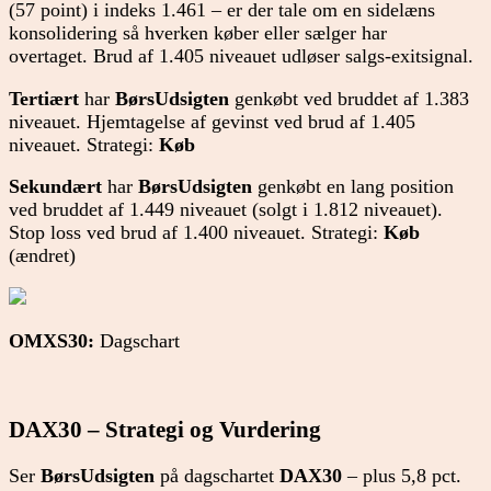
(57 point) i indeks 1.461 – er der tale om en sidelæns
konsolidering så hverken køber eller sælger har
overtaget. Brud af 1.405 niveauet udløser salgs-exitsignal.
Tertiært
har
BørsUdsigten
genkøbt ved bruddet af 1.383
niveauet. Hjemtagelse af gevinst ved brud af 1.405
niveauet. Strategi:
Køb
Sekundært
har
BørsUdsigten
genkøbt en lang position
ved bruddet af 1.449 niveauet (solgt i 1.812 niveauet).
Stop loss ved brud af 1.400 niveauet. Strategi:
Køb
(ændret)
OMXS30:
Dagschart
DAX30 – Strategi og Vurdering
Ser
BørsUdsigten
på dagschartet
DAX30
– plus 5,8 pct.