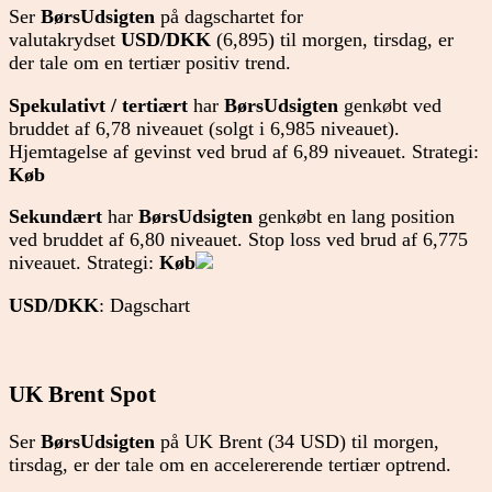
Ser
BørsUdsigten
på dagschartet for
valutakrydset
USD/DKK
(6,895) til morgen, tirsdag, er
der tale om en tertiær positiv trend.
Spekulativt / tertiært
har
BørsUdsigten
genkøbt ved
bruddet af 6,78 niveauet (solgt i 6,985 niveauet).
Hjemtagelse af gevinst ved brud af 6,89 niveauet. Strategi:
Køb
Sekundært
har
BørsUdsigten
genkøbt en lang position
ved bruddet af 6,80 niveauet. Stop loss ved brud af 6,775
niveauet. Strategi:
Køb
USD/DKK
: Dagschart
UK Brent Spot
Ser
BørsUdsigten
på UK Brent (34 USD) til morgen,
tirsdag, er der tale om en accelererende tertiær optrend.