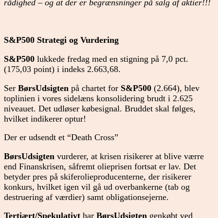
rådighed – og at der er begrænsninger på salg af aktier!!!
S&P500 Strategi og
Vurdering
S&P500
lukkede fredag med en stigning på 7,0 pct.
(175,03 point) i indeks 2.663,68.
Ser
BørsUdsigten
på chartet for
S&P500
(2.664), blev
toplinien i vores sidelæns konsolidering brudt i 2.625
niveauet. Det udløser købesignal. Bruddet skal følges,
hvilket indikerer optur!
Der er udsendt et “Death Cross”
BørsUdsigten
vurderer, at krisen risikerer at blive værre
end Finanskrisen, såfremt olieprisen fortsat er lav. Det
betyder pres på skiferolieproducenterne, der risikerer
konkurs, hvilket igen vil gå ud overbankerne (tab og
destruering af værdier) samt obligationsejerne.
Tertiært/
Spekulativt
har
BørsUdsigten
genkøbt ved