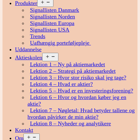
Åbn
Produkter
menu
Signallisten Danmark
Signallisten Norden
Signallisten Europa
Signallisten USA
Trends
Uafhængig porteføljepleje
Uddannelse
Åbn
Aktieskolen
menu
Lektion 1 – Ny på aktiemarkedet
Lektion 2 – Strategi på aktiemarkedet
Lektion 3 – Hvor stor risiko skal jeg tage?
Lektion 4 – Hvad er aktier?
Lektion 5 – Hvad er en investeringsforening?
Lektion 6 – Hvor og hvordan køber jeg en
aktie?
Lektion 7 – Nøgletal: Hvad betyder tallene og
hvordan påvirker de min aktie?
Lektion 8 – Nyheder og analytikere
Kontakt
Åbn
Om