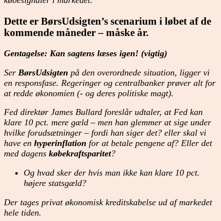
købesignaler i markedet.
Dette er
BørsUdsigten’s
scenarium i løbet af de
kommende måneder – måske år.
Gentagelse: Kan sagtens læses igen! (vigtig)
Ser
BørsUdsigten
på den overordnede situation, ligger vi
en responsfase. Regeringer og centralbanker prøver alt for
at redde økonomien (- og deres politiske magt).
Fed direktør James Bullard foreslår udtaler, at Fed kan
klare 10 pct. mere gæld – men han glemmer at sige under
hvilke forudsætninger – fordi han siger det? eller skal vi
have en
hyperinflation
for at betale pengene af? Eller det
med dagens
købekraftsparitet
?
Og hvad sker der hvis man ikke kan klare 10 pct.
højere statsgæld?
Der tages privat økonomisk kreditskabelse ud af markedet
hele tiden.