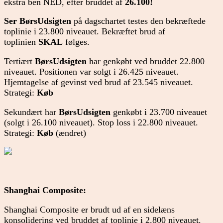
ekstra ben NED, efter bruddet af
26.100!
Ser BørsUdsigten
på dagschartet testes den bekræftede
toplinie i 23.800 niveauet. Bekræftet brud af
toplinien
SKAL
følges.
Tertiært
BørsUdsigten
har genkøbt ved bruddet 22.800
niveauet. Positionen var solgt i 26.425 niveauet.
Hjemtagelse af gevinst ved brud af 23.545 niveauet.
Strategi:
Køb
Sekundært har
BørsUdsigten
genkøbt i 23.700 niveauet
(solgt i 26.100 niveauet). Stop loss i 22.800 niveauet.
Strategi:
Køb
(ændret)
Shanghai Composite:
Shanghai Composite er brudt ud af en sidelæns
konsolidering ved bruddet af toplinie i 2.800 niveauet.