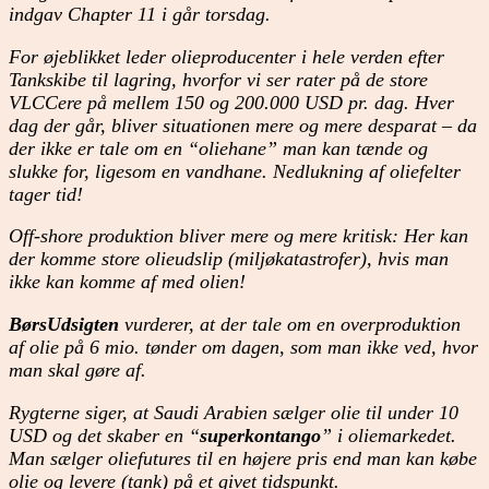
indgav Chapter 11 i går torsdag.
For øjeblikket leder olieproducenter i hele verden efter
Tankskibe til lagring, hvorfor vi ser rater på de store
VLCCere på mellem 150 og 200.000 USD pr. dag. Hver
dag der går, bliver situationen mere og mere desparat – da
der ikke er tale om en “oliehane” man kan tænde og
slukke for, ligesom en vandhane. Nedlukning af oliefelter
tager tid!
Off-shore produktion bliver mere og mere kritisk: Her kan
der komme store olieudslip (miljøkatastrofer), hvis man
ikke kan komme af med olien!
BørsUdsigten
vurderer, at der tale om en overproduktion
af olie på 6 mio. tønder om dagen, som man ikke ved, hvor
man skal gøre af.
Rygterne siger, at Saudi Arabien sælger olie til under 10
USD og det skaber en “
superkontango
” i oliemarkedet.
Man sælger oliefutures til en højere pris end man kan købe
olie og levere (tank) på et givet tidspunkt.