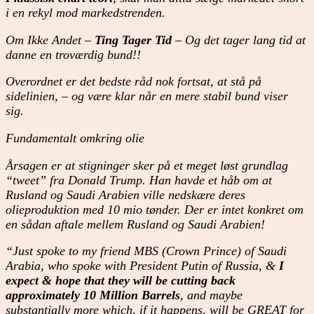
i en rekyl mod markedstrenden.
Om Ikke Andet –
Ting Tager Tid
– Og det tager lang tid at
danne en troværdig bund!!
Overordnet er det bedste råd nok fortsat, at stå på
sidelinien, – og være klar når en mere stabil bund viser
sig.
Fundamentalt omkring olie
Årsagen er at stigninger sker på et meget løst grundlag
“tweet” fra Donald Trump. Han havde et håb om at
Rusland og Saudi Arabien ville nedskære deres
olieproduktion med 10 mio tønder. Der er intet konkret om
en sådan aftale mellem Rusland og Saudi Arabien!
“Just spoke to my friend MBS (Crown Prince) of Saudi
Arabia, who spoke with President Putin of Russia, &
I
expect & hope that they will be cutting back
approximately 10 Million Barrels
, and maybe
substantially more which, if it happens, will be GREAT for