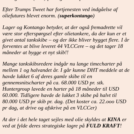
Efter Trumps Tweet har fortjenesten ved indgåelse af
oliefutures blevet enorm. (
superkontango
)
Lager og Kontango betyder, at der også fremadrette vil
være stor efterspørgsel efter olietankere, da der kun er et
givet antal tankskibe – og der ikke bliver bygget flere. I år
forventes at blive leveret 44 VLCCere – og det tager 18
måneder at bygge et nyt skib!!
Mange tankskibsredere indgår nu lange timecharter på
mellem 1 og halvandet år. I går kunne DHT meddele at de
havde lukket 6 af deres gamle skibe til en
gennemsnitscharter på ca. 68.000 USD pr. stk.
Huntergroup lavede en harter på 18 måneder til USD
60.000. Tidligere havde de lukket 3 skibe på halvt til
80.000 USD pr skib pr. dag. (Det koster ca. 22.ooo USD
pr dag, at drive og afskrive på en VLCCer)
At der i det hele taget sejles med olie skyldes at
KINA
er
ved at fylde deres strategiske lagre på
FULD
KRAFT
!