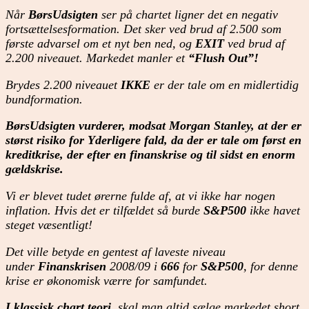
Når
BørsUdsigten
ser på chartet ligner det en negativ
fortsættelsesformation. Det sker ved brud af 2.500 som
første advarsel om et nyt ben ned, og
EXIT
ved brud af
2.200 niveauet. Markedet manler et
“Flush Out”!
Brydes 2.200 niveauet
IKKE
er der tale om en midlertidig
bundformation.
BørsUdsigten vurderer, modsat Morgan Stanley, at der er
størst risiko for Yderligere fald, da der er tale om først en
kreditkrise, der efter en finanskrise og til sidst en enorm
gældskrise.
Vi er blevet tudet ørerne fulde af, at vi ikke har nogen
inflation. Hvis det er tilfældet så burde
S&P500
ikke havet
steget væsentligt!
Det ville betyde en gentest af laveste niveau
under
Finanskrisen
2008/09 i
666
for
S&P500
, for denne
krise er økonomisk værre for samfundet.
I klassisk chart teori
, skal man altid sælge markedet short