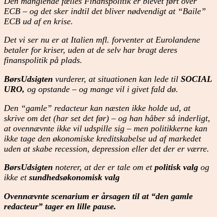
Den manglende fælles Finanspolitik er blevet ført over
ECB – og det sker indtil det bliver nødvendigt at “Baile”
ECB ud af en krise.
Det vi ser nu er at Italien mfl. forventer at Eurolandene
betaler for kriser, uden at de selv har bragt deres
finanspolitik på plads.
BørsUdsigten
vurderer, at situationen kan lede til
SOCIAL
URO,
og opstande – og mange vil i givet fald dø.
Den “gamle” redacteur kan næsten ikke holde ud, at
skrive om det (har set det før) – og han håber så inderligt,
at ovennævnte ikke vil udspille sig – men politikkerne kan
ikke tage den økonomiske kreditskabelse ud af markedet
uden at skabe recession, depression eller det der er værre.
BørsUdsigten
noterer, at der er tale om et
politisk valg
og
ikke et
sundhedsøkonomisk valg
Ovennævnte scenarium er årsagen til at “den gamle
redacteur” tager en lille pause.