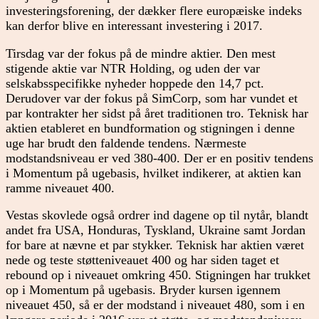
investeringsforening, der dækker flere europæiske indeks
kan derfor blive en interessant investering i 2017.
Tirsdag var der fokus på de mindre aktier. Den mest
stigende aktie var NTR Holding, og uden der var
selskabsspecifikke nyheder hoppede den 14,7 pct.
Derudover var der fokus på SimCorp, som har vundet et
par kontrakter her sidst på året traditionen tro. Teknisk har
aktien etableret en bundformation og stigningen i denne
uge har brudt den faldende tendens. Nærmeste
modstandsniveau er ved 380-400. Der er en positiv tendens
i Momentum på ugebasis, hvilket indikerer, at aktien kan
ramme niveauet 400.
Vestas skovlede også ordrer ind dagene op til nytår, blandt
andet fra USA, Honduras, Tyskland, Ukraine samt Jordan
for bare at nævne et par stykker. Teknisk har aktien været
nede og teste støtteniveauet 400 og har siden taget et
rebound op i niveauet omkring 450. Stigningen har trukket
op i Momentum på ugebasis. Bryder kursen igennem
niveauet 450, så er der modstand i niveauet 480, som i en