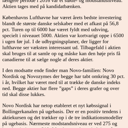
længere periode i 2016 var et støtte- og modstandsniveau.
Aktien tages med på kandidatbænken.
Københavns Lufthavne har været årets bedste investering
blandt de største danske selskaber med et afkast på 56,8
pct. Turen op til 6000 har været fyldt med udsving,
specielt i niveauet 5000. Aktien var kortvarigt oppe i 6500
i ugen før jul. I de udbygningsplaner, der ligger for
lufthavne ser væksten interessant ud. Tilbagefald i aktien
skal bruges til at samle op og måske kan den høje pris få
canadierne til at sælge nogle af deres aktier.
I den modsatte ende finder man Novo-familien: Novo
Nordisk og Novozymes der begge har tabt omkring 30 pct.
i år, hvilket har været med til at trække de danske indeks
ned. Begge aktier har flere ”gaps” i deres grafer og over
tid skal disse lukkes.
Novo Nordisk har netop etableret et nyt købssignal i
Bollingerkanalen på ugebasis. Der er en positiv tendens i
aktiekursen og det trækker op i de tre indikationsmodeller
på ugebasis. Nærmeste modstandsniveau er ved 275 og