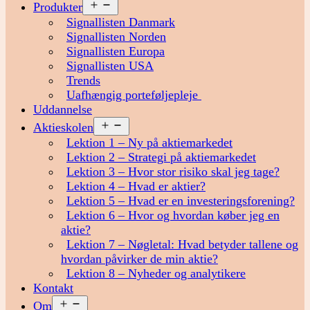
Åbn
Produkter
menu
Signallisten Danmark
Signallisten Norden
Signallisten Europa
Signallisten USA
Trends
Uafhængig porteføljepleje
Uddannelse
Åbn
Aktieskolen
menu
Lektion 1 – Ny på aktiemarkedet
Lektion 2 – Strategi på aktiemarkedet
Lektion 3 – Hvor stor risiko skal jeg tage?
Lektion 4 – Hvad er aktier?
Lektion 5 – Hvad er en investeringsforening?
Lektion 6 – Hvor og hvordan køber jeg en
aktie?
Lektion 7 – Nøgletal: Hvad betyder tallene og
hvordan påvirker de min aktie?
Lektion 8 – Nyheder og analytikere
Kontakt
Åbn
Om