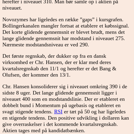
herefter i niveauet 310. Man bør samle op i aktien på
niveauet.
Novozymes har ligeledes en række ”gaps” i kursgrafen.
Bollingerkanalen mangler fortsat at etablere et købssignal.
Det korte glidende gennemsnit er blevet brudt, mens det
lange glidende gennemsnit har modstand i niveauet 275.
Nærmeste modstandsniveau er ved 290.
Det første regnskab, der dukker op fra en dansk
virksomhed er Chr. Hansen, der er klar med deres
kvartalsregnskab den 11/1 og herefter er det Bang &
Olufsen, der kommer den 13/1.
Chr. Hansen konsoliderer sig i niveauet omkring 390 i de
sidste 8 uger. Det lange glidende gennemsnit ligger i
niveauet 400 som en modstandslinie. Der er etableret en
dobbelt bund i Momentum på ugebasis og etableret en
svagt stigende tendens.
RSI
er tæt på 50 og har ligeledes
en stigende tendens. Den positive udvikling i dollaren kan
give overraskelser i det kommende kvartalsregnskab.
Aktien tages med på kandidatbænken.