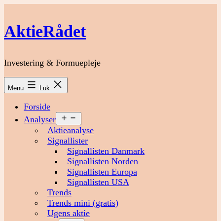
Fortsæt
til
AktieRådet
indhold
Investering & Formuepleje
Menu
Luk
Forside
Åbn
Analyser
menu
Aktieanalyse
Signallister
Signallisten Danmark
Signallisten Norden
Signallisten Europa
Signallisten USA
Trends
Trends mini (gratis)
Ugens aktie