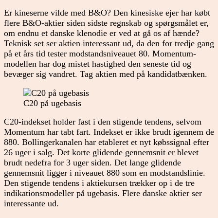
Er kineserne vilde med B&O? Den kinesiske ejer har købt
flere B&O-aktier siden sidste regnskab og spørgsmålet er,
om endnu et danske klenodie er ved at gå os af hænde?
Teknisk set ser aktien interessant ud, da den for tredje gang
på et års tid tester modstandsniveauet 80. Momentum-
modellen har dog mistet hastighed den seneste tid og
bevæger sig vandret. Tag aktien med på kandidatbænken.
C20 på ugebasis
C20-indekset holder fast i den stigende tendens, selvom
Momentum har tabt fart. Indekset er ikke brudt igennem de
880. Bollingerkanalen har etableret et nyt købssignal efter
26 uger i salg. Det korte glidende gennemsnit er blevet
brudt nedefra for 3 uger siden. Det lange glidende
gennemsnit ligger i niveauet 880 som en modstandslinie.
Den stigende tendens i aktiekursen trækker op i de tre
indikationsmodeller på ugebasis. Flere danske aktier ser
interessante ud.