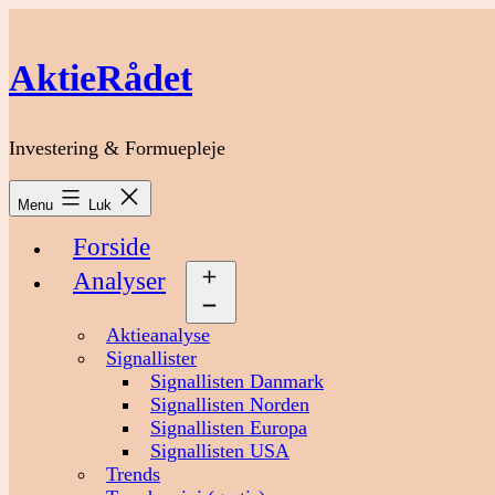
Fortsæt
til
indhold
AktieRådet
Investering & Formuepleje
Menu
Luk
Forside
Analyser
Åbn
menu
Aktieanalyse
Signallister
Signallisten Danmark
Signallisten Norden
Signallisten Europa
Signallisten USA
Trends