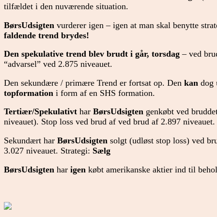
tilfældet i den nuværende situation.
BørsUdsigten
vurderer igen – igen at man skal benytte stra
faldende trend brydes!
Den spekulative trend blev brudt i går, torsdag
– ved brud
“advarsel” ved 2.875 niveauet.
Den sekundære / primære Trend er fortsat op. Den
kan
dog u
topformation
i form af en SHS formation.
Tertiær/Spekulativt
har
BørsUdsigten
genkøbt ved bruddet 
niveauet). Stop loss ved brud af ved brud af 2.897 niveauet.
Sekundært har
BørsUdsigten
solgt (udløst stop loss) ved b
3.027 niveauet. Strategi:
Sælg
BørsUdsigten
har
igen
købt amerikanske aktier ind til beho