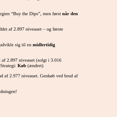
tegien “Buy the Dips”, men først
når den
det af 2.897 niveauet – og første
dvikle sig til en
midlertidig
af 2.897 niveauet (solgt i 3.016
 Strategi:
Køb
(ændret)
rud af 2.977 niveauet. Genkøb ved brud af
ldningen!