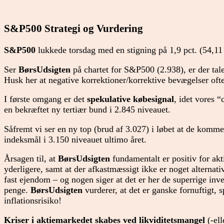
S&P500 Strategi og
Vurdering
S&P500
lukkede torsdag med en stigning på 1,9 pct. (54,11 
Ser
BørsUdsigten
på chartet for S&P500 (2.938), er der ta
Husk her at negative korrektioner/korrektive bevægelser ofte
I første omgang er det
spekulative købesignal
, idet vores “
en bekræftet ny tertiær bund i 2.845 niveauet.
Såfremt vi ser en ny top (brud af 3.027) i løbet at de kom
indeksmål i 3.150 niveauet ultimo året.
Årsagen til, at
BørsUdsigten
fundamentalt er positiv for akti
yderligere, samt at der afkastmæssigt ikke er noget alternativ
fast ejendom – og nogen siger at det er her de superrige inve
penge.
BørsUdsigten
vurderer, at det er ganske fornuftigt, s
inflationsrisiko!
Kriser i aktiemarkedet skabes ved likviditetsmangel
(-ell