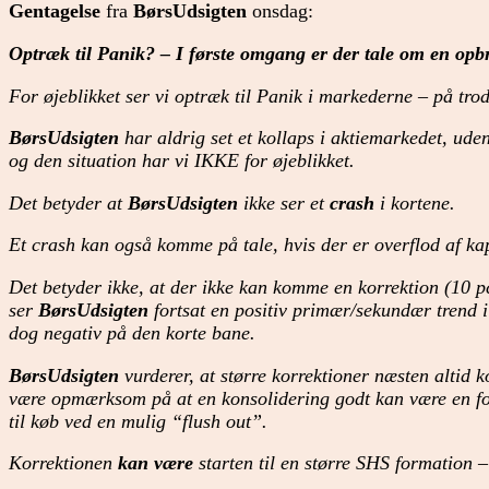
Gentagelse
fra
BørsUdsigten
onsdag:
Optræk til Panik? – I første omgang er der tale om en op
For øjeblikket ser vi optræk til Panik i markederne – på trods 
BørsUdsigten
har aldrig set et kollaps i aktiemarkedet, uden
og den situation har vi IKKE for øjeblikket.
Det betyder at
BørsUdsigten
ikke ser et
crash
i kortene.
Et crash kan også komme på tale, hvis der er overflod af kap
Det betyder ikke, at der ikke kan komme en korrektion (10 pct
ser
BørsUdsigten
fortsat en positiv primær/sekundær trend 
dog negativ på den korte bane.
BørsUdsigten
vurderer, at større korrektioner næsten altid 
være opmærksom på at en konsolidering godt kan være en for
til køb ved en mulig “flush out”.
Korrektionen
kan være
starten til en større SHS formation –