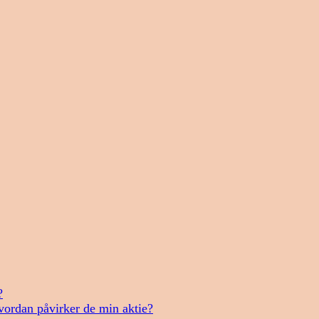
?
vordan påvirker de min aktie?