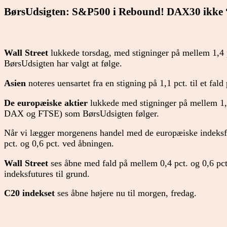
BørsUdsigten: S&P500 i Rebound! DAX30 ikke 
Wall Street
lukkede torsdag, med stigninger på mellem 1,4 pc
BørsUdsigten har valgt at følge.
Asien
noteres uensartet fra en stigning på 1,1 pct. til et fald
De europæiske aktier
lukkede med stigninger på mellem 1,2
DAX og FTSE) som BørsUdsigten følger.
Når vi lægger morgenens handel med de europæiske indeksfut
pct. og 0,6 pct. ved åbningen.
Wall Street
ses åbne med fald på mellem 0,4 pct. og 0,6 pc
indeksfutures til grund.
C20 indekset
ses åbne højere nu til morgen, fredag.