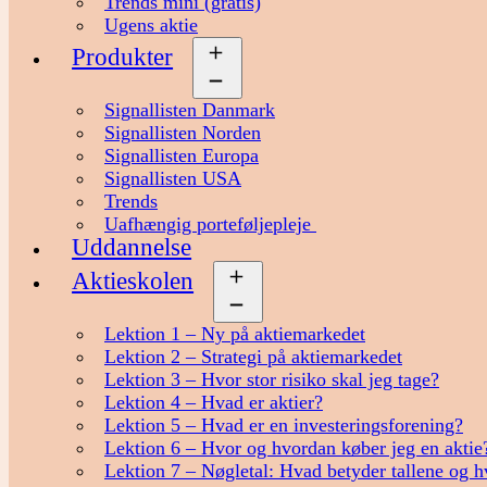
Trends mini (gratis)
Ugens aktie
Produkter
Åbn
menu
Signallisten Danmark
Signallisten Norden
Signallisten Europa
Signallisten USA
Trends
Uafhængig porteføljepleje
Uddannelse
Aktieskolen
Åbn
menu
Lektion 1 – Ny på aktiemarkedet
Lektion 2 – Strategi på aktiemarkedet
Lektion 3 – Hvor stor risiko skal jeg tage?
Lektion 4 – Hvad er aktier?
Lektion 5 – Hvad er en investeringsforening?
Lektion 6 – Hvor og hvordan køber jeg en aktie
Lektion 7 – Nøgletal: Hvad betyder tallene og h