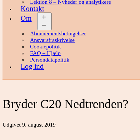
Lektion 8 – Nyheder og analytikere
Kontakt
Om
Åbn
menu
Abonnementsbetingelser
Ansvarsfraskrivelse
Cookiepolitik
FAQ – Hjælp
Persondatapolitik
Log ind
Bryder C20 Nedtrenden?
Udgivet
9. august 2019