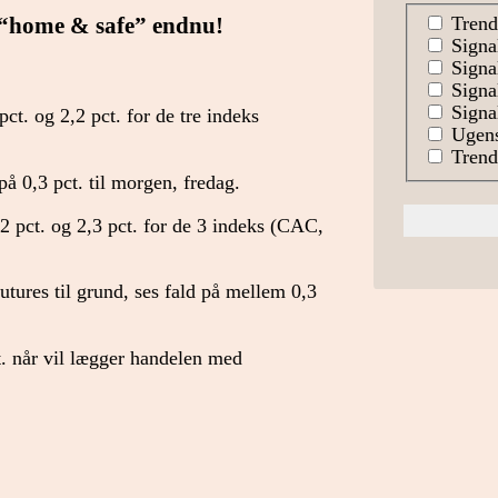
Trend
“home & safe” endnu!
Signa
Signal
Signa
Signal
t. og 2,2 pct. for de tre indeks
Ugens
Trends
 på 0,3 pct. til morgen, fredag.
 pct. og 2,3 pct. for de 3 indeks (CAC,
ures til grund, ses fald på mellem 0,3
t. når vil lægger handelen med