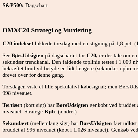
S&P500:
Dagschart
OMXC20 Strategi og Vurdering
C20 indekset
lukkede torsdag med en stigning på 1,8 pct. (1
Ser
BørsUdsigten
på dagschartet for
C20,
er der tale om en
sekundær trendkanal. Den faldende toplinie testes i 1.009 ni
bekræftet brud vil betyde en lidt længere (sekundær opbrems
drevet over for denne gang.
Torsdagen viste et lille spekulativt købesignal; men BørsUds
998 niveauet.
Tertiært
(kort sigt) har
BørsUdsigten
genkøbt ved bruddet a
niveauet. Strategi:
Køb
. (ændret)
Sekundært
(mellemlang sigt) har
BørsUdsigten
fået udløst 
bruddet af 996 niveauet (købt i 1.026 niveauet). Genkøb ved