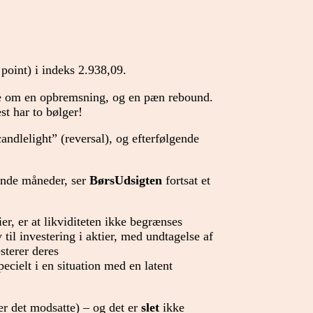
point) i indeks 2.938,09.
le om en opbremsning, og en pæn rebound.
st har to bølger!
candlelight” (reversal), og efterfølgende
mende måneder, ser
BørsUdsigten
fortsat et
er, er at likviditeten ikke begrænses
 til investering i aktier, med undtagelse af
sterer deres
pecielt i en situation med en latent
er det modsatte) – og det er
slet
ikke