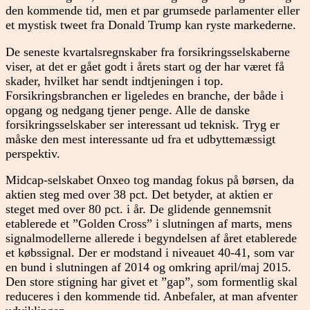
den kommende tid, men et par grumsede parlamenter eller
et mystisk tweet fra Donald Trump kan ryste markederne.
De seneste kvartalsregnskaber fra forsikringsselskaberne
viser, at det er gået godt i årets start og der har været få
skader, hvilket har sendt indtjeningen i top.
Forsikringsbranchen er ligeledes en branche, der både i
opgang og nedgang tjener penge. Alle de danske
forsikringsselskaber ser interessant ud teknisk. Tryg er
måske den mest interessante ud fra et udbyttemæssigt
perspektiv.
Midcap-selskabet Onxeo tog mandag fokus på børsen, da
aktien steg med over 38 pct. Det betyder, at aktien er
steget med over 80 pct. i år. De glidende gennemsnit
etablerede et ”Golden Cross” i slutningen af marts, mens
signalmodellerne allerede i begyndelsen af året etablerede
et købssignal. Der er modstand i niveauet 40-41, som var
en bund i slutningen af 2014 og omkring april/maj 2015.
Den store stigning har givet et ”gap”, som formentlig skal
reduceres i den kommende tid. Anbefaler, at man afventer