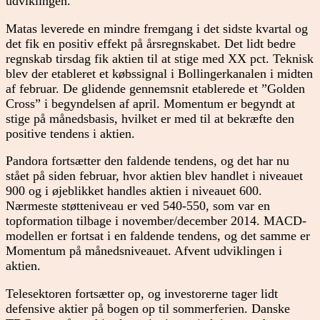
udviklingen.
Matas leverede en mindre fremgang i det sidste kvartal og
det fik en positiv effekt på årsregnskabet. Det lidt bedre
regnskab tirsdag fik aktien til at stige med XX pct. Teknisk
blev der etableret et købssignal i Bollingerkanalen i midten
af februar. De glidende gennemsnit etablerede et ”Golden
Cross” i begyndelsen af april. Momentum er begyndt at
stige på månedsbasis, hvilket er med til at bekræfte den
positive tendens i aktien.
Pandora fortsætter den faldende tendens, og det har nu
stået på siden februar, hvor aktien blev handlet i niveauet
900 og i øjeblikket handles aktien i niveauet 600.
Nærmeste støtteniveau er ved 540-550, som var en
topformation tilbage i november/december 2014. MACD-
modellen er fortsat i en faldende tendens, og det samme er
Momentum på månedsniveauet. Afvent udviklingen i
aktien.
Telesektoren fortsætter op, og investorerne tager lidt
defensive aktier på bogen op til sommerferien. Danske