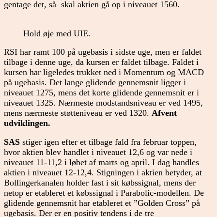
gentage det, så skal aktien gå op i niveauet 1560.
Hold øje med UIE.
RSI har ramt 100 på ugebasis i sidste uge, men er faldet
tilbage i denne uge, da kursen er faldet tilbage. Faldet i
kursen har ligeledes trukket ned i Momentum og MACD
på ugebasis. Det lange glidende gennemsnit ligger i
niveauet 1275, mens det korte glidende gennemsnit er i
niveauet 1325. Nærmeste modstandsniveau er ved 1495,
mens nærmeste støtteniveau er ved 1320.
Afvent
udviklingen.
SAS
stiger igen efter et tilbage fald fra februar toppen,
hvor aktien blev handlet i niveauet 12,6 og var nede i
niveauet 11-11,2 i løbet af marts og april. I dag handles
aktien i niveauet 12-12,4. Stigningen i aktien betyder, at
Bollingerkanalen holder fast i sit købssignal, mens der
netop er etableret et købssignal i Parabolic-modellen. De
glidende gennemsnit har etableret et ”Golden Cross” på
ugebasis. Der er en positiv tendens i de tre