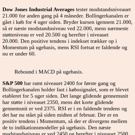
Dow Jones Industrial Averages
tester modstandsniveauet
21.000 for anden gang på 4 måneder. Bollingerkanalen er
gået i køb for 4 uger siden. Bryder kursen igennem 21.000,
så er næste modstandsniveau ved 22.000, mens nærmeste
støtteniveau er ved 20.500 og herefter i niveauet
20.000. Den positive tendens i indekset trækker op i
Momentum på ugebasis, mens RSI fortsat er faldende og
nu er under 60.
Rebound i MACD på ugebasis.
S&P 500
har ramt niveauet 2400 for første gang og
Bollingerkanalen holder fast i købssignalet, som er blevet
etableret for 5 uger siden. Det lange glidende gennemsnit
har støtte i niveauet 2350, mens det korte glidende
gennemsnit er ved 2375. RSI er i en faldende tendens og
det har nu stået på siden midten af februar. Der er en
positiv tendens i Momentum, så der er divergens mellem
de to indikationsmodeller på ugebasis. Den næste
modstandsniveau er ved 2450 og herefter i niveauet 2500.