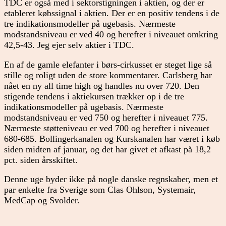
TDC er også med i sektorstigningen i aktien, og der er
etableret købssignal i aktien. Der er en positiv tendens i de
tre indikationsmodeller på ugebasis. Nærmeste
modstandsniveau er ved 40 og herefter i niveauet omkring
42,5-43. Jeg ejer selv aktier i TDC.
En af de gamle elefanter i børs-cirkusset er steget lige så
stille og roligt uden de store kommentarer. Carlsberg har
nået en ny all time high og handles nu over 720. Den
stigende tendens i aktiekursen trækker op i de tre
indikationsmodeller på ugebasis. Nærmeste
modstandsniveau er ved 750 og herefter i niveauet 775.
Nærmeste støtteniveau er ved 700 og herefter i niveauet
680-685. Bollingerkanalen og Kurskanalen har været i køb
siden midten af januar, og det har givet et afkast på 18,2
pct. siden årsskiftet.
Denne uge byder ikke på nogle danske regnskaber, men et
par enkelte fra Sverige som Clas Ohlson, Systemair,
MedCap og Svolder.