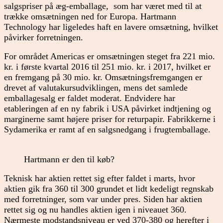
salgspriser på æg-emballage, som har været med til at
trække omsætningen ned for Europa. Hartmann
Technology har ligeledes haft en lavere omsætning, hvilket
påvirker forretningen.
For området Americas er omsætningen steget fra 221 mio.
kr. i første kvartal 2016 til 251 mio. kr. i 2017, hvilket er
en fremgang på 30 mio. kr. Omsætningsfremgangen er
drevet af valutakursudviklingen, mens det samlede
emballagesalg er faldet moderat. Endvidere har
etableringen af en ny fabrik i USA påvirket indtjening og
marginerne samt højere priser for returpapir. Fabrikkerne i
Sydamerika er ramt af en salgsnedgang i frugtemballage.
Hartmann er den til køb?
Teknisk har aktien rettet sig efter faldet i marts, hvor
aktien gik fra 360 til 300 grundet et lidt kedeligt regnskab
med forretninger, som var under pres. Siden har aktien
rettet sig og nu handles aktien igen i niveauet 360.
Nærmeste modstandsniveau er ved 370-380 og herefter i