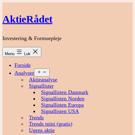
Fortsæt
til
AktieRådet
indhold
Investering & Formuepleje
Menu
Luk
Forside
Åbn
Analyser
menu
Aktieanalyse
Signallister
Signallisten Danmark
Signallisten Norden
Signallisten Europa
Signallisten USA
Trends
Trends mini (gratis)
Ugens aktie