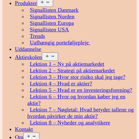
Åbn
Produkter
menu
Signallisten Danmark
Signallisten Norden
Signallisten Europa
Signallisten USA
Trends
Uafhængig porteføljepleje
Uddannelse
Åbn
Aktieskolen
menu
Lektion 1 – Ny på aktiemarkedet
Lektion 2 – Strategi på aktiemarkedet
Lektion 3 – Hvor stor risiko skal jeg tage?
Lektion 4 – Hvad er aktier?
Lektion 5 – Hvad er en investeringsforening?
Lektion 6 – Hvor og hvordan køber jeg en
aktie?
Lektion 7 – Nøgletal: Hvad betyder tallene og
hvordan påvirker de min aktie?
Lektion 8 – Nyheder og analytikere
Kontakt
Åbn
Om