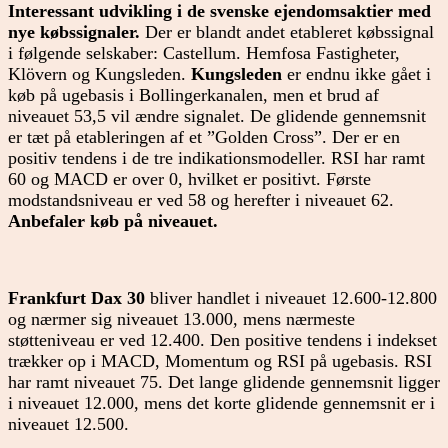
Interessant udvikling i de svenske ejendomsaktier med
nye købssignaler.
Der er blandt andet etableret købssignal
i følgende selskaber: Castellum. Hemfosa Fastigheter,
Klövern og Kungsleden.
Kungsleden
er endnu ikke gået i
køb på ugebasis i Bollingerkanalen, men et brud af
niveauet 53,5 vil ændre signalet. De glidende gennemsnit
er tæt på etableringen af et ”Golden Cross”. Der er en
positiv tendens i de tre indikationsmodeller. RSI har ramt
60 og MACD er over 0, hvilket er positivt. Første
modstandsniveau er ved 58 og herefter i niveauet 62.
Anbefaler køb på niveauet.
Frankfurt Dax 30
bliver handlet i niveauet 12.600-12.800
og nærmer sig niveauet 13.000, mens nærmeste
støtteniveau er ved 12.400. Den positive tendens i indekset
trækker op i MACD, Momentum og RSI på ugebasis. RSI
har ramt niveauet 75. Det lange glidende gennemsnit ligger
i niveauet 12.000, mens det korte glidende gennemsnit er i
niveauet 12.500.