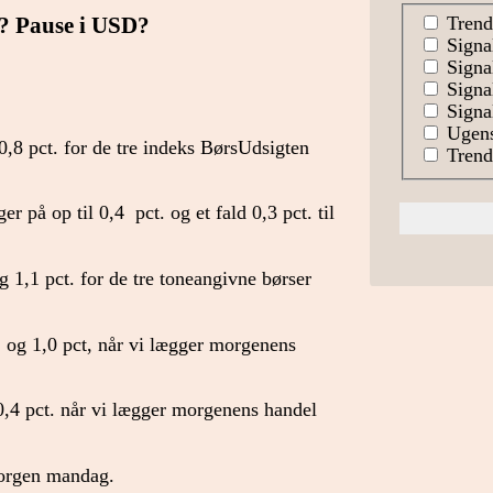
Trend
p? Pause i USD?
Signa
Signal
Signa
Signal
Ugens
,8 pct. for de tre indeks BørsUdsigten
Trends
 på op til 0,4 pct. og et fald 0,3 pct. til
 1,1 pct. for de tre toneangivne børser
 og 1,0 pct, når vi lægger morgenens
0,4 pct. når vi lægger morgenens handel
morgen mandag.