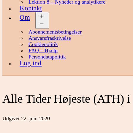
Lektion 8 – Nyheder og analytikere
Kontakt
Om
Åbn
menu
Abonnementsbetingelser
Ansvarsfraskrivelse
Cookiepolitik
FAQ – Hjælp
Persondatapolitik
Log ind
Alle Tider Højeste (ATH) 
Udgivet
22. juni 2020