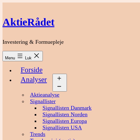
Fortsæt
til
indhold
AktieRådet
Investering & Formuepleje
Menu
Luk
Forside
Analyser
Åbn
menu
Aktieanalyse
Signallister
Signallisten Danmark
Signallisten Norden
Signallisten Europa
Signallisten USA
Trends