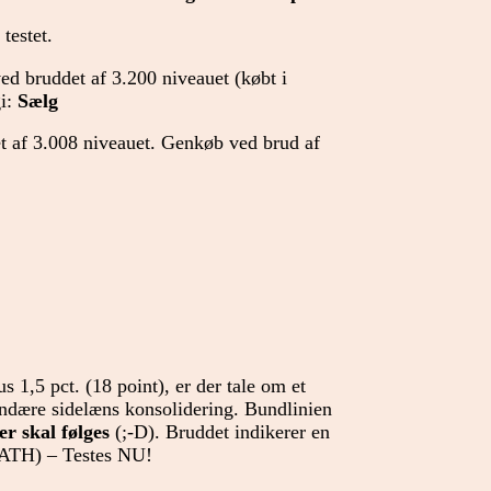
testet.
ed bruddet af 3.200 niveauet (købt i
gi:
Sælg
t af 3.008 niveauet. Genkøb ved brud af
s 1,5 pct. (18 point), er der tale om et
ndære sidelæns konsolidering. Bundlinien
er skal følges
(;-D). Bruddet indikerer en
 (ATH) – Testes NU!