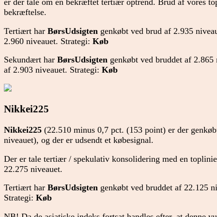
er der tale om en bekræftet tertiær optrend. Brud af vores to
bekræftelse.
Tertiært har
BørsUdsigten
genkøbt ved brud af 2.935 niveau
2.960 niveauet. Strategi:
Køb
Sekundært har
BørsUdsigten
genkøbt ved bruddet af 2.865 
af 2.903 niveauet. Strategi:
Køb
Nikkei225
Nikkei225
(22.510 minus 0,7 pct. (153 point) er der genkøbt
niveauet), og der er udsendt et købesignal.
Der er tale tertiær / spekulativ konsolidering med en toplini
22.275 niveauet.
Tertiært har
BørsUdsigten
genkøbt ved bruddet af 22.125 ni
Strategi:
Køb
NB! Da de asiatiske indeks fortsat handles efter, at denne v