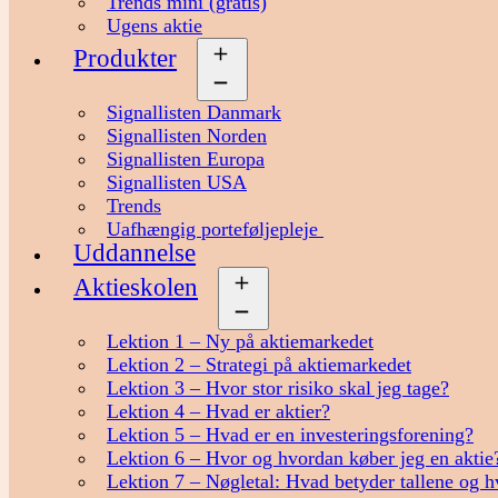
Trends mini (gratis)
Ugens aktie
Produkter
Åbn
menu
Signallisten Danmark
Signallisten Norden
Signallisten Europa
Signallisten USA
Trends
Uafhængig porteføljepleje
Uddannelse
Aktieskolen
Åbn
menu
Lektion 1 – Ny på aktiemarkedet
Lektion 2 – Strategi på aktiemarkedet
Lektion 3 – Hvor stor risiko skal jeg tage?
Lektion 4 – Hvad er aktier?
Lektion 5 – Hvad er en investeringsforening?
Lektion 6 – Hvor og hvordan køber jeg en aktie
Lektion 7 – Nøgletal: Hvad betyder tallene og h