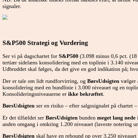
signaler.
S&P500 Strategi og
Vurdering
Ser vi på dagschartet for
S&P500
(3.098 minus 0,6 pct. (18 
tertiær sidelæns konsolidering med en toplinie i 3.140 nivea
Udbruddet skal følges, da det give en god indikation på; hvo
Der er tale om lidt rundforvirring, og
BørsUdsigten
vælger 
konsolidering med en bundlinie i 3.000 niveauet og en toplin
Konsolideringsniveauerne er
ikke bekræftet
.
BørsUdsigten
ser en risiko – efter salgssignalet på chartet 
Er det tilfældet ser
BørsUdsigten
bunden
meget lang nede
i
anden omgang i omkring 1.200 niveauet (laveste notering un
BørsUdsigten
skal have en rebound op over 3.250 niveauet 