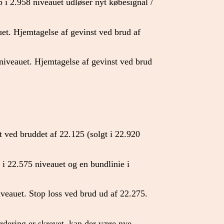
p i 2.958 niveauet udløser nyt købesignal /
et. Hjemtagelse af gevinst ved brud af
niveauet. Hjemtagelse af gevinst ved brud
 ved bruddet af 22.125 (solgt i 22.920
e i 22.575 niveauet og en bundlinie i
veauet. Stop loss ved brud ud af 22.275.
urdering er skrevet, kan der være nye