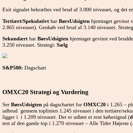
Exit signalet bekræftes ved brud af 3.000 niveauet, og det er 
Tertiært/
Spekulativt
har
BørsUdsigten
hjemtaget gevinst v
2.865 niveauet). Genkøb ved brud af 3.140 niveauet. Strate
Sekundært
har
BørsUdsigten
hjemtaget gevinst ved brudde
3.250 niveauet. Strategi:
Sælg
S&P500:
Dagschart
OMXC20 Strategi og Vurdering
Ser
BørsUdsigten
på dagschartet for
OMXC20
i 1.265 – plu
udbrud gennem toplinien 1.245 niveauet i den tertiære/seku
ligger i i 1.209 niveauet. Der er udløst et rent købesignal (
d
test af den gamle top i 1.270 niveauet – Alle Tider Højeste