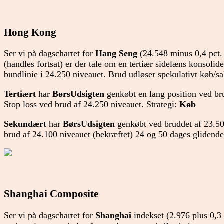
Hong Kong
Ser vi på dagschartet for
Hang Seng
(24.548 minus 0,4 pct.
(handles fortsat) er der tale om en tertiær sidelæns konsolid
bundlinie i 24.250 niveauet. Brud udløser spekulativt køb/sa
Tertiært
har
BørsUdsigten
genkøbt en lang position ved bru
Stop loss ved brud af 24.250 niveauet. Strategi:
Køb
Sekundært
har
BørsUdsigten
genkøbt ved bruddet af 23.50
brud af 24.100 niveauet (bekræftet) 24 og 50 dages glidende
Shanghai Composite
Ser vi på dagschartet for
Shanghai
indekset (2.976 plus 0,3 p