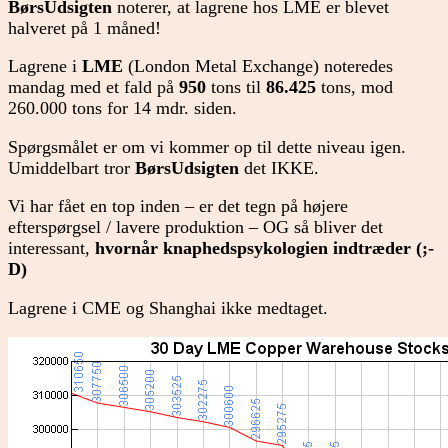
BørsUdsigten
noterer, at lagrene hos LME er blevet
halveret på 1 måned!
Lagrene i
LME
(London Metal Exchange) noteredes
mandag med et fald på
950
tons til
86.425
tons, mod
260.000 tons for 14 mdr. siden.
Spørgsmålet er om vi kommer op til dette niveau igen.
Umiddelbart tror
BørsUdsigten
det IKKE.
Vi har fået en top inden – er det tegn på højere
efterspørgsel / lavere produktion – OG så bliver det
interessant,
hvornår knaphedspsykologien indtræder (;-
D)
Lagrene i CME og Shanghai ikke medtaget.