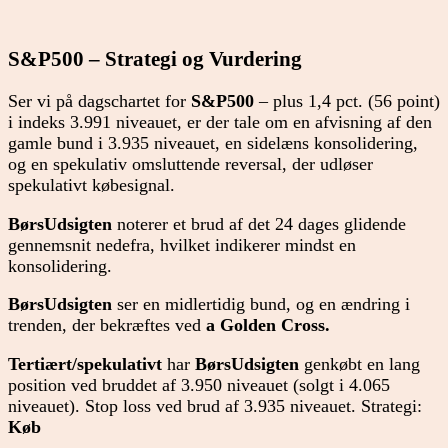
S&P500 – Strategi og Vurdering
Ser vi på dagschartet for
S&P500
– plus 1,4 pct. (56 point)
i indeks 3.991 niveauet, er der tale om en afvisning af den
gamle bund i 3.935 niveauet, en sidelæns konsolidering,
og en spekulativ omsluttende reversal, der udløser
spekulativt købesignal.
BørsUdsigten
noterer et brud af det 24 dages glidende
gennemsnit nedefra, hvilket indikerer mindst en
konsolidering.
BørsUdsigten
ser en midlertidig bund, og en ændring i
trenden, der bekræftes ved
a
Golden Cross.
Tertiært/spekulativt
har
BørsUdsigten
genkøbt en lang
position ved bruddet af 3.950 niveauet (solgt i 4.065
niveauet). Stop loss ved brud af 3.935 niveauet. Strategi:
Køb