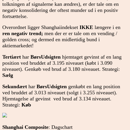
tolkningen af signalerne kan ændres), er der tale om en
negativ konsolidering der oftest munder ud i en positiv
fortsættelse.
Overordnet ligger Shanghaiindekset
IKKE
længere i en
ren negativ trend;
men der er er tale om en vending /
golden cross; og dermed en midlertidig bund i
aktiemarkedet!
Tertiært
har
BørsUdsigten
hjemtaget gevinst af en lang
position ved bruddet af 3.195 niveauet (købt i 3.090
niveauet). Genkøb ved brud af 3.180 niveauet. Strategi:
Sælg
Sekundært
har
BørsUdsigten
genkøbt en lang position
ved bruddet af 3.013 niveauet (solgt i 3.255 niveauet).
Hjemtagelse af gevinst ved brud af 3.134 niveauet.
Strategi:
Køb
Shanghai Composite
: Dagschart