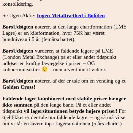
konsolidering.
Se Ugen Aktie:
Ingen Metaltræthed i Boliden
BørsUdsigten
noterer, at den lange chartformation (LME
Lagre) er en kileformation, hvor 75K har været
bundniveau i 5 år (femårschartet).
BørsUdsigten
vurderer, at faldende lagere på LME
(London Metal Exchange) på et eller andet tidspunkt
udløser en kraftig bevægelse i prisen – OG
kobbermineaktier
– men afvent indtil videre.
BørsUdsigten
noterer, af der er tale om en vending og et
Golden Cross!
Faldende lagre kombineret med stabile priser
hænger
ikke sammen
på den lange bane. På et eller andet
tidspunkt
vil lagersituationen betyde højere priser!
For
øjeblikket er der tale om faldende lagre – og så må vi se
om vi får en lavere top i lagersituationen (5 års chartet)