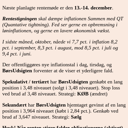
Næste planlagte rentemøde er den
13.-14. december
.
Rentestigningen
skal dæmpe inflationen Sammen med QT
(Quantative tightning). Fed ser gerne en opbremsning i
løninflationen, og gerne en lavere økonomisk vækst.
I sidste måned, oktober, nåede vi 7,7 pct. i inflation 8,2
pct. i september, 8,3 pct. i august, mod 8,5 pct. i juli og
9,4 pct. i juni.
Der offentliggøres nye inflationstal i dag, tirsdag, og
BørsUdsigten
forventer at de viser et yderligere fald.
Spekulativt / tertiært
har
BørsUdsigten
genkøbt en lang
position i 3,48 niveauet (solgt i 3,48 niveauet). Stop loss
ved brud af 3,48 niveauet. Strategi:
KØB
(ændret)
Sekundært
har
BørsUdsigten
hjemtaget gevinst af en lang
position i 3,964 niveauet (købt i 2,84 pct.). Genkøb ved
brud af 3,647 niveauet. Strategi:
Sælg
Husk! Når renten stiger falder obligationerne (aktivet)