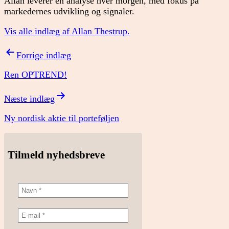
Allan leverer en analyse hver morgen, med fokus på
markedernes udvikling og signaler.
Vis alle indlæg af Allan Thestrup.
Indlægsnavigation
Forrige indlæg
Ren OPTREND!
Næste indlæg
Ny nordisk aktie til porteføljen
Tilmeld nyhedsbreve