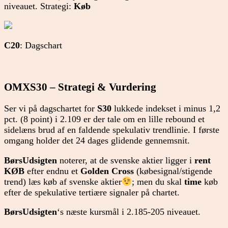
niveauet. Strategi:
Køb
C20
: Dagschart
OMXS30 – Strategi & Vurdering
Ser vi på dagschartet for
S30
lukkede indekset i minus 1,2
pct. (8 point) i 2.109 er der tale om en lille rebound et
sidelæns brud af en faldende spekulativ trendlinie. I første
omgang holder det 24 dages glidende gennemsnit.
BørsUdsigten
noterer, at de svenske aktier ligger i
rent
KØB
efter endnu et
Golden Cross
(købesignal/stigende
trend) læs køb af svenske aktier
; men du skal
time
køb
efter de spekulative tertiære signaler på chartet.
BørsUdsigten
‘s næste kursmål i 2.185-205 niveauet.