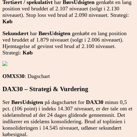
Tertiært
/
spekulativt
har
BørsUdsigten
genkøbt en lang
position ved bruddet af 2.107 niveauet (solgt i 2.130
niveauet). Stop loss ved brud af 2.090 niveauet. Strategi:
Køb
Sekundært
har
BørsUdsigten
genkøbt en lang position
ved bruddet af 1.879 niveauet (solgt i 2.006 niveauet).
Hjemtagelse af gevinst ved brud af 2.100 niveauet.
Strategi:
Køb
OMXS30
: Dagschart
DAX30 – Strategi & Vurdering
Ser
BørsUdsigten
på dagschartet for
DAX30
minus 0,5
pct. (106 point) i indeks 14.307 niveauet, er der tale om et
sidelænsbrud af det 24 dages glidende gennemsnit. Det
indikerer en sidelæns konsolidering. Brud af toplinien i
konsolideringen i 14.545 niveauet, udløser sekundært
købesignal.