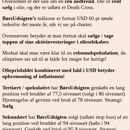
Overordnet er der tale om en
ren nedtrend
. Der er
rent
sælg
i olie, og der er udløst et Death Cross.
BørsUdsigten’s
målzone er fortsat USD 60 pr tønde
indenfor det næste år, når vi ser på chartet.
Ovennævnte betyder at man fortsat skal
sælge / tage
toppen af sine aktieinvesteringer i olieselskaber.
Modsat skal man være klar til en
reboundspekulation
, da
olieprisen ser ud til at falde for meget for hurtigt!
Olieprisfaldet kombineret med fald i USD betyder
opbremsning af inflationen!
Tertiært
/
spekulativt
har
BørsUdsigten
genkøbt en lang
position ved bruddet af 77,5 niveauet (solgt i 86 niveauet).
Hjemtagelse af gevinst ved brud af 78 niveauet. Strategi:
Sælg
Sekundært
har
BørsUdsigten
solgt (udløst stop loss) af en
lang position ved bruddet af 94 niveauet (købt i 94
niveauet). Genkøb ved brud af 85,9 niveauet. Strategi: