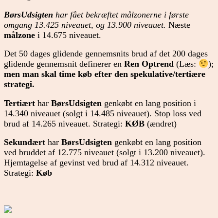
BørsUdsigten
har fået bekræftet målzonerne i første
omgang 13.425 niveauet, og 13.900 niveauet.
Næste
målzone
i 14.675 niveauet.
Det 50 dages glidende gennemsnits brud af det 200 dages
glidende gennemsnit definerer en
Ren Optrend
(Læs:
);
men man skal time køb efter den spekulative/tertiære
strategi.
Tertiært
har
BørsUdsigten
genkøbt en lang position i
14.340 niveauet (solgt i 14.485 niveauet). Stop loss ved
brud af 14.265 niveauet. Strategi:
KØB
(ændret)
Sekundært
har
BørsUdsigten
genkøbt en lang position
ved bruddet af 12.775 niveauet (solgt i 13.200 niveauet).
Hjemtagelse af gevinst ved brud af 14.312 niveauet.
Strategi:
Køb