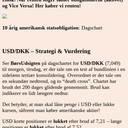
og Vice Versa! Her køber vi renten!
10 årig amerikansk statsobligation
: Dagschart
USD/DKK – Strategi & Vurdering
Ser
BørsUdsigten
på dagschartet for
USD/DKK
(7,049)
til morgen, tirsdag, er der tale om en test af bundlinien i en
sidelæns tertiær konsolidering. Overordnet er der tale om
en sekundær nedtrend, og to “death cross”. Chartet har
brudt det 200 dages glidende gennemsnit. Brud kan
indikerer en lidt længere nedtur.
Det betyder, at man skal låne penge i USD eller lukke
kursen, såfremt man køber amerikanske aktier!
USD korte positioner er
lukket
efter brud af 7,21 – lange
positioner er
lukket
efter brud af 7,52.