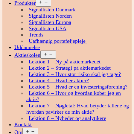
Åbn
Produkter
menu
Signallisten Danmark
Signallisten Norden
Signallisten Europa
Signallisten USA
Trends
Uafhængig porteføljepleje
Uddannelse
Åbn
Aktieskolen
menu
Lektion 1 – Ny på aktiemarkedet
Lektion 2 – Strategi på aktiemarkedet
Lektion 3 – Hvor stor risiko skal jeg tage?
Lektion 4 – Hvad er aktier?
Lektion 5 – Hvad er en investeringsforening?
Lektion 6 – Hvor og hvordan køber jeg en
aktie?
Lektion 7 – Nøgletal: Hvad betyder tallene og
hvordan påvirker de min aktie?
Lektion 8 – Nyheder og analytikere
Kontakt
Åbn
Om