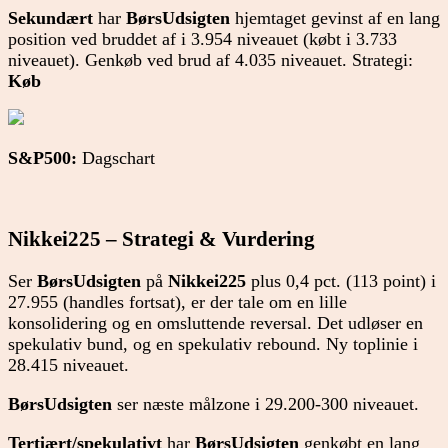
Sekundært
har
BørsUdsigten
hjemtaget gevinst af en lang
position ved bruddet af i 3.954 niveauet (købt i 3.733
niveauet). Genkøb ved brud af 4.035 niveauet. Strategi:
Køb
S&P500:
Dagschart
Nikkei225 – Strategi & Vurdering
Ser
BørsUdsigten
på
Nikkei225
plus 0,4 pct. (113 point) i
27.955 (handles fortsat), er der tale om en lille
konsolidering og en omsluttende reversal. Det udløser en
spekulativ bund, og en spekulativ rebound. Ny toplinie i
28.415 niveauet.
BørsUdsigten
ser næste målzone i 29.200-300 niveauet.
Tertiært/spekulativt
har
BørsUdsigten
genkøbt en lang