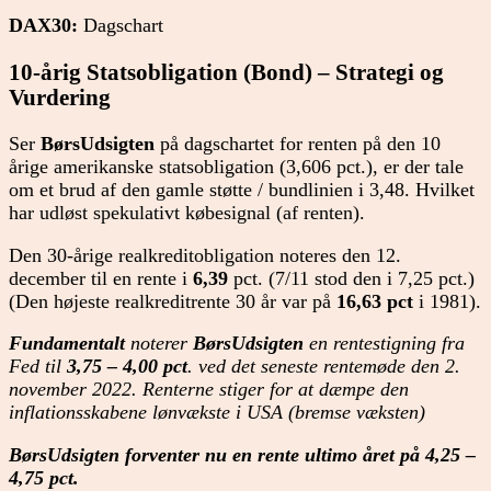
DAX30:
Dagschart
10-årig Statsobligation (Bond) – Strategi og
Vurdering
Ser
BørsUdsigten
på dagschartet for renten på den 10
årige amerikanske statsobligation (3,606 pct.), er der tale
om et brud af den gamle støtte / bundlinien i 3,48. Hvilket
ha
r
udløst spekulativt købesignal (af renten).
Den 30-årige realkreditobligation noteres den 12.
december til en rente i
6,39
pct. (7/11 stod den i 7,25 pct.)
(Den højeste realkreditrente 30 år var på
16,63 pct
i 1981).
Fundamentalt
noterer
BørsUdsigten
en rentestigning fra
Fed til
3,75 – 4,00 pct
. ved det seneste rentemøde den 2.
november 2022. Renterne stiger for at dæmpe den
inflationsskabene lønvækste i USA (bremse væksten)
BørsUdsigten
forventer nu en rente ultimo året på 4,25 –
4,75 pct.