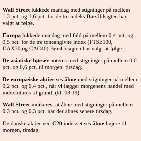
Wall Street
lukkede mandag med stigninger på mellem
1,3 pct. og 1,6 pct. for de tre indeks BørsUdsigten har
valgt at følge.
Europa
lukkede mandag med fald på mellem 0,4
pct. og
0,5 pct. for de tre toneangivne index (FTSE100,
DAX30,og CAC40) BørsUdsigten har valgt at følge.
De asiatiske børser
noteres med stigninger på mellem 0,0
pct. og 0,6 pct. til morgen, tirsdag.
De europæiske aktier
ses
åbne
med stigninger på mellem
0,2 pct. og 0,4 pct., når vi lægger morgenens handel med
indexfutures til grund. (kl. 08:19)
Wall Street
indikeres, at åbne med stigninger på mellem
0,3 pct. og 0,3 pct. når der åbnes senere tirsdag.
De danske aktier ved
C20
indekset ses
åbne
højere til
morgen, tirsdag.