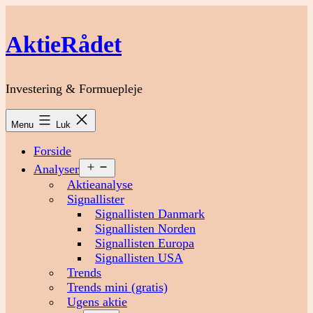
Fortsæt
til
AktieRådet
indhold
Investering & Formuepleje
Menu
Luk
Forside
Åbn
Analyser
menu
Aktieanalyse
Signallister
Signallisten Danmark
Signallisten Norden
Signallisten Europa
Signallisten USA
Trends
Trends mini (gratis)
Ugens aktie