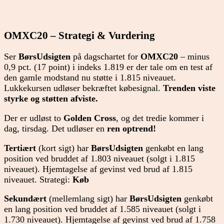
OMXC20 – Strategi & Vurdering
Ser
BørsUdsigten
på dagschartet for
OMXC20
– minus
0,9 pct. (17 point) i indeks 1.819 er der tale om en test af
den gamle modstand nu støtte i 1.815 niveauet.
Lukkekursen udløser bekræftet købesignal.
Trenden viste
styrke og støtten afviste.
Der er udløst to
Golden Cross
, og det tredie kommer i
dag, tirsdag. Det udløser en
ren
optrend!
Tertiært
(kort sigt) har
BørsUdsigten
genkøbt en lang
position ved bruddet af 1.803 niveauet (solgt
i 1.815
niveauet). Hjemtagelse af gevinst ved brud af 1.815
niveauet. Strategi:
Køb
Sekundært
(mellemlang sigt) har
BørsUdsigten
genkøbt
en lang position ved bruddet af 1.585 niveauet (solgt i
1.730 niveauet). Hjemtagelse af gevinst ved brud af 1.758