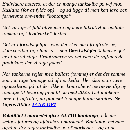
Endvidere noteres, at der er mange tankskibe på vej mod
Rusland (for at fylde op) – og så ligge til man kan lave den
førnævnte omvendte “kontango”
Det vil i givet fald blive mere og mere lukrativt at omlade
tankere og “hvidvaske” lasten
Det er uforudsigeligt, hvad der sker med fragtraterne,
skibsværdier og oliepris – men
BørsUdsigten’s
bedste gæt
er at de vil stige. Fragtraterne vil det være de raffinerede
produkter, der vi tage fokus!
Når tankerne sejler med ballast (tomme) er det det samme
som, at tage tonnage ud af markedet. Her skal man være
opmærksom på, at der ikke er kontraheret nævneværdig ny
tonnage til levering frem til og med 2025. Det indikerer
højere fragtrater, da gammel tonnage burde skrottes.
Se
Ugens Aktie:
TANK OP?
Volatilitet i markedet giver ALTID kontango
, når der
sælges futures og afdækkes i markedet. Kontango betyder
også at der tages tankskibe ud af markedet – og at de