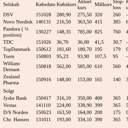
Aktuel
Stop-
Selskab
Købsdato
Købskurs
Målkurs
kurs
loss
DSV
151028
280,90
275,50
320
260
Novo Nordisk
140131
216,50
363,50
415
385
Pandora ( ½
130227
148,35
785,00
825
760
position)
TDC
151026
36,70
36,00
41,5
30,7
TopDanmark
150612
181,60
180,70
195
179
Torm
150803
95,23
93,90
107,5
95
William
150818
562,00
585,00
610
560
Demant
Zealand
150916
148,00
153,00
165
140
Pharma
Solgt
Jyske Bank
150417
316,10
350,00
400
365
Vestas
141110
224,00
338,90
399
365
D/S Norden
150623
163,50
164,00
200
175
Chr. Hansen
131011
193,00
334,10
390
365