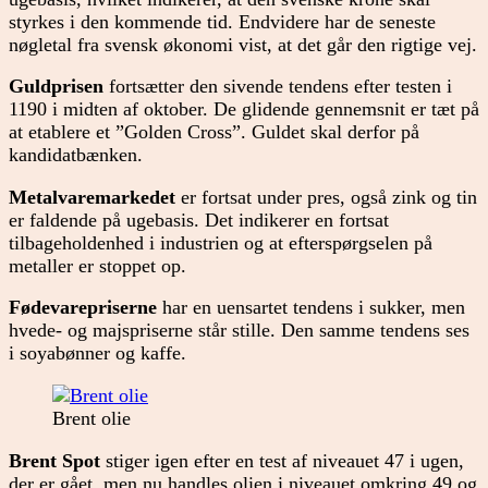
styrkes i den kommende tid. Endvidere har de seneste
nøgletal fra svensk økonomi vist, at det går den rigtige vej.
Guldprisen
fortsætter den sivende tendens efter testen i
1190 i midten af oktober. De glidende gennemsnit er tæt på
at etablere et ”Golden Cross”. Guldet skal derfor på
kandidatbænken.
Metalvaremarkedet
er fortsat under pres, også zink og tin
er faldende på ugebasis. Det indikerer en fortsat
tilbageholdenhed i industrien og at efterspørgselen på
metaller er stoppet op.
Fødevarepriserne
har en uensartet tendens i sukker, men
hvede- og majspriserne står stille. Den samme tendens ses
i soyabønner og kaffe.
Brent olie
Brent Spot
stiger igen efter en test af niveauet 47 i ugen,
der er gået, men nu handles olien i niveauet omkring 49 og