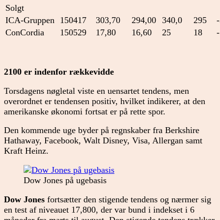
Solgt
ICA-Gruppen
150417
303,70
294,00
340,0
295
ConCordia
150529
17,80
16,60
25
18
2100 er indenfor rækkevidde
Torsdagens nøgletal viste en uensartet tendens, men
overordnet er tendensen positiv, hvilket indikerer, at den
amerikanske økonomi fortsat er på rette spor.
Den kommende uge byder på regnskaber fra Berkshire
Hathaway, Facebook, Walt Disney, Visa, Allergan samt
Kraft Heinz.
Dow Jones på ugebasis
Dow Jones
fortsætter den stigende tendens og nærmer sig
en test af niveauet 17,800, der var bund i indekset i 6
måneder fra marts til august. Den stigende tendens trækker