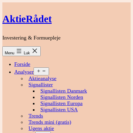
Fortsæt
til
AktieRådet
indhold
Investering & Formuepleje
Menu
Luk
Forside
Åbn
Analyser
menu
Aktieanalyse
Signallister
Signallisten Danmark
Signallisten Norden
Signallisten Europa
Signallisten USA
Trends
Trends mini (gratis)
Ugens aktie