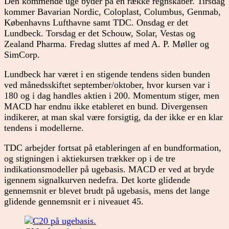
Den kommende uge byder på en række regnskaber. Tirsdag
kommer Bavarian Nordic, Coloplast, Columbus, Genmab,
Københavns Lufthavne samt TDC. Onsdag er det
Lundbeck. Torsdag er det Schouw, Solar, Vestas og
Zealand Pharma. Fredag sluttes af med A. P. Møller og
SimCorp.
Lundbeck har været i en stigende tendens siden bunden
ved månedsskiftet september/oktober, hvor kursen var i
180 og i dag handles aktien i 200. Momentum stiger, men
MACD har endnu ikke etableret en bund. Divergensen
indikerer, at man skal være forsigtig, da der ikke er en klar
tendens i modellerne.
TDC arbejder fortsat på etableringen af en bundformation,
og stigningen i aktiekursen trækker op i de tre
indikationsmodeller på ugebasis. MACD er ved at bryde
igennem signalkurven nedefra. Det korte glidende
gennemsnit er blevet brudt på ugebasis, mens det lange
glidende gennemsnit er i niveauet 45.