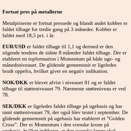
Fortsat pres på metallerne
Metalpriserne er fortsat pressede og blandt andet kobber er
faldet tilbage for tredie gang på 3 måneder. Kobber er
faldet med 18,5 pct. i år.
EUR/USD
er faldet tilbage til 1,1 og dermed er den
stigende tendens de sidste 8 måneder faldet tilbage. Der er
etableret en topformation i Momentum på både uge- og
månedsniveauet. De glidende gennemsnit er ligeledes
brudt oppefra, hvilket giver en negativ indikation.
NOK/DKK
er blevet afvist i niveauet 81 og er faldet
tilbage til støtteniveauet 79. Nærmeste støtteniveau er ved
78.
SEK/DKK
er ligeledes faldet tilbage på ugebasis og har
ramt støtteniveauet 79, der også blev testet i september. De
glidende gennemsnit på ugebasis har etableret et ”Golden
Cross”. Der er Momentum i den svenske krone på
ugebasis, hvilket indikerer, at den svenske krone skal