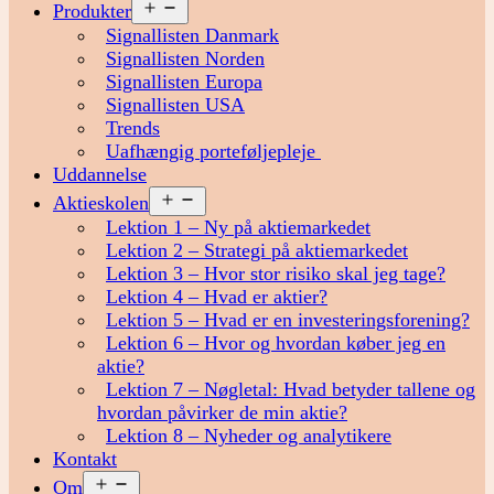
Åbn
Produkter
menu
Signallisten Danmark
Signallisten Norden
Signallisten Europa
Signallisten USA
Trends
Uafhængig porteføljepleje
Uddannelse
Åbn
Aktieskolen
menu
Lektion 1 – Ny på aktiemarkedet
Lektion 2 – Strategi på aktiemarkedet
Lektion 3 – Hvor stor risiko skal jeg tage?
Lektion 4 – Hvad er aktier?
Lektion 5 – Hvad er en investeringsforening?
Lektion 6 – Hvor og hvordan køber jeg en
aktie?
Lektion 7 – Nøgletal: Hvad betyder tallene og
hvordan påvirker de min aktie?
Lektion 8 – Nyheder og analytikere
Kontakt
Åbn
Om