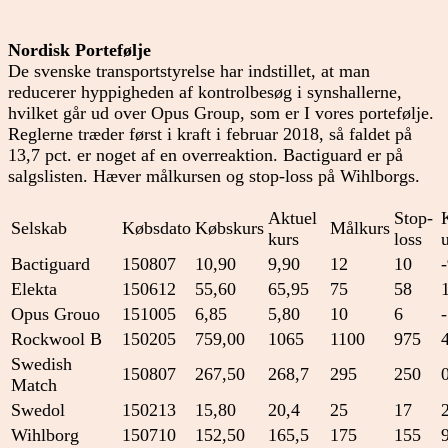
Nordisk Portefølje
De svenske transportstyrelse har indstillet, at man
reducerer hyppigheden af kontrolbesøg i synshallerne,
hvilket går ud over Opus Group, som er I vores portefølje.
Reglerne træder først i kraft i februar 2018, så faldet på
13,7 pct. er noget af en overreaktion. Bactiguard er på
salgslisten. Hæver målkursen og stop-loss på Wihlborgs.
Aktuel
Stop-
Selskab
Købsdato
Købskurs
Målkurs
kurs
loss
Bactiguard
150807
10,90
9,90
12
10
Elekta
150612
55,60
65,95
75
58
Opus Grouo
151005
6,85
5,80
10
6
Rockwool B
150205
759,00
1065
1100
975
Swedish
150807
267,50
268,7
295
250
Match
Swedol
150213
15,80
20,4
25
17
Wihlborg
150710
152,50
165,5
175
155