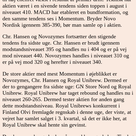
aktien været i en sivende tendens siden toppen i august i
niveauet 410. MACD har etableret en bundformation, og
den samme tendens ses i Momentum. Bryder Novo
Nordisk igennem 385-390, bør man samle op i aktien.
Chr. Hansen og Novozymes fortsætter den stigende
tendens fra sidste uge. Chr. Hansen er brudt igennem
modstandsniveauet 395 og handles nu i 404 og er på vej
mod niveauet 440. Novozymes handles i niveauet 310 og
er på vej mod 320 og herefter i niveauet 340.
De store aktier med mest Momentum i øjeblikket er
Novozymes, Chr. Hansen og Royal Unibrew. Dermed er
der to gengangere fra sidste uge: GN Store Nord og Royal
Unibrew. Royal Unibrew har taget rebound og handles nu i
niveauet 260-265. Dermed tester aktien for anden gang
dette modstandsniveau. Royal Unibrews konkurrent i
Finland Olvi fremlagde regnskab i denne uge, der viste, at
vejret har samlet salget i 3. kvartal, så det er ikke her, at
Royal Unibrew skal hente sin gevinst.