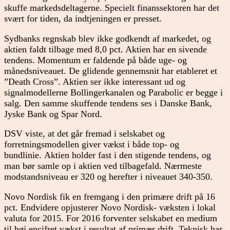
skuffe markedsdeltagerne. Specielt finanssektoren har det
svært for tiden, da indtjeningen er presset.
Sydbanks regnskab blev ikke godkendt af markedet, og
aktien faldt tilbage med 8,0 pct. Aktien har en sivende
tendens. Momentum er faldende på både uge- og
månedsniveauet. De glidende gennemsnit har etableret et
”Death Cross”. Aktien ser ikke interessant ud og
signalmodellerne Bollingerkanalen og Parabolic er begge i
salg. Den samme skuffende tendens ses i Danske Bank,
Jyske Bank og Spar Nord.
DSV viste, at det går fremad i selskabet og
forretningsmodellen giver vækst i både top- og
bundlinie. Aktien holder fast i den stigende tendens, og
man bør samle op i aktien ved tilbagefald. Nærmeste
modstandsniveau er 320 og herefter i niveauet 340-350.
Novo Nordisk fik en fremgang i den primære drift på 16
pct. Endvidere opjusterer Novo Nordisk- væksten i lokal
valuta for 2015. For 2016 forventer selskabet en medium
til høj encifret vækst i resultat af primær drift. Teknisk har