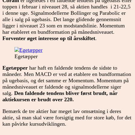
Cbrain
er ligeledes i en faldende tendens på ugebasis efter
toppen i februar i niveauet 28, så aktien handles i 21-22,5
i denne uge. Signalmodellerne Bollinger og Parabolic er
alle i salg på ugebasis. Det lange glidende gennemsnit
ligger i niveauet 23 som en modstandslinie. Momentum
har etableret en bundformation på månedsniveauet.
Forventer øget interesse op til årsskiftet
.
Egetæpper
Egetæpper
har haft en faldende tendens de sidste to
måneder. Men MACD er ved at etablere en bundformation
på ugebasis, og det samme er Momentum. Momentum på
månedsniveauet er faldende og signalmodellerne siger
salg.
Den faldende tendens bliver først brudt, når
aktiekursen er brudt over 220.
Bemærk de tre aktier har meget lav omsætning i deres
aktie, så man skal være forsigtig med for store køb, for det
kan påvirke kursudviklingen.