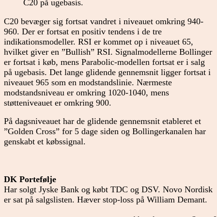
C20 på ugebasis.
C20 bevæger sig fortsat vandret i niveauet omkring 940-
960. Der er fortsat en positiv tendens i de tre
indikationsmodeller. RSI er kommet op i niveauet 65,
hvilket giver en ”Bullish” RSI. Signalmodellerne Bollinger
er fortsat i køb, mens Parabolic-modellen fortsat er i salg
på ugebasis. Det lange glidende gennemsnit ligger fortsat i
niveauet 965 som en modstandslinie. Nærmeste
modstandsniveau er omkring 1020-1040, mens
støtteniveauet er omkring 900.
På dagsniveauet har de glidende gennemsnit etableret et
”Golden Cross” for 5 dage siden og Bollingerkanalen har
genskabt et købssignal.
DK Portefølje
Har solgt Jyske Bank og købt TDC og DSV. Novo Nordisk
er sat på salgslisten. Hæver stop-loss på William Demant.