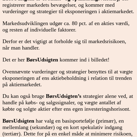
registrerer markedets bevægelser, og kommer med
vurderinger og strategier til eksponeringen i aktiemarkedet.
Markedsudviklingen udgør ca. 80 pct. af en akties værdi,
og resten af individuelle faktorer.
Derfor er det vigtigt at forholde sig til markedsrisikoen,
når man handler.
Det er her
BørsUdsigten
kommer ind i billedet!
Ovennævnte vurderinger og strategier benyttes til at vægte
eksponeringen af ens aktiebeholdning i relation til trenden
på aktiemarkedet.
Du kan også bruge
BørsUdsigten’s
strategier alene ved, at
handle på købs- og salgssignaler, og vægte antallet af
købte og solgte aktier efter ens egen investeringshorisont.
BørsUdsigten
har valg en basisportefølje (primær), en
mellemlang (sekundær) og en kort spekulativ indgang
(tertiær). Dette for på en enkel måde at minimere risikoen,