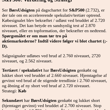
Ser
BørsUdsigten
på dagschartet for
S&P500
(2.732), er
der tale om en accelererende spekulativ/tertiær optrend.
Købesignalet blev bekræftet / udløst ved bruddet af 2.720
niveauet. Det kan betyde en sandsynlig test af 2.870
niveauet, eller en topformation, der bekræfter en nedtrend.
Spørgsmålet er om man tør tro på
aktiemarkederne?
Indtil videre følger vi blot chartet (;-
D).
Salgssignaler udløses ved brud af 2.760 niveauet, 2720
niveauet, og 2.562 niveauet.
Tertiært / spekulativt
har
BørsUdsigten
genkøbt og
lukket short ved bruddet af 2.660 niveauet. Hjemtagelse af
gevinst ved brud af de stigende trendlinie i 2.760 niveauet,
og åbning af ny short ved brud af 2.720 niveauet.
Strategi:
Køb
Sekundært
har
BørsUdsigten
genkøbt og lukket short
(hjemtaget gevinst) ved bruddet af 2.700 niveauet. Stop