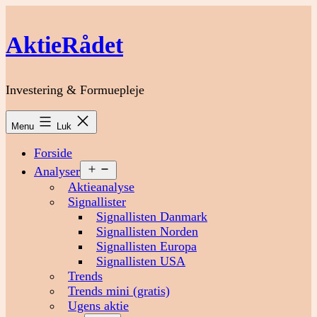
Fortsæt
til
AktieRådet
indhold
Investering & Formuepleje
Menu
Luk
Forside
Åbn
Analyser
menu
Aktieanalyse
Signallister
Signallisten Danmark
Signallisten Norden
Signallisten Europa
Signallisten USA
Trends
Trends mini (gratis)
Ugens aktie