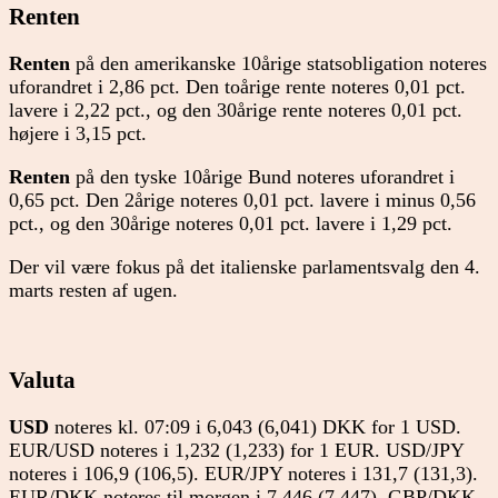
Renten
Renten
på den amerikanske 10årige statsobligation noteres
uforandret i 2,86 pct. Den toårige rente noteres 0,01 pct.
lavere i 2,22 pct., og den 30årige rente noteres 0,01 pct.
højere i 3,15 pct.
Renten
på den tyske 10årige Bund noteres uforandret i
0,65 pct. Den 2årige noteres 0,01 pct. lavere i minus 0,56
pct., og den 30årige noteres 0,01 pct. lavere i 1,29 pct.
Der vil være fokus på det italienske parlamentsvalg den 4.
marts resten af ugen.
Valuta
USD
noteres kl. 07:09 i 6,043 (6,041) DKK for 1 USD.
EUR/USD noteres i 1,232 (1,233) for 1 EUR. USD/JPY
noteres i 106,9 (106,5). EUR/JPY noteres i 131,7 (131,3).
EUR/DKK noteres til morgen i 7,446 (7,447). GBP/DKK