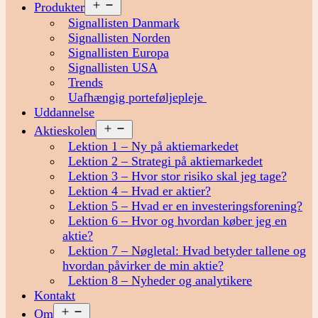
Åbn
Produkter
menu
Signallisten Danmark
Signallisten Norden
Signallisten Europa
Signallisten USA
Trends
Uafhængig porteføljepleje
Uddannelse
Åbn
Aktieskolen
menu
Lektion 1 – Ny på aktiemarkedet
Lektion 2 – Strategi på aktiemarkedet
Lektion 3 – Hvor stor risiko skal jeg tage?
Lektion 4 – Hvad er aktier?
Lektion 5 – Hvad er en investeringsforening?
Lektion 6 – Hvor og hvordan køber jeg en
aktie?
Lektion 7 – Nøgletal: Hvad betyder tallene og
hvordan påvirker de min aktie?
Lektion 8 – Nyheder og analytikere
Kontakt
Åbn
Om