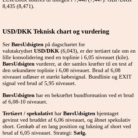
8,435 (8,471).
USD/DKK Teknisk chart og vurdering
Ser
BørsUdsigten
på dagschartet for
valutakrydset
USD/DKK
(6,043), er der tertiært tale om en
lille konsolidering med en toplinie i 6,05 niveauet (kile).
BørsUdsigten
vurderer, at der samles kræfter til en test af
den sekundære toplinie i 6,08 niveauet. Brud af 6,08
niveauet udløser et stærkt købesignal. Bundlinie og EXIT
signal ved brud af 5,95 niveauet.
BørsUdsigten
har en bekræftet bundformation ved et brud
af 6,08-10 niveauet.
Tertiært / spekulativt
har
BørsUdsigten
hjemtaget
gevinst ved bruddet af 6,06 niveauet, og åbnet spekulativ
short. Genkøb af en lang position og lukning af short ved
brud af 6,05 niveauet. Strategi:
Sælg.