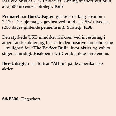
loss ved brud af 2.720 niveauet. Åbning af short ved brud
af 2,580 niveauet. Strategi:
Køb
Primært
har
BørsUdsigten
genkøbt en lang position i
2.120. Der hjemtages gevinst ved brud af 2.562 niveauet.
(200 dages glidende gennemsnit). Strategi:
Køb
.
Den styrkede USD mindsker risikoen ved investering i
amerikanske aktier, og fortsætte den positive konsolidering
– mulighed for ”
The Perfect Bull
”, hvor aktier og valuta
stiger samtidigt. Risikoen i USD er dog ikke ovre endnu.
BørsUdsigten
har fortsat ”
All In
” på de amerikanske
aktier
S&P500:
Dagschart