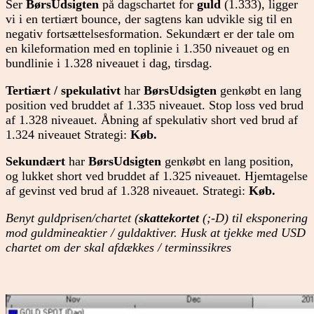
Ser
BørsUdsigten
på dagschartet for
guld
(1.333), ligger
vi i en tertiært bounce, der sagtens kan udvikle sig til en
negativ fortsættelsesformation. Sekundært er der tale om
en kileformation med en toplinie i 1.350 niveauet og en
bundlinie i 1.328 niveauet i dag, tirsdag.
Tertiært / spekulativt
har
BørsUdsigten
genkøbt en lang
position ved bruddet af 1.335 niveauet. Stop loss ved brud
af 1.328 niveauet. Åbning af spekulativ short ved brud af
1.324 niveauet Strategi:
Køb.
Sekundært
har
BørsUdsigten
genkøbt en lang position,
og lukket short ved bruddet af 1.325 niveauet. Hjemtagelse
af gevinst ved brud af 1.328 niveauet. Strategi:
Køb.
Benyt guldprisen/chartet (
skattekortet
(;-D) til eksponering
mod guldmineaktier / guldaktiver. Husk at tjekke med USD
chartet om der skal afdækkes / terminssikres