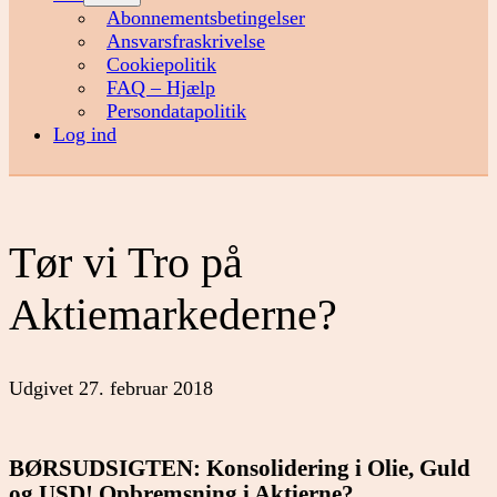
menu
Abonnementsbetingelser
Ansvarsfraskrivelse
Cookiepolitik
FAQ – Hjælp
Persondatapolitik
Log ind
Tør vi Tro på
Aktiemarkederne?
Udgivet
27. februar 2018
BØRSUDSIGTEN: Konsolidering i Olie, Guld
og USD! Opbremsning i Aktierne?