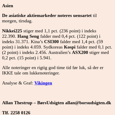
Asien
De asiatiske aktiemarkeder noteres uensartet
til
morgen, tirsdag.
Nikkei225
stiger med 1,1 pct. (236 point) i indeks
22.390.
Hang Seng
falder med 0,4 pct. (122 point) i
indeks 31.371. Kina’s
CSI300
falder med 1,4 pct. (59
point) i indeks 4.059. Sydkoreas
Kospi
falder med 0,1 pct.
(2 point) i indeks 2.456. Australien’s
ASX200
stiger med
0,2 pct. (15 point) i 5.941.
Alle noteringer en rigtig god time tid før luk, så der er
IKKE tale om lukkenoteringer.
Analyse & Graf:
Vikingen
Allan Thestrup – BørsUdsigten
allan@borsudsigten.dk
Tlf. 2258 0126