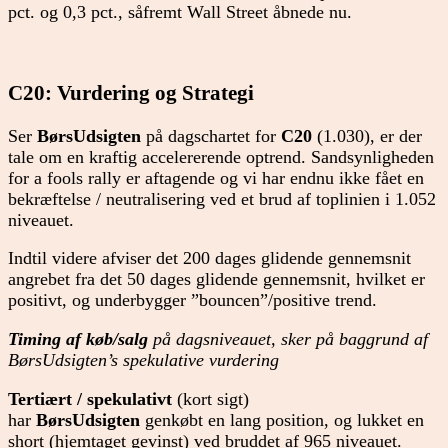
pct. og 0,3 pct., såfremt Wall Street åbnede nu.
C20: Vurdering og Strategi
Ser
BørsUdsigten
på dagschartet for
C20
(1.030), er der
tale om en kraftig accelererende optrend. Sandsynligheden
for a fools rally er aftagende og vi har endnu ikke fået en
bekræftelse / neutralisering ved et brud af toplinien i 1.052
niveauet.
Indtil videre afviser det 200 dages glidende gennemsnit
angrebet fra det 50 dages glidende gennemsnit, hvilket er
positivt, og underbygger ”bouncen”/positive trend.
Timing af køb/salg
på dagsniveauet, sker på baggrund af
BørsUdsigten’s spekulative vurdering
Tertiært / spekulativt
(kort sigt)
har
BørsUdsigten
genkøbt en lang position, og lukket en
short (hjemtaget gevinst)
ved bruddet af 965 niveauet.