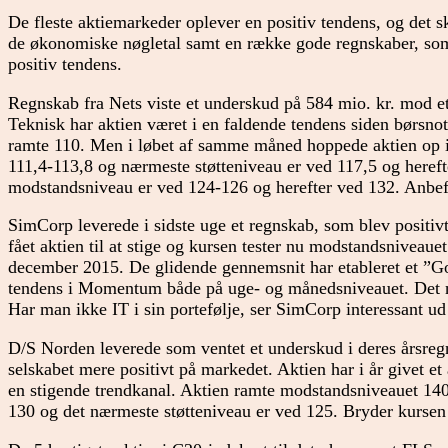
De fleste aktiemarkeder oplever en positiv tendens, og det s
de økonomiske nøgletal samt en række gode regnskaber, som
positiv tendens.
Regnskab fra Nets viste et underskud på 584 mio. kr. mod et
Teknisk har aktien været i en faldende tendens siden børsno
ramte 110. Men i løbet af samme måned hoppede aktien op i 
111,4-113,8 og nærmeste støtteniveau er ved 117,5 og heref
modstandsniveau er ved 124-126 og herefter ved 132. Anbefa
SimCorp leverede i sidste uge et regnskab, som blev positiv
fået aktien til at stige og kursen tester nu modstandsniveaue
december 2015. De glidende gennemsnit har etableret et ”Go
tendens i Momentum både på uge- og månedsniveauet. Det 
Har man ikke IT i sin portefølje, ser SimCorp interessant ud
D/S Norden leverede som ventet et underskud i deres årsreg
selskabet mere positivt på markedet. Aktien har i år givet et 
en stigende trendkanal. Aktien ramte modstandsniveauet 140 
130 og det nærmeste støtteniveau er ved 125. Bryder kursen 