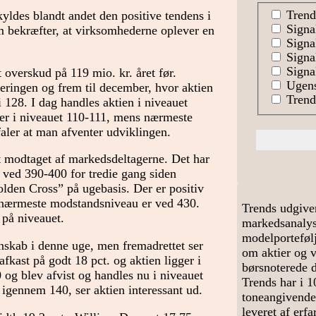
Trend
kyldes blandt andet den positive tendens i
Signa
 bekræfter, at virksomhederne oplever en
Signal
Signa
Signal
 overskud på 119 mio. kr. året før.
Ugens
teringen og frem til december, hvor aktien
Trends
128. I dag handles aktien i niveauet
ter i niveauet 110-111, mens nærmeste
ler at man afventer udviklingen.
t modtaget af markedsdeltagerne. Det har
t ved 390-400 for tredie gang siden
lden Cross” på ugebasis. Der er positiv
nærmeste modstandsniveau er ved 430.
Trends udgive
 på niveauet.
markedsanalyse
modelportefølj
nskab i denne uge, men fremadrettet ser
om aktier og 
afkast på godt 18 pct. og aktien ligger i
børsnoterede 
og blev afvist og handles nu i niveauet
Trends har i 1
igennem 140, ser aktien interessant ud.
toneangivende
leveret af erf