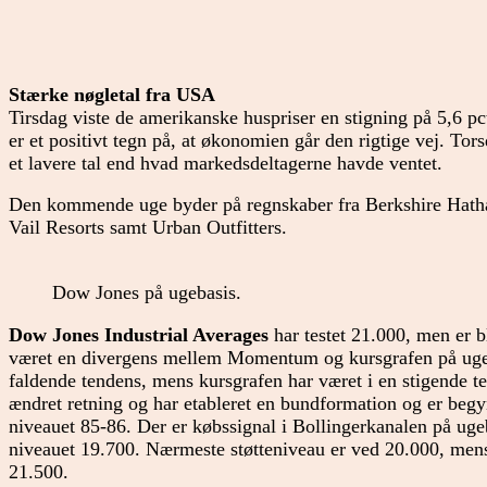
Stærke nøgletal fra USA
Tirsdag viste de amerikanske huspriser en stigning på 5,6 pc
er et positivt tegn på, at økonomien går den rigtige vej. Tors
et lavere tal end hvad markedsdeltagerne havde ventet.
Den kommende uge byder på regnskaber fra Berkshire Hat
Vail Resorts samt Urban Outfitters.
Dow Jones på ugebasis.
Dow Jones Industrial Averages
har testet 21.000, men er b
været en divergens mellem Momentum og kursgrafen på ugeba
faldende tendens, mens kursgrafen har været i en stigende 
ændret retning og har etableret en bundformation og er begyn
niveauet 85-86. Der er købssignal i Bollingerkanalen på ugeba
niveauet 19.700. Nærmeste støtteniveau er ved 20.000, me
21.500.