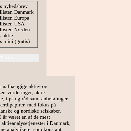
s nyhedsbrev
llisten Danmark
listen Europa
llisten USA
listen Norden
 aktie
 mini (gratis)
r uafhængige aktie- og
r, vurderinger, aktie
e, tips og råd samt anbefalinger
værdipapirer, med fokus på
danske og nordiske selskaber.
0 år været en af de mest
 aktieanalysetjenester i Danmark,
arne analytikere, som konstant