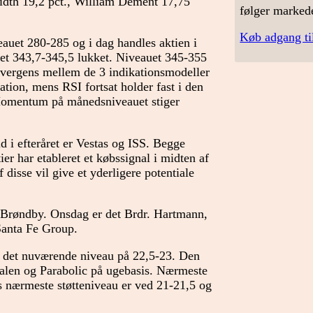
midth 19,2 pct., William Dement 17,75
følger marked
Køb adgang ti
auet 280-285 og i dag handles aktien i
et 343,7-345,5 lukket. Niveauet 345-355
divergens mellem de 3 indikationsmodeller
on, mens RSI fortsat holder fast i den
. Momentum på månedsniveauet stiger
ld i efteråret er Vestas og ISS. Begge
ier har etableret et købssignal i midten af
disse vil give et yderligere potentiale
 Brøndby. Onsdag er det Brdr. Hartmann,
anta Fe Group.
il det nuværende niveau på 22,5-23. Den
analen og Parabolic på ugebasis. Nærmeste
s nærmeste støtteniveau er ved 21-21,5 og