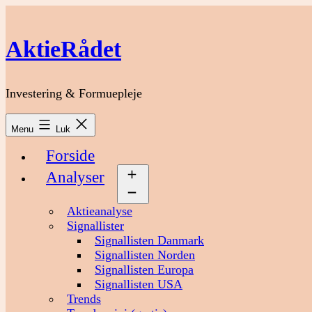
Fortsæt
til
indhold
AktieRådet
Investering & Formuepleje
Menu
Luk
Forside
Analyser
Åbn
menu
Aktieanalyse
Signallister
Signallisten Danmark
Signallisten Norden
Signallisten Europa
Signallisten USA
Trends