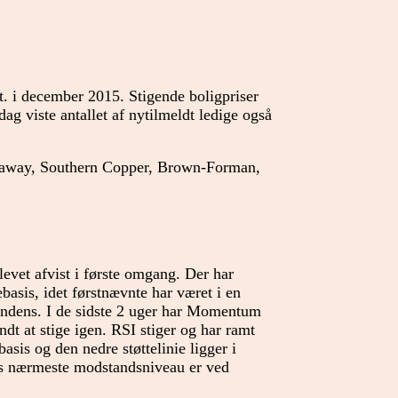
t. i december 2015. Stigende boligpriser
dag viste antallet af nytilmeldt ledige også
haway, Southern Copper, Brown-Forman,
levet afvist i første omgang. Der har
sis, idet førstnævnte har været i en
tendens. I de sidste 2 uger har Momentum
dt at stige igen. RSI stiger og har ramt
sis og den nedre støttelinie ligger i
ns nærmeste modstandsniveau er ved