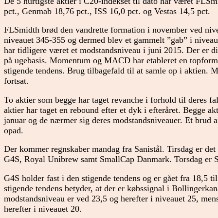
De 5 hurtigste aktier i C20-indekset til dato har været FLS
pct., Genmab 18,76 pct., ISS 16,0 pct. og Vestas 14,5 pct.
FLSmidth brød den vandrette formation i november ved nive
niveauet 345-355 og dermed blev et gammelt ”gab” i niveau
har tidligere været et modstandsniveau i juni 2015. Der er 
på ugebasis. Momentum og MACD har etableret en topformati
stigende tendens. Brug tilbagefald til at samle op i aktien
fortsat.
To aktier som begge har taget revanche i forhold til deres fa
aktier har taget en rebound efter et dyk i efteråret. Begge akt
januar og de nærmer sig deres modstandsniveauer. Et brud af 
opad.
Der kommer regnskaber mandag fra Sanistål. Tirsdag er det
G4S, Royal Unibrew samt SmallCap Danmark. Torsdag er S
G4S holder fast i den stigende tendens og er gået fra 18,5 t
stigende tendens betyder, at der er købssignal i Bollingerk
modstandsniveau er ved 23,5 og herefter i niveauet 25, men
herefter i niveauet 20.