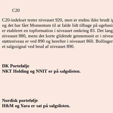
C20
C20-indekset tester niveauet 920, men er endnu ikke brudt ig
og det har fået Momentum til at falde lidt tilbage på ugeba
er etableret en topformation i niveauet omkring 83. Det lan
niveauet 880, mens det korte glidende gennemsnit er i nive
støtteniveau er ved 890 og herefter i niveauet 860. Bollingerk
et salgssignal ved brud af niveauet 890.
DK Portefølje
NKT Holding og NNIT er på salgslisten.
Nordisk portefølje
H&M og Yara er sat på salgslisten.