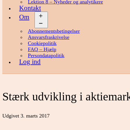
Lektion 8 – Nyheder og analytikere
Kontakt
Om
Åbn
menu
Abonnementsbetingelser
Ansvarsfraskrivelse
Cookiepolitik
FAQ – Hjælp
Persondatapolitik
Log ind
Stærk udvikling i aktiemar
Udgivet
3. marts 2017