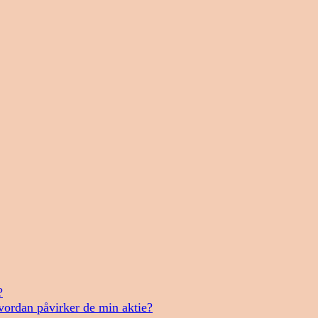
?
vordan påvirker de min aktie?