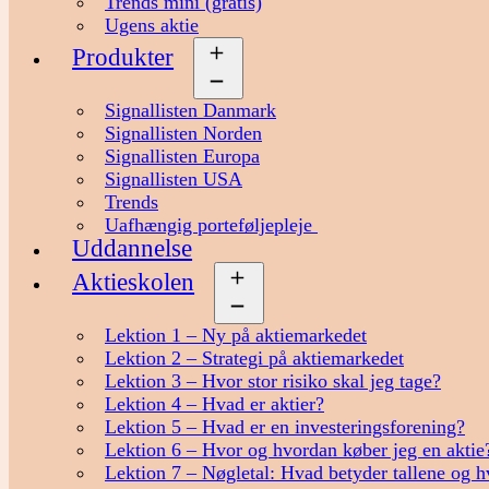
Trends mini (gratis)
Ugens aktie
Produkter
Åbn
menu
Signallisten Danmark
Signallisten Norden
Signallisten Europa
Signallisten USA
Trends
Uafhængig porteføljepleje
Uddannelse
Aktieskolen
Åbn
menu
Lektion 1 – Ny på aktiemarkedet
Lektion 2 – Strategi på aktiemarkedet
Lektion 3 – Hvor stor risiko skal jeg tage?
Lektion 4 – Hvad er aktier?
Lektion 5 – Hvad er en investeringsforening?
Lektion 6 – Hvor og hvordan køber jeg en aktie
Lektion 7 – Nøgletal: Hvad betyder tallene og h