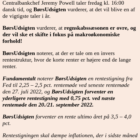
Centralbankchef Jeremy Powell taler fredag kl. 16:00
dansk tid, og
BørsUdsigten
vurderer, at det vil blive en af
de vigtigste taler i år.
BørsUdsigten
vurderer, at
regnskabssæsonen er ovre, og
der vil ske et skifte i fokus på makroøkonomiske
forhold!
BørsUdsigten
noterer, at der er tale om en invers
rentestruktur, hvor de korte renter er højere end de lange
renter.
Fundamentalt
noterer
BørsUdsigten
en rentestigning fra
Fed til 2,25 – 2,5 pct. rentemøde ved seneste rentemøde
den 27. juli 2022, og
BørsUdsigten forventer en
yderligere rentestigning med 0,75 pct. ved næste
rentemøde den 20./21. september 2022.
BørsUdsigten
forventer en rente ultimo året på 3,5 – 4,0
pct.
Rentestigningen skal dæmpe inflationen, der i sidste måned