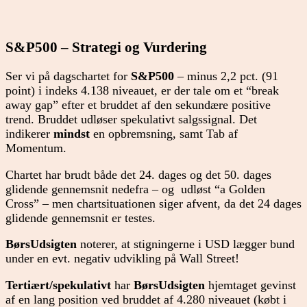
S&P500 – Strategi og Vurdering
Ser vi på dagschartet for
S&P500
– minus 2,2 pct. (91
point) i indeks 4.138 niveauet, er der tale om et “break
away gap” efter et bruddet af den sekundære positive
trend. Bruddet udløser spekulativt salgssignal. Det
indikerer
mindst
en opbremsning, samt Tab af
Momentum.
Chartet har brudt både det 24. dages og det 50. dages
glidende gennemsnit nedefra – og udløst “a Golden
Cross” – men chartsituationen siger afvent, da det 24 dages
glidende gennemsnit er testes.
BørsUdsigten
noterer, at stigningerne i USD lægger bund
under en evt. negativ udvikling på Wall Street!
Tertiært/spekulativt
har
BørsUdsigten
hjemtaget gevinst
af en lang position ved bruddet af 4.280 niveauet (købt i