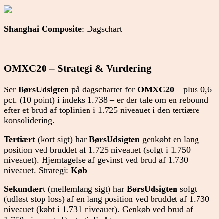
Shanghai Composite
: Dagschart
OMXC20 – Strategi & Vurdering
Ser
BørsUdsigten
på dagschartet for
OMXC20
– plus 0,6
pct. (10 point) i indeks 1.738 – er der tale om en rebound
efter et brud af toplinien i 1.725 niveauet i den tertiære
konsolidering.
Tertiært
(kort sigt) har
BørsUdsigten
genkøbt en lang
position ved bruddet af 1.725 niveauet (solgt i 1.750
niveauet). Hjemtagelse af gevinst ved brud af 1.730
niveauet. Strategi:
Køb
Sekundært
(mellemlang sigt) har
BørsUdsigten
solgt
(udløst stop loss) af en lang position ved bruddet af 1.730
niveauet (købt i 1.731 niveauet). Genkøb ved brud af