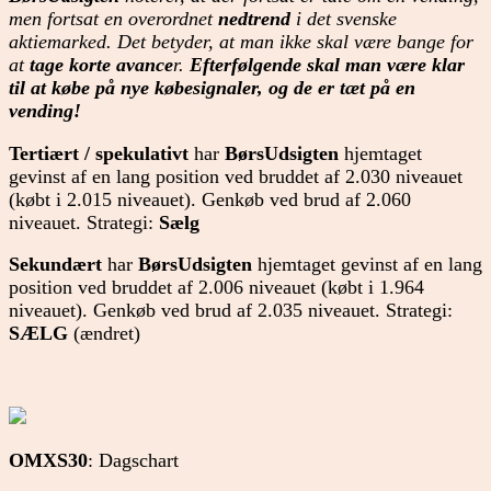
men fortsat en overordnet
nedtrend
i det svenske
aktiemarked. Det betyder, at man ikke skal være bange for
at
tage korte avance
r.
Efterfølgende skal man være klar
til at købe på nye købesignaler, og de er tæt på en
vending!
Tertiært
/
spekulativt
har
BørsUdsigten
hjemtaget
gevinst af en lang position ved bruddet af 2.030 niveauet
(købt i 2.015 niveauet). Genkøb ved brud af 2.060
niveauet. Strategi:
Sælg
Sekundært
har
BørsUdsigten
hjemtaget gevinst af en lang
position ved bruddet af 2.006 niveauet (købt i 1.964
niveauet). Genkøb ved brud af 2.035 niveauet. Strategi:
SÆLG
(ændret)
OMXS30
: Dagschart