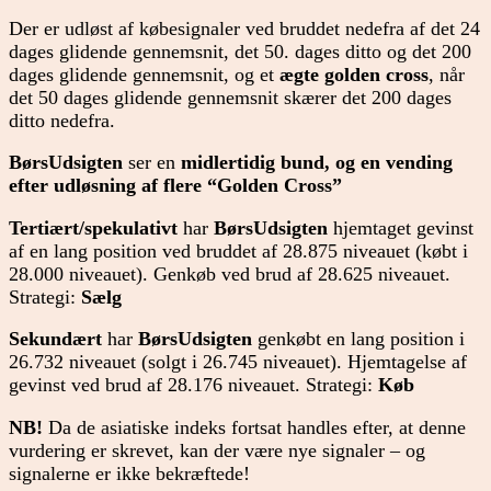
Der er udløst af købesignaler ved bruddet nedefra af det 24
dages glidende gennemsnit, det 50. dages ditto og det 200
dages glidende gennemsnit, og et
ægte golden cross
, når
det 50 dages glidende gennemsnit skærer det 200 dages
ditto nedefra.
BørsUdsigten
ser en
midlertidig bund, og en vending
efter udløsning af flere “Golden Cross”
Tertiært/spekulativt
har
BørsUdsigten
hjemtaget gevinst
af en lang position ved bruddet af 28.875 niveauet (købt i
28.000 niveauet). Genkøb ved brud af 28.625 niveauet.
Strategi:
Sælg
Sekundært
har
BørsUdsigten
genkøbt en lang position i
26.732 niveauet (solgt i 26.745 niveauet). Hjemtagelse af
gevinst ved brud af 28.176 niveauet. Strategi:
Køb
NB!
Da de asiatiske indeks fortsat handles efter, at denne
vurdering er skrevet, kan der være nye signaler – og
signalerne er ikke bekræftede!