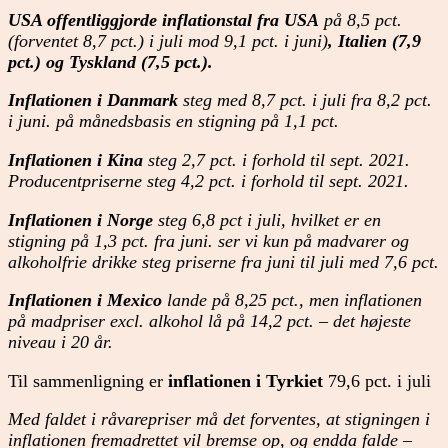
USA offentliggjorde inflationstal fra USA
på 8,5 pct.
(forventet 8,7 pct.) i juli mod 9,1 pct. i juni)
, Italien (7,9
pct.) og Tyskland (7,5 pct.).
Inflationen i Danmark
steg med 8,7 pct. i juli fra 8,2 pct.
i juni. på månedsbasis en stigning på 1,1 pct.
Inflationen i Kina
steg 2,7 pct. i forhold til sept. 2021.
Producentpriserne steg 4,2 pct. i forhold til sept. 2021.
Inflationen i Norge
steg 6,8 pct i juli, hvilket er en
stigning på 1,3 pct. fra juni. ser vi kun på madvarer og
alkoholfrie drikke steg priserne fra juni til juli med 7,6 pct.
Inflationen i Mexico
lande på 8,25 pct., men inflationen
på madpriser excl. alkohol lå på 14,2 pct. – det højeste
niveau i 20 år.
Til sammenligning er
inflationen i Tyrkiet
79,6 pct. i juli
Med faldet i råvarepriser må det forventes, at stigningen i
inflationen fremadrettet vil bremse op, og endda falde –