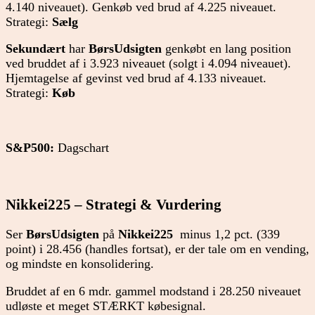
4.140 niveauet). Genkøb ved brud af 4.225 niveauet.
Strategi:
Sælg
Sekundært
har
BørsUdsigten
genkøbt en lang position
ved bruddet af i 3.923 niveauet (solgt i 4.094 niveauet).
Hjemtagelse af gevinst ved brud af 4.133 niveauet.
Strategi:
Køb
S&P500:
Dagschart
Nikkei225 – Strategi & Vurdering
Ser
BørsUdsigten
på
Nikkei225
minus 1,2 pct. (339
point) i 28.456 (handles fortsat), er der tale om en vending,
og mindste en konsolidering.
Bruddet af en 6 mdr. gammel modstand i 28.250 niveauet
udløste et meget STÆRKT købesignal.