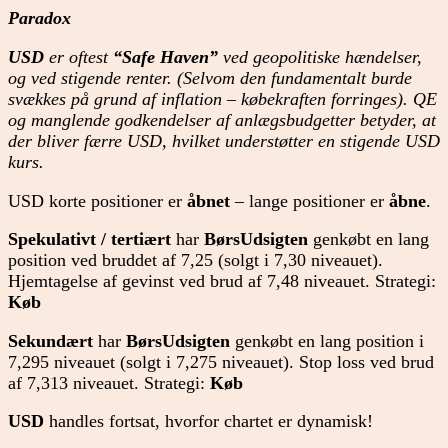
Paradox
USD
er oftest
“Safe Haven”
ved geopolitiske hændelser,
og ved stigende renter. (Selvom den fundamentalt burde
svækkes på grund af inflation – købekraften forringes). QE
og manglende godkendelser af anlægsbudgetter betyder, at
der bliver færre USD, hvilket understøtter en stigende USD
kurs.
USD korte positioner er
åbnet
– lange positioner er
åbne
.
Spekulativt / tertiært
har
BørsUdsigten
genkøbt en lang
position ved bruddet af 7,25 (solgt i 7,30 niveauet).
Hjemtagelse af gevinst ved brud af 7,48 niveauet. Strategi:
Køb
Sekundært
har
BørsUdsigten
genkøbt en lang position i
7,295 niveauet (solgt i 7,275 niveauet). Stop loss ved brud
af 7,313 niveauet. Strategi:
Køb
USD
handles fortsat, hvorfor chartet er dynamisk!