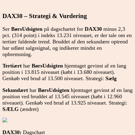
DAX30 – Strategi & Vurdering
Ser
BørsUdsigten
på dagschartet for
DAX30
minus 2,3
pct. (314 point) i indeks 13.231 niveauet, er der tale om en
tertiær faldende trend. Bruddet af den sekundære optrend
har udløst salgssignal, og indikerer mindst en
opbremsning.
Tertiært
har
BørsUdsigten
hjemtaget gevinst af en lang
position i 13.815 niveauet (købt i 13.680 niveauet).
Genkøb ved brud af 13.500 niveauet. Strategi:
Sælg
Sekundært
har
BørsUdsigten
hjemtaget gevinst af en lang
position ved bruddet af 13.545 niveauet (købt i 12.960
niveauet). Genkøb ved brud af 13.925 niveauet. Strategi:
SÆLG
(ændret)
DAX30:
Dagschart