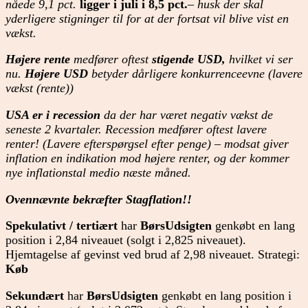
nåede 9,1 pct.
ligger i juli i 8,5 pct.
– husk der skal
yderligere stigninger til for at der fortsat vil blive vist en
vækst.
Højere rente
medfører oftest
stigende USD,
hvilket vi ser
nu.
Højere USD
betyder dårligere konkurrenceevne (lavere
vækst (rente))
USA er i recession
da der har været negativ vækst de
seneste 2 kvartaler. Recession medfører oftest lavere
renter! (Lavere efterspørgsel efter penge) – modsat giver
inflation en indikation mod højere renter, og der kommer
nye inflationstal medio næste måned.
Ovennævnte bekræfter Stagflation!!
Spekulativt / tertiært
har
BørsUdsigten
genkøbt en lang
position i 2,84 niveauet (solgt i 2,825 niveauet).
Hjemtagelse af gevinst ved brud af 2,98 niveauet. Strategi:
Køb
Sekundært
har
BørsUdsigten
genkøbt en lang position i