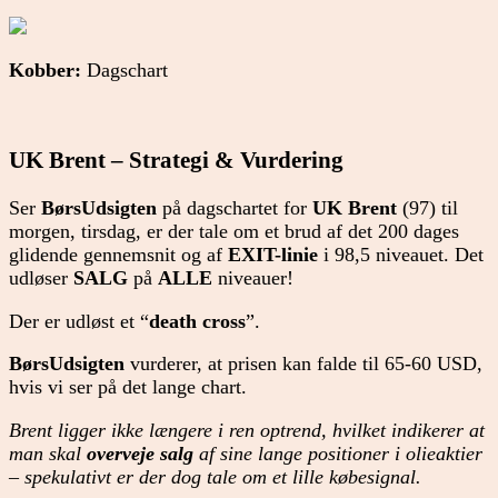
Kobber:
Dagschart
UK Brent – Strategi & Vurdering
Ser
BørsUdsigten
på dagschartet for
UK Brent
(97) til
morgen, tirsdag, er der tale om et brud af det 200 dages
glidende gennemsnit og af
EXIT-linie
i 98,5 niveauet. Det
udløser
SALG
på
ALLE
niveauer!
Der er udløst et “
death cross
”.
BørsUdsigten
vurderer, at prisen kan falde til 65-60 USD,
hvis vi ser på det lange chart.
Brent ligger ikke længere i ren optrend, hvilket indikerer at
man skal
overveje salg
af sine lange positioner i olieaktier
– spekulativt er der dog tale om et lille købesignal.