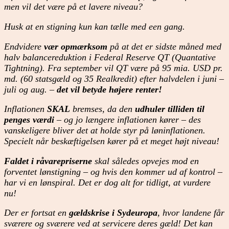
men vil det være på et lavere niveau?
Husk at en stigning kun kan tælle med een gang.
Endvidere
vær opmærksom
på at det er sidste måned med
halv balancereduktion i Federal Reserve QT (Quantative
Tightning). Fra september vil QT være på 95 mia. USD pr.
md. (60 statsgæld og 35 Realkredit) efter halvdelen i juni –
juli og aug. –
det vil betyde højere renter!
Inflationen
SKAL
bremses, da den
udhuler tilliden til
penges værdi
– og jo længere inflationen kører – des
vanskeligere bliver det at holde styr på løninflationen.
Specielt når beskæftigelsen kører på et meget højt niveau!
Faldet i råvarepriserne
skal således opvejes mod en
forventet lønstigning – og hvis den kommer ud af kontrol –
har vi en lønspiral. Det er dog alt for tidligt, at vurdere
nu!
Der er fortsat en
gældskrise i Sydeuropa
, hvor landene får
sværere og sværere ved at servicere deres gæld! Det kan