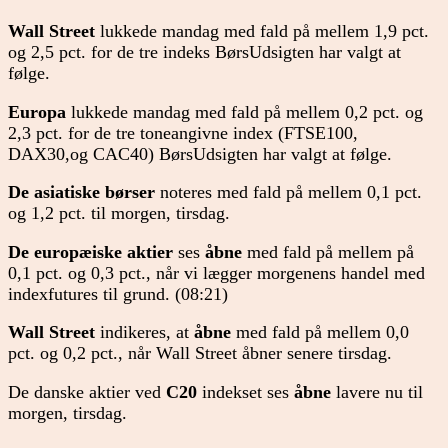
Wall Street
lukkede mandag med fald på mellem 1,9 pct.
og 2,5 pct. for de tre indeks BørsUdsigten har valgt at
følge.
Europa
lukkede mandag med fald på mellem 0,2 pct. og
2,3 pct. for de tre toneangivne index (FTSE100,
DAX30,og CAC40) BørsUdsigten har valgt at følge.
De asiatiske børser
noteres med fald på mellem 0,1 pct.
og 1,2 pct. til morgen, tirsdag.
De europæiske aktier
ses
åbne
med fald på mellem på
0,1 pct. og 0,3 pct., når vi lægger morgenens handel med
indexfutures til grund. (08:21)
Wall Street
indikeres, at
åbne
med fald på mellem 0,0
pct. og 0,2 pct., når Wall Street åbner senere tirsdag.
De danske aktier ved
C20
indekset ses
åbne
lavere nu til
morgen, tirsdag.