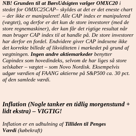
NB! Grunden til at BørsUdsigten vælger OMXC20
i
stedet for OMXC25CAP– skyldes at det er det eneste chart
– der ikke er manipuleret! Alle CAP index er manipulered
(vægtet), og derfor er det kun de store investorer (med de
store regnemaskiner), der kan får det rigtige resultat når
man bruger CAP index til at handle på. De store investorer
har derfor en fordel. Endvidere giver CAP indexene ikke
det korrekte billede af likviditeten i markedet på grund af
vægtningen.
Ingen andre aktiemarkeder
benytter
Capindex som hovedindeks, selvom de har liges så store
selskaber – vægtet – som Novo Nordisk. Eksempelvis
udgør værdien af FAANG aktierne på S&P500 ca. 30 pct.
af den samlede værdi.
Inflation (Nogle tanker en tidlig morgenstund +
lidt ekstra) – VIGTIG!
Inflation er en udhulning af
Tilliden til Penges
Værdi
(købekraft)