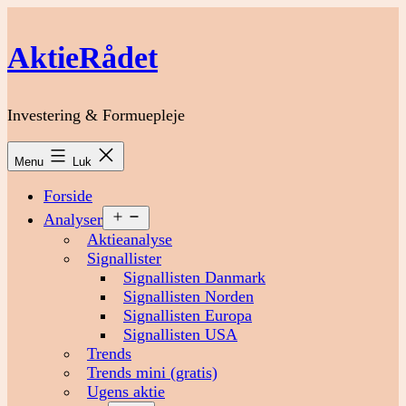
Fortsæt
til
AktieRådet
indhold
Investering & Formuepleje
Menu
Luk
Forside
Åbn
Analyser
menu
Aktieanalyse
Signallister
Signallisten Danmark
Signallisten Norden
Signallisten Europa
Signallisten USA
Trends
Trends mini (gratis)
Ugens aktie