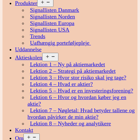
Åbn
Produkter
menu
Signallisten Danmark
Signallisten Norden
Signallisten Europa
Signallisten USA
Trends
Uafhængig porteføljepleje
Uddannelse
Åbn
Aktieskolen
menu
Lektion 1 – Ny på aktiemarkedet
Lektion 2 – Strategi på aktiemarkedet
Lektion 3 – Hvor stor risiko skal jeg tage?
Lektion 4 – Hvad er aktier?
Lektion 5 – Hvad er en investeringsforening?
Lektion 6 – Hvor og hvordan køber jeg en
aktie?
Lektion 7 – Nøgletal: Hvad betyder tallene og
hvordan påvirker de min aktie?
Lektion 8 – Nyheder og analytikere
Kontakt
Åbn
Om