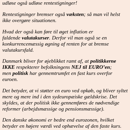
udløse også udløse rentestigninger!
Rentestigninger bremser også
væksten
; så man vil helst
ikke overgøre situationen.
Hvad der også kan føre til øget inflation er
faldende
valutakurser
. Derfor vil man også se en
konkurrencemæssig øgning af renten for at bremse
valutakursfald.
Danmark bliver for øjeblikket ramt af, at
politikkerne
IKKE
respekterer befolkningens
NEJ til EURO’en
;
men
politisk
har gennemtrumfet en fast kurs overfor
euroen.
Det betyder, at vi støtter en euro ved opkøb, og bliver syltet
mere og mere ind i den sydeuropæiske gældskrise. Det
skyldes, at der politisk ikke gennemføres de nødvendige
reformer (arbejdsmæssige og pensionsmæssige).
Den danske økonomi er bedre end eurozonen, hvilket
betyder en højere værdi ved ophævelse af den faste kurs.