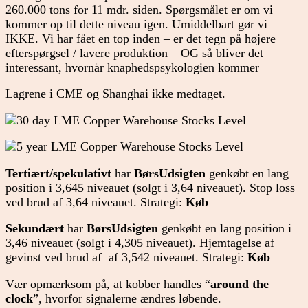
260.000 tons for 11 mdr. siden. Spørgsmålet er om vi
kommer op til dette niveau igen. Umiddelbart gør vi
IKKE. Vi har fået en top inden – er det tegn på højere
efterspørgsel / lavere produktion – OG så bliver det
interessant, hvornår knaphedspsykologien kommer
Lagrene i CME og Shanghai ikke medtaget.
Tertiært/spekulativt
har
BørsUdsigten
genkøbt en lang
position i 3,645 niveauet (solgt i 3,64 niveauet). Stop loss
ved brud af 3,64 niveauet. Strategi:
Køb
Sekundært
har
BørsUdsigten
genkøbt en lang position i
3,46 niveauet (solgt i 4,305 niveauet). Hjemtagelse af
gevinst ved brud af af 3,542 niveauet. Strategi:
Køb
Vær opmærksom på, at kobber handles “
around the
clock
”, hvorfor signalerne ændres løbende.