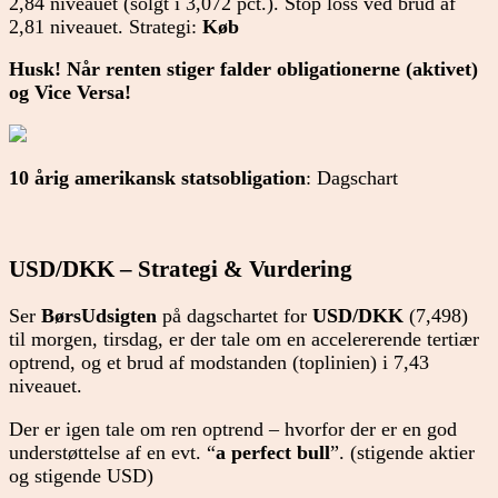
2,84 niveauet (solgt i 3,072 pct.). Stop loss ved brud af
2,81 niveauet. Strategi:
Køb
Husk! Når renten stiger falder obligationerne (aktivet)
og Vice Versa!
10 årig amerikansk statsobligation
: Dagschart
USD/DKK – Strategi & Vurdering
Ser
BørsUdsigten
på dagschartet for
USD/DKK
(7,498)
til morgen, tirsdag, er der tale om en accelererende tertiær
optrend, og et brud af modstanden (toplinien) i 7,43
niveauet.
Der er igen tale om ren optrend – hvorfor der er en god
understøttelse af en evt. “
a perfect bull
”. (stigende aktier
og stigende USD)