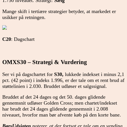
1.750 niveauet. Strategi:
Sælg
Mange skift i tertiære strategier betyder, at markedet er
usikker på retningen.
C20
: Dagschart
OMXS30 – Strategi & Vurdering
Ser vi på dagschartet for
S30,
lukkede indekset i minus 2,1
pct. (42 point) i indeks 1.996, er der tale om et rent brud af
støttelinien i 2.030. Bruddet udløser et salgssignal.
Bruddet af det 24 dages og det 50. dages glidende
gennemsnit udløser Golden Cross; men chartet/indekset
har brudt det 24 dages glidende gennemsnit i 2.008
niveauet, hvorfor man bør afvente køb på den korte bane.
BørsUdsigten
noterer, at der fortsat er tale om en vending,