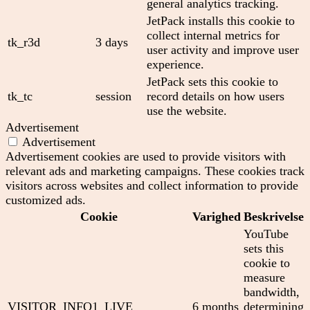
general analytics tracking.
JetPack installs this cookie to
collect internal metrics for
tk_r3d
3 days
user activity and improve user
experience.
JetPack sets this cookie to
tk_tc
session
record details on how users
use the website.
Advertisement
Advertisement
Advertisement cookies are used to provide visitors with
relevant ads and marketing campaigns. These cookies track
visitors across websites and collect information to provide
customized ads.
Cookie
Varighed
Beskrivelse
YouTube
sets this
cookie to
measure
bandwidth,
VISITOR_INFO1_LIVE
6 months
determining