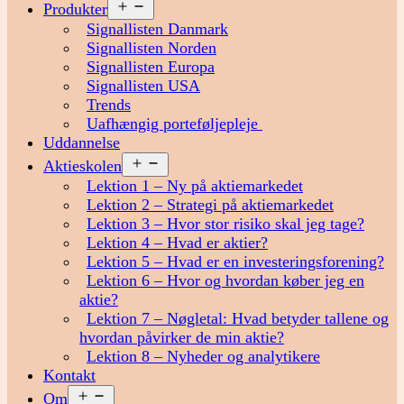
Åbn
Produkter
menu
Signallisten Danmark
Signallisten Norden
Signallisten Europa
Signallisten USA
Trends
Uafhængig porteføljepleje
Uddannelse
Åbn
Aktieskolen
menu
Lektion 1 – Ny på aktiemarkedet
Lektion 2 – Strategi på aktiemarkedet
Lektion 3 – Hvor stor risiko skal jeg tage?
Lektion 4 – Hvad er aktier?
Lektion 5 – Hvad er en investeringsforening?
Lektion 6 – Hvor og hvordan køber jeg en
aktie?
Lektion 7 – Nøgletal: Hvad betyder tallene og
hvordan påvirker de min aktie?
Lektion 8 – Nyheder og analytikere
Kontakt
Åbn
Om