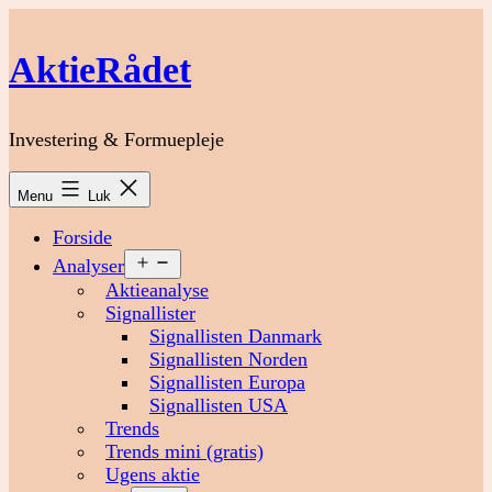
Fortsæt
til
AktieRådet
indhold
Investering & Formuepleje
Menu
Luk
Forside
Åbn
Analyser
menu
Aktieanalyse
Signallister
Signallisten Danmark
Signallisten Norden
Signallisten Europa
Signallisten USA
Trends
Trends mini (gratis)
Ugens aktie