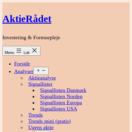
Fortsæt
til
AktieRådet
indhold
Investering & Formuepleje
Menu
Luk
Forside
Åbn
Analyser
menu
Aktieanalyse
Signallister
Signallisten Danmark
Signallisten Norden
Signallisten Europa
Signallisten USA
Trends
Trends mini (gratis)
Ugens aktie