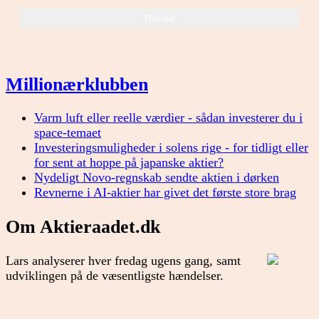
Millionærklubben
Varm luft eller reelle værdier - sådan investerer du i
space-temaet
Investeringsmuligheder i solens rige - for tidligt eller
for sent at hoppe på japanske aktier?
Nydeligt Novo-regnskab sendte aktien i dørken
Revnerne i AI-aktier har givet det første store brag
Om Aktieraadet.dk
Lars analyserer hver fredag ugens gang, samt
udviklingen på de væsentligste hændelser.