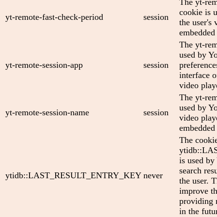
The yt-rem
cookie is 
yt-remote-fast-check-period
session
the user's 
embedded 
The yt-rem
used by Yo
yt-remote-session-app
session
preference
interface
video play
The yt-rem
used by Yo
yt-remote-session-name
session
video play
embedded 
The cooki
ytidb::
is used by
search res
ytidb::LAST_RESULT_ENTRY_KEY
never
the user. T
improve th
providing 
in the futu