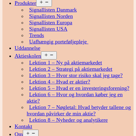
Åbn
Produkter
menu
Signallisten Danmark
Signallisten Norden
Signallisten Europa
Signallisten USA
Trends
Uafhængig porteføljepleje
Uddannelse
Åbn
Aktieskolen
menu
Lektion 1 – Ny på aktiemarkedet
Lektion 2 – Strategi på aktiemarkedet
Lektion 3 – Hvor stor risiko skal jeg tage?
Lektion 4 – Hvad er aktier?
Lektion 5 – Hvad er en investeringsforening?
Lektion 6 – Hvor og hvordan køber jeg en
aktie?
Lektion 7 – Nøgletal: Hvad betyder tallene og
hvordan påvirker de min aktie?
Lektion 8 – Nyheder og analytikere
Kontakt
Åbn
Om