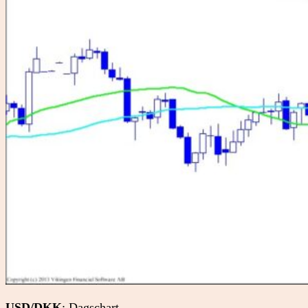
USD/DKK
: Dagschart