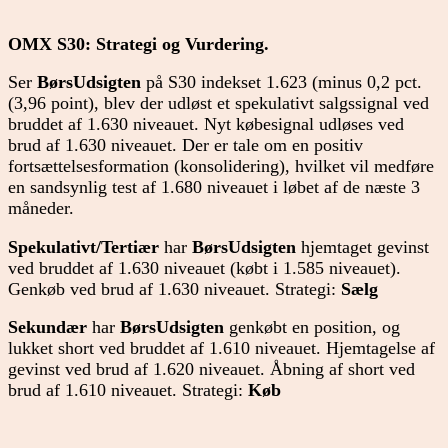
OMX S30: Strategi og Vurdering.
Ser
BørsUdsigten
på S30 indekset 1.623 (minus 0,2 pct.
(3,96 point), blev der udløst et spekulativt salgssignal ved
bruddet af 1.630 niveauet. Nyt købesignal udløses ved
brud af 1.630 niveauet. Der er tale om en positiv
fortsættelsesformation (konsolidering), hvilket vil medføre
en sandsynlig test af 1.680 niveauet i løbet af de næste 3
måneder.
Spekulativt/Tertiær
har
BørsUdsigten
hjemtaget gevinst
ved bruddet af 1.630 niveauet (købt i 1.585 niveauet).
Genkøb ved brud af 1.630 niveauet. Strategi:
Sælg
Sekundær
har
BørsUdsigten
genkøbt en position, og
lukket short ved bruddet af 1.610 niveauet. Hjemtagelse af
gevinst ved brud af 1.620 niveauet. Åbning af short ved
brud af 1.610 niveauet. Strategi:
Køb