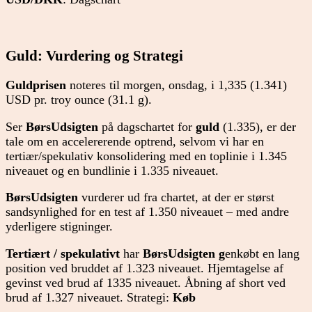
Guld: Vurdering og Strategi
Guldprisen
noteres til morgen, onsdag, i 1,335 (1.341)
USD pr. troy ounce (31.1 g).
Ser
BørsUdsigten
på dagschartet for
guld
(1.335), er der
tale om en accelererende optrend, selvom vi har en
tertiær/spekulativ konsolidering med en toplinie i 1.345
niveauet og en bundlinie i 1.335 niveauet.
BørsUdsigten
vurderer ud fra chartet, at der er størst
sandsynlighed for en test af 1.350 niveauet – med andre
yderligere stigninger.
Tertiært / spekulativt
har
BørsUdsigten g
enkøbt en lang
position ved bruddet af 1.323 niveauet. Hjemtagelse af
gevinst ved brud af 1335 niveauet. Åbning af short ved
brud af 1.327 niveauet. Strategi:
Køb