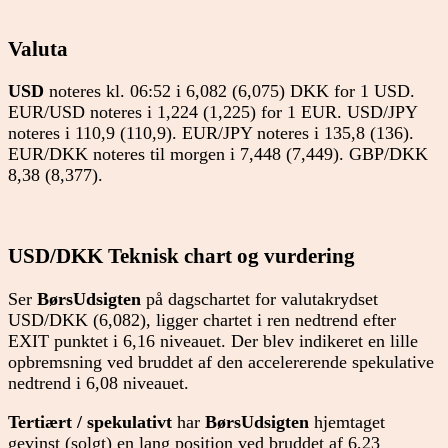
Valuta
USD
noteres kl. 06:52 i 6,082 (6,075) DKK for 1 USD.
EUR/USD noteres i 1,224 (1,225) for 1 EUR. USD/JPY
noteres i 110,9 (110,9). EUR/JPY noteres i 135,8 (136).
EUR/DKK noteres til morgen i 7,448 (7,449). GBP/DKK
8,38 (8,377).
USD/DKK Teknisk chart og vurdering
Ser
BørsUdsigten
på dagschartet for valutakrydset
USD/DKK (6,082), ligger chartet i ren nedtrend efter
EXIT punktet i 6,16 niveauet. Der blev indikeret en lille
opbremsning ved bruddet af den accelererende spekulative
nedtrend i 6,08 niveauet.
Tertiært / spekulativt
har
BørsUdsigten
hjemtaget
gevinst (solgt) en lang position ved bruddet af 6,23