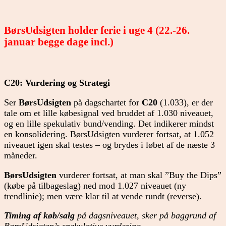
BørsUdsigten holder ferie i uge 4 (22.-26.
januar begge dage incl.)
C20: Vurdering og Strategi
Ser
BørsUdsigten
på dagschartet for
C20
(1.033), er der
tale om et lille købesignal ved bruddet af 1.030 niveauet,
og en lille spekulativ bund/vending. Det indikerer mindst
en konsolidering. BørsUdsigten vurderer fortsat, at 1.052
niveauet igen skal testes – og brydes i løbet af de næste 3
måneder.
BørsUdsigten
vurderer fortsat, at man skal ”Buy the Dips”
(købe på tilbageslag) ned mod 1.027 niveauet (ny
trendlinie); men være klar til at vende rundt (reverse).
Timing af køb/salg
på dagsniveauet, sker på baggrund af