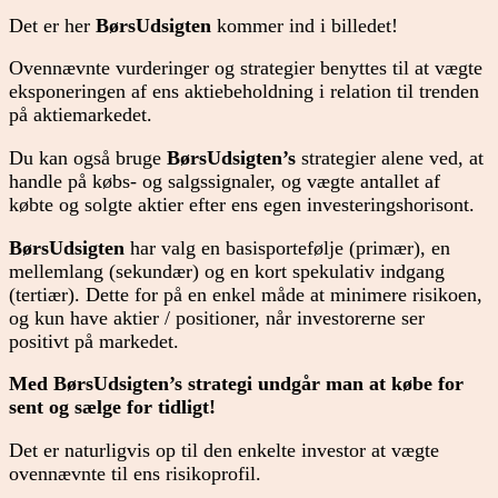
Det er her
BørsUdsigten
kommer ind i billedet!
Ovennævnte vurderinger og strategier benyttes til at vægte
eksponeringen af ens aktiebeholdning i relation til trenden
på aktiemarkedet.
Du kan også bruge
BørsUdsigten’s
strategier alene ved, at
handle på købs- og salgssignaler, og vægte antallet af
købte og solgte aktier efter ens egen investeringshorisont.
BørsUdsigten
har valg en basisportefølje (primær), en
mellemlang (sekundær) og en kort spekulativ indgang
(tertiær). Dette for på en enkel måde at minimere risikoen,
og kun have aktier / positioner, når investorerne ser
positivt på markedet.
Med BørsUdsigten’s strategi undgår man at købe for
sent og sælge for tidligt!
Det er naturligvis op til den enkelte investor at vægte
ovennævnte til ens risikoprofil.