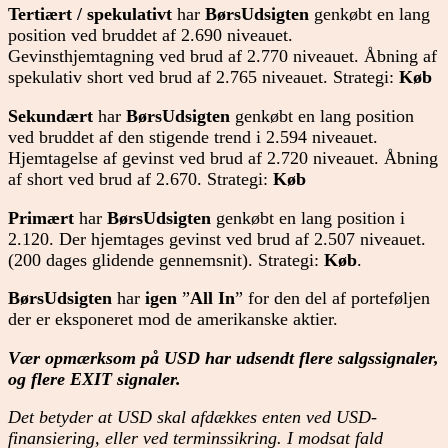
Tertiært / spekulativt
har
BørsUdsigten
genkøbt en lang
position ved bruddet af 2.690 niveauet.
Gevinsthjemtagning ved brud af 2.770 niveauet. Åbning af
spekulativ short ved brud af 2.765 niveauet. Strategi:
Køb
Sekundært
har
BørsUdsigten
genkøbt en lang position
ved bruddet af
den stigende trend i 2.594 niveauet.
Hjemtagelse af gevinst ved brud af 2.720 niveauet. Åbning
af short ved brud af 2.670. Strategi:
Køb
Primært
har
BørsUdsigten
genkøbt en lang position i
2.120. Der hjemtages gevinst ved brud af 2.507 niveauet.
(200 dages glidende gennemsnit). Strategi:
Køb
.
BørsUdsigten
har
igen
”
All In
” for den del af porteføljen
der er eksponeret mod de amerikanske aktier.
Vær opmærksom på
USD har udsendt flere salgssignaler,
og flere EXIT signaler.
Det betyder at USD skal afdækkes enten ved USD-
finansiering, eller ved terminssikring. I modsat fald