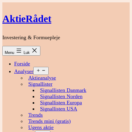
Fortsæt
til
AktieRådet
indhold
Investering & Formuepleje
Menu
Luk
Forside
Åbn
Analyser
menu
Aktieanalyse
Signallister
Signallisten Danmark
Signallisten Norden
Signallisten Europa
Signallisten USA
Trends
Trends mini (gratis)
Ugens aktie