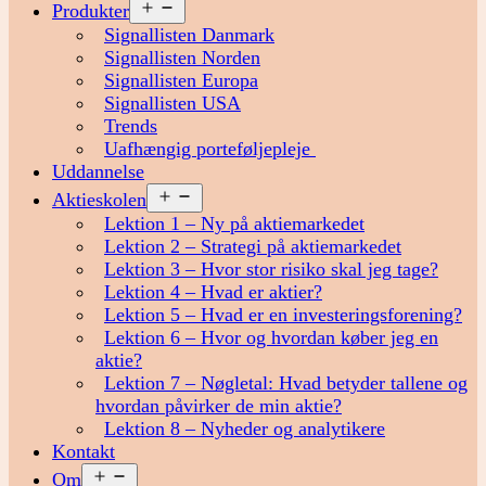
Åbn
Produkter
menu
Signallisten Danmark
Signallisten Norden
Signallisten Europa
Signallisten USA
Trends
Uafhængig porteføljepleje
Uddannelse
Åbn
Aktieskolen
menu
Lektion 1 – Ny på aktiemarkedet
Lektion 2 – Strategi på aktiemarkedet
Lektion 3 – Hvor stor risiko skal jeg tage?
Lektion 4 – Hvad er aktier?
Lektion 5 – Hvad er en investeringsforening?
Lektion 6 – Hvor og hvordan køber jeg en
aktie?
Lektion 7 – Nøgletal: Hvad betyder tallene og
hvordan påvirker de min aktie?
Lektion 8 – Nyheder og analytikere
Kontakt
Åbn
Om