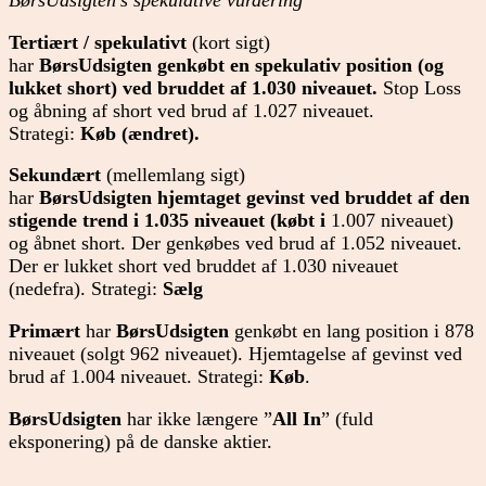
BørsUdsigten’s spekulative vurdering
Tertiært / spekulativt
(kort sigt)
har
BørsUdsigten
genkøbt en spekulativ position (og
lukket short) ved bruddet af 1.030 niveauet.
Stop Loss
og åbning af short ved brud af 1.027 niveauet.
Strategi:
Køb (
ændret
).
Sekundært
(mellemlang sigt)
har
BørsUdsigten
hjemtaget gevinst ved bruddet af den
stigende trend i 1.035 niveauet (købt i
1.007 niveauet)
og åbnet short. Der genkøbes ved brud af 1.052 niveauet.
Der er lukket short ved bruddet af 1.030 niveauet
(nedefra). Strategi:
Sælg
Primært
har
BørsUdsigten
genkøbt en lang position i 878
niveauet (solgt 962 niveauet). Hjemtagelse af gevinst ved
brud af 1.004 niveauet. Strategi:
Køb
.
BørsUdsigten
har ikke længere ”
All In
” (fuld
eksponering) på de danske aktier.