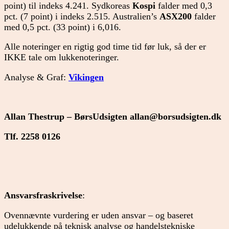
point) til indeks 4.241. Sydkoreas
Kospi
falder med 0,3
pct. (7 point) i indeks 2.515. Australien’s
ASX200
falder
med 0,5 pct. (33 point) i 6,016.
Alle noteringer en rigtig god time tid før luk, så der er
IKKE tale om lukkenoteringer.
Analyse & Graf:
Vikingen
Allan Thestrup – BørsUdsigten
allan@borsudsigten.dk
Tlf. 2258 0126
Ansvarsfraskrivelse
:
Ovennævnte vurdering er uden ansvar – og baseret
udelukkende på teknisk analyse og handelstekniske