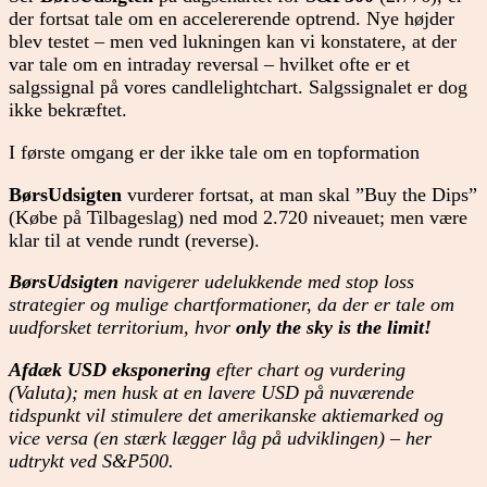
der fortsat tale om en accelererende optrend. Nye højder
blev testet – men ved lukningen kan vi konstatere, at der
var tale om en intraday reversal – hvilket ofte er et
salgssignal på vores candlelightchart. Salgssignalet er dog
ikke bekræftet.
I første omgang er der ikke tale om en topformation
BørsUdsigten
vurderer fortsat, at man skal ”Buy the Dips”
(Købe på Tilbageslag) ned mod 2.720 niveauet; men være
klar til at vende rundt (reverse).
BørsUdsigten
navigerer udelukkende med stop loss
strategier og mulige chartformationer, da der er tale om
uudforsket territorium, hvor
only the sky is the limit!
Afdæk USD eksponering
efter chart og vurdering
(Valuta); men husk at en lavere USD på nuværende
tidspunkt vil stimulere det amerikanske aktiemarked og
vice versa (en stærk lægger låg på udviklingen) – her
udtrykt ved S&P500.