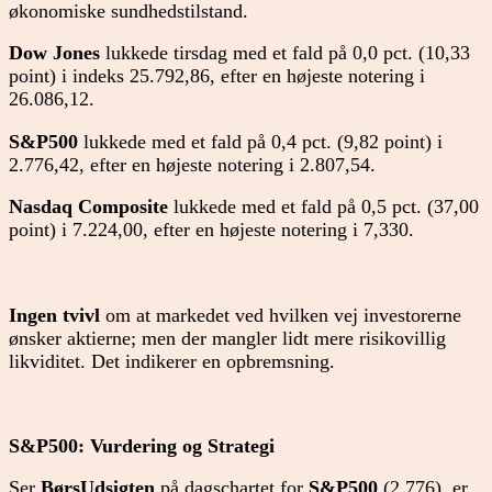
økonomiske sundhedstilstand.
Dow Jones
lukkede tirsdag med et fald på 0,0 pct. (10,33
point) i indeks 25.792,86, efter en højeste notering i
26.086,12.
S&P500
lukkede med et fald på 0,4 pct. (9,82 point) i
2.776,42, efter en højeste notering i 2.807,54.
Nasdaq Composite
lukkede med et fald på 0,5 pct. (37,00
point) i 7.224,00, efter en højeste notering i 7,330.
Ingen tvivl
om at markedet ved hvilken vej investorerne
ønsker aktierne; men der mangler lidt mere risikovillig
likviditet. Det indikerer en opbremsning.
S&P500: Vurdering og Strategi
Ser
BørsUdsigten
på dagschartet for
S&P500
(2.776), er