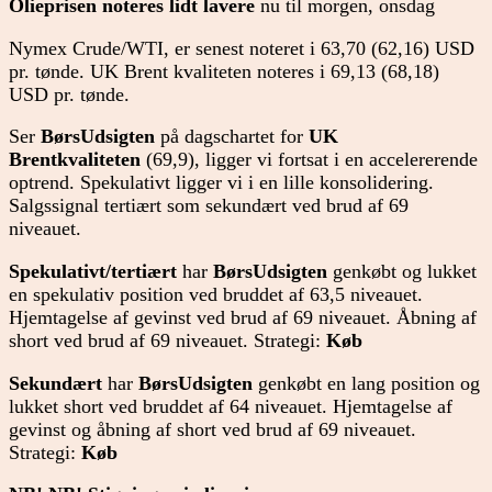
Olieprisen noteres lidt lavere
nu til morgen, onsdag
Nymex Crude/WTI, er senest noteret i 63,70 (62,16) USD
pr. tønde. UK Brent kvaliteten noteres i 69,13 (68,18)
USD pr. tønde.
Ser
BørsUdsigten
på dagschartet for
UK
Brentkvaliteten
(69,9), ligger vi fortsat i en accelererende
optrend. Spekulativt ligger vi i en lille konsolidering.
Salgssignal tertiært som sekundært ved brud af 69
niveauet.
Spekulativt/tertiært
har
BørsUdsigten
genkøbt og lukket
en spekulativ position ved bruddet af 63,5 niveauet.
Hjemtagelse af gevinst ved brud af 69 niveauet. Åbning af
short ved brud af 69 niveauet. Strategi:
Køb
Sekundært
har
BørsUdsigten
genkøbt en lang position og
lukket short ved bruddet af 64 niveauet. Hjemtagelse af
gevinst og åbning af short ved brud af 69 niveauet.
Strategi:
Køb