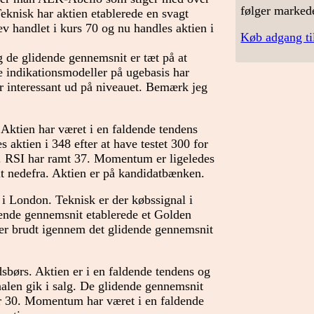
følger marked
Teknisk har aktien etablerede en svagt
ev handlet i kurs 70 og nu handles aktien i
Køb adgang ti
g de glidende gennemsnit er tæt på at
re indikationsmodeller på ugebasis har
 interessant ud på niveauet. Bemærk jeg
Aktien har været i en faldende tendens
 aktien i 348 efter at have testet 300 for
is. RSI har ramt 37. Momentum er ligeledes
it nedefra. Aktien er på kandidatbænken.
i London. Teknisk er der købssignal i
idende gennemsnit etablerede et Golden
 er brudt igennem det glidende gennemsnit
børs. Aktien er i en faldende tendens og
nalen gik i salg. De glidende gennemsnit
der 30. Momentum har været i en faldende