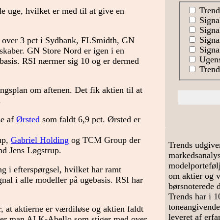
Trend
uge, hvilket er med til at give en
Signa
Signal
Signa
på over 3 pct i Sydbank, FLSmidth, GN
Signal
lskaber. GN Store Nord er igen i en
Ugens
gebasis. RSI nærmer sig 10 og er dermed
Trends
ngsplan om aftenen. Det fik aktien til at
.
se af
Ørsted
som faldt 6,9 pct. Ørsted er
up,
Gabriel Holding
og TCM Group der
Trends udgive
nd Jens Løgstrup.
markedsanalyse
modelportefølj
i efterspørgsel, hvilket har ramt
om aktier og 
ignal i alle modeller på ugebasis. RSI har
børsnoterede 
Trends har i 1
toneangivende
at aktierne er værdiløse og aktien faldt
leveret af erf
n ser man ALK-Abello som stiger med over