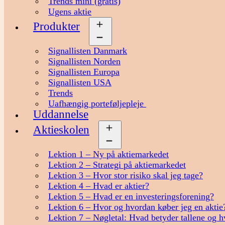
Trends mini (gratis)
Ugens aktie
Produkter
Åbn
menu
Signallisten Danmark
Signallisten Norden
Signallisten Europa
Signallisten USA
Trends
Uafhængig porteføljepleje
Uddannelse
Aktieskolen
Åbn
menu
Lektion 1 – Ny på aktiemarkedet
Lektion 2 – Strategi på aktiemarkedet
Lektion 3 – Hvor stor risiko skal jeg tage?
Lektion 4 – Hvad er aktier?
Lektion 5 – Hvad er en investeringsforening?
Lektion 6 – Hvor og hvordan køber jeg en aktie
Lektion 7 – Nøgletal: Hvad betyder tallene og h