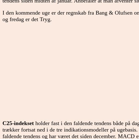
tendens siden midten af januar. Anbefaler at man afventer si
I den kommende uge er der regnskab fra Bang & Olufsen om
og fredag er det Tryg.
C25-indekset
holder fast i den faldende tendens både på da
trækker fortsat ned i de tre indikationsmodeller på ugebasi
faldende tendens og har været det siden december. MACD er 