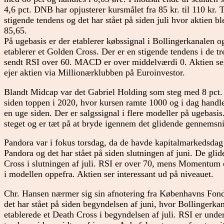
4,6 pct. DNB har opjusterer kursmålet fra 85 kr. til 110 kr. 
stigende tendens og det har stået på siden juli hvor aktien bl
85,65.
På ugebasis er der etablerer købssignal i Bollingerkanalen o
etablerer et Golden Cross. Der er en stigende tendens i de t
sendt RSI over 60. MACD er over middelværdi 0. Aktien ser
ejer aktien via Millionærklubben på Euroinvestor.
Blandt Midcap var det Gabriel Holding som steg med 8 pct. 
siden toppen i 2020, hvor kursen ramte 1000 og i dag handles
en uge siden. Der er salgssignal i flere modeller på ugebas
steget og er tæt på at bryde igennem det glidende gennemsn
Pandora var i fokus torsdag, da de havde kapitalmarkedsdag 
Pandora og det har stået på siden slutningen af juni. De gl
Cross i slutningen af juli. RSI er over 70, mens Momentum
i modellen oppefra. Aktien ser interessant ud på niveauet.
Chr. Hansen nærmer sig sin afnotering fra Københavns Fonds
det har stået på siden begyndelsen af juni, hvor Bollingerka
etablerede et Death Cross i begyndelsen af juli. RSI er un