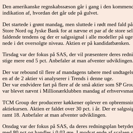
Den amerikanske regnskabssæson går i gang i den kommende 
indikation af, hvordan det går ude på gulvet.
Det startede i grønt mandag, men sluttede i rødt med fald 
Store Nord og Jyske Bank for at nævne et par af de store se
faldende tendens og der er salgssignal i alle modeller på u
nede i det oversolgte niveau. Aktien er på kandidatbænken.
Tirsdag var der fokus på SAS, der vil præsentere deres redni
stige mere end 5 pct. Anbefaler at man afventer udviklingen
Der var rebound til flere af mandagens tabere med undtagel
en af de 2 aktier vi analyserer i Trends i denne uge.
Der var endvidere fart på flere af de små aktier som SP Gro
var blevet nævnt i Millionærklubben mandag af erhvervsma
TCM Group der producerer køkkener oplever en opbremsning 
aktiekursen. Aktien er faldet over 30 pct. i år. Der er salgss
ramt 18. Anbefaler at man afventer udviklingen.
Onsdag var der fokus på SAS, da deres redningsplan betyder, 
med 80 pct og handles i 0,03 øre. I modsat ende af scalae