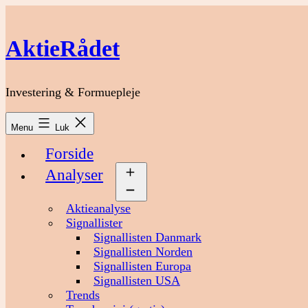
Fortsæt
til
indhold
AktieRådet
Investering & Formuepleje
Menu
Luk
Forside
Analyser
Åbn
menu
Aktieanalyse
Signallister
Signallisten Danmark
Signallisten Norden
Signallisten Europa
Signallisten USA
Trends