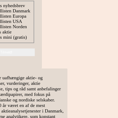
s nyhedsbrev
llisten Danmark
listen Europa
llisten USA
listen Norden
 aktie
 mini (gratis)
r uafhængige aktie- og
r, vurderinger, aktie
e, tips og råd samt anbefalinger
værdipapirer, med fokus på
danske og nordiske selskaber.
0 år været en af de mest
 aktieanalysetjenester i Danmark,
arne analytikere, som konstant