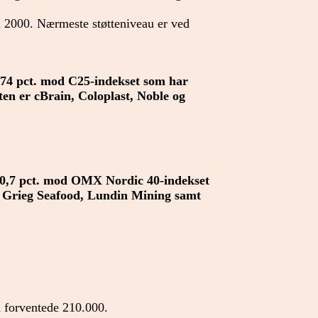
 2000. Nærmeste støtteniveau er ved
 5,74 pct. mod C25-indekset som har
sten er cBrain, Coloplast, Noble og
på 0,7 pct. mod OMX Nordic 40-indekset
, Grieg Seafood, Lundin Mining samt
d forventede 210.000.