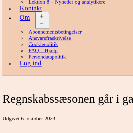
Lektion 8 – Nyheder og analytikere
Kontakt
Om
Åbn
menu
Abonnementsbetingelser
Ansvarsfraskrivelse
Cookiepolitik
FAQ – Hjælp
Persondatapolitik
Log ind
Regnskabssæsonen går i g
Udgivet
6. oktober 2023