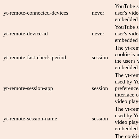
YouTube se
yt-remote-connected-devices
never
user's vid
embedded 
YouTube se
yt-remote-device-id
never
user's vid
embedded 
The yt-rem
cookie is 
yt-remote-fast-check-period
session
the user's 
embedded 
The yt-rem
used by Yo
yt-remote-session-app
session
preference
interface
video play
The yt-rem
used by Yo
yt-remote-session-name
session
video play
embedded 
The cooki