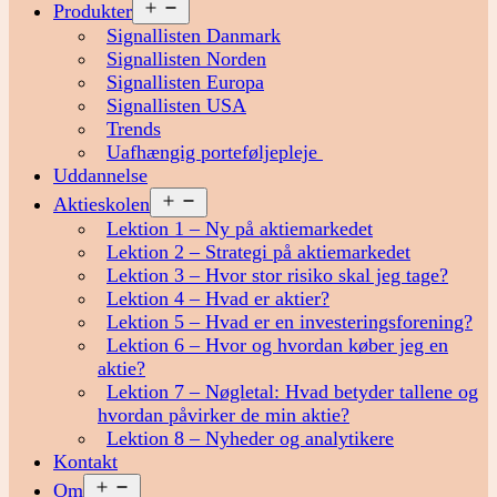
Åbn
Produkter
menu
Signallisten Danmark
Signallisten Norden
Signallisten Europa
Signallisten USA
Trends
Uafhængig porteføljepleje
Uddannelse
Åbn
Aktieskolen
menu
Lektion 1 – Ny på aktiemarkedet
Lektion 2 – Strategi på aktiemarkedet
Lektion 3 – Hvor stor risiko skal jeg tage?
Lektion 4 – Hvad er aktier?
Lektion 5 – Hvad er en investeringsforening?
Lektion 6 – Hvor og hvordan køber jeg en
aktie?
Lektion 7 – Nøgletal: Hvad betyder tallene og
hvordan påvirker de min aktie?
Lektion 8 – Nyheder og analytikere
Kontakt
Åbn
Om