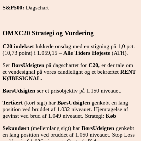
S&P500:
Dagschart
OMXC20 Strategi og Vurdering
C20 indekset
lukkede onsdag med en stigning på 1,0 pct.
(10,73 point) i 1.059,15 –
Alle Tiders Højeste
(ATH).
Ser
BørsUdsigten
på dagschartet for
C20,
er der tale om
et vendesignal på vores candlelight og et bekræftet
RENT
KØBESIGNAL.
BørsUdsigten
ser et prisobjektiv på 1.150 niveauet.
Tertiært
(kort sigt) har
BørsUdsigten
genkøbt en lang
position ved bruddet af 1.032 niveauet. Hjemtagelse af
gevinst ved brud af 1.049 niveauet. Strategi:
Køb
Sekundært
(mellemlang sigt) har
BørsUdsigten
genkøbt
en lang position ved bruddet af 1.050 niveauet. Stop Loss