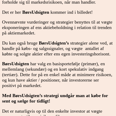
forholde sig til markedsrisikoen, når man handler.
Det er her
BørsUdsigten
kommer ind i billedet!
Ovennævnte vurderinger og strategier benyttes til at vægte
eksponeringen af ens aktiebeholdning i relation til trenden
på aktiemarkedet.
Du kan også bruge
BørsUdsigten’s
strategier alene ved, at
handle på købs- og salgssignaler, og vægte antallet af
købte og solgte aktier efter ens egen investeringshorisont.
BørsUdsigten
har valg en basisportefølje (primær), en
mellemlang (sekundær) og en kort spekulativ indgang
(tertiær). Dette for på en enkel måde at minimere risikoen,
og kun have aktier / positioner, når investorerne ser
positivt på markedet.
Med BørsUdsigten’s strategi undgår man at købe for
sent og sælge for tidligt!
Det er naturligvis op til den enkelte investor at vægte