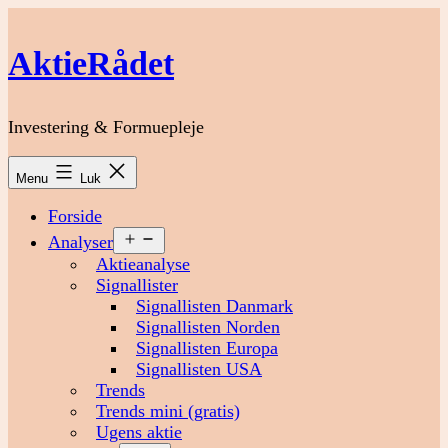
Fortsæt
til
AktieRådet
indhold
Investering & Formuepleje
Menu
Luk
Forside
Åbn
Analyser
menu
Aktieanalyse
Signallister
Signallisten Danmark
Signallisten Norden
Signallisten Europa
Signallisten USA
Trends
Trends mini (gratis)
Ugens aktie