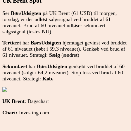
UK Brent Spot
Ser
BørsUdsigten
på UK Brent (61 USD) til morgen,
torsdag, er der udløst salgssignal ved bruddet af 61
niveauet. Brud af 60 niveauet udløser sekundært
salgssignal (testes NU)
Tertiært
har
BørsUdsigten
hjemtaget gevinst ved bruddet
af 61 niveauet (købt i 59,3 niveauet). Genkøb ved brud af
61 niveauet. Strategi:
Sælg
(ændret)
Sekundært
har
BørsUdsigten
genkøbt ved bruddet af 60
niveauet (solgt i 64,2 niveauet). Stop loss ved brud af 60
niveauet. Strategi:
Køb.
UK Brent
: Dagschart
Chart:
Investing.com