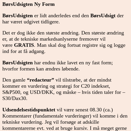
BørsUdsigten Ny Form
BørsUdsigten
er lidt anderledes end den
BørsUdsigt
der
har været udgivet tidligere.
Det er dog ikke den største ændring. Den største ændring
er, at de tekniske markedsanlyserne fremover vil
være
GRATIS
. Man skal dog fortsat registre sig og logge
ind for at få adgang.
BørsUdsigten
har endnu ikke lavet en ny fast form;
hvorfor formen kan ændres løbende.
Den gamle
“redacteur”
vil tilstræbe, at der mindst
kommer en vurdering og strategi for C20 indekset,
S&P500, og USD/DKK, og måske – hvis tiden taler for –
S30/Dax30.
Udsendelsestidspunktet
vil være senest 08.30 (ca.)
Kommentarer (fundamentale vurderinger) vil komme i den
tekniske vurdering. Jeg vil forsøge at adskille
kommentarerne evt. ved at bruge kursiv. I må meget gerne