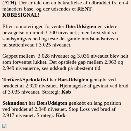
(ATH). Der er tale om en bekræftelse af udbruddet fra en 4
måneders base, og der udsendes et
RENT
KØBESIGNAL!
Efter topnoteringen forventer
BørsUdsigten
en videre
bevægelse op imod 3.300 niveauet,; men først skal vi
sandsynligvis ned og teste det gamle modstandsniveau –
nu støtteniveau i 3.025 niveauet.
Gappet mellem 3.028 niveauet og 3.036 niveauet blev helt
som forventet lukket. Det opståede gap mellem 2.963 og
2.949 niveauerne, ses udskudt på ubestemt tid.
Tertiært/
Spekulativt
har
BørsUdsigten
genkøbt ved
bruddet af 2.920 niveauet. Hjemtagelse af gevinst ved brud
af 3.035 niveauet. Strategi:
Køb
Sekundært
har
BørsUdsigten
genkøbt en lang position
ved bruddet af 2.948 niveauet. Stop Loss ved brud af
2.917 niveauet. Strategi:
Køb