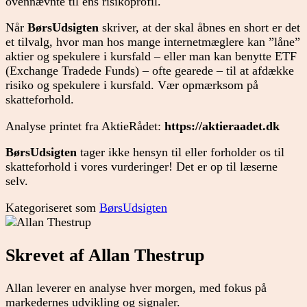
ovennævnte til ens risikoprofil.
Når
BørsUdsigten
skriver, at der skal åbnes en short er det
et tilvalg, hvor man hos mange internetmæglere kan ”låne”
aktier og spekulere i kursfald – eller man kan benytte ETF
(Exchange Tradede Funds) – ofte gearede – til at afdække
risiko og spekulere i kursfald. Vær opmærksom på
skatteforhold.
Analyse printet fra AktieRådet:
https://aktieraadet.dk
BørsUdsigten
tager ikke hensyn til eller forholder os til
skatteforhold i vores vurderinger! Det er op til læserne
selv.
Kategoriseret som
BørsUdsigten
Skrevet af Allan Thestrup
Allan leverer en analyse hver morgen, med fokus på
markedernes udvikling og signaler.