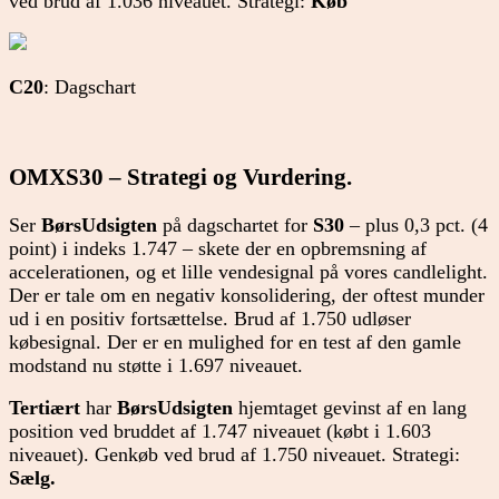
ved brud af 1.036 niveauet. Strategi:
Køb
C20
: Dagschart
OMXS30 – Strategi og Vurdering.
Ser
BørsUdsigten
på dagschartet for
S30
– plus 0,3 pct. (4
point) i indeks 1.747 – skete der en opbremsning af
accelerationen, og et lille vendesignal på vores candlelight.
Der er tale om en negativ konsolidering, der oftest munder
ud i en positiv fortsættelse. Brud af 1.750 udløser
købesignal. Der er en mulighed for en test af den gamle
modstand nu støtte i 1.697 niveauet.
Tertiært
har
BørsUdsigten
hjemtaget gevinst af en lang
position ved bruddet af 1.747 niveauet (købt i 1.603
niveauet). Genkøb ved brud af 1.750 niveauet. Strategi:
Sælg.