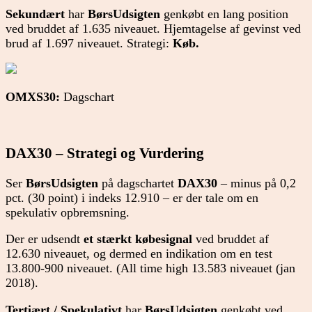
Sekundært
har
BørsUdsigten
genkøbt en lang position
ved bruddet af 1.635 niveauet. Hjemtagelse af gevinst ved
brud af 1.697 niveauet. Strategi:
Køb.
OMXS30:
Dagschart
DAX30 – Strategi og Vurdering
Ser
BørsUdsigten
på dagschartet
DAX30
– minus på 0,2
pct. (30 point) i indeks 12.910 – er der tale om en
spekulativ opbremsning.
Der er udsendt
et stærkt købesignal
ved bruddet af
12.630 niveauet, og dermed en indikation om en test
13.800-900 niveauet. (All time high 13.583 niveauet (jan
2018).
Tertiært / Spekulativt
har
BørsUdsigten
genkøbt ved