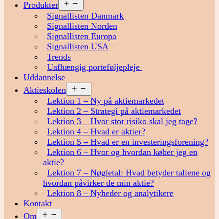
Åbn
Produkter
menu
Signallisten Danmark
Signallisten Norden
Signallisten Europa
Signallisten USA
Trends
Uafhængig porteføljepleje
Uddannelse
Åbn
Aktieskolen
menu
Lektion 1 – Ny på aktiemarkedet
Lektion 2 – Strategi på aktiemarkedet
Lektion 3 – Hvor stor risiko skal jeg tage?
Lektion 4 – Hvad er aktier?
Lektion 5 – Hvad er en investeringsforening?
Lektion 6 – Hvor og hvordan køber jeg en
aktie?
Lektion 7 – Nøgletal: Hvad betyder tallene og
hvordan påvirker de min aktie?
Lektion 8 – Nyheder og analytikere
Kontakt
Åbn
Om