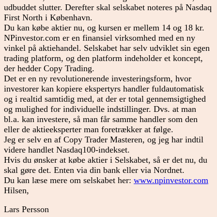
udbuddet slutter. Derefter skal selskabet noteres på Nasdaq
First North i København.
Du kan købe aktier nu, og kursen er mellem 14 og 18 kr.
NPinvestor.com er en finansiel virksomhed med en ny
vinkel på aktiehandel. Selskabet har selv udviklet sin egen
trading platform, og den platform indeholder et koncept,
der hedder Copy Trading.
Det er en ny revolutionerende investeringsform, hvor
investorer kan kopiere ekspertyrs handler fuldautomatisk
og i realtid samtidig med, at der er total gennemsigtighed
og mulighed for individuelle indstillinger. Dvs. at man
bl.a. kan investere, så man får samme handler som den
eller de aktieeksperter man foretrækker at følge.
Jeg er selv en af Copy Trader Masteren, og jeg har indtil
videre handlet Nasdaq100-indekset.
Hvis du ønsker at købe aktier i Selskabet, så er det nu, du
skal gøre det. Enten via din bank eller via Nordnet.
Du kan læse mere om selskabet her:
www.npinvestor.com
Hilsen,
Lars Persson