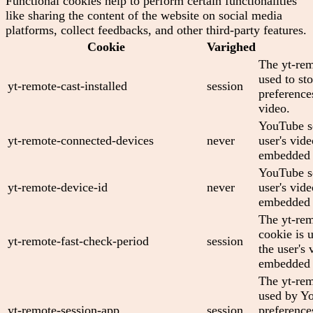
Functional cookies help to perform certain functionalities
like sharing the content of the website on social media
platforms, collect feedbacks, and other third-party features.
Cookie
Varighed
The yt-rem
used to sto
yt-remote-cast-installed
session
preferenc
video.
YouTube se
yt-remote-connected-devices
never
user's vid
embedded 
YouTube se
yt-remote-device-id
never
user's vid
embedded 
The yt-rem
cookie is 
yt-remote-fast-check-period
session
the user's 
embedded 
The yt-rem
used by Yo
yt-remote-session-app
session
preference