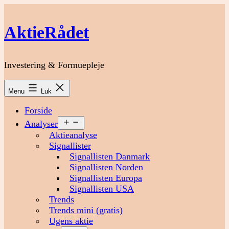
Fortsæt
til
AktieRådet
indhold
Investering & Formuepleje
Menu
Luk
Forside
Åbn
Analyser
menu
Aktieanalyse
Signallister
Signallisten Danmark
Signallisten Norden
Signallisten Europa
Signallisten USA
Trends
Trends mini (gratis)
Ugens aktie