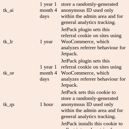
1 year 1
store a randomly-generated
tk_ai
month 4
anonymous ID used only
days
within the admin area and for
general analytics tracking.
JetPack plugin sets this
referral cookie on sites using
tk_lr
1 year
WooCommerce, which
analyzes referrer behaviour for
Jetpack.
JetPack plugin sets this
1 year 1
referral cookie on sites using
tk_or
month 4
WooCommerce, which
days
analyzes referrer behaviour for
Jetpack.
JetPack sets this cookie to
store a randomly-generated
tk_qs
1 hour
anonymous ID used only
within the admin area and for
general analytics tracking.
JetPack installs this cookie to