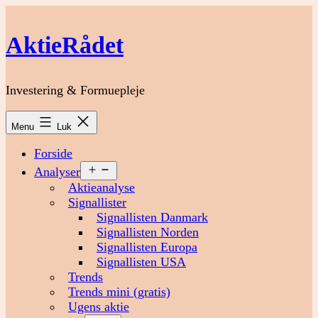
Fortsæt
til
AktieRådet
indhold
Investering & Formuepleje
Menu
Luk
Forside
Åbn
Analyser
menu
Aktieanalyse
Signallister
Signallisten Danmark
Signallisten Norden
Signallisten Europa
Signallisten USA
Trends
Trends mini (gratis)
Ugens aktie