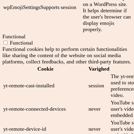
on a WordPress site.
wpEmojiSettingsSupports
session
It helps determine if
the user's browser can
display emojis
properly.
Functional
Functional
Functional cookies help to perform certain functionalities
like sharing the content of the website on social media
platforms, collect feedbacks, and other third-party features.
Cookie
Varighed
The yt-rem
used to sto
yt-remote-cast-installed
session
preferenc
video.
YouTube se
yt-remote-connected-devices
never
user's vid
embedded 
YouTube se
yt-remote-device-id
never
user's vid