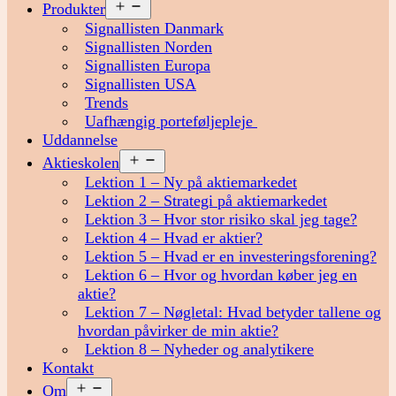
Åbn
Produkter
menu
Signallisten Danmark
Signallisten Norden
Signallisten Europa
Signallisten USA
Trends
Uafhængig porteføljepleje
Uddannelse
Åbn
Aktieskolen
menu
Lektion 1 – Ny på aktiemarkedet
Lektion 2 – Strategi på aktiemarkedet
Lektion 3 – Hvor stor risiko skal jeg tage?
Lektion 4 – Hvad er aktier?
Lektion 5 – Hvad er en investeringsforening?
Lektion 6 – Hvor og hvordan køber jeg en
aktie?
Lektion 7 – Nøgletal: Hvad betyder tallene og
hvordan påvirker de min aktie?
Lektion 8 – Nyheder og analytikere
Kontakt
Åbn
Om