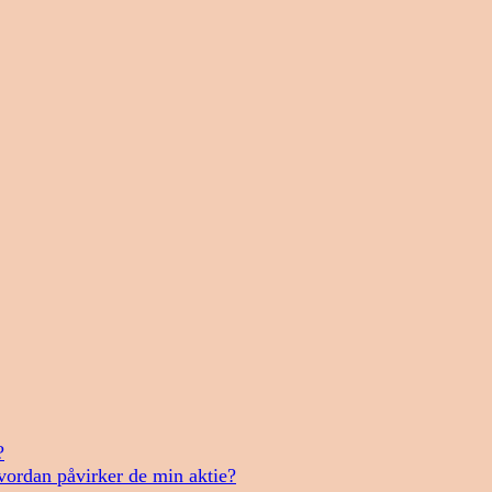
?
vordan påvirker de min aktie?