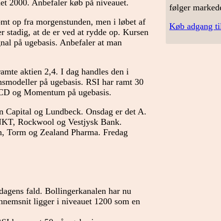
et 2000. Anbefaler køb på niveauet.
følger marked
omt op fra morgenstunden, men i løbet af
Køb adgang ti
r stadig, at de er ved at rydde op. Kursen
ignal på ugebasis. Anbefaler at man
ramte aktien 2,4. I dag handles den i
ionsmodeller på ugebasis. RSI har ramt 30
 MACD og Momentum på ugebasis.
 Capital og Lundbeck. Onsdag er det A.
NKT, Rockwool og Vestjysk Bank.
en, Torm og Zealand Pharma. Fredag
dagens fald. Bollingerkanalen har nu
ennemsnit ligger i niveauet 1200 som en