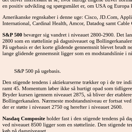
en positiv udvikling og spørgsmålet er, om USA og Europa 
Amerikanske regnskaber i denne uge: Cisco, JD.Com, Appli
International, Cardinal Health, Amcor, Datadog samt Cable
S&P 500
bevæger sig vandret i niveauet 2800-2900. Det lan
2800 som en støttelinie på dagsniveauet og Bollingerkanalen 
På ugebasis er det korte glidende gennemsnit blevet brudt n
lange glidende gennemsnit ligger som en modstandslinie i n
S&P 500 på ugebasis.
Den stigende tendens i aktiekurserne trækker op i de tre ind
ramt 45. Momentum løber ikke så hurtigt opad som tidligere
Bryder kursen igennem niveauet 2875, så bliver der etablere
Bollingerkanalen. Nærmeste modstandsniveau er fortsat ved 
der er støtte i niveauet 2750 og herefter i niveauet 2600.
Nasdaq Composite
holder fast i den stigende tendens på d
ved niveauet 8500 ligger som en støttelinie. Den stigende te
køb på dagsniveauet.