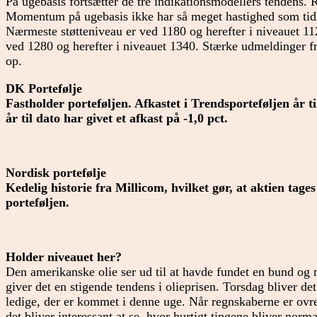
På ugebasis fortsætter de tre indikationsmodellers tendens.
Momentum på ugebasis ikke har så meget hastighed som tidl
Nærmeste støtteniveau er ved 1180 og herefter i niveauet 
ved 1280 og herefter i niveauet 1340. Stærke udmeldinger f
op.
DK Portefølje
Fastholder porteføljen. Afkastet i Trendsporteføljen år t
år til dato har givet et afkast på -1,0 pct.
Nordisk portefølje
Kedelig historie fra Millicom, hvilket gør, at aktien tage
porteføljen.
Holder niveauet her?
Den amerikanske olie ser ud til at havde fundet en bund og
giver det en stigende tendens i olieprisen. Torsdag bliver d
ledige, der er kommet i denne uge. Når regnskaberne er ovre
det bliver interessant at se, hvor hurtigt tingene bliver norma