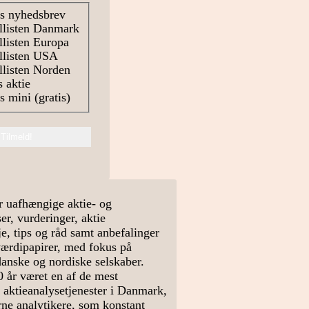
s nyhedsbrev
llisten Danmark
listen Europa
llisten USA
listen Norden
 aktie
 mini (gratis)
r uafhængige aktie- og
r, vurderinger, aktie
e, tips og råd samt anbefalinger
værdipapirer, med fokus på
danske og nordiske selskaber.
0 år været en af de mest
 aktieanalysetjenester i Danmark,
arne analytikere, som konstant