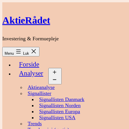
Fortsæt
til
indhold
AktieRådet
Investering & Formuepleje
Menu
Luk
Forside
Analyser
Åbn
menu
Aktieanalyse
Signallister
Signallisten Danmark
Signallisten Norden
Signallisten Europa
Signallisten USA
Trends