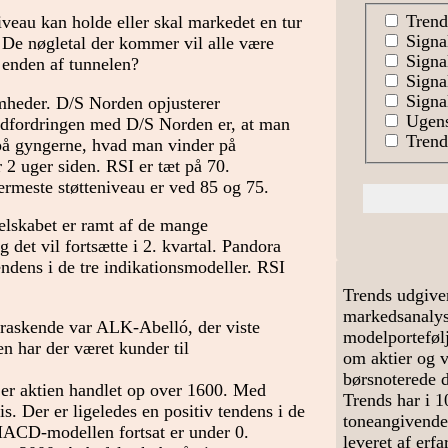
Trend
veau kan holde eller skal markedet en tur
Signa
 De nøgletal der kommer vil alle være
Signal
r enden af tunnelen?
Signa
Signal
omheder. D/S Norden opjusterer
Ugens
. Udfordringen med D/S Norden er, at man
Trends
t på gyngerne, hvad man vinder på
r 2 uger siden. RSI er tæt på 70.
rmeste støtteniveau er ved 85 og 75.
elskabet er ramt af de mange
 det vil fortsætte i 2. kvartal. Pandora
tendens i de tre indikationsmodeller. RSI
Trends udgive
markedsanalyse
raskende var ALK-Abelló, der viste
modelportefølj
en har der været kunder til
om aktier og 
børsnoterede 
 er aktien handlet op over 1600. Med
Trends har i 1
s. Der er ligeledes en positiv tendens i de
toneangivende
MACD-modellen fortsat er under 0.
leveret af erf