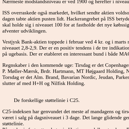
Nærmeste modstandsniveau er ved 1900 og herefter i niveau
ISS overraskede også markedet, hvilket sendte aktien volds
dagen tabte aktien pusten lidt. Hackerangrebet på ISS betyde
skal holde sig i niveauet 100 for at fastholde det nye købss
afventer udviklingen.
Vestjysk Bank-aktien toppede i februar ved 4 kr. og i marts 
niveauet 2,8-2,9. Der er en positiv tendens i de tre indikat
på ugebasis. Der er etableret en interessant bund i både
Regnskaber i den kommende uge: Tirsdag er det Copenhagen
P. Møller-Mærsk, Brdr. Hartmann, MT Højgaard Holding, 
Torsdag er det Alm. Brand, Bavarian Nordic, Jeudan, Park
slutter af med H+H og Nilfisk Holding.
De forskellige støttelinie i C25.
C25-indeksen har genvundet det meste af mandagens og tirs
været i salg på dagsniveauet i 3 dage. Det lange glidende g
støttelinie.