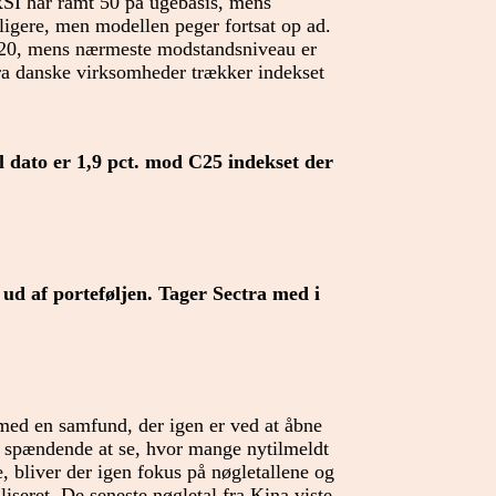
 RSI har ramt 50 på ugebasis, mens
igere, men modellen peger fortsat op ad.
1120, mens nærmeste modstandsniveau er
ra danske virksomheder trækker indekset
il dato er 1,9 pct. mod C25 indekset der
s ud af porteføljen. Tager Sectra med i
 med en samfund, der igen er ved at åbne
et spændende at se, hvor mange nytilmeldt
, bliver der igen fokus på nøgletallene og
liseret. De seneste nøgletal fra Kina viste