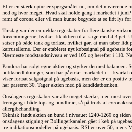
Efter en stærk optur er spørgsmålet nu, om det nuværende ni
ned og hvor meget. Hvad skal holde gang i markedet i juni?
ramt af corona eller vil man kunne begynde at se lidt lys fo
Tirsdag var der en række regnskaber fra flere danske virks
forventningerne, hvilket fik aktien til at stige med 4,3 pct
satser på både tank og tørlast, hvilket gør, at man taber lid
karrusellerne. Der er etableret nyt købssignal på ugebasis fo
Nærmeste modstandsniveau er ved 105 og herefter i 110. Næ
Pandora har solgt egne aktier og styrker dermed balancen. S
butiksnedlukninger, som har påvirket markedet i 1. kvartal og
viser fortsat salgssignal på ugebasis, men der er en positiv 
har passeret 30. Tager aktien med på kandidatbænken.
Onsdagens regnskaber var alle meget stærke, men mest over
fremgang i både top- og bundlinie, så på trods af coronakris
allergibehandling.
Teknisk fandt aktien en bund i niveauet 1240-1260 og siden
onsdagens stigning er Bollingerkanalen gået i køb på ugebasi
tre indikationsmodeller på ugebasis. RSI er over 50, mens 