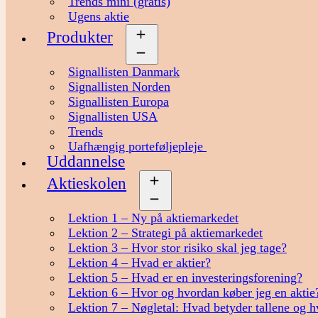
Trends mini (gratis)
Ugens aktie
Produkter
Åbn
menu
Signallisten Danmark
Signallisten Norden
Signallisten Europa
Signallisten USA
Trends
Uafhængig porteføljepleje
Uddannelse
Aktieskolen
Åbn
menu
Lektion 1 – Ny på aktiemarkedet
Lektion 2 – Strategi på aktiemarkedet
Lektion 3 – Hvor stor risiko skal jeg tage?
Lektion 4 – Hvad er aktier?
Lektion 5 – Hvad er en investeringsforening?
Lektion 6 – Hvor og hvordan køber jeg en aktie
Lektion 7 – Nøgletal: Hvad betyder tallene og h