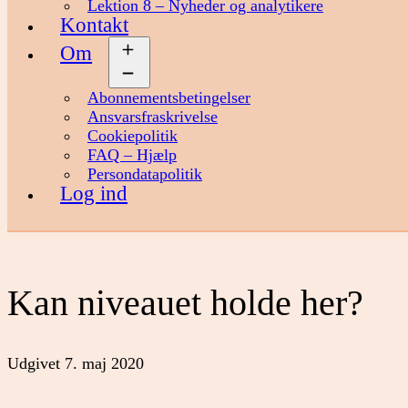
Lektion 8 – Nyheder og analytikere
Kontakt
Om
Åbn
menu
Abonnementsbetingelser
Ansvarsfraskrivelse
Cookiepolitik
FAQ – Hjælp
Persondatapolitik
Log ind
Kan niveauet holde her?
Udgivet
7. maj 2020