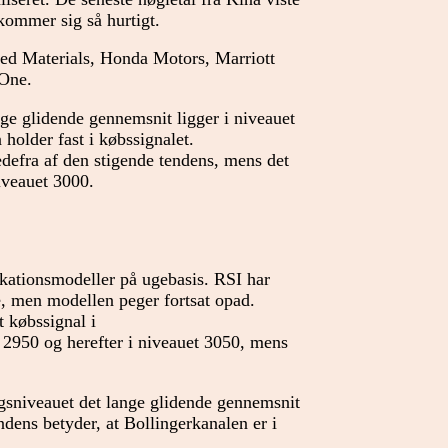
kommer sig så hurtigt.
ed Materials, Honda Motors, Marriott
 One.
ge glidende gennemsnit ligger i niveauet
holder fast i købssignalet.
edefra af den stigende tendens, mens det
iveauet 3000.
ikationsmodeller på ugebasis. RSI har
, men modellen peger fortsat opad.
t købssignal i
2950 og herefter i niveauet 3050, mens
agsniveauet det lange glidende gennemsnit
ndens betyder, at Bollingerkanalen er i