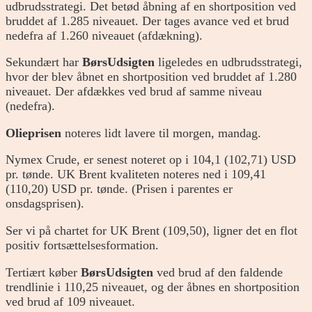
udbrudsstrategi. Det betød åbning af en shortposition ved
bruddet af 1.285 niveauet. Der tages avance ved et brud
nedefra af 1.260 niveauet (afdækning).
Sekundært har
BørsUdsigten
ligeledes en udbrudsstrategi,
hvor der blev åbnet en shortposition ved bruddet af 1.280
niveauet. Der afdækkes ved brud af samme niveau
(nedefra).
Olieprisen
noteres lidt lavere til morgen, mandag.
Nymex Crude, er senest noteret op i 104,1 (102,71) USD
pr. tønde. UK Brent kvaliteten noteres ned i 109,41
(110,20) USD pr. tønde. (Prisen i parentes er
onsdagsprisen).
Ser vi på chartet for UK Brent (109,50), ligner det en flot
positiv fortsættelsesformation.
Tertiært køber
BørsUdsigten
ved brud af den faldende
trendlinie i 110,25 niveauet, og der åbnes en shortposition
ved brud af 109 niveauet.