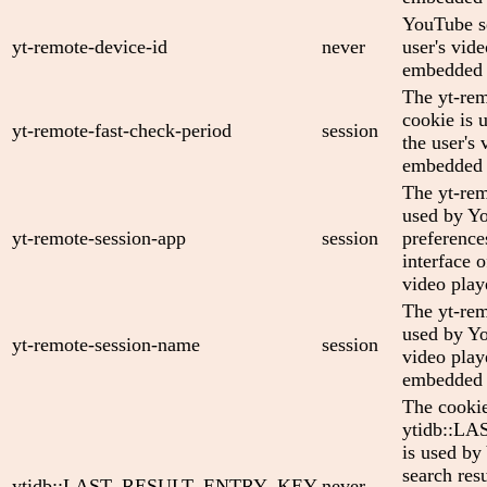
YouTube se
yt-remote-device-id
never
user's vid
embedded 
The yt-rem
cookie is 
yt-remote-fast-check-period
session
the user's 
embedded 
The yt-rem
used by Yo
yt-remote-session-app
session
preference
interface
video play
The yt-rem
used by Yo
yt-remote-session-name
session
video play
embedded 
The cooki
ytidb::
is used by
search res
ytidb::LAST_RESULT_ENTRY_KEY
never