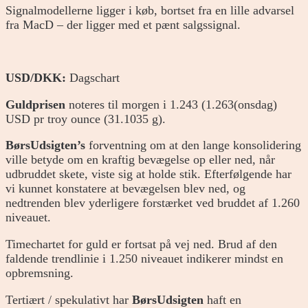
Signalmodellerne ligger i køb, bortset fra en lille advarsel
fra MacD – der ligger med et pænt salgssignal.
USD/DKK:
Dagschart
Guldprisen
noteres til morgen i 1.243 (1.263(onsdag)
USD pr troy ounce (31.1035 g).
BørsUdsigten’s
forventning om at den lange konsolidering
ville betyde om en kraftig bevægelse op eller ned, når
udbruddet skete, viste sig at holde stik. Efterfølgende har
vi kunnet konstatere at bevægelsen blev ned, og
nedtrenden blev yderligere forstærket ved bruddet af 1.260
niveauet.
Timechartet for guld er fortsat på vej ned. Brud af den
faldende trendlinie i 1.250 niveauet indikerer mindst en
opbremsning.
Tertiært / spekulativt har
BørsUdsigten
haft en