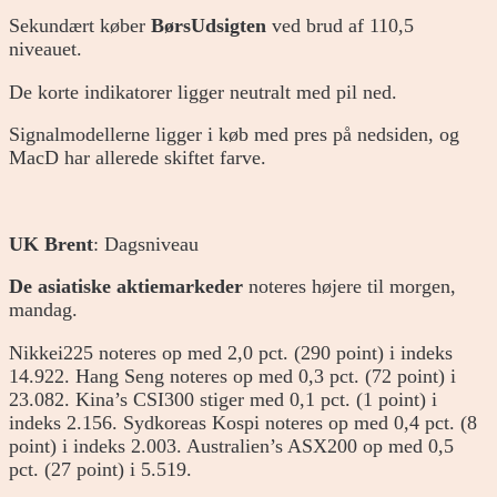
Sekundært køber
BørsUdsigten
ved brud af 110,5
niveauet.
De korte indikatorer ligger neutralt med pil ned.
Signalmodellerne ligger i køb med pres på nedsiden, og
MacD har allerede skiftet farve.
UK Brent
: Dagsniveau
De asiatiske aktiemarkeder
noteres højere til morgen,
mandag.
Nikkei225 noteres op med 2,0 pct. (290 point) i indeks
14.922. Hang Seng noteres op med 0,3 pct. (72 point) i
23.082. Kina’s CSI300 stiger med 0,1 pct. (1 point) i
indeks 2.156. Sydkoreas Kospi noteres op med 0,4 pct. (8
point) i indeks 2.003. Australien’s ASX200 op med 0,5
pct. (27 point) i 5.519.