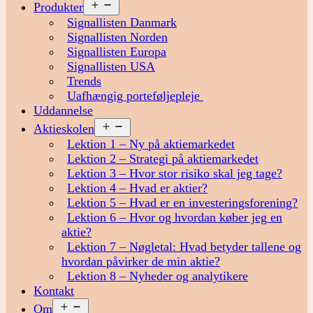
Åbn
Produkter
menu
Signallisten Danmark
Signallisten Norden
Signallisten Europa
Signallisten USA
Trends
Uafhængig porteføljepleje
Uddannelse
Åbn
Aktieskolen
menu
Lektion 1 – Ny på aktiemarkedet
Lektion 2 – Strategi på aktiemarkedet
Lektion 3 – Hvor stor risiko skal jeg tage?
Lektion 4 – Hvad er aktier?
Lektion 5 – Hvad er en investeringsforening?
Lektion 6 – Hvor og hvordan køber jeg en
aktie?
Lektion 7 – Nøgletal: Hvad betyder tallene og
hvordan påvirker de min aktie?
Lektion 8 – Nyheder og analytikere
Kontakt
Åbn
Om