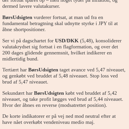
der fortsat spares op – men noget tyder på inflation, og
dermed lavere valutakurser.
BørsUdsigten
vurderer fortsat, at man ud fra en
fundamental betragtning skal udnytte styrke i JPY til at
åbne shortpositioner.
Ser vi på dagschartet for
USD/DKK
(5,48), konsoliderer
valutakrydset sig fortsat i en flagformation, og over det
200 dages glidende gennemsnit, hvilket indikerer en
midlertidig bund.
Tertiært har
BørsUdsigten
taget avance ved 5,47 niveauet,
og genkøbt ved bruddet af 5,48 niveauet. Stop loss ved
brud af 5,47 niveauet.
Sekundært har
BørsUdsigten
købt ved bruddet af 5,42
niveauet, og take profit lægges ved brud af 5,44 niveauet.
Hvor der åbnes en reverse (modsatrettet position).
De korte indikatorer er på vej ned mod neutral efter at
have nået overkøbt vendeniveau medio maj.