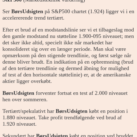
Ser
BørsUdsigten
på S&P500 chartet (1.924) ligger vi i en
accelererende trend tertiært.
Efter et brud af en modstandslinie ser vi et tilbageslag mod
den gamle modstand nu støtteline 1.900-095 niveauet; men
det sker ikke altid, specielt ikke når markedet har
konsolideret sig over en længer periode. Man skal være
opmærksom på den stigende trendlinie, og først sælge når
denne bliver brudt. En indikation på en opbremsning (brud
af den tertiære trendlinie og dermed åbning for mulighed
af test af den horisontale støttelinie) er, at de amerikanske
aktier ligger overkøbt.
BørsUdsigten
forventer fortsat en test af 2.000 niveauet
hen over sommeren.
Tertiært/spekulativt har
BørsUdsigten
købt en position i
1.880 niveauet. Take profit trendfølgende ved brud af
1.920 niveauet.
Sekundært har
BørsUdsigten
købt en position ved bruddet