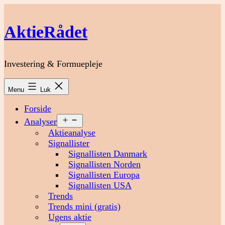
Fortsæt
til
AktieRådet
indhold
Investering & Formuepleje
Menu
Luk
Forside
Åbn
Analyser
menu
Aktieanalyse
Signallister
Signallisten Danmark
Signallisten Norden
Signallisten Europa
Signallisten USA
Trends
Trends mini (gratis)
Ugens aktie