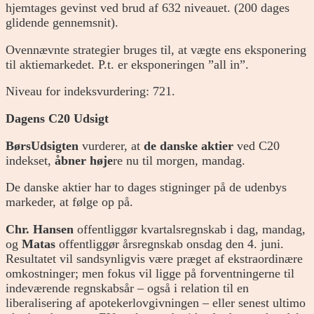
hjemtages gevinst ved brud af 632 niveauet. (200 dages
glidende gennemsnit).
Ovennævnte strategier bruges til, at vægte ens eksponering
til aktiemarkedet. P.t. er eksponeringen ”all in”.
Niveau for indeksvurdering: 721.
Dagens C20 Udsigt
BørsUdsigten
vurderer, at
de danske aktier
ved C20
indekset,
åbner høje
re nu til morgen, mandag.
De danske aktier har to dages stigninger på de udenbys
markeder, at følge op på.
Chr. Hansen
offentliggør kvartalsregnskab i dag, mandag,
og
Matas
offentliggør årsregnskab onsdag den 4. juni.
Resultatet vil sandsynligvis være præget af ekstraordinære
omkostninger; men fokus vil ligge på forventningerne til
indeværende regnskabsår – også i relation til en
liberalisering af apotekerlovgivningen – eller senest ultimo