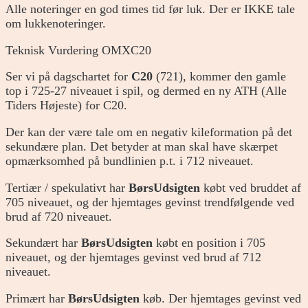
Alle noteringer en god times tid før luk. Der er IKKE tale
om lukkenoteringer.
Teknisk Vurdering OMXC20
Ser vi på dagschartet for
C20
(721), kommer den gamle
top i 725-27 niveauet i spil, og dermed en ny ATH (Alle
Tiders Højeste) for C20.
Der kan der være tale om en negativ kileformation på det
sekundære plan. Det betyder at man skal have skærpet
opmærksomhed på bundlinien p.t. i 712 niveauet.
Tertiær / spekulativt har
BørsUdsigten
købt ved bruddet af
705 niveauet, og der hjemtages gevinst trendfølgende ved
brud af 720 niveauet.
Sekundært har
BørsUdsigten
købt en position i 705
niveauet, og der hjemtages gevinst ved brud af 712
niveauet.
Primært har
BørsUdsigten
køb. Der hjemtages gevinst ved