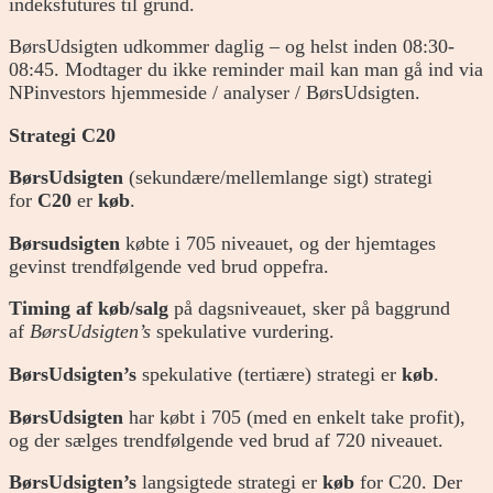
indeksfutures til grund.
BørsUdsigten udkommer daglig – og helst inden 08:30-
08:45. Modtager du ikke reminder mail kan man gå ind via
NPinvestors hjemmeside / analyser / BørsUdsigten.
Strategi C20
BørsUdsigten
(sekundære/mellemlange sigt) strategi
for
C20
er
køb
.
Børsudsigten
købte i 705 niveauet, og der hjemtages
gevinst trendfølgende ved brud oppefra.
Timing af køb/salg
på dagsniveauet, sker på baggrund
af
BørsUdsigten’s
spekulative vurdering.
BørsUdsigten’s
spekulative (tertiære) strategi er
køb
.
BørsUdsigten
har købt i 705 (med en enkelt take profit),
og der sælges trendfølgende ved brud af 720 niveauet.
BørsUdsigten’s
langsigtede strategi er
køb
for C20. Der