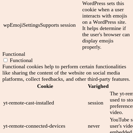
WordPress sets this
cookie when a user
interacts with emojis
on a WordPress site.
wpEmojiSettingsSupports
session
It helps determine if
the user's browser can
display emojis
properly.
Functional
Functional
Functional cookies help to perform certain functionalities
like sharing the content of the website on social media
platforms, collect feedbacks, and other third-party features.
Cookie
Varighed
The yt-rem
used to sto
yt-remote-cast-installed
session
preferenc
video.
YouTube se
yt-remote-connected-devices
never
user's vid
embedded 