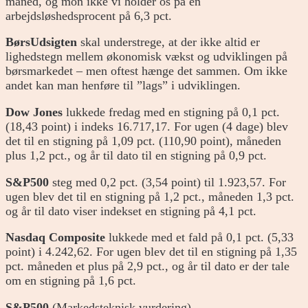
måned, og mon ikke vi holder os på en
arbejdsløshedsprocent på 6,3 pct.
BørsUdsigten
skal understrege, at der ikke altid er
lighedstegn mellem økonomisk vækst og udviklingen på
børsmarkedet – men oftest hænge det sammen. Om ikke
andet kan man henføre til ”lags” i udviklingen.
Dow Jones
lukkede fredag med en stigning på 0,1 pct.
(18,43 point) i indeks 16.717,17. For ugen (4 dage) blev
det til en stigning på 1,09 pct. (110,90 point), måneden
plus 1,2 pct., og år til dato til en stigning på 0,9 pct.
S&P500
steg med 0,2 pct. (3,54 point) til 1.923,57. For
ugen blev det til en stigning på 1,2 pct., måneden 1,3 pct.
og år til dato viser indekset en stigning på 4,1 pct.
Nasdaq Composite
lukkede med et fald på 0,1 pct. (5,33
point) i 4.242,62. For ugen blev det til en stigning på 1,35
pct. måneden et plus på 2,9 pct., og år til dato er der tale
om en stigning på 1,6 pct.
S&P500
(Markedsteknisk vurdering)