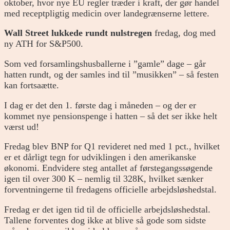
oktober, hvor nye EU regler træder i kraft, der gør handel
med receptpligtig medicin over landegrænserne lettere.
Wall Street lukkede rundt nulstregen
fredag, dog med
ny ATH for S&P500.
Som ved forsamlingshusballerne i ”gamle” dage – går
hatten rundt, og der samles ind til ”musikken” – så festen
kan fortsaætte.
I dag er det den 1. første dag i måneden – og der er
kommet nye pensionspenge i hatten – så det ser ikke helt
værst ud!
Fredag blev BNP for Q1 revideret ned med 1 pct., hvilket
er et dårligt tegn for udviklingen i den amerikanske
økonomi. Endvidere steg antallet af førstegangssøgende
igen til over 300 K – nemlig til 328K, hvilket sænker
forventningerne til fredagens officielle arbejdsløshedstal.
Fredag er det igen tid til de officielle arbejdsløshedstal.
Tallene forventes dog ikke at blive så gode som sidste