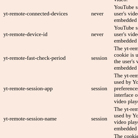
YouTube se
yt-remote-connected-devices
never
user's vid
embedded 
YouTube se
yt-remote-device-id
never
user's vid
embedded 
The yt-rem
cookie is 
yt-remote-fast-check-period
session
the user's 
embedded 
The yt-rem
used by Yo
yt-remote-session-app
session
preference
interface
video play
The yt-rem
used by Yo
yt-remote-session-name
session
video play
embedded 
The cooki