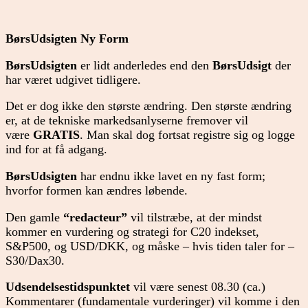
BørsUdsigten Ny Form
BørsUdsigten
er lidt anderledes end den
BørsUdsigt
der
har været udgivet tidligere.
Det er dog ikke den største ændring. Den største ændring
er, at de tekniske markedsanlyserne fremover vil
være
GRATIS
. Man skal dog fortsat registre sig og logge
ind for at få adgang.
BørsUdsigten
har endnu ikke lavet en ny fast form;
hvorfor formen kan ændres løbende.
Den gamle
“redacteur”
vil tilstræbe, at der mindst
kommer en vurdering og strategi for C20 indekset,
S&P500, og USD/DKK, og måske – hvis tiden taler for –
S30/Dax30.
Udsendelsestidspunktet
vil være senest 08.30 (ca.)
Kommentarer (fundamentale vurderinger) vil komme i den