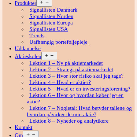
Åbn
Produkter
menu
Signallisten Danmark
Signallisten Norden
Signallisten Europa
Signallisten USA
Trends
Uafhængig porteføljepleje
Uddannelse
Åbn
Aktieskolen
menu
Lektion 1 – Ny på aktiemarkedet
Lektion 2 – Strategi på aktiemarkedet
Lektion 3 – Hvor stor risiko skal jeg tage?
Lektion 4 – Hvad er aktier?
Lektion 5 – Hvad er en investeringsforening?
Lektion 6 – Hvor og hvordan køber jeg en
aktie?
Lektion 7 – Nøgletal: Hvad betyder tallene og
hvordan påvirker de min aktie?
Lektion 8 – Nyheder og analytikere
Kontakt
Åbn
Om