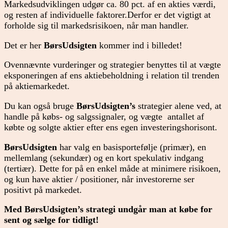
Markedsudviklingen udgør ca. 80 pct. af en akties værdi,
og resten af individuelle faktorer.Derfor er det vigtigt at
forholde sig til markedsrisikoen, når man handler.
Det er her
BørsUdsigten
kommer ind i billedet!
Ovennævnte vurderinger og strategier benyttes til at vægte
eksponeringen af ens aktiebeholdning i relation til trenden
på aktiemarkedet.
Du kan også bruge
BørsUdsigten’s
strategier alene ved, at
handle på købs- og salgssignaler, og vægte antallet af
købte og solgte aktier efter ens egen investeringshorisont.
BørsUdsigten
har valg en basisportefølje (primær), en
mellemlang (sekundær) og en kort spekulativ indgang
(tertiær). Dette for på en enkel måde at minimere risikoen,
og kun have aktier / positioner, når investorerne ser
positivt på markedet.
Med BørsUdsigten’s strategi undgår man at købe for
sent og sælge for tidligt!