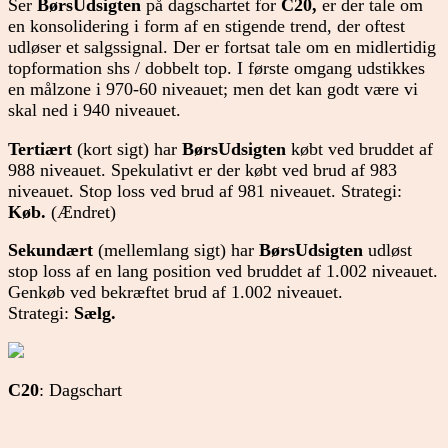
Ser
BørsUdsigten
på dagschartet for
C20,
er der tale om
en konsolidering i form af en stigende trend, der oftest
udløser et salgssignal. Der er fortsat tale om en midlertidig
topformation shs / dobbelt top. I første omgang udstikkes
en målzone i 970-60 niveauet; men det kan godt være vi
skal ned i 940 niveauet.
Tertiært
(kort sigt) har
BørsUdsigten
købt ved bruddet af
988 niveauet. Spekulativt er der købt ved brud af 983
niveauet. Stop loss ved brud af 981 niveauet. Strategi:
Køb.
(Ændret)
Sekundært
(mellemlang sigt) har
BørsUdsigten
udløst
stop loss af en lang position ved bruddet af 1.002 niveauet.
Genkøb ved bekræftet brud af 1.002 niveauet.
Strategi:
Sælg.
C20
: Dagschart