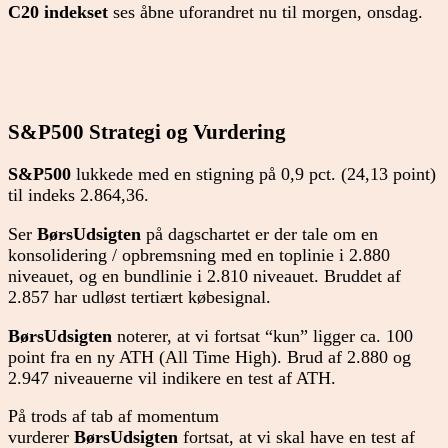
C20 indekset
ses åbne uforandret nu til morgen, onsdag.
S&P500 Strategi og Vurdering
S&P500
lukkede med en stigning på 0,9 pct. (24,13 point)
til indeks 2.864,36.
Ser
BørsUdsigten
på dagschartet er der tale om en
konsolidering / opbremsning med en toplinie i 2.880
niveauet, og en bundlinie i 2.810 niveauet. Bruddet af
2.857 har udløst tertiært købesignal.
BørsUdsigten
noterer, at vi fortsat “kun” ligger ca. 100
point fra en ny ATH (All Time High). Brud af 2.880 og
2.947 niveauerne vil indikere en test af ATH.
På trods af tab af momentum
vurderer
BørsUdsigten
fortsat, at vi skal have en test af