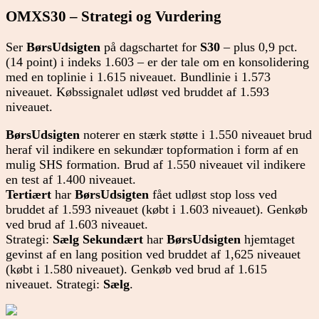
OMXS30 – Strategi og Vurdering
Ser
BørsUdsigten
på dagschartet for
S30
– plus 0,9 pct.
(14 point) i indeks 1.603 – er der tale om en konsolidering
med en toplinie i 1.615 niveauet. Bundlinie i 1.573
niveauet. Købssignalet udløst ved bruddet af 1.593
niveauet.
BørsUdsigten
noterer en stærk støtte i 1.550 niveauet brud
heraf vil indikere en sekundær topformation i form af en
mulig SHS formation. Brud af 1.550 niveauet vil indikere
en test af 1.400 niveauet.
Tertiært
har
BørsUdsigten
fået udløst stop loss ved
bruddet af 1.593 niveauet (købt i 1.603 niveauet). Genkøb
ved brud af 1.603 niveauet.
Strategi:
Sælg
Sekundært
har
BørsUdsigten
hjemtaget
gevinst af en lang position ved bruddet af 1,625 niveauet
(købt i 1.580 niveauet). Genkøb ved brud af 1.615
niveauet. Strategi:
Sælg
.