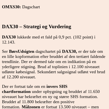
OMXS30:
Dagschart
DAX30 – Strategi og Vurdering
DAX30
lukkede med et fald på 0,9 pct. (102 point) i
12.143.
Ser
BørsUdsigten
dagschartet på
DAX30,
er der tale om
en lille kopformation efter bruddet af den tertiært faldende
trendlinie. Der er dermed tale om en indikation på en
yderligere stigning. Brud af toplinien i 12.100 niveauet
udløste købesignal. Sekundært salgssignal udløst ved brud
af 12.200 niveauet.
Der er fortsat tale om en
invers SHS
chartformation
under opbygning og bruddet af 11.650
niveauet har bekræftet en ny og større SHS formation.
Bruddet af 11.800 bekræfter den positive
formation.
Målzonen
er fortsat 13.500 niveauet – men