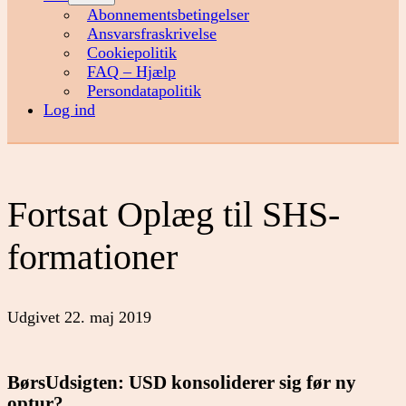
menu
Abonnementsbetingelser
Ansvarsfraskrivelse
Cookiepolitik
FAQ – Hjælp
Persondatapolitik
Log ind
Fortsat Oplæg til SHS-
formationer
Udgivet
22. maj 2019
BørsUdsigten: USD konsoliderer sig før ny
optur?