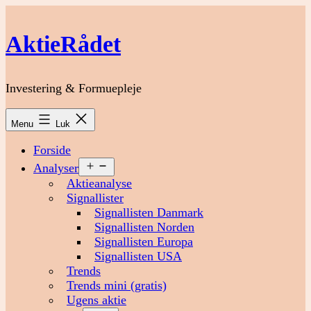
Fortsæt
til
AktieRådet
indhold
Investering & Formuepleje
Menu
Luk
Forside
Åbn
Analyser
menu
Aktieanalyse
Signallister
Signallisten Danmark
Signallisten Norden
Signallisten Europa
Signallisten USA
Trends
Trends mini (gratis)
Ugens aktie