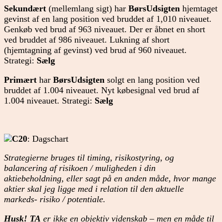
Sekundært
(mellemlang sigt) har
BørsUdsigten
hjemtaget
gevinst af en lang position ved bruddet af 1,010 niveauet.
Genkøb ved brud af 963 niveauet. Der er åbnet en short
ved bruddet af 986 niveauet. Lukning af short
(hjemtagning af gevinst) ved brud af 960 niveauet.
Strategi:
Sælg
Primært
har
BørsUdsigten
solgt en lang position ved
bruddet af 1.004 niveauet. Nyt købesignal ved brud af
1.004 niveauet. Strategi:
Sælg
C20
: Dagschart
Strategierne bruges til timing, risikostyring, og
balancering af risikoen / muligheden i din
aktiebeholdning, eller sagt på en anden måde, hvor mange
aktier skal jeg ligge med i relation til den aktuelle
markeds- risiko / potentiale.
Husk! TA
er ikke en objektiv videnskab – men en måde til