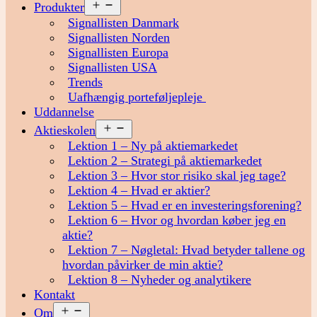
Åbn
Produkter
menu
Signallisten Danmark
Signallisten Norden
Signallisten Europa
Signallisten USA
Trends
Uafhængig porteføljepleje
Uddannelse
Åbn
Aktieskolen
menu
Lektion 1 – Ny på aktiemarkedet
Lektion 2 – Strategi på aktiemarkedet
Lektion 3 – Hvor stor risiko skal jeg tage?
Lektion 4 – Hvad er aktier?
Lektion 5 – Hvad er en investeringsforening?
Lektion 6 – Hvor og hvordan køber jeg en
aktie?
Lektion 7 – Nøgletal: Hvad betyder tallene og
hvordan påvirker de min aktie?
Lektion 8 – Nyheder og analytikere
Kontakt
Åbn
Om