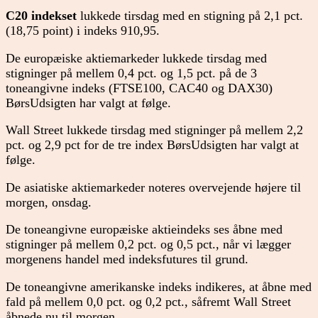
C20 indekset
lukkede tirsdag med en stigning på 2,1 pct.
(18,75 point) i indeks 910,95.
De europæiske aktiemarkeder lukkede tirsdag med
stigninger på mellem 0,4 pct. og 1,5 pct. på de 3
toneangivne indeks (FTSE100, CAC40 og DAX30)
BørsUdsigten har valgt at følge.
Wall Street lukkede tirsdag med stigninger på mellem 2,2
pct. og 2,9 pct for de tre index BørsUdsigten har valgt at
følge.
De asiatiske aktiemarkeder noteres overvejende højere til
morgen, onsdag.
De toneangivne europæiske aktieindeks ses åbne med
stigninger på mellem 0,2 pct. og 0,5 pct., når vi lægger
morgenens handel med indeksfutures til grund.
De toneangivne amerikanske indeks indikeres, at åbne med
fald på mellem 0,0 pct. og 0,2 pct., såfremt Wall Street
åbnede nu til morgen.