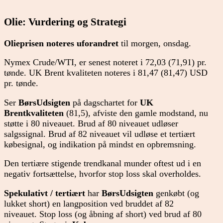
Olie: Vurdering og Strategi
Olieprisen noteres uforandret
til morgen, onsdag.
Nymex Crude/WTI, er senest noteret i 72,03 (71,91) pr.
tønde. UK Brent kvaliteten noteres i 81,47 (81,47) USD
pr. tønde.
Ser
BørsUdsigten
på dagschartet for
UK
Brentkvaliteten
(81,5), afviste den gamle modstand, nu
støtte i 80 niveauet. Brud af 80 niveauet udløser
salgssignal. Brud af 82 niveauet vil udløse et tertiært
købesignal, og indikation på mindst en opbremsning.
Den tertiære stigende trendkanal munder oftest ud i en
negativ fortsættelse, hvorfor stop loss skal overholdes.
Spekulativt / tertiært
har
BørsUdsigten
genkøbt (og
lukket short) en langposition ved bruddet af 82
niveauet. Stop loss (og åbning af short) ved brud af 80