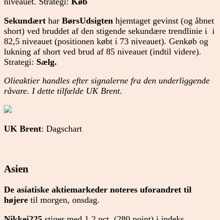
niveauet. Strategi:
Køb
Sekundært
har
BørsUdsigten
hjemtaget gevinst (og åbnet
short) ved bruddet af den stigende sekundære trendlinie i i
82,5 niveauet (positionen købt i 73 niveauet). Genkøb og
lukning af short ved brud af 85 niveauet (indtil videre).
Strategi:
Sælg
.
Olieaktier handles efter signalerne fra den underliggende
råvare. I dette tilfælde UK Brent.
UK Brent
: Dagschart
Asien
De asiatiske aktiemarkeder noteres uforandret til
højere
til morgen, onsdag.
Nikkei225
stiger med 1,2 pct. (280 point) i indeks