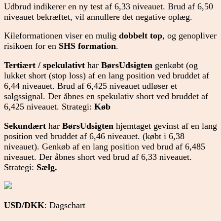
Udbrud indikerer en ny test af 6,33 niveauet. Brud af 6,50
niveauet bekræftet, vil annullere det negative oplæg.
Kileformationen viser en mulig
dobbelt top
, og genopliver
risikoen for en
SHS formation
.
Tertiært / spekulativt
har
BørsUdsigten
genkøbt (og
lukket short (stop loss) af en lang position ved bruddet af
6,44 niveauet. Brud af 6,425 niveauet udløser et
salgssignal. Der åbnes en spekulativ short ved bruddet af
6,425 niveauet. Strategi:
Køb
Sekundært
har
BørsUdsigten
hjemtaget gevinst af en lang
position ved bruddet af 6,46 niveauet. (købt i 6,38
niveauet). Genkøb af en lang position ved brud af 6,485
niveauet. Der åbnes short ved brud af 6,33 niveauet.
Strategi:
Sælg.
USD/DKK
: Dagschart