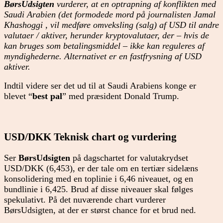
BørsUdsigten
vurderer, at en optrapning af konflikten med
Saudi Arabien (det formodede mord på journalisten Jamal
Khashoggi , vil medføre omveksling (salg) af USD til andre
valutaer / aktiver, herunder kryptovalutaer, der – hvis de
kan bruges som betalingsmiddel – ikke kan reguleres af
myndighederne. Alternativet er en fastfrysning af USD
aktiver.
Indtil videre ser det ud til at Saudi Arabiens konge er
blevet “
best pal
” med præsident Donald Trump.
USD/DKK Teknisk chart og vurdering
Ser
BørsUdsigten
på dagschartet for valutakrydset
USD/DKK (6,453), er der tale om en tertiær sidelæns
konsolidering med en toplinie i 6,46 niveauet, og en
bundlinie i 6,425. Brud af disse niveauer skal følges
spekulativt. På det nuværende chart vurderer
BørsUdsigten, at der er størst chance for et brud ned.