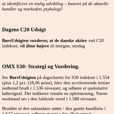
at identificere en mulig udvikling – baseret på de aktuelle
handler og markedets psykologi!
Dagens C20 Udsigt
BørsUdsigten vurderer, at de danske aktier
ved C20
indekset,
vil åbne højere
til morgen, onsdag
OMX S30: Strategi og Vurdering.
Ser
BørsUdsigten
på dagschartet for S30 indekset i 1.554
(plus 1,2 pct. (18,06 point), blev den accelererende tertiær
nedtrend brudt i 1.536 niveauet, og udløste et spekulativt
købesignal. Det indikerer mindst en opbremsning. Næste
modstand ses i den faldende trend i 1.588 niveauet.
Bruddet af den sekundære støtte / den gamle bundlinie i
1.617 niveauet. udløste et rent salgs-/Exit signal.