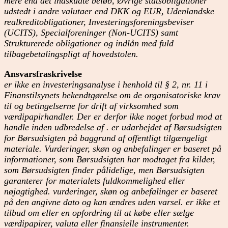
mere end det indskudte beløb, Øvrige statsobligationer
udstedt i andre valutaer end DKK og EUR, Udenlandske
realkreditobligationer, Investeringsforeningsbeviser
(UCITS), Specialforeninger (Non-UCITS) samt
Strukturerede obligationer og indlån med fuld
tilbagebetalingspligt af hovedstolen.
Ansvarsfraskrivelse
er ikke en investeringsanalyse i henhold til § 2, nr. 11 i
Finanstilsynets bekendtgørelse om de organisatoriske krav
til og betingelserne for drift af virksomhed som
værdipapirhandler. Der er derfor ikke noget forbud mod at
handle inden udbredelse af . er udarbejdet af Børsudsigten
for Børsudsigten på baggrund af offentligt tilgængeligt
materiale. Vurderinger, skøn og anbefalinger er baseret på
informationer, som Børsudsigten har modtaget fra kilder,
som Børsudsigten finder pålidelige, men Børsudsigten
garanterer for materialets fuldkommelighed eller
nøjagtighed. vurderinger, skøn og anbefalinger er baseret
på den angivne dato og kan ændres uden varsel. er ikke et
tilbud om eller en opfordring til at købe eller sælge
værdipapirer, valuta eller finansielle instrumenter.