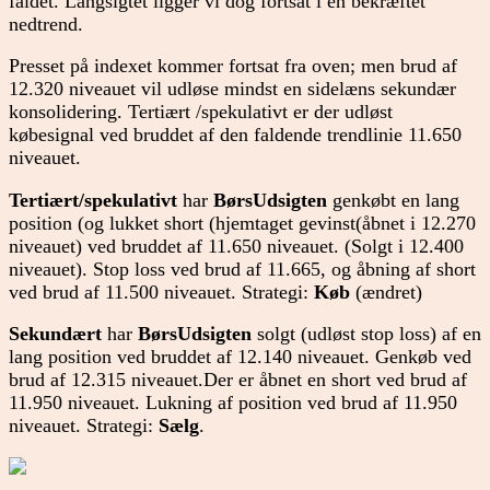
faldet. Langsigtet ligger vi dog fortsat i en bekræftet
nedtrend.
Presset på indexet kommer fortsat fra oven; men brud af
12.320 niveauet vil udløse mindst en sidelæns sekundær
konsolidering. Tertiært /spekulativt er der udløst
købesignal ved bruddet af den faldende trendlinie 11.650
niveauet.
Tertiært/spekulativt
har
BørsUdsigten
genkøbt en lang
position (og lukket short (hjemtaget gevinst(åbnet i 12.270
niveauet) ved bruddet af 11.650 niveauet. (Solgt i 12.400
niveauet). Stop loss ved brud af 11.665, og åbning af short
ved brud af 11.500 niveauet. Strategi:
Køb
(ændret)
Sekundært
har
BørsUdsigten
solgt (udløst stop loss) af en
lang position ved bruddet af 12.140 niveauet. Genkøb ved
brud af 12.315 niveauet.Der er åbnet en short ved brud af
11.950 niveauet. Lukning af position ved brud af 11.950
niveauet. Strategi:
Sælg
.