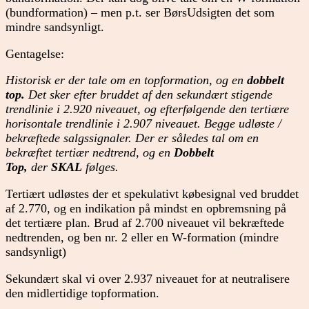
(bundformation) – men p.t. ser BørsUdsigten det som
mindre sandsynligt.
Gentagelse:
Historisk er der tale om en topformation, og en
dobbelt
top.
Det sker efter bruddet af den sekundært stigende
trendlinie i 2.920 niveauet, og efterfølgende den tertiære
horisontale trendlinie i 2.907 niveauet. Begge udløste /
bekræftede salgssignaler. Der er således tal om en
bekræftet tertiær nedtrend, og en
Dobbelt
Top,
der
SKAL
følges.
Tertiært udløstes der et spekulativt købesignal ved bruddet
af 2.770, og en indikation på mindst en opbremsning på
det tertiære plan. Brud af 2.700 niveauet vil bekræftede
nedtrenden, og ben nr. 2 eller en W-formation (mindre
sandsynligt)
Sekundært skal vi over 2.937 niveauet for at neutralisere
den midlertidige topformation.