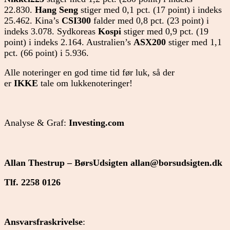
22.830.
Hang Seng
stiger med 0,1 pct. (17 point) i indeks
25.462. Kina’s
CSI300
falder med 0,8 pct. (23 point) i
indeks 3.078. Sydkoreas
Kospi
stiger med 0,9 pct. (19
point) i indeks 2.164. Australien’s
ASX200
stiger med 1,1
pct. (66 point) i 5.936.
Alle noteringer en god time tid før luk, så der
er
IKKE
tale om lukkenoteringer!
Analyse & Graf:
Investing.com
Allan Thestrup – BørsUdsigten
allan@borsudsigten.dk
Tlf. 2258 0126
Ansvarsfraskrivelse
: