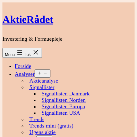
Fortsæt
til
AktieRådet
indhold
Investering & Formuepleje
Menu
Luk
Forside
Åbn
Analyser
menu
Aktieanalyse
Signallister
Signallisten Danmark
Signallisten Norden
Signallisten Europa
Signallisten USA
Trends
Trends mini (gratis)
Ugens aktie