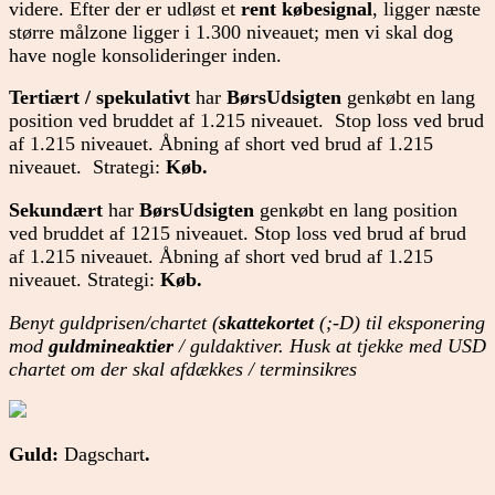
videre. Efter der er udløst et
rent købesignal
, ligger næste
større målzone ligger i 1.300 niveauet; men vi skal dog
have nogle konsolideringer inden.
Tertiært / spekulativt
har
BørsUdsigten
genkøbt en lang
position ved bruddet af 1.215 niveauet. Stop loss ved brud
af 1.215 niveauet. Åbning af short ved brud af 1.215
niveauet. Strategi:
Køb.
Sekundært
har
BørsUdsigten
genkøbt en lang position
ved bruddet af 1215 niveauet. Stop loss ved brud af brud
af 1.215 niveauet. Åbning af short ved brud af 1.215
niveauet. Strategi:
Køb.
Benyt guldprisen/chartet (
skattekortet
(;-D) til eksponering
mod
guldmineaktier
/ guldaktiver. Husk at tjekke med USD
chartet om der skal afdækkes / terminsikres
Guld:
Dagschart
.