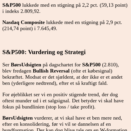
S&P500
lukkede med en stigning på 2,2 pct. (59,13 point)
i indeks 2.809,92.
Nasdaq Composite
lukkede med en stigning på 2,9 pct.
(214,74 point) i 7.645,49.
S&P500: Vurdering og Strategi
Ser
BørsUdsigten
på dagschartet for
S&P500
(2.810),
blev fredagen
Bullish Reversal
(ofte et købesignal)
bekræftet. Modsat er det sjældent, at der ikke er et andet
ben (yderligere nedtrend), efter et så kraftigt fald.
For øjeblikket ser vi en positiv stigende trend, der dog
oftest munder ud i et salgsignal. Det betyder vi skal have
fokus på bundlinien (stop loss / take profit).
BørsUdsigten
vurderer, at vi skal have et ben mere ned,
efter en konsolidering, før vi vil se dannelsen af en
bundformation. Der kan dog blive tale om en W-formation