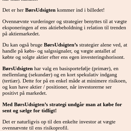
Det er her
BørsUdsigten
kommer ind i billedet!
Ovennævnte vurderinger og strategier benyttes til at vægte
eksponeringen af ens aktiebeholdning i relation til trenden
på aktiemarkedet.
Du kan også bruge
BørsUdsigten’s
strategier alene ved, at
handle på købs- og salgssignaler, og vægte antallet af
købte og solgte aktier efter ens egen investeringshorisont.
BørsUdsigten
har valg en basisportefølje (primær), en
mellemlang (sekundær) og en kort spekulativ indgang
(tertiær). Dette for på en enkel måde at minimere risikoen,
og kun have aktier / positioner, når investorerne ser
positivt på markedet.
Med BørsUdsigten’s strategi undgår man at købe for
sent og sælge for tidligt!
Det er naturligvis op til den enkelte investor at vægte
ovennævnte til ens risikoprofil.