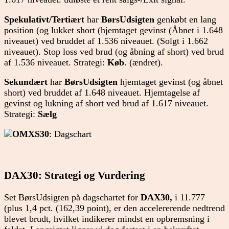
Spekulativt/Tertiært
har
BørsUdsigten
genkøbt en lang
position (og lukket short (hjemtaget gevinst (Åbnet i 1.648
niveauet) ved bruddet af 1.536 niveauet. (Solgt i 1.662
niveauet). Stop loss ved brud (og åbning af short) ved brud
af 1.536 niveauet. Strategi:
Køb
. (ændret).
Sekundært
har
BørsUdsigten
hjemtaget gevinst (og åbnet
short) ved bruddet af 1.648 niveauet. Hjemtagelse af
gevinst og lukning af short ved brud af 1.617 niveauet.
Strategi:
Sælg
OMXS30
: Dagschart
DAX30: Strategi og Vurdering
Set BørsUdsigten på dagschartet for
DAX30,
i 11.777
(plus 1,4 pct. (162,39 point), er den accelererende nedtrend
blevet brudt, hvilket indikerer mindst en opbremsning i