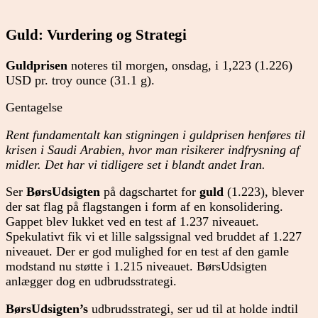
Guld: Vurdering og Strategi
Guldprisen
noteres til morgen, onsdag, i 1,223 (1.226)
USD pr. troy ounce (31.1 g).
Gentagelse
Rent fundamentalt kan stigningen i guldprisen henføres til
krisen i Saudi Arabien, hvor man risikerer indfrysning af
midler. Det har vi tidligere set i blandt andet Iran.
Ser
BørsUdsigten
på dagschartet for
guld
(1.223), blever
der sat flag på flagstangen i form af en konsolidering.
Gappet blev lukket ved en test af 1.237 niveauet.
Spekulativt fik vi et lille salgssignal ved bruddet af 1.227
niveauet. Der er god mulighed for en test af den gamle
modstand nu støtte i 1.215 niveauet. BørsUdsigten
anlægger dog en udbrudsstrategi.
BørsUdsigten’s
udbrudsstrategi, ser ud til at holde indtil