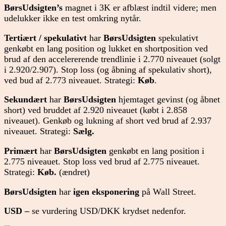
BørsUdsigten’s
magnet i 3K er afblæst indtil videre; men
udelukker ikke en test omkring nytår.
Tertiært / spekulativt
har
BørsUdsigten
spekulativt
genkøbt en lang position og lukket en shortposition ved
brud af den accelererende trendlinie i 2.770 niveauet (solgt
i 2.920/2.907). Stop loss (og åbning af spekulativ short),
ved bud af 2.773 niveauet. Strategi:
Køb
.
Sekundært
har
BørsUdsigten
hjemtaget gevinst (og åbnet
short) ved bruddet af 2.920 niveauet (købt i 2.858
niveauet). Genkøb og lukning af short ved brud af 2.937
niveauet. Strategi:
Sælg.
Primært
har
BørsUdsigten
genkøbt en lang position i
2.775 niveauet. Stop loss ved brud af 2.775 niveauet.
Strategi:
Køb.
(ændret)
BørsUdsigten
har
igen
eksponering
på Wall Street.
USD –
se vurdering USD/DKK krydset nedenfor.