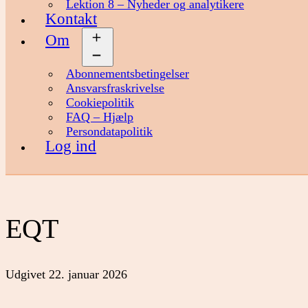
Lektion 8 – Nyheder og analytikere
Kontakt
Om
Åbn
menu
Abonnementsbetingelser
Ansvarsfraskrivelse
Cookiepolitik
FAQ – Hjælp
Persondatapolitik
Log ind
EQT
Udgivet
22. januar 2026