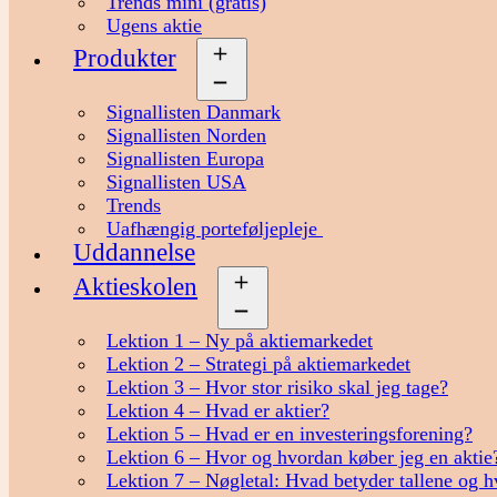
Trends mini (gratis)
Ugens aktie
Produkter
Åbn
menu
Signallisten Danmark
Signallisten Norden
Signallisten Europa
Signallisten USA
Trends
Uafhængig porteføljepleje
Uddannelse
Aktieskolen
Åbn
menu
Lektion 1 – Ny på aktiemarkedet
Lektion 2 – Strategi på aktiemarkedet
Lektion 3 – Hvor stor risiko skal jeg tage?
Lektion 4 – Hvad er aktier?
Lektion 5 – Hvad er en investeringsforening?
Lektion 6 – Hvor og hvordan køber jeg en aktie
Lektion 7 – Nøgletal: Hvad betyder tallene og h