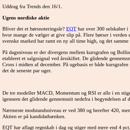
Uddrag fra Trends den 16/1.
Ugens nordiske aktie
Bliver det et børsnoteringsår?
EQT
har over 300 selskaber i p
hvor mange de vælger at give slip på. Flere børser i verden 
svenske marked har ramt en ny all time high, og det samme
På dagsniveau er der divergens mellem kursgrafen og Bollin
etableret et salgssignal ved årsskiftet. De glidende gennems
Cross i midten af december. På ugebasis er både kursgrafen
det de seneste par uger.
De tre modeller MACD, Momentum og RSI er alle i en stig
igennem det glidende gennemsnit nedefra i begyndelsen af 
Nærmeste modstandsniveau er ved 380 og herefter 420, mens 
Aktien er på kandidatbænken.
EQT har aflagt regnskab i dag og stiger med mere end 4 pct