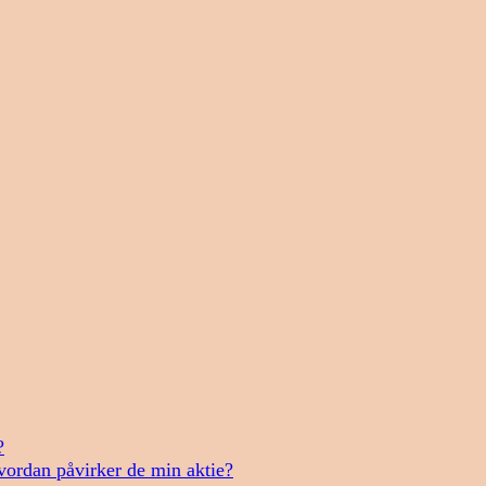
?
vordan påvirker de min aktie?