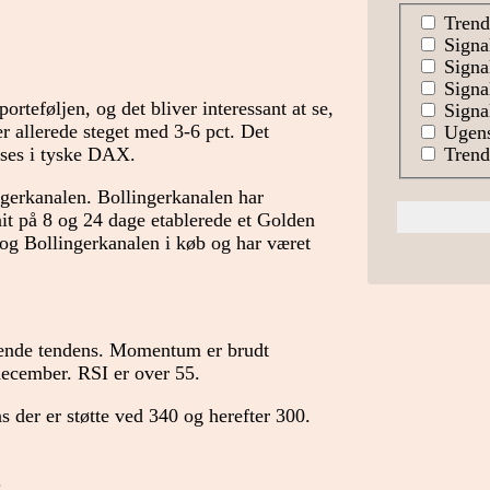
Trend
Signa
Signal
Signa
orteføljen, og det bliver interessant at se,
Signal
er allerede steget med 3-6 pct. Det
Ugens
Trends
 ses i tyske DAX.
gerkanalen. Bollingerkanalen har
nit på 8 og 24 dage etablerede et Golden
 og Bollingerkanalen i køb og har været
ende tendens. Momentum er brudt
december. RSI er over 55.
der er støtte ved 340 og herefter 300.
.