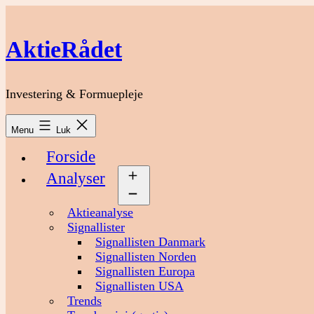
Fortsæt
til
indhold
AktieRådet
Investering & Formuepleje
Menu
Luk
Forside
Analyser
Åbn
menu
Aktieanalyse
Signallister
Signallisten Danmark
Signallisten Norden
Signallisten Europa
Signallisten USA
Trends