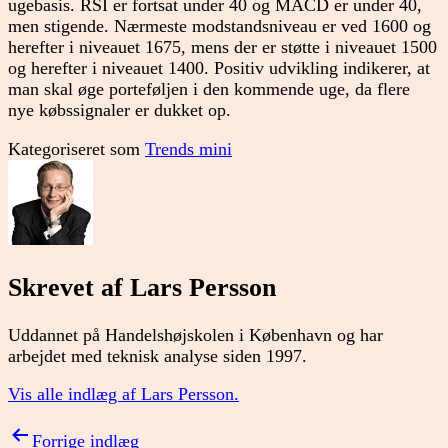
ugebasis. RSI er fortsat under 40 og MACD er under 40,
men stigende. Nærmeste modstandsniveau er ved 1600 og
herefter i niveauet 1675, mens der er støtte i niveauet 1500
og herefter i niveauet 1400. Positiv udvikling indikerer, at
man skal øge porteføljen i den kommende uge, da flere
nye købssignaler er dukket op.
Kategoriseret som
Trends mini
Skrevet af Lars Persson
Uddannet på Handelshøjskolen i København og har
arbejdet med teknisk analyse siden 1997.
Vis alle indlæg af Lars Persson.
Indlægsnavigation
Forrige indlæg