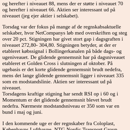
og herefter i niveauet 88, mens der er støtte i niveauet 70
og herefter i niveauet 66. Aktien ser interessant ud på
niveauet (jeg ejer aktier i selskabet).
Torsdag var der fokus på mange af de regnskabsaktuelle
selskaber, hvor NetCompanys løb med overskriften og steg
over 20 pct. Stigningen har givet stort gap i dagsgraften i
niveauet 272,80- 304,80. Stigningen betyder, at der er
etableret købssignal i Bollingerkanalen på både dags- og
ugeniveauet. De glidende gennemsnit har på dagsniveauet
etableret et Golden Cross i slutningen af oktober. På
ugebasis er det korte glidende gennemsnit brudt nedefra,
mens det lange glidende gennemsnit ligger i niveauet 335
som en modstandslinie. Aktien ser interessant ud på
niveauet.
Torsdagens kraftige stigning har sendt RSI op i 60 og i
Momentum er det glidende gennemsnit blevet brudt
nedefra. Nærmeste modstandsniveau er 350 som var en
bund i maj og juni.
I den kommende uge er der regnskaber fra Coloplast,
Københavns Lufthavne, NTG Nordic Transport Group