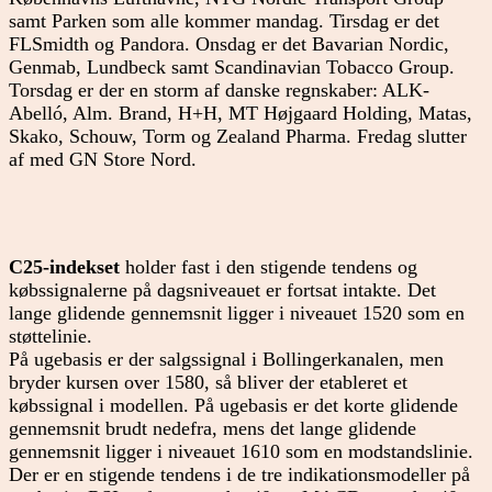
samt Parken som alle kommer mandag. Tirsdag er det
FLSmidth og Pandora. Onsdag er det Bavarian Nordic,
Genmab, Lundbeck samt Scandinavian Tobacco Group.
Torsdag er der en storm af danske regnskaber: ALK-
Abelló, Alm. Brand, H+H, MT Højgaard Holding, Matas,
Skako, Schouw, Torm og Zealand Pharma. Fredag slutter
af med GN Store Nord.
C25-indekset
holder fast i den stigende tendens og
købssignalerne på dagsniveauet er fortsat intakte. Det
lange glidende gennemsnit ligger i niveauet 1520 som en
støttelinie.
På ugebasis er der salgssignal i Bollingerkanalen, men
bryder kursen over 1580, så bliver der etableret et
købssignal i modellen. På ugebasis er det korte glidende
gennemsnit brudt nedefra, mens det lange glidende
gennemsnit ligger i niveauet 1610 som en modstandslinie.
Der er en stigende tendens i de tre indikationsmodeller på