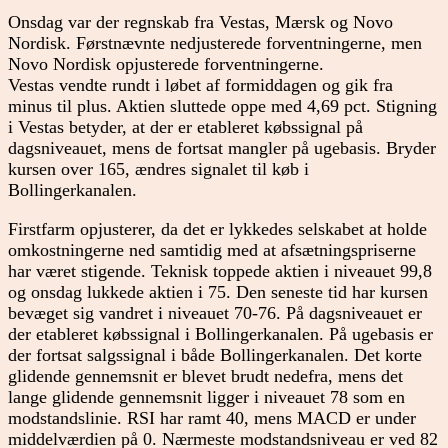
Onsdag var der regnskab fra Vestas, Mærsk og Novo
Nordisk. Førstnævnte nedjusterede forventningerne, men
Novo Nordisk opjusterede forventningerne.
Vestas vendte rundt i løbet af formiddagen og gik fra
minus til plus. Aktien sluttede oppe med 4,69 pct. Stigning
i Vestas betyder, at der er etableret købssignal på
dagsniveauet, mens de fortsat mangler på ugebasis. Bryder
kursen over 165, ændres signalet til køb i
Bollingerkanalen.
Firstfarm opjusterer, da det er lykkedes selskabet at holde
omkostningerne ned samtidig med at afsætningspriserne
har været stigende. Teknisk toppede aktien i niveauet 99,8
og onsdag lukkede aktien i 75. Den seneste tid har kursen
bevæget sig vandret i niveauet 70-76. På dagsniveauet er
der etableret købssignal i Bollingerkanalen. På ugebasis er
der fortsat salgssignal i både Bollingerkanalen. Det korte
glidende gennemsnit er blevet brudt nedefra, mens det
lange glidende gennemsnit ligger i niveauet 78 som en
modstandslinie. RSI har ramt 40, mens MACD er under
middelværdien på 0. Nærmeste modstandsniveau er ved 82