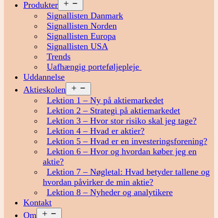
Åbn
Produkter
menu
Signallisten Danmark
Signallisten Norden
Signallisten Europa
Signallisten USA
Trends
Uafhængig porteføljepleje
Uddannelse
Åbn
Aktieskolen
menu
Lektion 1 – Ny på aktiemarkedet
Lektion 2 – Strategi på aktiemarkedet
Lektion 3 – Hvor stor risiko skal jeg tage?
Lektion 4 – Hvad er aktier?
Lektion 5 – Hvad er en investeringsforening?
Lektion 6 – Hvor og hvordan køber jeg en
aktie?
Lektion 7 – Nøgletal: Hvad betyder tallene og
hvordan påvirker de min aktie?
Lektion 8 – Nyheder og analytikere
Kontakt
Åbn
Om