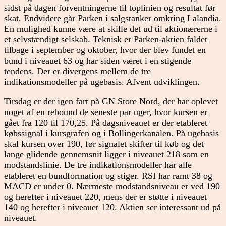
sidst på dagen forventningerne til toplinien og resultat før
skat. Endvidere går Parken i salgstanker omkring Lalandia.
En mulighed kunne være at skille det ud til aktionærerne i
et selvstændigt selskab. Teknisk er Parken-aktien faldet
tilbage i september og oktober, hvor der blev fundet en
bund i niveauet 63 og har siden været i en stigende
tendens. Der er divergens mellem de tre
indikationsmodeller på ugebasis. Afvent udviklingen.
Tirsdag er der igen fart på GN Store Nord, der har oplevet
noget af en rebound de seneste par uger, hvor kursen er
gået fra 120 til 170,25. På dagsniveauet er der etableret
købssignal i kursgrafen og i Bollingerkanalen. På ugebasis
skal kursen over 190, før signalet skifter til køb og det
lange glidende gennemsnit ligger i niveauet 218 som en
modstandslinie. De tre indikationsmodeller har alle
etableret en bundformation og stiger. RSI har ramt 38 og
MACD er under 0. Nærmeste modstandsniveau er ved 190
og herefter i niveauet 220, mens der er støtte i niveauet
140 og herefter i niveauet 120. Aktien ser interessant ud på
niveauet.