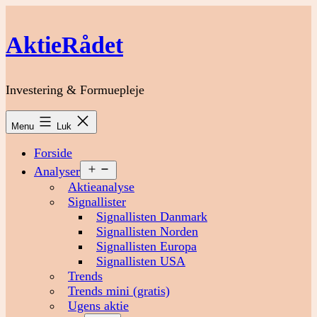
Fortsæt
til
AktieRådet
indhold
Investering & Formuepleje
Menu
Luk
Forside
Åbn
Analyser
menu
Aktieanalyse
Signallister
Signallisten Danmark
Signallisten Norden
Signallisten Europa
Signallisten USA
Trends
Trends mini (gratis)
Ugens aktie