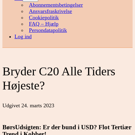
menu
Abonnementsbetingelser
Ansvarsfraskrivelse
Cookiepolitik
FAQ – Hjælp
Persondatapolitik
Log ind
Bryder C20 Alle Tiders
Højeste?
Udgivet
24. marts 2023
BørsUdsigten: Er der bund i USD? Flot Tertiær
Trend i Kobber!