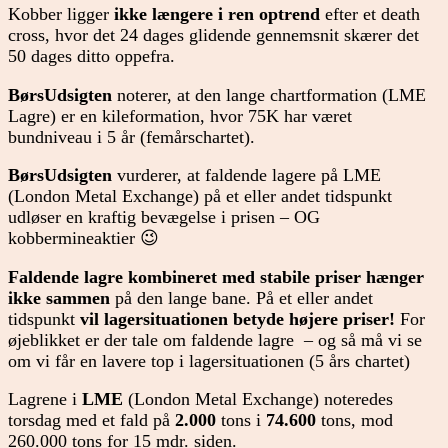
Kobber ligger
ikke længere i ren optrend
efter et death
cross, hvor det 24 dages glidende gennemsnit skærer det
50 dages ditto oppefra.
BørsUdsigten
noterer, at den lange chartformation (LME
Lagre) er en kileformation, hvor 75K har været
bundniveau i 5 år (femårschartet).
BørsUdsigten
vurderer, at faldende lagere på LME
(London Metal Exchange) på et eller andet tidspunkt
udløser en kraftig bevægelse i prisen – OG
kobbermineaktier 😉
Faldende lagre kombineret med stabile priser
hænger
ikke sammen
på den lange bane. På et eller andet
tidspunkt
vil lagersituationen betyde højere priser!
For
øjeblikket er der tale om faldende lagre – og så må vi se
om vi får en lavere top i lagersituationen (5 års chartet)
Lagrene i
LME
(London Metal Exchange) noteredes
torsdag med et fald på
2.000
tons i
74.600
tons, mod
260.000 tons for 15 mdr. siden.