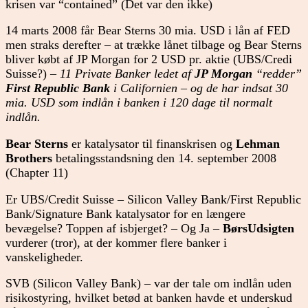
krisen var “contained” (Det var den ikke)
14 marts 2008 får Bear Sterns 30 mia. USD i lån af FED
men straks derefter – at trække lånet tilbage og Bear Sterns
bliver købt af JP Morgan for 2 USD pr. aktie (UBS/Credi
Suisse?) –
11 Private Banker ledet af
JP Morgan
“redder”
First Republic Bank
i Californien – og de har indsat 30
mia. USD som indlån i banken i 120 dage til normalt
indlån.
Bear Sterns
er katalysator til finanskrisen og
Lehman
Brothers
betalingsstandsning den 14. september 2008
(Chapter 11)
Er UBS/Credit Suisse – Silicon Valley Bank/First Republic
Bank/Signature Bank katalysator for en længere
bevægelse? Toppen af isbjerget? – Og Ja –
BørsUdsigten
vurderer (tror), at der kommer flere banker i
vanskeligheder.
SVB (Silicon Valley Bank) – var der tale om indlån uden
risikostyring, hvilket betød at banken havde et underskud