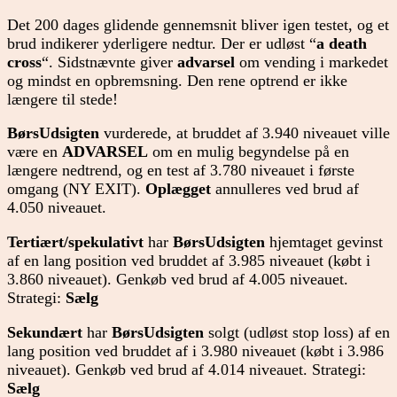
Det 200 dages glidende gennemsnit bliver igen testet, og et
brud indikerer yderligere nedtur. Der er udløst “
a death
cross
“. Sidstnævnte giver
advarsel
om vending i markedet
og mindst en opbremsning. Den rene optrend er ikke
længere til stede!
BørsUdsigten
vurderede, at bruddet af 3.940 niveauet ville
være en
ADVARSEL
om en mulig begyndelse på en
længere nedtrend, og en test af 3.780 niveauet i første
omgang (NY EXIT).
Oplægget
annulleres ved brud af
4.050 niveauet.
Tertiært/spekulativt
har
BørsUdsigten
hjemtaget gevinst
af en lang position ved bruddet af 3.985 niveauet (købt i
3.860 niveauet). Genkøb ved brud af 4.005 niveauet.
Strategi:
Sælg
Sekundært
har
BørsUdsigten
solgt (udløst stop loss) af en
lang position ved bruddet af i 3.980 niveauet (købt i 3.986
niveauet). Genkøb ved brud af 4.014 niveauet. Strategi:
Sælg