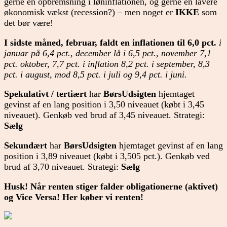
gerne en opbremsning i løninflationen, og gerne en lavere
økonomisk vækst (recession?) – men noget er
IKKE
som
det bør være!
I sidste måned, februar, faldt en inflationen til 6,0 pct.
i
januar på 6,4 pct., december lå i 6,5 pct.,
november 7,1
pct.
oktober, 7,7 pct. i inflation 8,2 pct. i september, 8,3
pct. i august, mod 8,5 pct. i juli og 9,4 pct. i juni.
Spekulativt / tertiært
har
BørsUdsigten
hjemtaget
gevinst af en lang position i 3,50 niveauet (købt i 3,45
niveauet). Genkøb ved brud af 3,45 niveauet. Strategi:
Sælg
Sekundært
har
BørsUdsigten
hjemtaget gevinst af en lang
position i 3,89 niveauet (købt i 3,505 pct.). Genkøb ved
brud af 3,70 niveauet. Strategi:
Sælg
Husk! Når renten stiger falder obligationerne (aktivet)
og Vice Versa! Her køber vi renten!