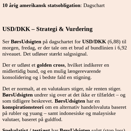
10 årig amerikansk statsobligation
: Dagschart
USD/DKK – Strategi & Vurdering
Ser
BørsUdsigten
på dagschartet for
USD/DKK
(6,88) til
morgen, fredag, er der tale om et brud af bundlinien i 6,92
niveauet. Det udløser stærkt salgssignal.
Der er udløst et
golden cross
, hvilket indikerer en
midlertidig bund, og en mulig længerevarende
konsolidering og i bedste fald en stigning.
Det er normalt, at en valutakurs stiger, når renten stiger.
BørsUdsigten
undrer sig over at det ikke er tilfældet – og
som tidligere beskrevet.
BørsUdsigten
har en
konspirationsteori
om en alternativ handelsvaluta baseret
på rubler og yuang – samt indonesiske og malaysiske
valutaer, baseret på guldfod.
Spekulativt / tertiært
har
BørsUdsigten
solgt (stop loss)