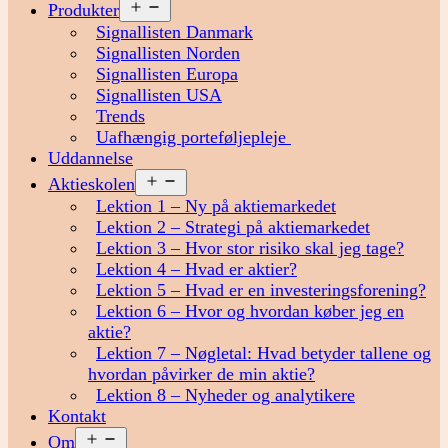
Åbn
Produkter
menu
Signallisten Danmark
Signallisten Norden
Signallisten Europa
Signallisten USA
Trends
Uafhængig porteføljepleje
Uddannelse
Åbn
Aktieskolen
menu
Lektion 1 – Ny på aktiemarkedet
Lektion 2 – Strategi på aktiemarkedet
Lektion 3 – Hvor stor risiko skal jeg tage?
Lektion 4 – Hvad er aktier?
Lektion 5 – Hvad er en investeringsforening?
Lektion 6 – Hvor og hvordan køber jeg en
aktie?
Lektion 7 – Nøgletal: Hvad betyder tallene og
hvordan påvirker de min aktie?
Lektion 8 – Nyheder og analytikere
Kontakt
Åbn
Om