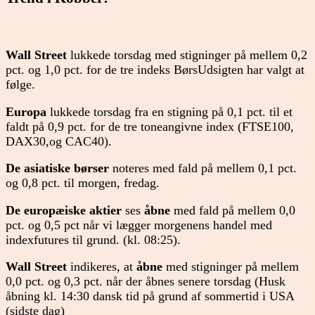
Wall Street
lukkede torsdag med stigninger på mellem 0,2
pct. og 1,0 pct. for de tre indeks BørsUdsigten har valgt at
følge.
Europa
lukkede torsdag fra en stigning på 0,1 pct. til et
faldt på
0,9 pct. for de tre toneangivne index (FTSE100,
DAX30,og CAC40).
De asiatiske børser
noteres med
fald på mellem 0,1 pct.
og 0,8 pct. til morgen, fredag.
De europæiske aktier
ses
åbne
med fald på mellem 0,0
pct. og 0,5 pct når vi lægger morgenens handel med
indexfutures til grund. (kl. 08:25).
Wall Street
indikeres, at
åbne
med stigninger på mellem
0,0 pct. og 0,3 pct. når der åbnes senere torsdag (Husk
åbning kl. 14:30 dansk tid på grund af sommertid i USA
(sidste dag)