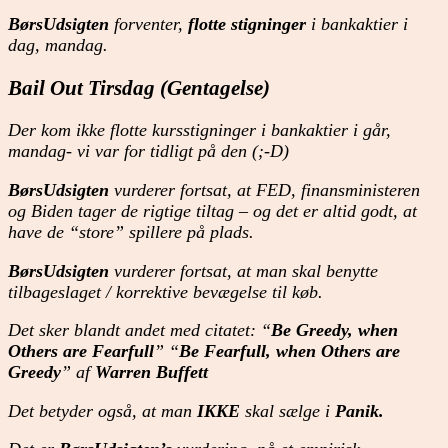
BørsUdsigten
forventer,
flotte stigninger
i bankaktier i
dag, mandag.
Bail Out Tirsdag (Gentagelse)
Der kom ikke flotte kursstigninger i bankaktier i går,
mandag- vi var for tidligt på den (;-D)
BørsUdsigten
vurderer fortsat, at FED, finansministeren
og Biden tager de rigtige tiltag – og det er altid godt, at
have de “store” spillere på plads.
BørsUdsigten
vurderer fortsat, at man skal benytte
tilbageslaget / korrektive bevægelse til køb.
Det sker blandt andet med citatet: “
Be Greedy, when
Others are Fearfull
” “
Be Fearfull, when Others are
Greedy
” af
Warren Buffett
Det betyder også, at man
IKKE
skal sælge i
Panik.