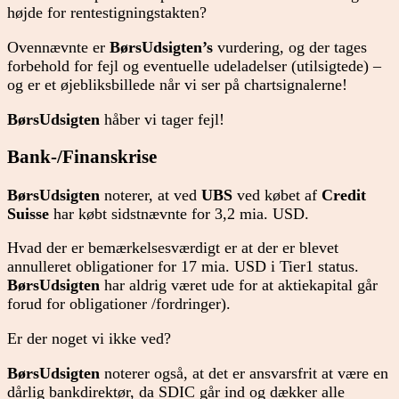
højde for rentestigningstakten?
Ovennævnte er
BørsUdsigten’s
vurdering, og der tages
forbehold for fejl og eventuelle udeladelser (utilsigtede) –
og er et øjebliksbillede når vi ser på chartsignalerne!
BørsUdsigten
håber vi tager fejl!
Bank-/Finanskrise
BørsUdsigten
noterer, at ved
UBS
ved købet af
Credit
Suisse
har købt sidstnævnte for 3,2 mia. USD.
Hvad der er bemærkelsesværdigt er at der er blevet
annulleret obligationer for 17 mia. USD i Tier1 status.
BørsUdsigten
har aldrig været ude for at aktiekapital går
forud for obligationer /fordringer).
Er der noget vi ikke ved?
BørsUdsigten
noterer også, at det er ansvarsfrit at være en
dårlig bankdirektør, da SDIC går ind og dækker alle