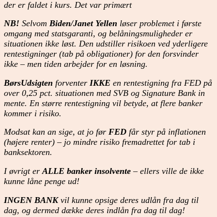
der er faldet i kurs. Det var primært
NB!
Selvom
Biden/Janet Yellen
løser problemet i første
omgang med statsgaranti, og belåningsmuligheder er
situationen ikke løst. Den udstiller risikoen ved yderligere
rentestigninger (tab på obligationer) for den forsvinder
ikke – men tiden arbejder for en løsning.
BørsUdsigten
forventer
IKKE
en rentestigning fra FED på
over 0,25 pct. situationen med SVB og Signature Bank in
mente. En større rentestigning vil betyde, at flere banker
kommer i risiko.
Modsat kan an sige, at jo før
FED
får styr på inflationen
(højere renter) – jo mindre risiko fremadrettet for tab i
banksektoren.
I øvrigt er
ALLE banker insolvente
– ellers ville de ikke
kunne låne penge ud!
INGEN BANK
vil kunne opsige deres udlån fra dag til
dag, og dermed dække deres indlån fra dag til dag!