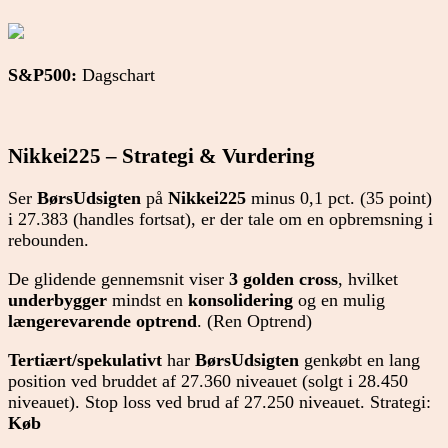
S&P500:
Dagschart
Nikkei225 – Strategi & Vurdering
Ser
BørsUdsigten
på
Nikkei225
minus 0,1 pct. (35 point)
i 27.383 (handles fortsat), er der tale om en opbremsning i
rebounden.
De glidende gennemsnit viser
3
golden cross
, hvilket
underbygger
mindst en
konsolidering
og en mulig
længerevarende optrend
. (Ren Optrend)
Tertiært/spekulativt
har
BørsUdsigten
genkøbt en lang
position ved bruddet af 27.360 niveauet (solgt i 28.450
niveauet). Stop loss ved brud af 27.250 niveauet. Strategi:
Køb