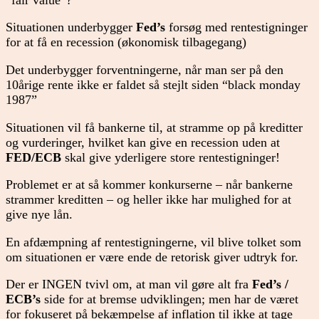
Situationen underbygger
Fed’s
forsøg med rentestigninger
for at få en recession (økonomisk tilbagegang)
Det underbygger forventningerne, når man ser på den
10årige rente ikke er faldet så stejlt siden “black monday
1987”
Situationen vil få bankerne til, at stramme op på kreditter
og vurderinger, hvilket kan give en recession uden at
FED/ECB
skal give yderligere store rentestigninger!
Problemet er at så kommer konkurserne – når bankerne
strammer kreditten – og heller ikke har mulighed for at
give nye lån.
En afdæmpning af rentestigningerne, vil blive tolket som
om situationen er være ende de retorisk giver udtryk for.
Der er INGEN tvivl om, at man vil gøre alt fra
Fed’s /
ECB’s
side for at bremse udviklingen; men har de været
for fokuseret på bekæmpelse af inflation til ikke at tage