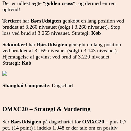
Der er udløst ægte “
golden cross
“, og dermed en ren
optrend!
Tertiært
har
BørsUdsigten
genkøbt en lang position ved
bruddet af 3.260 niveauet (solgt i 3.260 niveauet). Stop
loss ved brud af 3.255 niveauet. Strategi:
Køb
Sekundært
har
BørsUdsigten
genkøbt en lang position
ved bruddet af 3.169 niveauet (solgt i 3.143 niveauet).
Hjemtagelse af gevinst ved brud af 3.220 niveauet.
Strategi:
Køb
Shanghai Composite
: Dagschart
OMXC20 – Strategi & Vurdering
Ser
BørsUdsigten
på dagschartet for
OMXC20
– plus 0,7
pct. (14 point) i indeks 1.948 er der tale om en positiv