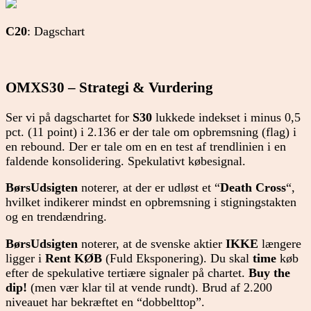
C20
: Dagschart
OMXS30 – Strategi & Vurdering
Ser vi på dagschartet for
S30
lukkede indekset i minus 0,5
pct. (11 point) i 2.136 er der tale om opbremsning (flag) i
en rebound. Der er tale om en en test af trendlinien i en
faldende konsolidering. Spekulativt købesignal.
BørsUdsigten
noterer, at der er udløst et “
Death Cross
“,
hvilket indikerer mindst en opbremsning i stigningstakten
og en trendændring.
BørsUdsigten
noterer, at de svenske aktier
IKKE
længere
ligger i
Rent KØB
(Fuld Eksponering). Du skal
time
køb
efter de spekulative tertiære signaler på chartet.
Buy the
dip!
(men vær klar til at vende rundt). Brud af 2.200
niveauet har bekræftet en “dobbelttop”.