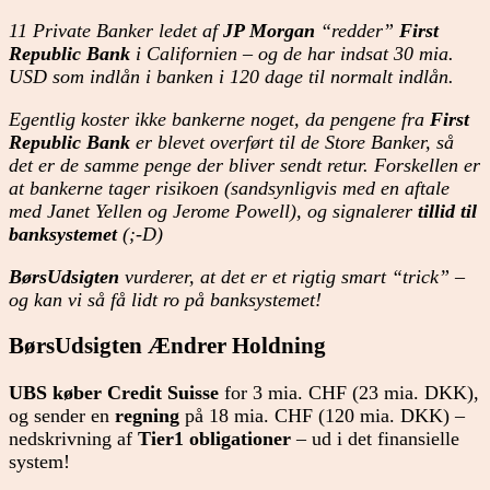
11 Private Banker ledet af
JP Morgan
“redder”
First
Republic Bank
i Californien – og de har indsat 30 mia.
USD som indlån i banken i 120 dage til normalt indlån.
Egentlig koster ikke bankerne noget, da pengene fra
First
Republic Bank
er blevet overført til de Store Banker, så
det er de samme penge der bliver sendt retur. Forskellen er
at bankerne tager risikoen (sandsynligvis med en aftale
med Janet Yellen og Jerome Powell), og signalerer
tillid til
banksystemet
(;-D)
BørsUdsigten
vurderer, at det er et rigtig smart “trick” –
og kan vi så få lidt ro på banksystemet!
BørsUdsigten Ændrer Holdning
UBS køber Credit Suisse
for 3 mia. CHF (23 mia. DKK),
og sender en
regning
på 18 mia. CHF (120 mia. DKK) –
nedskrivning af
Tier1 obligationer
– ud i det finansielle
system!