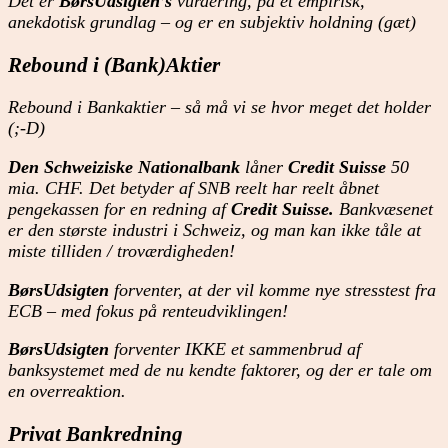
Det er
BørsUdsigten’s
vurdering, på et empirisk,
anekdotisk grundlag – og er en subjektiv holdning (gæt)
Rebound i (Bank)Aktier
Rebound i Bankaktier – så må vi se hvor meget det holder
(;-D)
Den Schweiziske Nationalbank
låner
Credit Suisse
50
mia. CHF. Det betyder af SNB reelt har reelt åbnet
pengekassen for en redning af
Credit Suisse.
Bankvæsenet
er den største industri i Schweiz, og man kan ikke tåle at
miste tilliden / troværdigheden!
BørsUdsigten
forventer, at der vil komme nye stresstest fra
ECB – med fokus på renteudviklingen!
BørsUdsigten
forventer IKKE et sammenbrud af
banksystemet med de nu kendte faktorer, og der er tale om
en overreaktion.
Privat Bankredning