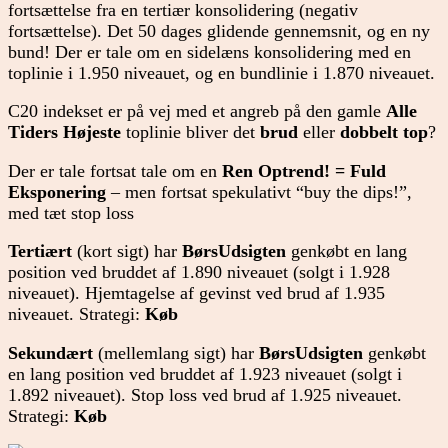
fortsættelse fra en tertiær konsolidering (negativ
fortsættelse). Det 50 dages glidende gennemsnit, og en ny
bund! Der er tale om en sidelæns konsolidering med en
toplinie i 1.950 niveauet, og en bundlinie i 1.870 niveauet.
C20 indekset er på vej med et angreb på den gamle
Alle
Tiders Højeste
toplinie bliver det
brud
eller
dobbelt top
?
Der er tale fortsat tale om en
Ren
Optrend! =
Fuld
Eksponering
– men fortsat spekulativt “buy the dips!”,
med tæt stop loss
Tertiært
(kort sigt) har
BørsUdsigten
genkøbt en lang
position ved bruddet af 1.890 niveauet (solgt
i 1.928
niveauet). Hjemtagelse af gevinst ved brud af 1.935
niveauet. Strategi:
Køb
Sekundært
(mellemlang sigt) har
BørsUdsigten
genkøbt
en lang position ved bruddet af 1.923 niveauet (solgt i
1.892 niveauet). Stop loss ved brud af 1.925 niveauet.
Strategi:
Køb