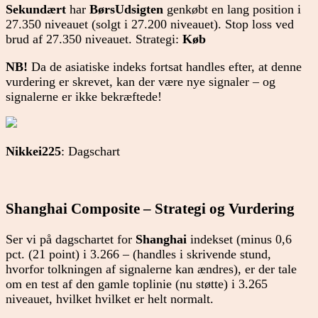
Sekundært
har
BørsUdsigten
genkøbt en lang position i
27.350 niveauet (solgt i 27.200 niveauet). Stop loss ved
brud af 27.350 niveauet. Strategi:
Køb
NB!
Da de asiatiske indeks fortsat handles efter, at denne
vurdering er skrevet, kan der være nye signaler – og
signalerne er ikke bekræftede!
Nikkei225
: Dagschart
Shanghai Composite – Strategi og Vurdering
Ser vi på dagschartet for
Shanghai
indekset (minus 0,6
pct. (21 point) i 3.266 – (handles i skrivende stund,
hvorf
or tolkningen af signalerne kan ændres), er der tale
om en test af den gamle toplinie (nu støtte) i 3.265
niveauet, hvilket hvilket er helt normalt.