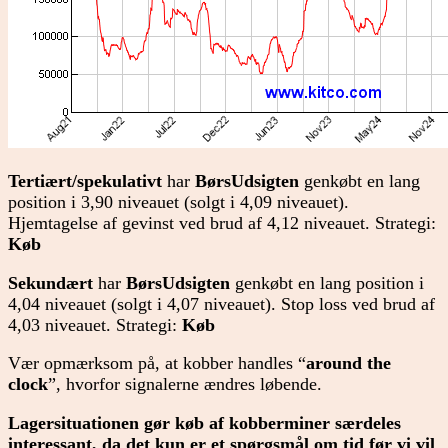
Tertiært/spekulativt
har
BørsUdsigten
genkøbt en lang
position i 3,90 niveauet (solgt i 4,09 niveauet).
Hjemtagelse af gevinst ved brud af 4,12 niveauet. Strategi:
Køb
Sekundært
har
BørsUdsigten
genkøbt en lang position i
4,04 niveauet (solgt i 4,07 niveauet). Stop loss ved brud af
4,03 niveauet. Strategi:
Køb
Vær opmærksom på, at kobber handles “
around the
clock
”, hvorfor signalerne ændres løbende.
Lagersituationen gør køb af kobberminer særdeles
interessant, da det kun er et spørgsmål om tid før vi vil