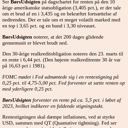
Ser
BørsUdsigten
på dagschartet for renten på den 10
årige amerikanske statsobligation (3,405 pct.), er der tale
om et brud af en i 3,435 og en bekræftet fortsættelse af
nedtrenden. Der er tale om et meget volatilt marked med
en top i 3,65 pct. og en bund i 3,30 niveauet.
BørsUdsigten
noterer, at det 200 dages glidende
gennemsnit er blevet brudt ned.
Den 30-årige realkreditobligation noteres den 23. marts til
en rente i 6,44 pct. (Den højeste realkreditrente 30 år var
på 16,63 pct i 1981).
FOMC mødet i Fed udmøntede sig i en rentestigning på
0,25 pct. til 4,75-5,00 pct. Fed forventer at sætte renten op
med yderligere 0,25 pct.
BørsUdsigten
forventer en rente på ca. 5,5 pct. i løbet af
2023, hvilket indikerer en faldende stigningstakt.
Rentestigningen skal dæmpe inflationen, ved at styrke
USD, sammen med QT (Quantative tightning). Fed ser