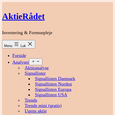
Fortsæt
til
AktieRådet
indhold
Investering & Formuepleje
Menu
Luk
Forside
Åbn
Analyser
menu
Aktieanalyse
Signallister
Signallisten Danmark
Signallisten Norden
Signallisten Europa
Signallisten USA
Trends
Trends mini (gratis)
Ugens aktie