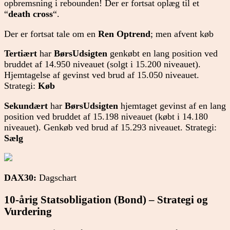
opbremsning i rebounden! Der er fortsat oplæg til et
“
death cross
“.
Der er fortsat tale om en
Ren Optrend
; men afvent køb
Tertiært
har
BørsUdsigten
genkøbt en lang position ved
bruddet af 14.950
niveauet (solgt i 15.200 niveauet).
Hjemtagelse af gevinst ved brud af 15.050 niveauet.
Strategi:
Køb
Sekundært
har
BørsUdsigten
hjemtaget gevinst af en lang
position ved bruddet af 15.198 niveauet (købt i 14.180
niveauet). Genkøb ved brud af 15.293 niveauet. Strategi:
Sælg
DAX30:
Dagschart
10-årig Statsobligation (Bond) – Strategi og
Vurdering