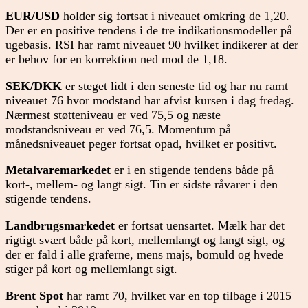
EUR/USD
holder sig fortsat i niveauet omkring de 1,20.
Der er en positive tendens i de tre indikationsmodeller på
ugebasis. RSI har ramt niveauet 90 hvilket indikerer at der
er behov for en korrektion ned mod de 1,18.
SEK/DKK
er steget lidt i den seneste tid og har nu ramt
niveauet 76 hvor modstand har afvist kursen i dag fredag.
Nærmest støtteniveau er ved 75,5 og næste
modstandsniveau er ved 76,5. Momentum på
månedsniveauet peger fortsat opad, hvilket er positivt.
Metalvaremarkedet
er i en stigende tendens både på
kort-, mellem- og langt sigt. Tin er sidste råvarer i den
stigende tendens.
Landbrugsmarkedet
er fortsat uensartet. Mælk har det
rigtigt svært både på kort, mellemlangt og langt sigt, og
der er fald i alle graferne, mens majs, bomuld og hvede
stiger på kort og mellemlangt sigt.
Brent Spot
har ramt 70, hvilket var en top tilbage i 2015