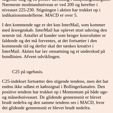
Nærmeste modstandsniveau er ved 200 og herefter i
niveauet 225-230. Stigningen i aktien har trukket op i
indikationsmodellerne. MACD er over 5.
I den kommende uge er det kun InterMail, som kommer
med årsregnskab. InterMail har oplevet stort udsving den
seneste tid. Antallet af kunder som bruger konvolutter er
faldende og det må forventes, at det fortsætter i den
kommende tid og derfor skal der tænkes kreativt i
InterMail. Aktien har lav omsætning og et underskud på
bundlinien. Afvent udviklingen.
C25 på ugebasis.
C25-indekset fortsætter den stigende tendens, men det har
endnu ikke udløst et købssignal i Bollingerkanalen. Den
positive tendens har trukket op i Momentum på både uge-
og månedsniveauet. De glidende gennemsnit er blevet
brudt nedefra og den samme tendens ses i MACD, hvor
det glidende gennemsnit er blevet brudt nedefra.