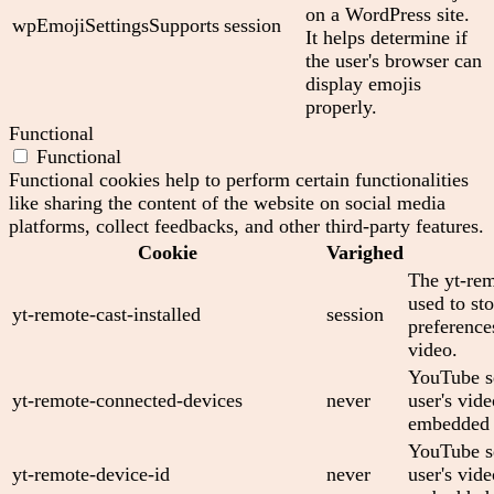
on a WordPress site.
wpEmojiSettingsSupports
session
It helps determine if
the user's browser can
display emojis
properly.
Functional
Functional
Functional cookies help to perform certain functionalities
like sharing the content of the website on social media
platforms, collect feedbacks, and other third-party features.
Cookie
Varighed
The yt-rem
used to sto
yt-remote-cast-installed
session
preferenc
video.
YouTube se
yt-remote-connected-devices
never
user's vid
embedded 
YouTube se
yt-remote-device-id
never
user's vid