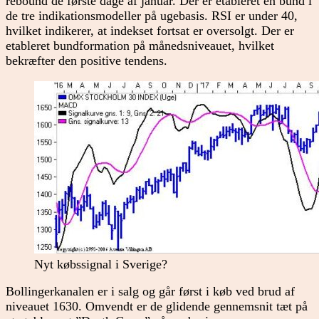
rebound de første dage af januar. Der er etableret en bund i
de tre indikationsmodeller på ugebasis. RSI er under 40,
hvilket indikerer, at indekset fortsat er oversolgt. Der er
etableret bundformation på månedsniveauet, hvilket
bekræfter den positive tendens.
Nyt købssignal i Sverige?
Bollingerkanalen er i salg og går først i køb ved brud af
niveauet 1630. Omvendt er de glidende gennemsnit tæt på