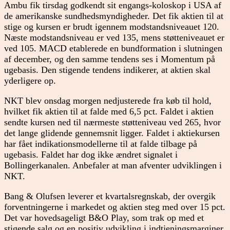
Ambu fik tirsdag godkendt sit engangs-koloskop i USA af
de amerikanske sundhedsmyndigheder. Det fik aktien til at
stige og kursen er brudt igennem modstandsniveauet 120.
Næste modstandsniveau er ved 135, mens støtteniveauet er
ved 105. MACD etablerede en bundformation i slutningen
af december, og den samme tendens ses i Momentum på
ugebasis. Den stigende tendens indikerer, at aktien skal
yderligere op.
NKT blev onsdag morgen nedjusterede fra køb til hold,
hvilket fik aktien til at falde med 6,5 pct. Faldet i aktien
sendte kursen ned til nærmeste støtteniveau ved 265, hvor
det lange glidende gennemsnit ligger. Faldet i aktiekursen
har fået indikationsmodellerne til at falde tilbage på
ugebasis. Faldet har dog ikke ændret signalet i
Bollingerkanalen. Anbefaler at man afventer udviklingen i
NKT.
Bang & Olufsen leverer et kvartalsregnskab, der overgik
forventningerne i markedet og aktien steg med over 15 pct.
Det var hovedsageligt B&O Play, som trak op med et
stigende salg og en positiv udvikling i indtjeningsmarginer.