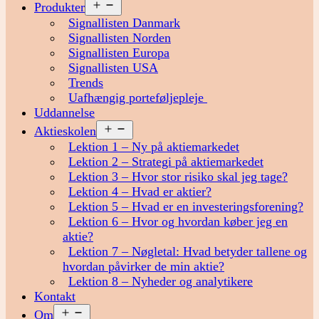
Åbn
Produkter
menu
Signallisten Danmark
Signallisten Norden
Signallisten Europa
Signallisten USA
Trends
Uafhængig porteføljepleje
Uddannelse
Åbn
Aktieskolen
menu
Lektion 1 – Ny på aktiemarkedet
Lektion 2 – Strategi på aktiemarkedet
Lektion 3 – Hvor stor risiko skal jeg tage?
Lektion 4 – Hvad er aktier?
Lektion 5 – Hvad er en investeringsforening?
Lektion 6 – Hvor og hvordan køber jeg en
aktie?
Lektion 7 – Nøgletal: Hvad betyder tallene og
hvordan påvirker de min aktie?
Lektion 8 – Nyheder og analytikere
Kontakt
Åbn
Om