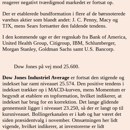
reagerer negativt tværdigmod markedet er fortsat op.
Der er etablerede bundformation i flere af de børsnoterede
varehus aktier som blandt andet: J. C. Penny, Macy og
TJX, mens Sears fortsætter den faldende tendens.
I den kommende uge er der regnskab fra Bank of America,
United Health Group, Citigroup, IBM, Schlumberger,
Morgan Stanley, Goldman Sachs samt U.S. Bancorp.
Dow Jones på vej mod 25.600.
Dow Jones Industriel Average
er fortsat den stigende og
indekset har ramt niveauet 25.574. Den positive tendens i
indekset trækker op i MACD-kurven, mens Momentum er
begyndt at etablere en topformation, hvilket indikerer, at
indekset har brug for en korrektion. Det lange glidende
gennemsnit ligger i niveauet 23.250, så der er langt op til
kursniveauet. Bollingerkanalen er i køb og har været det
siden præsidentvalg i november. Omsætningen her lidt
vigende, hvilket indikerer, at investorerne er lidt