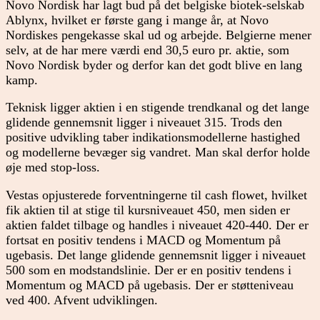
Novo Nordisk har lagt bud på det belgiske biotek-selskab
Ablynx, hvilket er første gang i mange år, at Novo
Nordiskes pengekasse skal ud og arbejde. Belgierne mener
selv, at de har mere værdi end 30,5 euro pr. aktie, som
Novo Nordisk byder og derfor kan det godt blive en lang
kamp.
Teknisk ligger aktien i en stigende trendkanal og det lange
glidende gennemsnit ligger i niveauet 315. Trods den
positive udvikling taber indikationsmodellerne hastighed
og modellerne bevæger sig vandret. Man skal derfor holde
øje med stop-loss.
Vestas opjusterede forventningerne til cash flowet, hvilket
fik aktien til at stige til kursniveauet 450, men siden er
aktien faldet tilbage og handles i niveauet 420-440. Der er
fortsat en positiv tendens i MACD og Momentum på
ugebasis. Det lange glidende gennemsnit ligger i niveauet
500 som en modstandslinie. Der er en positiv tendens i
Momentum og MACD på ugebasis. Der er støtteniveau
ved 400. Afvent udviklingen.