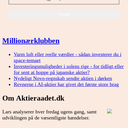
Millionærklubben
Varm luft eller reelle værdier - sådan investerer du i
space-temaet
Investeringsmuligheder i solens rige - for tidligt eller
for sent at hoppe på japanske aktier?
Nydeligt Novo-regnskab sendte aktien i dørken
Revnerne i AI-aktier har givet det første store brag
Om Aktieraadet.dk
Lars analyserer hver fredag ugens gang, samt
udviklingen på de væsentligste hændelser.