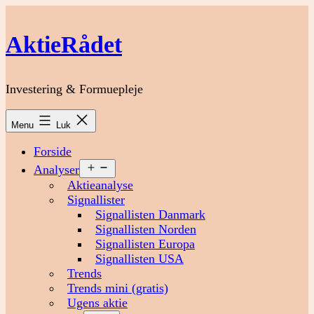
Fortsæt
til
AktieRådet
indhold
Investering & Formuepleje
Menu
Luk
Forside
Åbn
Analyser
menu
Aktieanalyse
Signallister
Signallisten Danmark
Signallisten Norden
Signallisten Europa
Signallisten USA
Trends
Trends mini (gratis)
Ugens aktie